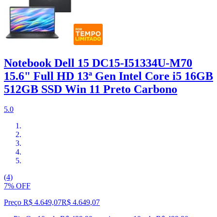
Notebook Dell 15 DC15-I51334U-M70
15.6" Full HD 13ª Gen Intel Core i5 16GB
512GB SSD Win 11 Preto Carbono
5.0
(4)
7% OFF
Preço R$ 4.649,07
R$
4.649
,
07