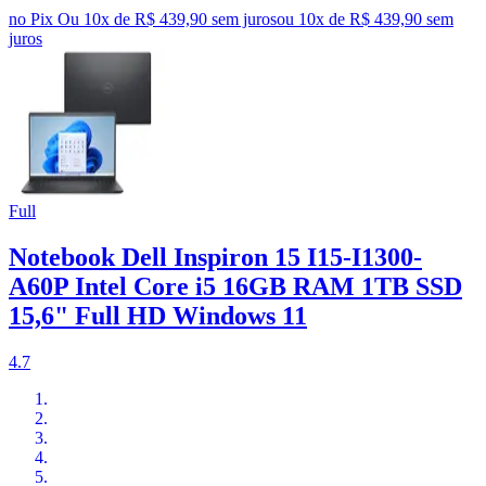
no Pix
Ou 10x de R$ 439,90 sem juros
ou
10
x de
R$ 439,90
sem
juros
Full
Notebook Dell Inspiron 15 I15-I1300-
A60P Intel Core i5 16GB RAM 1TB SSD
15,6" Full HD Windows 11
4.7