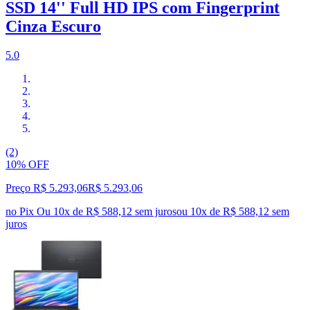
SSD 14'' Full HD IPS com Fingerprint
Cinza Escuro
5.0
(2)
10% OFF
Preço R$ 5.293,06
R$
5.293
,
06
no Pix
Ou 10x de R$ 588,12 sem juros
ou
10
x de
R$ 588,12
sem
juros