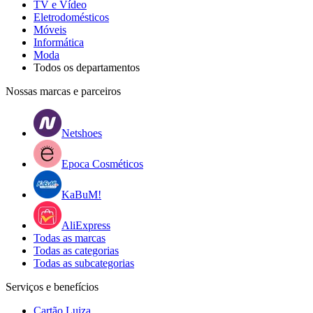
TV e Vídeo
Eletrodomésticos
Móveis
Informática
Moda
Todos os departamentos
Nossas marcas e parceiros
Netshoes
Epoca Cosméticos
KaBuM!
AliExpress
Todas as marcas
Todas as categorias
Todas as subcategorias
Serviços e benefícios
Cartão Luiza