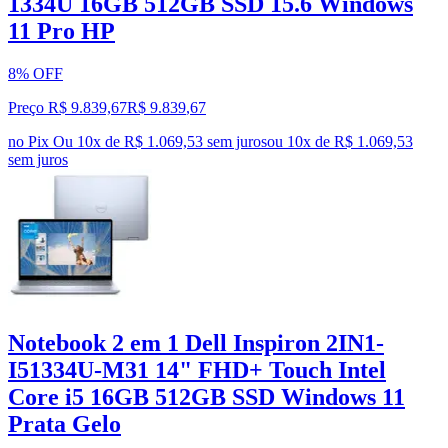
1334U 16GB 512GB SSD 15.6 Windows
11 Pro HP
8% OFF
Preço R$ 9.839,67
R$
9.839
,
67
no Pix
Ou 10x de R$ 1.069,53 sem juros
ou
10
x de
R$ 1.069,53
sem juros
Notebook 2 em 1 Dell Inspiron 2IN1-
I51334U-M31 14" FHD+ Touch Intel
Core i5 16GB 512GB SSD Windows 11
Prata Gelo