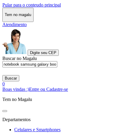
Pular para o conteudo principal
Tem no magalu
Atendimento
Digite seu CEP
Buscar no Magalu
Buscar
0
Boas vindas :)
Entre ou Cadastre-se
Tem no Magalu
Departamentos
Celulares e Smartphones