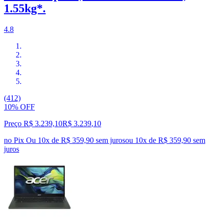
1.55kg*.
4.8
(412)
10% OFF
Preço R$ 3.239,10
R$
3.239
,
10
no Pix
Ou 10x de R$ 359,90 sem juros
ou
10
x de
R$ 359,90
sem
juros