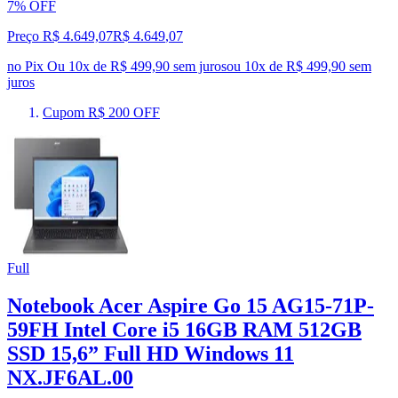
7% OFF
Preço R$ 4.649,07
R$
4.649
,
07
no Pix
Ou 10x de R$ 499,90 sem juros
ou
10
x de
R$ 499,90
sem
juros
Cupom R$ 200 OFF
Full
Notebook Acer Aspire Go 15 AG15-71P-
59FH Intel Core i5 16GB RAM 512GB
SSD 15,6” Full HD Windows 11
NX.JF6AL.00