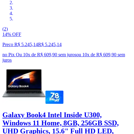
(2)
14% OFF
Preço R$ 5.245,14
R$
5.245
,
14
no Pix
Ou 10x de R$ 609,90 sem juros
ou
10
x de
R$ 609,90
sem
juros
Galaxy Book4 Intel Inside U300,
Windows 11 Home, 8GB, 256GB SSD,
UHD Graphics, 15.6" Full HD LED,