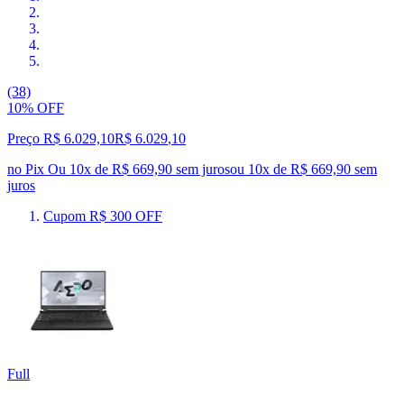
(38)
10% OFF
Preço R$ 6.029,10
R$
6.029
,
10
no Pix
Ou 10x de R$ 669,90 sem juros
ou
10
x de
R$ 669,90
sem
juros
Cupom R$ 300 OFF
Full