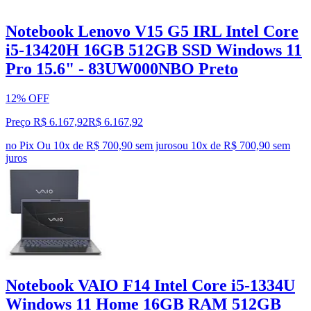
Notebook Lenovo V15 G5 IRL Intel Core
i5-13420H 16GB 512GB SSD Windows 11
Pro 15.6" - 83UW000NBO Preto
12% OFF
Preço R$ 6.167,92
R$
6.167
,
92
no Pix
Ou 10x de R$ 700,90 sem juros
ou
10
x de
R$ 700,90
sem
juros
Notebook VAIO F14 Intel Core i5-1334U
Windows 11 Home 16GB RAM 512GB