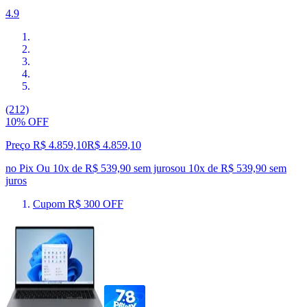
4.9
(212)
10% OFF
Preço R$ 4.859,10
R$
4.859
,
10
no Pix
Ou 10x de R$ 539,90 sem juros
ou
10
x de
R$ 539,90
sem
juros
Cupom R$ 300 OFF