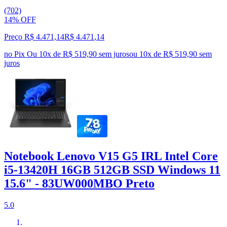
(702)
14% OFF
Preço R$ 4.471,14
R$
4.471
,
14
no Pix
Ou 10x de R$ 519,90 sem juros
ou
10
x de
R$ 519,90
sem
juros
Notebook Lenovo V15 G5 IRL Intel Core
i5-13420H 16GB 512GB SSD Windows 11
15.6" - 83UW000MBO Preto
5.0