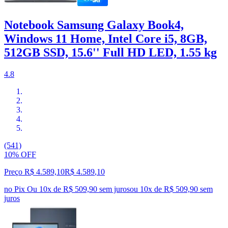
Notebook Samsung Galaxy Book4,
Windows 11 Home, Intel Core i5, 8GB,
512GB SSD, 15.6'' Full HD LED, 1.55 kg
4.8
(541)
10% OFF
Preço R$ 4.589,10
R$
4.589
,
10
no Pix
Ou 10x de R$ 509,90 sem juros
ou
10
x de
R$ 509,90
sem
juros