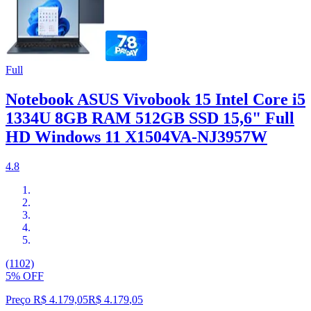
Full
Notebook ASUS Vivobook 15 Intel Core i5
1334U 8GB RAM 512GB SSD 15,6" Full
HD Windows 11 X1504VA-NJ3957W
4.8
(1102)
5% OFF
Preço R$ 4.179,05
R$
4.179
,
05