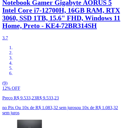
Notebook Gamer Gigabyte AORUS 5
Intel Core i7-12700H, 16GB RAM, RTX
3060, SSD 1TB, 15.6" FHD, Windows 11
Home, Preto - KE4-72BR314SH
3.7
(9)
12% OFF
Preço R$ 9.533,23
R$
9.533
,
23
no Pix
Ou 10x de R$ 1.083,32 sem juros
ou
10
x de
R$ 1.083,32
sem juros