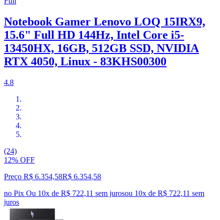
Full
Notebook Gamer Lenovo LOQ 15IRX9,
15.6" Full HD 144Hz, Intel Core i5-
13450HX, 16GB, 512GB SSD, NVIDIA
RTX 4050, Linux - 83KHS00300
4.8
(24)
12% OFF
Preço R$ 6.354,58
R$
6.354
,
58
no Pix
Ou 10x de R$ 722,11 sem juros
ou
10
x de
R$ 722,11
sem
juros