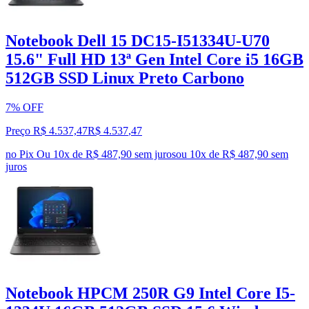
Notebook Dell 15 DC15-I51334U-U70
15.6" Full HD 13ª Gen Intel Core i5 16GB
512GB SSD Linux Preto Carbono
7% OFF
Preço R$ 4.537,47
R$
4.537
,
47
no Pix
Ou 10x de R$ 487,90 sem juros
ou
10
x de
R$ 487,90
sem
juros
Notebook HPCM 250R G9 Intel Core I5-