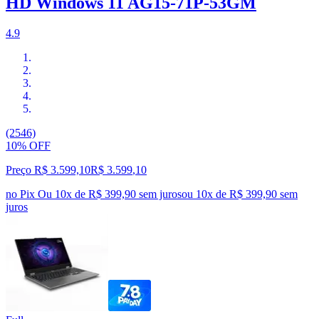
HD Windows 11 AG15-71P-53GM
4.9
(2546)
10% OFF
Preço R$ 3.599,10
R$
3.599
,
10
no Pix
Ou 10x de R$ 399,90 sem juros
ou
10
x de
R$ 399,90
sem
juros