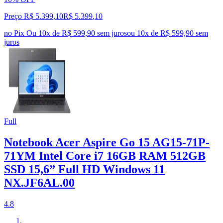
Preço R$ 5.399,10
R$
5.399
,
10
no Pix
Ou 10x de R$ 599,90 sem juros
ou
10
x de
R$ 599,90
sem
juros
Full
Notebook Acer Aspire Go 15 AG15-71P-
71YM Intel Core i7 16GB RAM 512GB
SSD 15,6” Full HD Windows 11
NX.JF6AL.00
4.8