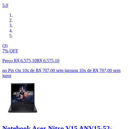
5.0
(3)
7% OFF
Preço R$ 6.575,10
R$
6.575
,
10
no Pix
Ou 10x de R$ 707,00 sem juros
ou
10
x de
R$ 707,00
sem
juros
Notebook Acer Nitro V15 ANV15-52-