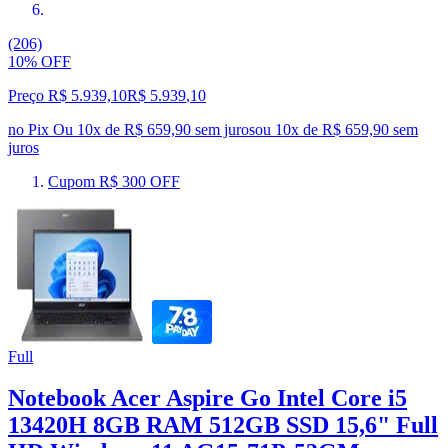
(206)
10% OFF
Preço R$ 5.939,10
R$
5.939
,
10
no Pix
Ou 10x de R$ 659,90 sem juros
ou
10
x de
R$ 659,90
sem
juros
Cupom R$ 300 OFF
Full
Notebook Acer Aspire Go Intel Core i5
13420H 8GB RAM 512GB SSD 15,6" Full