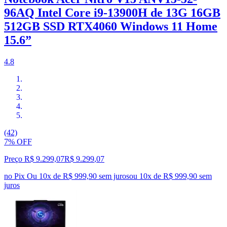
96AQ Intel Core i9-13900H de 13G 16GB
512GB SSD RTX4060 Windows 11 Home
15.6”
4.8
(42)
7% OFF
Preço R$ 9.299,07
R$
9.299
,
07
no Pix
Ou 10x de R$ 999,90 sem juros
ou
10
x de
R$ 999,90
sem
juros