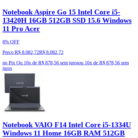
Notebook Aspire Go 15 Intel Core i5-
13420H 16GB 512GB SSD 15.6 Windows
11 Pro Acer
8% OFF
Preço R$ 8.082,72
R$
8.082
,
72
no Pix
Ou 10x de R$ 878,56 sem juros
ou
10
x de
R$ 878,56
sem
juros
Notebook VAIO F14 Intel Core i5-1334U
Windows 11 Home 16GB RAM 512GB