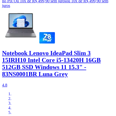
no Pix
Ou 10x de R$ 499,90 sem juros
ou
10
x de
R$ 499,90
sem
juros
Notebook Lenovo IdeaPad Slim 3
15IRH10 Intel Core i5-13420H 16GB
512GB SSD Windows 11 15.3" -
83NS0001BR Luna Grey
4.8