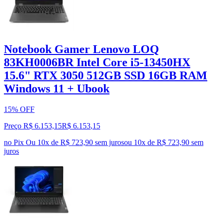
Notebook Gamer Lenovo LOQ
83KH0006BR Intel Core i5-13450HX
15.6" RTX 3050 512GB SSD 16GB RAM
Windows 11 + Ubook
15% OFF
Preço R$ 6.153,15
R$
6.153
,
15
no Pix
Ou 10x de R$ 723,90 sem juros
ou
10
x de
R$ 723,90
sem
juros