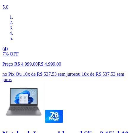
5.0
(4)
7% OFF
Preço R$ 4.999,00
R$
4.999
,
00
no Pix
Ou 10x de R$ 537,53 sem juros
ou
10
x de
R$ 537,53
sem
juros