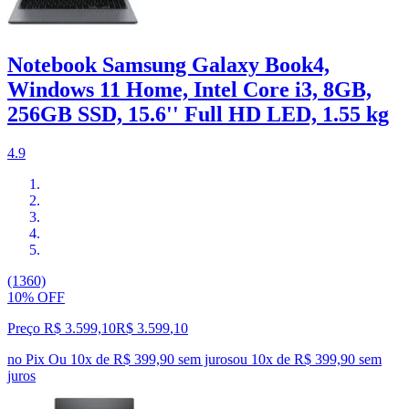
Notebook Samsung Galaxy Book4,
Windows 11 Home, Intel Core i3, 8GB,
256GB SSD, 15.6'' Full HD LED, 1.55 kg
4.9
(1360)
10% OFF
Preço R$ 3.599,10
R$
3.599
,
10
no Pix
Ou 10x de R$ 399,90 sem juros
ou
10
x de
R$ 399,90
sem
juros