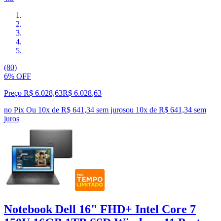
(80)
6% OFF
Preço R$ 6.028,63
R$
6.028
,
63
no Pix
Ou 10x de R$ 641,34 sem juros
ou
10
x de
R$ 641,34
sem
juros
Notebook Dell 16" FHD+ Intel Core 7