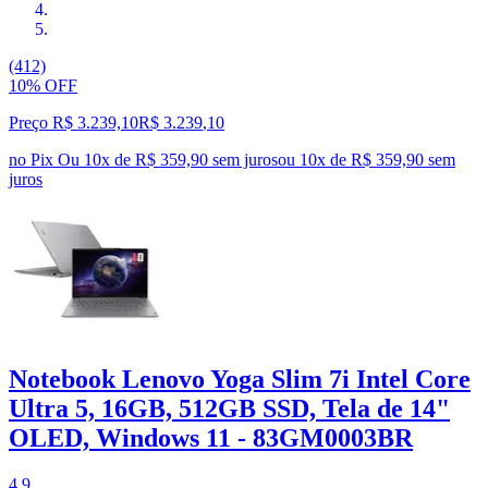
(412)
10% OFF
Preço R$ 3.239,10
R$
3.239
,
10
no Pix
Ou 10x de R$ 359,90 sem juros
ou
10
x de
R$ 359,90
sem
juros
Notebook Lenovo Yoga Slim 7i Intel Core
Ultra 5, 16GB, 512GB SSD, Tela de 14"
OLED, Windows 11 - 83GM0003BR
4.9