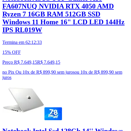
FA607NUQ NVIDIA RTX 4050 AMD
Ryzen 7 16GB RAM 512GB SSD
Windows 11 Home 16" LCD LED 144Hz
IPS RL019W
Termina em
62:12:32
15% OFF
Preço R$ 7.649,15
R$
7.649
,
15
no Pix
Ou 10x de R$ 899,90 sem juros
ou
10
x de
R$ 899,90
sem
juros
Notebook Intel Ssd 128Gb 14'' Windows