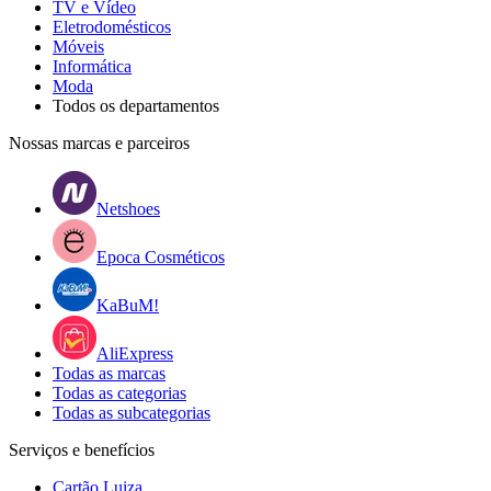
TV e Vídeo
Eletrodomésticos
Móveis
Informática
Moda
Todos os departamentos
Nossas marcas e parceiros
Netshoes
Epoca Cosméticos
KaBuM!
AliExpress
Todas as marcas
Todas as categorias
Todas as subcategorias
Serviços e benefícios
Cartão Luiza