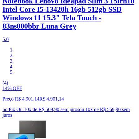
Notebook Lenovo Ideapad Slim 3 15irh10
Intel Core I5-13420h 16gb 512gb SSD
Windows 11 15.3" Tela Touch -
83ns000bbr Luna Grey
5.0
(4)
14% OFF
Preço R$ 4.901,14
R$
4.901
,
14
no Pix
Ou 10x de R$ 569,90 sem juros
ou
10
x de
R$ 569,90
sem
juros