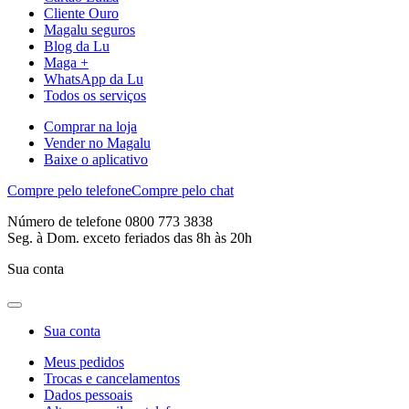
Cliente Ouro
Magalu seguros
Blog da Lu
Maga +
WhatsApp da Lu
Todos os serviços
Comprar na loja
Vender no Magalu
Baixe o aplicativo
Compre pelo telefone
Compre pelo chat
Número de telefone 0800 773 3838
Seg. à Dom. exceto feriados das 8h às 20h
Sua conta
Sua conta
Meus pedidos
Trocas e cancelamentos
Dados pessoais