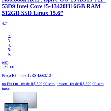
53D9 Intel Core i5-13420H16GB RAM
512GB SSD Linux 15.6”
4.7
(60)
12% OFF
Preço R$ 4.663,12
R$
4.663
,
12
no Pix
Ou 10x de R$ 529,90 sem juros
ou
10
x de
R$ 529,90
sem
juros