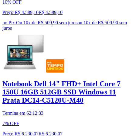
10% OFF
Preço R$ 4.589,10
R$
4.589
,
10
no Pix
Ou 10x de R$ 509,90 sem juros
ou
10
x de
R$ 509,90
sem
juros
Notebook Dell 14" FHD+ Intel Core 7
150U 16GB 512GB SSD Windows 11
Prata DC14-C5120U-M40
Termina em
62:12:32
7% OFF
Preço R$ 6.230,07
R$
6.230
,
07