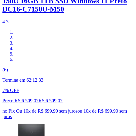
150U 16GB 1TB SSD Windows 11 Preto
DC16-C7150U-M50
4.3
(6)
Termina em
62:12:32
7% OFF
Preço R$ 6.509,07
R$
6.509
,
07
no Pix
Ou 10x de R$ 699,90 sem juros
ou
10
x de
R$ 699,90
sem
juros