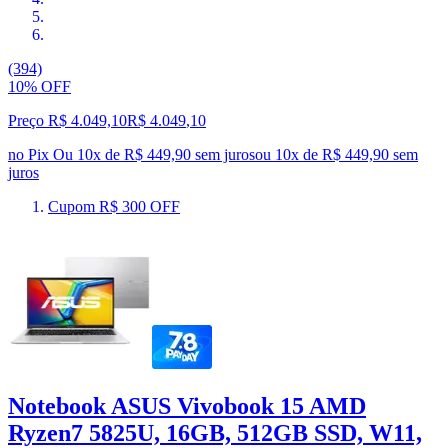
(394)
10% OFF
Preço R$ 4.049,10
R$
4.049
,
10
no Pix
Ou 10x de R$ 449,90 sem juros
ou
10
x de
R$ 449,90
sem
juros
Cupom R$ 300 OFF
Notebook ASUS Vivobook 15 AMD
Ryzen7 5825U, 16GB, 512GB SSD, W11,