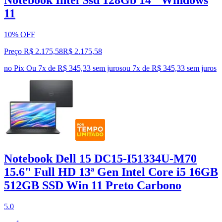
11
10% OFF
Preço R$ 2.175,58
R$
2.175
,
58
no Pix
Ou 7x de R$ 345,33 sem juros
ou
7
x de
R$ 345,33
sem juros
Notebook Dell 15 DC15-I51334U-M70
15.6" Full HD 13ª Gen Intel Core i5 16GB
512GB SSD Win 11 Preto Carbono
5.0