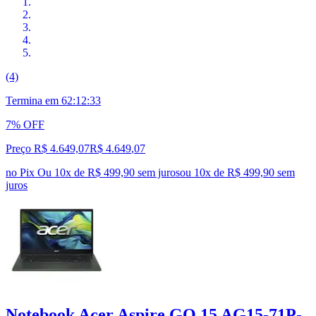
(4)
Termina em
62:12:32
7% OFF
Preço R$ 4.649,07
R$
4.649
,
07
no Pix
Ou 10x de R$ 499,90 sem juros
ou
10
x de
R$ 499,90
sem
juros
Notebook Acer Aspire GO 15 AG15-71P-