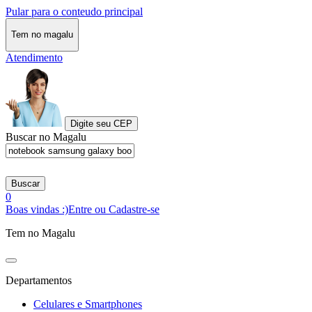
Pular para o conteudo principal
Tem no magalu
Atendimento
Digite seu CEP
Buscar no Magalu
Buscar
0
Boas vindas :)
Entre ou Cadastre-se
Tem no Magalu
Departamentos
Celulares e Smartphones