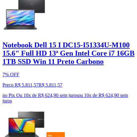
Notebook Dell 15 I DC15-I51334U-M100
15.6" Full HD 13ª Gen Intel Core i7 16GB
1TB SSD Win 11 Preto Carbono
7% OFF
Preço R$ 5.811,57
R$
5.811
,
57
no Pix
Ou 10x de R$ 624,90 sem juros
ou
10
x de
R$ 624,90
sem
juros