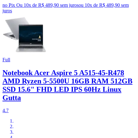
no Pix
Ou 10x de R$ 489,90 sem juros
ou
10
x de
R$ 489,90
sem
juros
Full
Notebook Acer Aspire 5 A515-45-R478
AMD Ryzen 5-5500U 16GB RAM 512GB
SSD 15.6" FHD LED IPS 60Hz Linux
Gutta
4.7