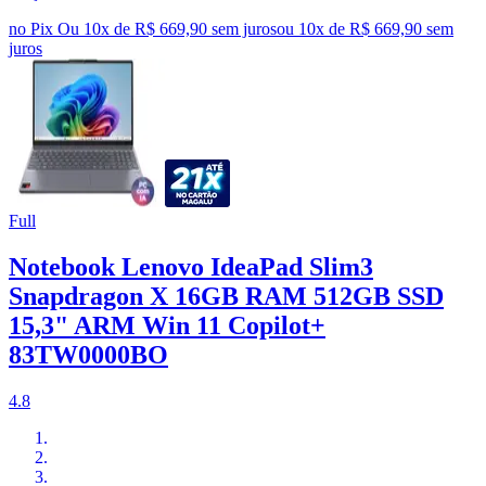
no Pix
Ou 10x de R$ 669,90 sem juros
ou
10
x de
R$ 669,90
sem
juros
Full
Notebook Lenovo IdeaPad Slim3
Snapdragon X 16GB RAM 512GB SSD
15,3" ARM Win 11 Copilot+
83TW0000BO
4.8