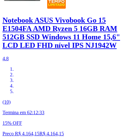
Notebook ASUS Vivobook Go 15
E1504FA AMD Ryzen 5 16GB RAM
512GB SSD Windows 11 Home 15,6"
LCD LED FHD nível IPS NJ1942W
4.8
(10)
Termina em
62:12:32
15% OFF
Preço R$ 4.164,15
R$
4.164
,
15