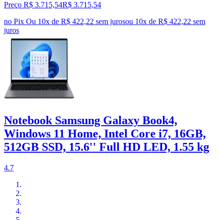
Preço R$ 3.715,54
R$
3.715
,
54
no Pix
Ou 10x de R$ 422,22 sem juros
ou
10
x de
R$ 422,22
sem
juros
Notebook Samsung Galaxy Book4,
Windows 11 Home, Intel Core i7, 16GB,
512GB SSD, 15.6'' Full HD LED, 1.55 kg
4.7