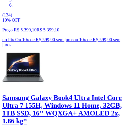
(134)
10% OFF
Preço R$ 5.399,10
R$
5.399
,
10
no Pix
Ou 10x de R$ 599,90 sem juros
ou
10
x de
R$ 599,90
sem
juros
Samsung Galaxy Book4 Ultra Intel Core
Ultra 7 155H, Windows 11 Home, 32GB,
1TB SSD, 16'' WQXGA+ AMOLED 2x,
1.86 kg*