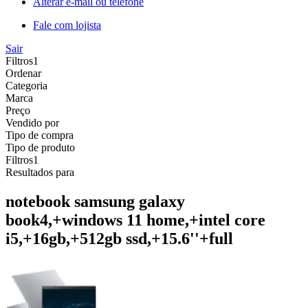
Alterar e-mail ou telefone
Fale com lojista
Sair
Filtros
1
Ordenar
Categoria
Marca
Preço
Vendido por
Tipo de compra
Tipo de produto
Filtros
1
Resultados para
notebook samsung galaxy
book4,+windows 11 home,+intel core
i5,+16gb,+512gb ssd,+15.6''+full