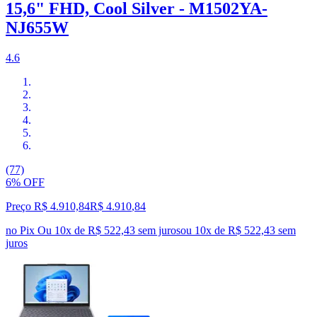
15,6" FHD, Cool Silver - M1502YA-
NJ655W
4.6
(77)
6% OFF
Preço R$ 4.910,84
R$
4.910
,
84
no Pix
Ou 10x de R$ 522,43 sem juros
ou
10
x de
R$ 522,43
sem
juros