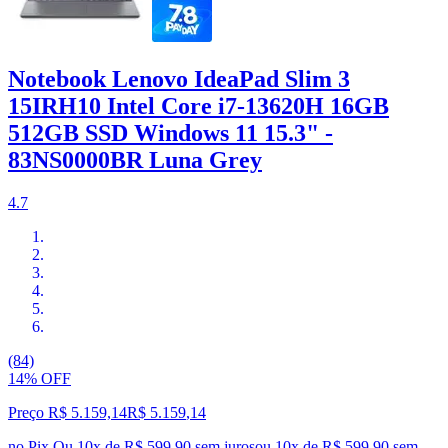
Notebook Lenovo IdeaPad Slim 3
15IRH10 Intel Core i7-13620H 16GB
512GB SSD Windows 11 15.3" -
83NS0000BR Luna Grey
4.7
(84)
14% OFF
Preço R$ 5.159,14
R$
5.159
,
14
no Pix
Ou 10x de R$ 599,90 sem juros
ou
10
x de
R$ 599,90
sem