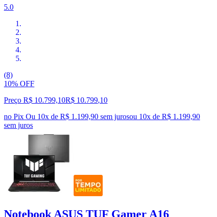
5.0
(8)
10% OFF
Preço R$ 10.799,10
R$
10.799
,
10
no Pix
Ou 10x de R$ 1.199,90 sem juros
ou
10
x de
R$ 1.199,90
sem juros
Notebook ASUS TUF Gamer A16