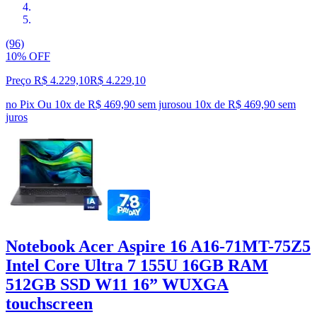
(96)
10% OFF
Preço R$ 4.229,10
R$
4.229
,
10
no Pix
Ou 10x de R$ 469,90 sem juros
ou
10
x de
R$ 469,90
sem
juros
Notebook Acer Aspire 16 A16-71MT-75Z5
Intel Core Ultra 7 155U 16GB RAM
512GB SSD W11 16” WUXGA
touchscreen