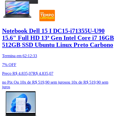
Notebook Dell 15 I DC15-i71355U-U90
15.6" Full HD 13ª Gen Intel Core i7 16GB
512GB SSD Ubuntu Linux Preto Carbono
Termina em
62:12:32
7% OFF
Preço R$ 4.835,07
R$
4.835
,
07
no Pix
Ou 10x de R$ 519,90 sem juros
ou
10
x de
R$ 519,90
sem
juros