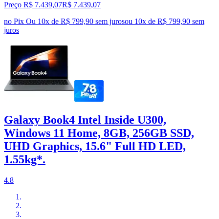
Preço R$ 7.439,07
R$
7.439
,
07
no Pix
Ou 10x de R$ 799,90 sem juros
ou
10
x de
R$ 799,90
sem
juros
Galaxy Book4 Intel Inside U300,
Windows 11 Home, 8GB, 256GB SSD,
UHD Graphics, 15.6" Full HD LED,
1.55kg*.
4.8