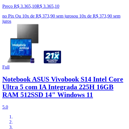
Preço R$ 3.365,10
R$
3.365
,
10
no Pix
Ou 10x de R$ 373,90 sem juros
ou
10
x de
R$ 373,90
sem
juros
Full
Notebook ASUS Vivobook S14 Intel Core
Ultra 5 com IA Integrada 225H 16GB
RAM 512SSD 14" Windows 11
5.0