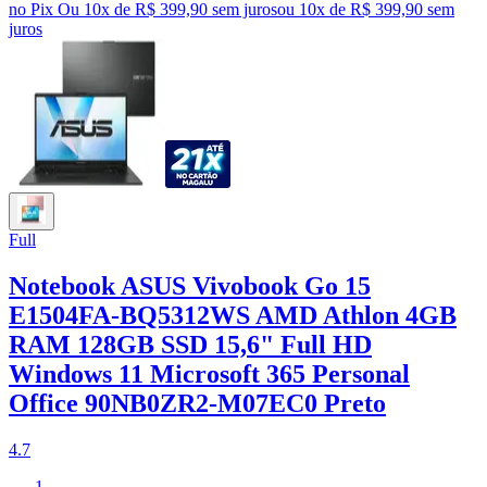
no Pix
Ou 10x de R$ 399,90 sem juros
ou
10
x de
R$ 399,90
sem
juros
Full
Notebook ASUS Vivobook Go 15
E1504FA-BQ5312WS AMD Athlon 4GB
RAM 128GB SSD 15,6" Full HD
Windows 11 Microsoft 365 Personal
Office 90NB0ZR2-M07EC0 Preto
4.7