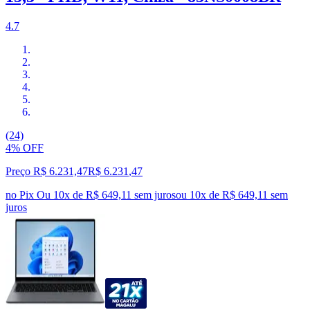
4.7
(24)
4% OFF
Preço R$ 6.231,47
R$
6.231
,
47
no Pix
Ou 10x de R$ 649,11 sem juros
ou
10
x de
R$ 649,11
sem
juros