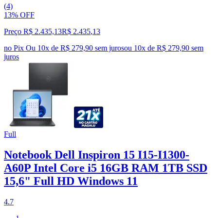
(4)
13% OFF
Preço R$ 2.435,13
R$
2.435
,
13
no Pix
Ou 10x de R$ 279,90 sem juros
ou
10
x de
R$ 279,90
sem
juros
Full
Notebook Dell Inspiron 15 I15-I1300-
A60P Intel Core i5 16GB RAM 1TB SSD
15,6" Full HD Windows 11
4.7