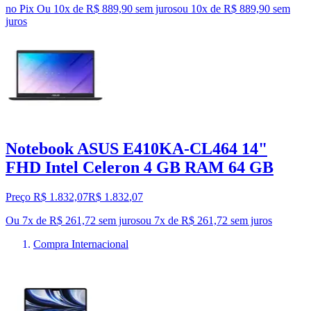
no Pix
Ou 10x de R$ 889,90 sem juros
ou
10
x de
R$ 889,90
sem
juros
Notebook ASUS E410KA-CL464 14"
FHD Intel Celeron 4 GB RAM 64 GB
Preço R$ 1.832,07
R$
1.832
,
07
Ou 7x de R$ 261,72 sem juros
ou
7
x de
R$ 261,72
sem juros
Compra Internacional