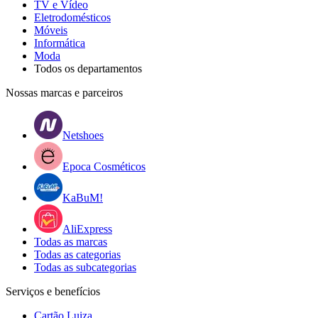
TV e Vídeo
Eletrodomésticos
Móveis
Informática
Moda
Todos os departamentos
Nossas marcas e parceiros
Netshoes
Epoca Cosméticos
KaBuM!
AliExpress
Todas as marcas
Todas as categorias
Todas as subcategorias
Serviços e benefícios
Cartão Luiza