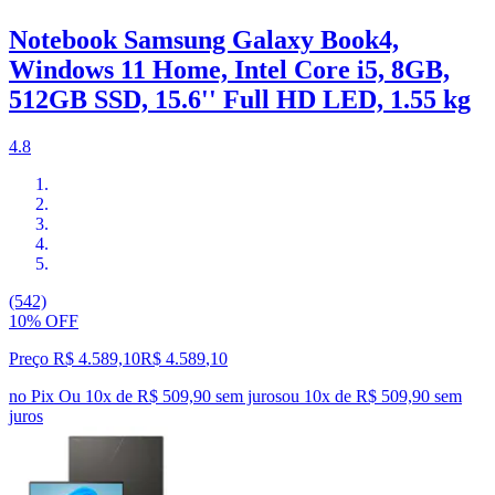
Notebook Samsung Galaxy Book4,
Windows 11 Home, Intel Core i5, 8GB,
512GB SSD, 15.6'' Full HD LED, 1.55 kg
4.8
(542)
10% OFF
Preço R$ 4.589,10
R$
4.589
,
10
no Pix
Ou 10x de R$ 509,90 sem juros
ou
10
x de
R$ 509,90
sem
juros