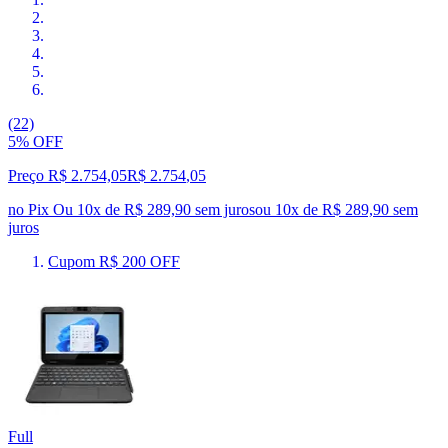
(22)
5% OFF
Preço R$ 2.754,05
R$
2.754
,
05
no Pix
Ou 10x de R$ 289,90 sem juros
ou
10
x de
R$ 289,90
sem
juros
Cupom R$ 200 OFF
Full