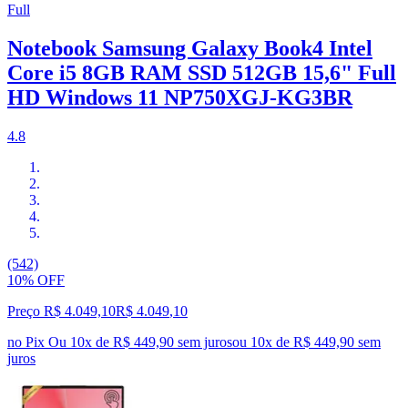
Full
Notebook Samsung Galaxy Book4 Intel
Core i5 8GB RAM SSD 512GB 15,6" Full
HD Windows 11 NP750XGJ-KG3BR
4.8
(542)
10% OFF
Preço R$ 4.049,10
R$
4.049
,
10
no Pix
Ou 10x de R$ 449,90 sem juros
ou
10
x de
R$ 449,90
sem
juros