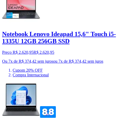
Notebook Lenovo Ideapad 15,6" Touch i5-
1335U 12GB 256GB SSD
Preço R$ 2.620,95
R$
2.620
,
95
Ou 7x de R$ 374,42 sem juros
ou
7
x de
R$ 374,42
sem juros
Cupom 20% OFF
Compra Internacional