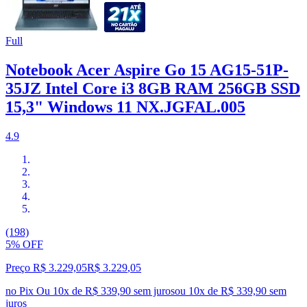
Full
Notebook Acer Aspire Go 15 AG15-51P-
35JZ Intel Core i3 8GB RAM 256GB SSD
15,3" Windows 11 NX.JGFAL.005
4.9
(198)
5% OFF
Preço R$ 3.229,05
R$
3.229
,
05
no Pix
Ou 10x de R$ 339,90 sem juros
ou
10
x de
R$ 339,90
sem
juros