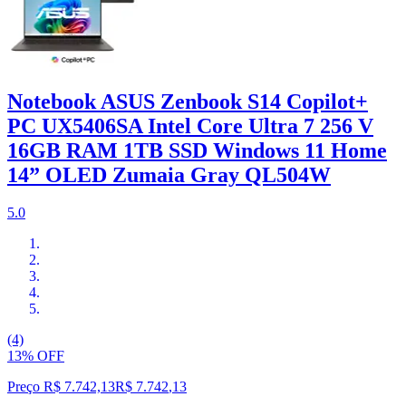
Notebook ASUS Zenbook S14 Copilot+
PC UX5406SA Intel Core Ultra 7 256 V
16GB RAM 1TB SSD Windows 11 Home
14” OLED Zumaia Gray QL504W
5.0
(4)
13% OFF
Preço R$ 7.742,13
R$
7.742
,
13