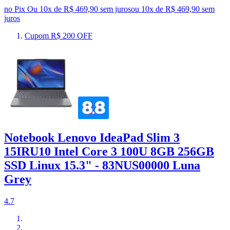
no Pix
Ou 10x de R$ 469,90 sem juros
ou
10
x de
R$ 469,90
sem
juros
Cupom R$ 200 OFF
Notebook Lenovo IdeaPad Slim 3
15IRU10 Intel Core 3 100U 8GB 256GB
SSD Linux 15.3" - 83NUS00000 Luna
Grey
4.7