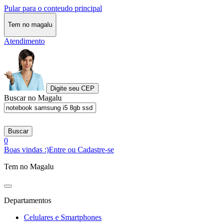
Pular para o conteudo principal
Tem no magalu
Atendimento
Digite seu CEP
Buscar no Magalu
Buscar
0
Boas vindas :)
Entre ou Cadastre-se
Tem no Magalu
Departamentos
Celulares e Smartphones