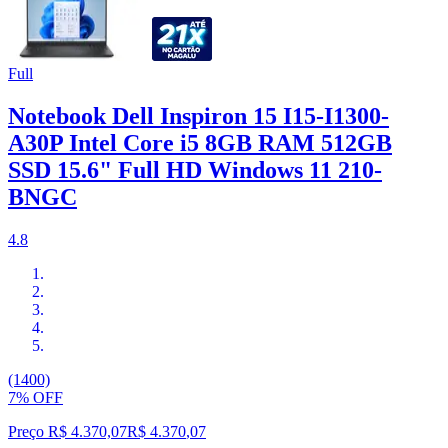
Full
Notebook Dell Inspiron 15 I15-I1300-
A30P Intel Core i5 8GB RAM 512GB
SSD 15.6" Full HD Windows 11 210-
BNGC
4.8
(1400)
7% OFF
Preço R$ 4.370,07
R$
4.370
,
07