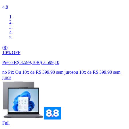
4.8
(8)
10% OFF
Preço R$ 3.599,10
R$
3.599
,
10
no Pix
Ou 10x de R$ 399,90 sem juros
ou
10
x de
R$ 399,90
sem
juros
Full