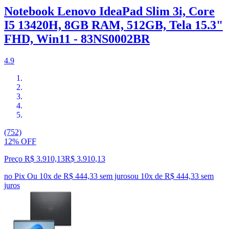
Notebook Lenovo IdeaPad Slim 3i, Core
I5 13420H, 8GB RAM, 512GB, Tela 15.3"
FHD, Win11 - 83NS0002BR
4.9
(752)
12% OFF
Preço R$ 3.910,13
R$
3.910
,
13
no Pix
Ou 10x de R$ 444,33 sem juros
ou
10
x de
R$ 444,33
sem
juros