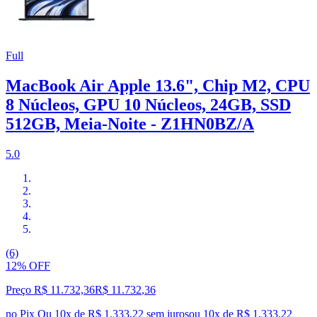
Full
MacBook Air Apple 13.6", Chip M2, CPU
8 Núcleos, GPU 10 Núcleos, 24GB, SSD
512GB, Meia-Noite - Z1HN0BZ/A
5.0
(6)
12% OFF
Preço R$ 11.732,36
R$
11.732
,
36
no Pix
Ou 10x de R$ 1.333,22 sem juros
ou
10
x de
R$ 1.333,22