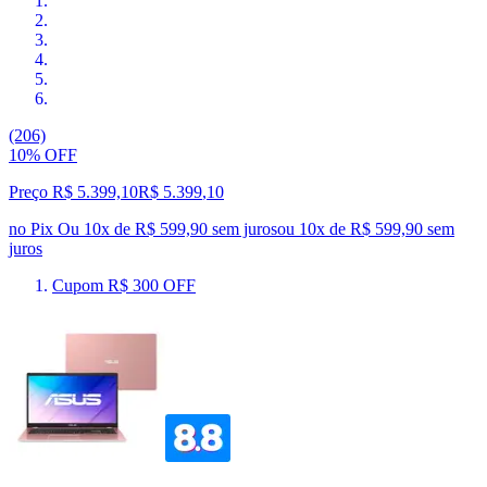
(206)
10% OFF
Preço R$ 5.399,10
R$
5.399
,
10
no Pix
Ou 10x de R$ 599,90 sem juros
ou
10
x de
R$ 599,90
sem
juros
Cupom R$ 300 OFF