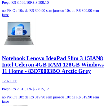
Preço R$ 3.599,10
R$
3.599
,
10
no Pix
Ou 10x de R$ 399,90 sem juros
ou
10
x de
R$ 399,90
sem
juros
Notebook Lenovo IdeaPad Slim 3 15IAN8
Intel Celeron 4GB RAM 128GB Windows
11 Home - 83D70003BO Arctic Grey
12% OFF
Preço R$ 2.815,12
R$
2.815
,
12
no Pix
Ou 10x de R$ 319,90 sem juros
ou
10
x de
R$ 319,90
sem
juros