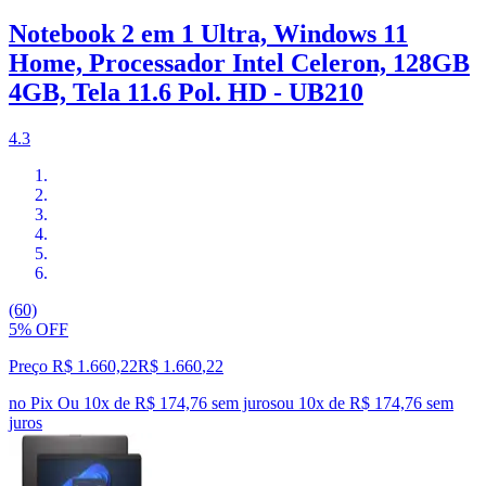
Notebook 2 em 1 Ultra, Windows 11
Home, Processador Intel Celeron, 128GB
4GB, Tela 11.6 Pol. HD - UB210
4.3
(60)
5% OFF
Preço R$ 1.660,22
R$
1.660
,
22
no Pix
Ou 10x de R$ 174,76 sem juros
ou
10
x de
R$ 174,76
sem
juros