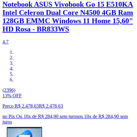
Notebook ASUS Vivobook Go 15 E510KA
Intel Celeron Dual Core N4500 4GB Ram
128GB EMMC Windows 11 Home 15,60"
HD Rosa - BR833WS
4.7
(2396)
13% OFF
Preço R$ 2.478,63
R$
2.478
,
63
no Pix
Ou 10x de R$ 284,90 sem juros
ou
10
x de
R$ 284,90
sem
juros