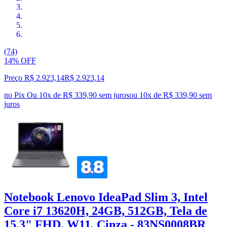
(74)
14% OFF
Preço R$ 2.923,14
R$
2.923
,
14
no Pix
Ou 10x de R$ 339,90 sem juros
ou
10
x de
R$ 339,90
sem
juros
Notebook Lenovo IdeaPad Slim 3, Intel
Core i7 13620H, 24GB, 512GB, Tela de
15,3" FHD, W11, Cinza - 83NS0008BR