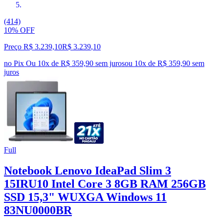
(414)
10% OFF
Preço R$ 3.239,10
R$
3.239
,
10
no Pix
Ou 10x de R$ 359,90 sem juros
ou
10
x de
R$ 359,90
sem
juros
Full
Notebook Lenovo IdeaPad Slim 3
15IRU10 Intel Core 3 8GB RAM 256GB
SSD 15,3" WUXGA Windows 11
83NU0000BR