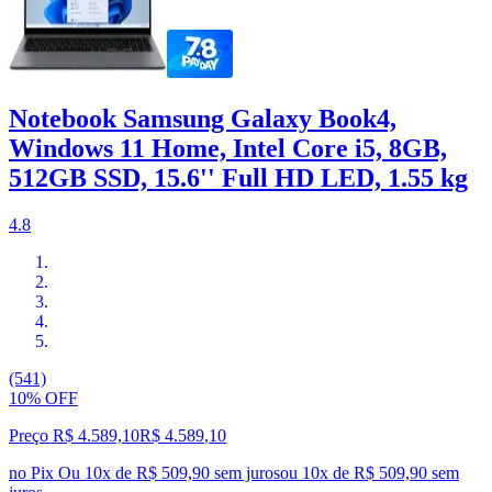
Notebook Samsung Galaxy Book4,
Windows 11 Home, Intel Core i5, 8GB,
512GB SSD, 15.6'' Full HD LED, 1.55 kg
4.8
(541)
10% OFF
Preço R$ 4.589,10
R$
4.589
,
10
no Pix
Ou 10x de R$ 509,90 sem juros
ou
10
x de
R$ 509,90
sem