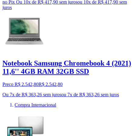
no Pix
Ou 10x de R$ 417,90 sem juros
ou
10
x de
R$ 417,90
sem
juros
Notebook Samsung Chromebook 4 (2021)
11,6'' 4GB RAM 32GB SSD
Preço R$ 2.542,80
R$
2.542
,
80
Ou 7x de R$ 363,26 sem juros
ou
7
x de
R$ 363,26
sem juros
Compra Internacional