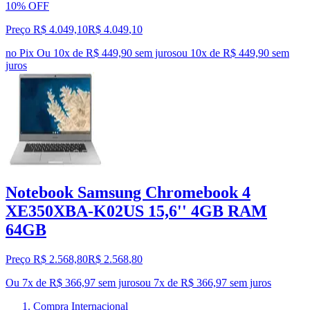
10% OFF
Preço R$ 4.049,10
R$
4.049
,
10
no Pix
Ou 10x de R$ 449,90 sem juros
ou
10
x de
R$ 449,90
sem
juros
Notebook Samsung Chromebook 4
XE350XBA-K02US 15,6'' 4GB RAM
64GB
Preço R$ 2.568,80
R$
2.568
,
80
Ou 7x de R$ 366,97 sem juros
ou
7
x de
R$ 366,97
sem juros
Compra Internacional