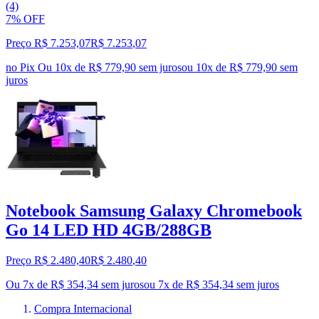
(4)
7% OFF
Preço R$ 7.253,07
R$
7.253
,
07
no Pix
Ou 10x de R$ 779,90 sem juros
ou
10
x de
R$ 779,90
sem
juros
Notebook Samsung Galaxy Chromebook
Go 14 LED HD 4GB/288GB
Preço R$ 2.480,40
R$
2.480
,
40
Ou 7x de R$ 354,34 sem juros
ou
7
x de
R$ 354,34
sem juros
Compra Internacional