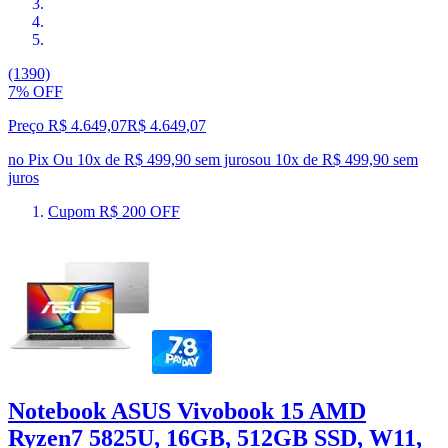
(1390)
7% OFF
Preço R$ 4.649,07
R$
4.649
,
07
no Pix
Ou 10x de R$ 499,90 sem juros
ou
10
x de
R$ 499,90
sem
juros
Cupom R$ 200 OFF
Notebook ASUS Vivobook 15 AMD
Ryzen7 5825U, 16GB, 512GB SSD, W11,