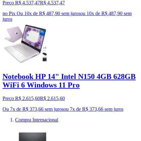
Preço R$ 4.537,47
R$
4.537
,
47
no Pix
Ou 10x de R$ 487,90 sem juros
ou
10
x de
R$ 487,90
sem
juros
Notebook HP 14" Intel N150 4GB 628GB
WiFi 6 Windows 11 Pro
Preço R$ 2.615,60
R$
2.615
,
60
Ou 7x de R$ 373,66 sem juros
ou
7
x de
R$ 373,66
sem juros
Compra Internacional