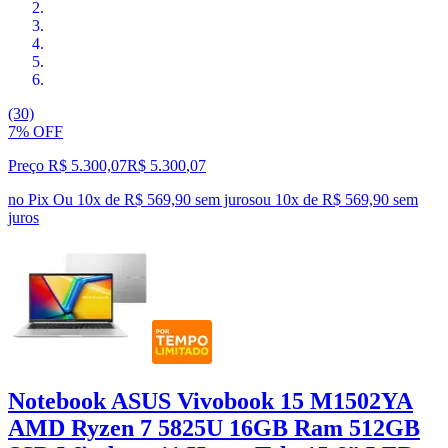
(30)
7% OFF
Preço R$ 5.300,07
R$
5.300
,
07
no Pix
Ou 10x de R$ 569,90 sem juros
ou
10
x de
R$ 569,90
sem
juros
Notebook ASUS Vivobook 15 M1502YA
AMD Ryzen 7 5825U 16GB Ram 512GB