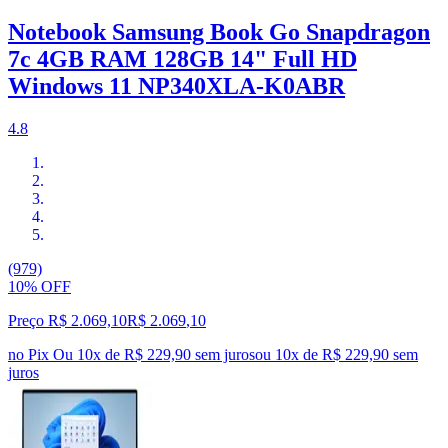
Notebook Samsung Book Go Snapdragon
7c 4GB RAM 128GB 14" Full HD
Windows 11 NP340XLA-K0ABR
4.8
(979)
10% OFF
Preço R$ 2.069,10
R$
2.069
,
10
no Pix
Ou 10x de R$ 229,90 sem juros
ou
10
x de
R$ 229,90
sem
juros