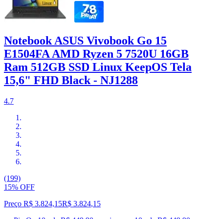
Notebook ASUS Vivobook Go 15
E1504FA AMD Ryzen 5 7520U 16GB
Ram 512GB SSD Linux KeepOS Tela
15,6" FHD Black - NJ1288
4.7
(199)
15% OFF
Preço R$ 3.824,15
R$
3.824
,
15