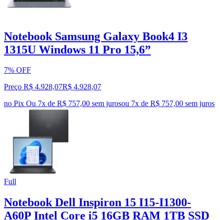
Notebook Samsung Galaxy Book4 I3
1315U Windows 11 Pro 15,6”
7% OFF
Preço R$ 4.928,07
R$
4.928
,
07
no Pix
Ou 7x de R$ 757,00 sem juros
ou
7
x de
R$ 757,00
sem juros
Full
Notebook Dell Inspiron 15 I15-I1300-
A60P Intel Core i5 16GB RAM 1TB SSD