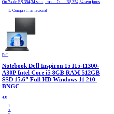
Ou 7x de R$ 354,34 sem juros
ou
7
x de
R$ 354,34
sem juros
Compra Internacional
Full
Notebook Dell Inspiron 15 I15-I1300-
A30P Intel Core i5 8GB RAM 512GB
SSD 15.6" Full HD Windows 11 210-
BNGC
4.8