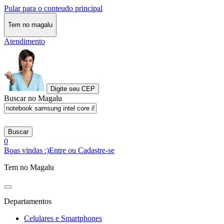
Pular para o conteudo principal
Tem no magalu
Atendimento
Digite seu CEP
Buscar no Magalu
Buscar
0
Boas vindas :)
Entre ou Cadastre-se
Tem no Magalu
Departamentos
Celulares e Smartphones