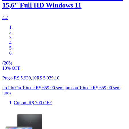
15,6" Full HD Windows 11
4.7
(206)
10% OFF
Preço R$ 5.939,10
R$
5.939
,
10
no Pix
Ou 10x de R$ 659,90 sem juros
ou
10
x de
R$ 659,90
sem
juros
Cupom R$ 300 OFF