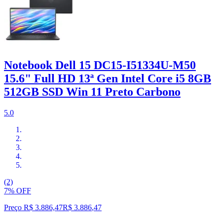
Notebook Dell 15 DC15-I51334U-M50
15.6" Full HD 13ª Gen Intel Core i5 8GB
512GB SSD Win 11 Preto Carbono
5.0
(2)
7% OFF
Preço R$ 3.886,47
R$
3.886
,
47