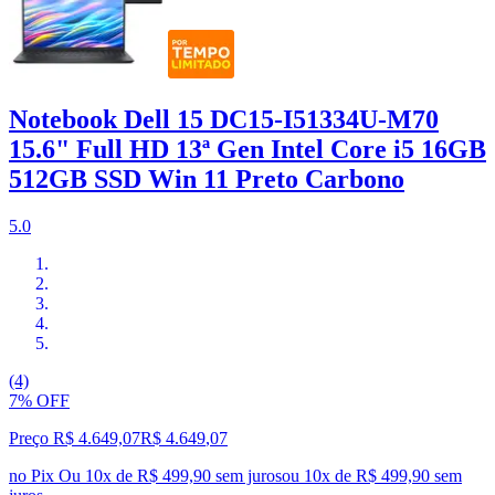
Notebook Dell 15 DC15-I51334U-M70
15.6" Full HD 13ª Gen Intel Core i5 16GB
512GB SSD Win 11 Preto Carbono
5.0
(4)
7% OFF
Preço R$ 4.649,07
R$
4.649
,
07
no Pix
Ou 10x de R$ 499,90 sem juros
ou
10
x de
R$ 499,90
sem