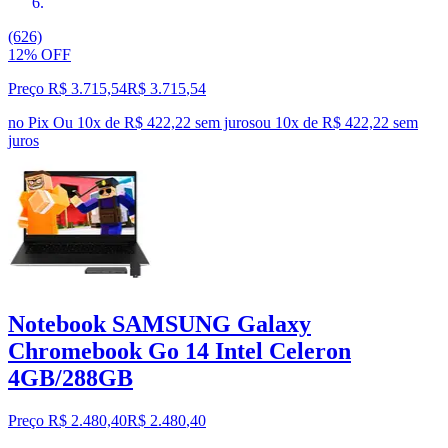
(626)
12% OFF
Preço R$ 3.715,54
R$
3.715
,
54
no Pix
Ou 10x de R$ 422,22 sem juros
ou
10
x de
R$ 422,22
sem
juros
Notebook SAMSUNG Galaxy
Chromebook Go 14 Intel Celeron
4GB/288GB
Preço R$ 2.480,40
R$
2.480
,
40