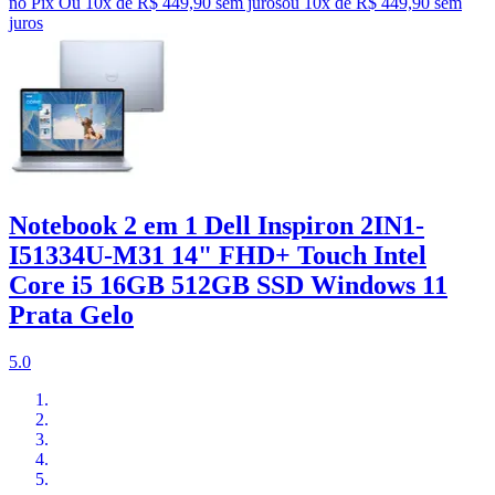
no Pix
Ou 10x de R$ 449,90 sem juros
ou
10
x de
R$ 449,90
sem
juros
Notebook 2 em 1 Dell Inspiron 2IN1-
I51334U-M31 14" FHD+ Touch Intel
Core i5 16GB 512GB SSD Windows 11
Prata Gelo
5.0