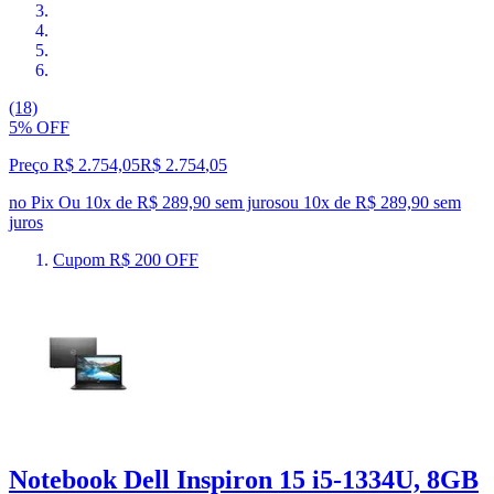
(18)
5% OFF
Preço R$ 2.754,05
R$
2.754
,
05
no Pix
Ou 10x de R$ 289,90 sem juros
ou
10
x de
R$ 289,90
sem
juros
Cupom R$ 200 OFF
Notebook Dell Inspiron 15 i5-1334U, 8GB