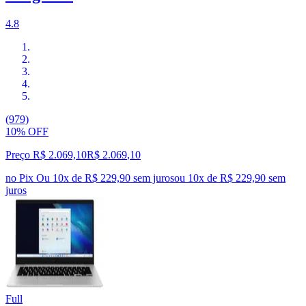
4.8
(979)
10% OFF
Preço R$ 2.069,10
R$
2.069
,
10
no Pix
Ou 10x de R$ 229,90 sem juros
ou
10
x de
R$ 229,90
sem
juros
Full