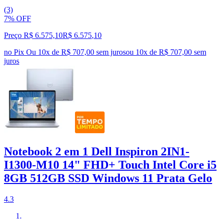
(3)
7% OFF
Preço R$ 6.575,10
R$
6.575
,
10
no Pix
Ou 10x de R$ 707,00 sem juros
ou
10
x de
R$ 707,00
sem
juros
Notebook 2 em 1 Dell Inspiron 2IN1-
I1300-M10 14" FHD+ Touch Intel Core i5
8GB 512GB SSD Windows 11 Prata Gelo
4.3