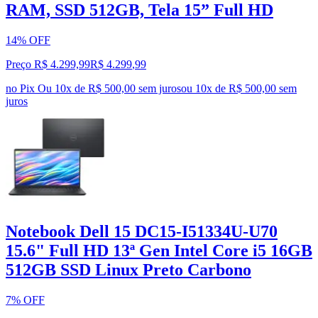
RAM, SSD 512GB, Tela 15” Full HD
14% OFF
Preço R$ 4.299,99
R$
4.299
,
99
no Pix
Ou 10x de R$ 500,00 sem juros
ou
10
x de
R$ 500,00
sem
juros
Notebook Dell 15 DC15-I51334U-U70
15.6" Full HD 13ª Gen Intel Core i5 16GB
512GB SSD Linux Preto Carbono
7% OFF