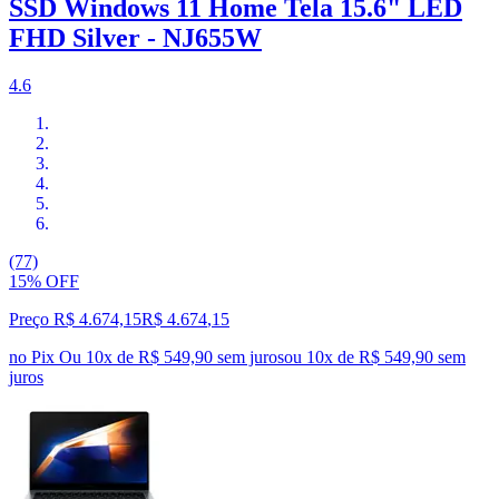
SSD Windows 11 Home Tela 15.6" LED
FHD Silver - NJ655W
4.6
(77)
15% OFF
Preço R$ 4.674,15
R$
4.674
,
15
no Pix
Ou 10x de R$ 549,90 sem juros
ou
10
x de
R$ 549,90
sem
juros