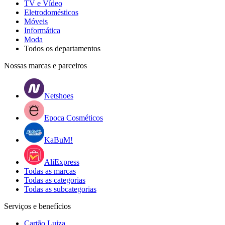
TV e Vídeo
Eletrodomésticos
Móveis
Informática
Moda
Todos os departamentos
Nossas marcas e parceiros
Netshoes
Epoca Cosméticos
KaBuM!
AliExpress
Todas as marcas
Todas as categorias
Todas as subcategorias
Serviços e benefícios
Cartão Luiza