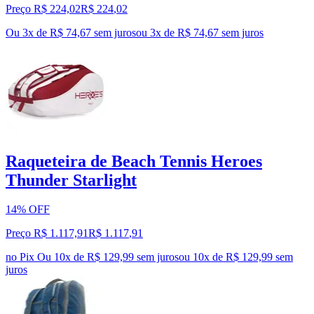
Preço R$ 224,02
R$
224
,
02
Ou 3x de R$ 74,67 sem juros
ou
3
x de
R$ 74,67
sem juros
Raqueteira de Beach Tennis Heroes
Thunder Starlight
14% OFF
Preço R$ 1.117,91
R$
1.117
,
91
no Pix
Ou 10x de R$ 129,99 sem juros
ou
10
x de
R$ 129,99
sem
juros