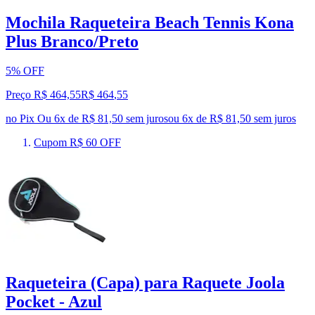
Mochila Raqueteira Beach Tennis Kona
Plus Branco/Preto
5% OFF
Preço R$ 464,55
R$
464
,
55
no Pix
Ou 6x de R$ 81,50 sem juros
ou
6
x de
R$ 81,50
sem juros
Cupom R$ 60 OFF
Raqueteira (Capa) para Raquete Joola
Pocket - Azul