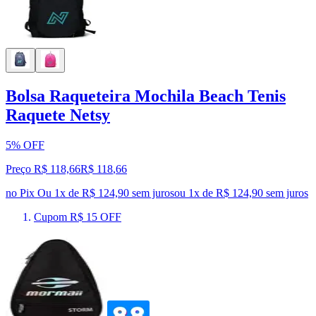
Bolsa Raqueteira Mochila Beach Tenis
Raquete Netsy
5% OFF
Preço R$ 118,66
R$
118
,
66
no Pix
Ou 1x de R$ 124,90 sem juros
ou
1
x de
R$ 124,90
sem juros
Cupom R$ 15 OFF