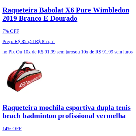
Raqueteira Babolat X6 Pure Wimbledon
2019 Branco E Dourado
7% OFF
Preço R$ 855,51
R$
855
,
51
no Pix
Ou 10x de R$ 91,99 sem juros
ou
10
x de
R$ 91,99
sem juros
Raqueteira mochila esportiva dupla tenis
beach badminton profissional vermelha
14% OFF