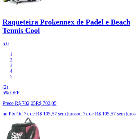
Raqueteira Prokennex de Padel e Beach
Tennis Cool
5.0
(2)
5% OFF
Preço R$ 702,05
R$
702
,
05
no Pix
Ou 7x de R$ 105,57 sem juros
ou
7
x de
R$ 105,57
sem juros