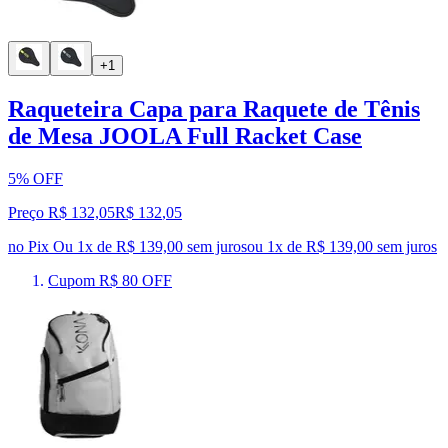
+1
Raqueteira Capa para Raquete de Tênis
de Mesa JOOLA Full Racket Case
5% OFF
Preço R$ 132,05
R$
132
,
05
no Pix
Ou 1x de R$ 139,00 sem juros
ou
1
x de
R$ 139,00
sem juros
Cupom R$ 80 OFF