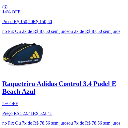
(3)
14% OFF
Preço R$ 150,50
R$
150
,
50
no Pix
Ou 2x de R$ 87,50 sem juros
ou
2
x de
R$ 87,50
sem juros
Raqueteira Adidas Control 3.4 Padel E
Beach Azul
5% OFF
Preço R$ 522,41
R$
522
,
41
no Pix
Ou 7x de R$ 78,56 sem juros
ou
7
x de
R$ 78,56
sem juros