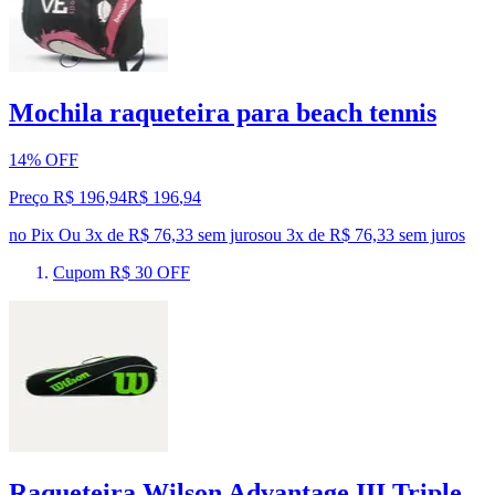
Mochila raqueteira para beach tennis
14% OFF
Preço R$ 196,94
R$
196
,
94
no Pix
Ou 3x de R$ 76,33 sem juros
ou
3
x de
R$ 76,33
sem juros
Cupom R$ 30 OFF
Raqueteira Wilson Advantage III Triple