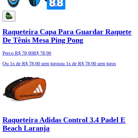
Raqueteira Capa Para Guardar Raquete
De Tênis Mesa Ping Pong
Preço R$ 78,90
R$
78
,
90
Ou 1x de R$ 78,90 sem juros
ou
1
x de
R$ 78,90
sem juros
Raqueteira Adidas Control 3.4 Padel E
Beach Laranja