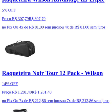
5% OFF
Preço R$ 307,79
R$
307
,
79
no Pix
Ou 4x de R$ 81,00 sem juros
ou
4
x de
R$ 81,00
sem juros
Raqueteira Noir Tour 12 Pack - Wilson
14% OFF
Preço R$ 1.281,40
R$
1.281
,
40
no Pix
Ou 7x de R$ 212,86 sem juros
ou
7
x de
R$ 212,86
sem juros