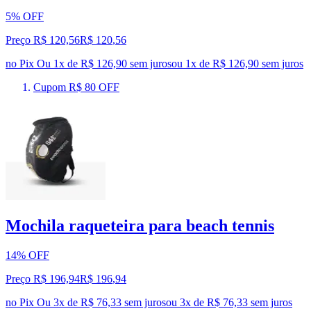
5% OFF
Preço R$ 120,56
R$
120
,
56
no Pix
Ou 1x de R$ 126,90 sem juros
ou
1
x de
R$ 126,90
sem juros
Cupom R$ 80 OFF
Mochila raqueteira para beach tennis
14% OFF
Preço R$ 196,94
R$
196
,
94
no Pix
Ou 3x de R$ 76,33 sem juros
ou
3
x de
R$ 76,33
sem juros