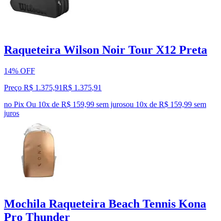
Raqueteira Wilson Noir Tour X12 Preta
14% OFF
Preço R$ 1.375,91
R$
1.375
,
91
no Pix
Ou 10x de R$ 159,99 sem juros
ou
10
x de
R$ 159,99
sem
juros
Mochila Raqueteira Beach Tennis Kona
Pro Thunder