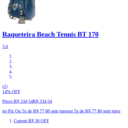
Raqueteira Beach Tennis BT 170
5.0
(2)
14% OFF
Preço R$ 334,54
R$
334
,
54
no Pix
Ou 5x de R$ 77,80 sem juros
ou
5
x de
R$ 77,80
sem juros
Cupom R$ 30 OFF