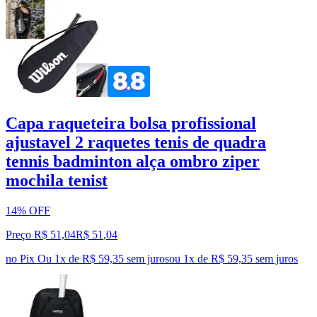
Capa raqueteira bolsa profissional
ajustavel 2 raquetes tenis de quadra
tennis badminton alça ombro ziper
mochila tenist
14% OFF
Preço R$ 51,04
R$
51
,
04
no Pix
Ou 1x de R$ 59,35 sem juros
ou
1
x de
R$ 59,35
sem juros