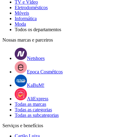
TV e Vídeo
Eletrodomésticos
Móveis
Informática
Moda
Todos os departamentos
Nossas marcas e parceiros
Netshoes
Epoca Cosméticos
KaBuM!
AliExpress
Todas as marcas
Todas as categorias
Todas as subcategorias
Serviços e benefícios
Cartão Luiza