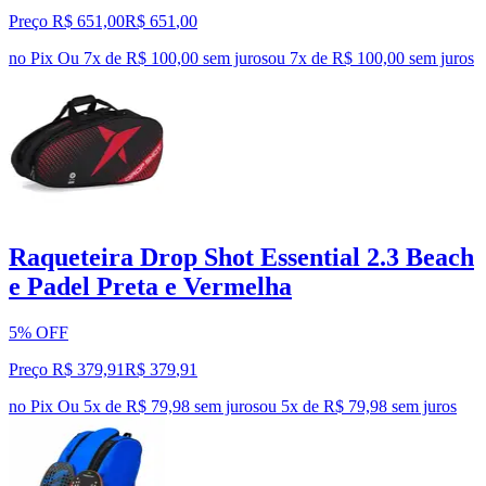
Preço R$ 651,00
R$
651
,
00
no Pix
Ou 7x de R$ 100,00 sem juros
ou
7
x de
R$ 100,00
sem juros
Raqueteira Drop Shot Essential 2.3 Beach
e Padel Preta e Vermelha
5% OFF
Preço R$ 379,91
R$
379
,
91
no Pix
Ou 5x de R$ 79,98 sem juros
ou
5
x de
R$ 79,98
sem juros