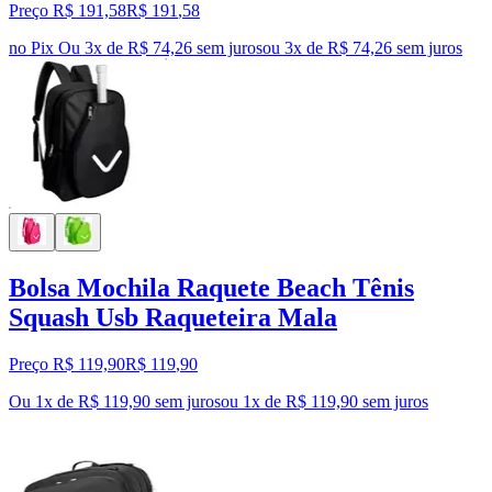
Preço R$ 191,58
R$
191
,
58
no Pix
Ou 3x de R$ 74,26 sem juros
ou
3
x de
R$ 74,26
sem juros
Bolsa Mochila Raquete Beach Tênis
Squash Usb Raqueteira Mala
Preço R$ 119,90
R$
119
,
90
Ou 1x de R$ 119,90 sem juros
ou
1
x de
R$ 119,90
sem juros