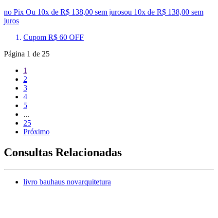
no Pix
Ou 10x de R$ 138,00 sem juros
ou
10
x de
R$ 138,00
sem
juros
Cupom R$ 60 OFF
Página
1
de
25
1
2
3
4
5
...
25
Próximo
Consultas Relacionadas
livro bauhaus novarquitetura