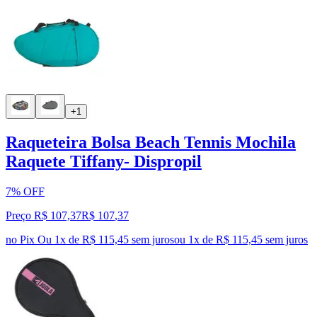
+1
Raqueteira Bolsa Beach Tennis Mochila
Raquete Tiffany- Dispropil
7% OFF
Preço R$ 107,37
R$
107
,
37
no Pix
Ou 1x de R$ 115,45 sem juros
ou
1
x de
R$ 115,45
sem juros