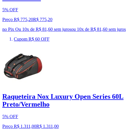
5% OFF
Preço R$ 775,20
R$
775
,
20
no Pix
Ou 10x de R$ 81,60 sem juros
ou
10
x de
R$ 81,60
sem juros
Cupom R$ 60 OFF
Raqueteira Nox Luxury Open Series 60L
Preto/Vermelho
5% OFF
Preço R$ 1.311,00
R$
1.311
,
00