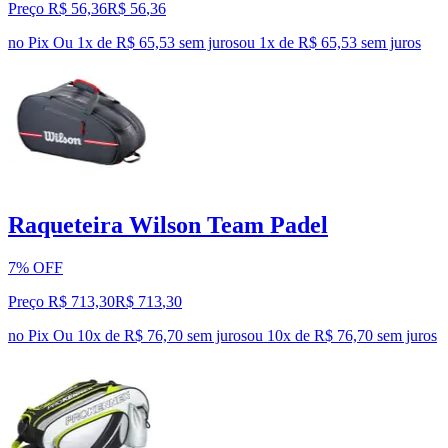
Preço R$ 56,36
R$
56
,
36
no Pix
Ou 1x de R$ 65,53 sem juros
ou
1
x de
R$ 65,53
sem juros
Raqueteira Wilson Team Padel
7% OFF
Preço R$ 713,30
R$
713
,
30
no Pix
Ou 10x de R$ 76,70 sem juros
ou
10
x de
R$ 76,70
sem juros