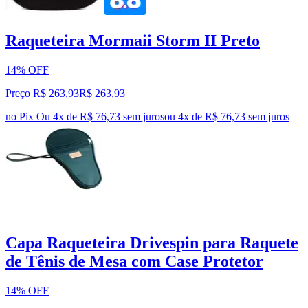
Raqueteira Mormaii Storm II Preto
14% OFF
Preço R$ 263,93
R$
263
,
93
no Pix
Ou 4x de R$ 76,73 sem juros
ou
4
x de
R$ 76,73
sem juros
Capa Raqueteira Drivespin para Raquete
de Tênis de Mesa com Case Protetor
14% OFF