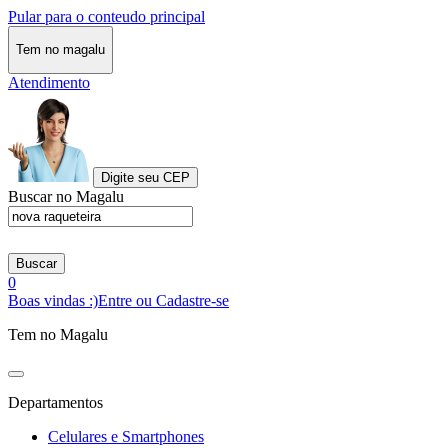
Pular para o conteudo principal
Tem no magalu
Atendimento
Digite seu CEP
Buscar no Magalu
Buscar
0
Boas vindas :)
Entre ou Cadastre-se
Tem no Magalu
Departamentos
Celulares e Smartphones