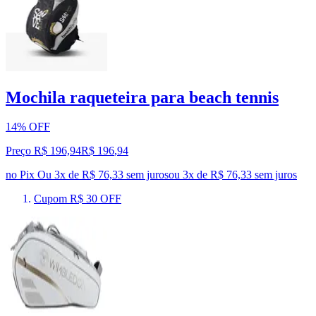
Mochila raqueteira para beach tennis
14% OFF
Preço R$ 196,94
R$
196
,
94
no Pix
Ou 3x de R$ 76,33 sem juros
ou
3
x de
R$ 76,33
sem juros
Cupom R$ 30 OFF