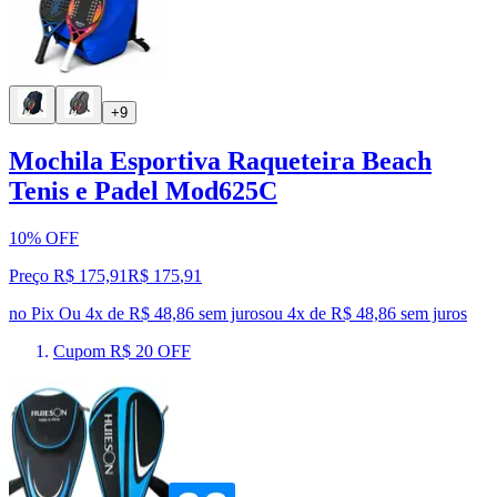
+9
Mochila Esportiva Raqueteira Beach
Tenis e Padel Mod625C
10% OFF
Preço R$ 175,91
R$
175
,
91
no Pix
Ou 4x de R$ 48,86 sem juros
ou
4
x de
R$ 48,86
sem juros
Cupom R$ 20 OFF