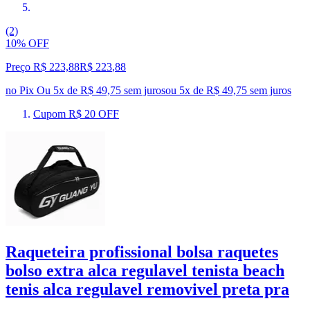
(2)
10% OFF
Preço R$ 223,88
R$
223
,
88
no Pix
Ou 5x de R$ 49,75 sem juros
ou
5
x de
R$ 49,75
sem juros
Cupom R$ 20 OFF
Raqueteira profissional bolsa raquetes
bolso extra alca regulavel tenista beach
tenis alca regulavel removivel preta pra