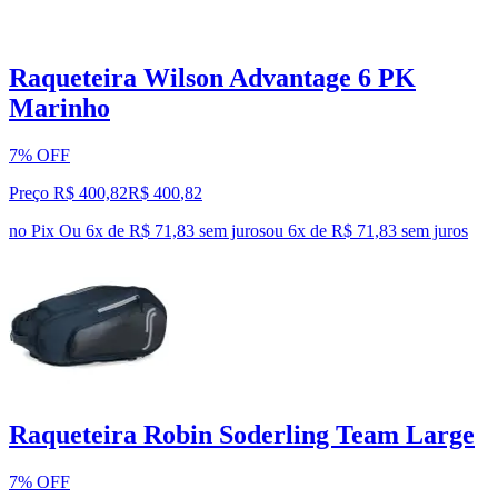
Raqueteira Wilson Advantage 6 PK
Marinho
7% OFF
Preço R$ 400,82
R$
400
,
82
no Pix
Ou 6x de R$ 71,83 sem juros
ou
6
x de
R$ 71,83
sem juros
Raqueteira Robin Soderling Team Large
7% OFF