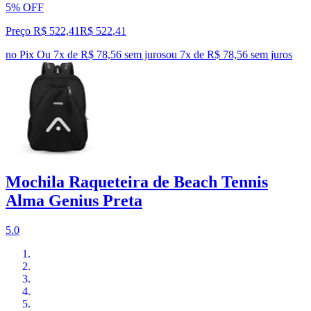
5% OFF
Preço R$ 522,41
R$
522
,
41
no Pix
Ou 7x de R$ 78,56 sem juros
ou
7
x de
R$ 78,56
sem juros
Mochila Raqueteira de Beach Tennis
Alma Genius Preta
5.0