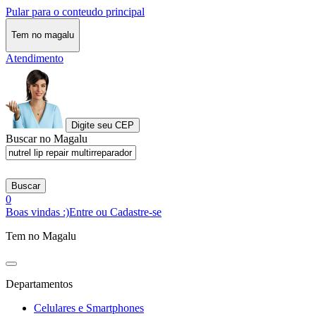
Pular para o conteudo principal
Tem no magalu
Atendimento
Digite seu CEP
Buscar no Magalu
Buscar
0
Boas vindas :)
Entre ou Cadastre-se
Tem no Magalu
Departamentos
Celulares e Smartphones