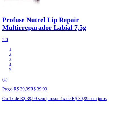
Profuse Nutrel Lip Repair
Multirreparador Labial 7,5g
5.0
(1)
Preço R$ 39,99
R$
39
,
99
Ou 1x de R$ 39,99 sem juros
ou
1
x de
R$ 39,99
sem juros