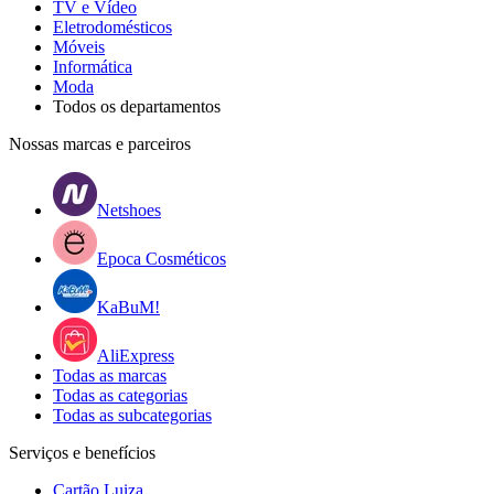
TV e Vídeo
Eletrodomésticos
Móveis
Informática
Moda
Todos os departamentos
Nossas marcas e parceiros
Netshoes
Epoca Cosméticos
KaBuM!
AliExpress
Todas as marcas
Todas as categorias
Todas as subcategorias
Serviços e benefícios
Cartão Luiza