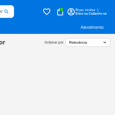
0
Boas vindas :)
Entre ou Cadastre-se
Atendimento
or
Ordenar por