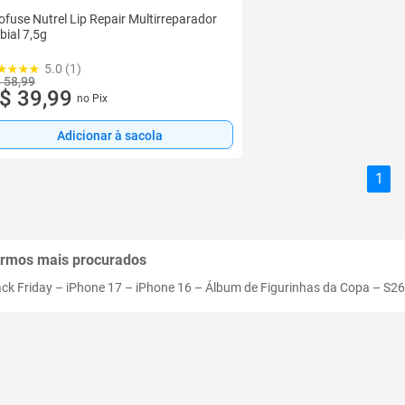
ofuse Nutrel Lip Repair Multirreparador
bial 7,5g
5.0 (1)
 58,99
$ 39,99
no Pix
Adicionar à sacola
1
rmos mais procurados
ack Friday
–
iPhone 17
–
iPhone 16
–
Álbum de Figurinhas da Copa
–
S26