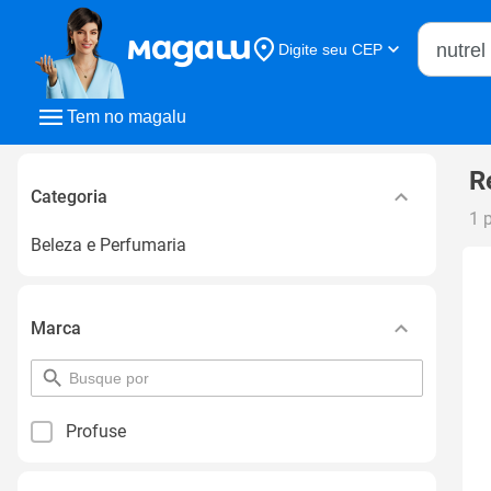
Buscar n
Digite seu CEP
Buscar
Tem no magalu
R
Categoria
1 
Beleza e Perfumaria
Marca
pesquisar
por
filtro
Profuse