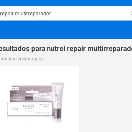
o Magalu
esultados para
nutrel repair multirreparad
produtos encontrados