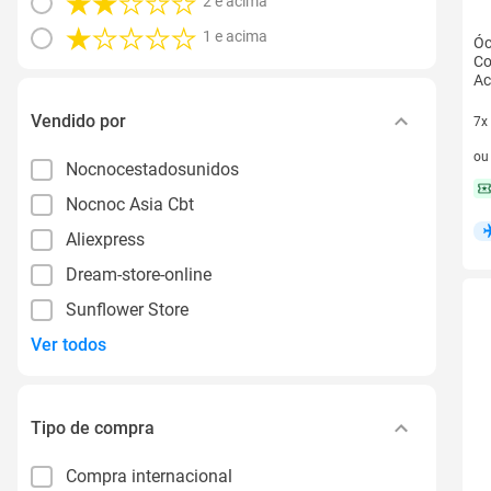
2 e acima
1 e acima
Óc
Co
Ac
Vendido por
7x
7 v
o
Nocnocestadosunidos
Nocnoc Asia Cbt
Aliexpress
Dream-store-online
Sunflower Store
Ver todos
Tipo de compra
Compra internacional