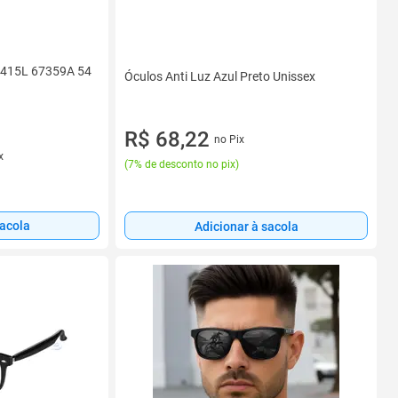
4415L 67359A 54
Óculos Anti Luz Azul Preto Unissex
R$ 68,22
no Pix
x
(
7% de desconto no pix
)
sacola
Adicionar à sacola