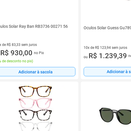
ulos Solar Ray Ban RB3736 00271 56
Oculos Solar Guess Gu78
x de R$ 83,33 sem juros
10x de R$ 123,94 sem juros
vez de R$ 83,33 sem juros
R$ 930,00
no Pix
10 vez de R$ 123,94 sem juro
R$ 1.239,39
u
n
ou
 de desconto no pix
)
Adicionar à 
Adicionar à sacola