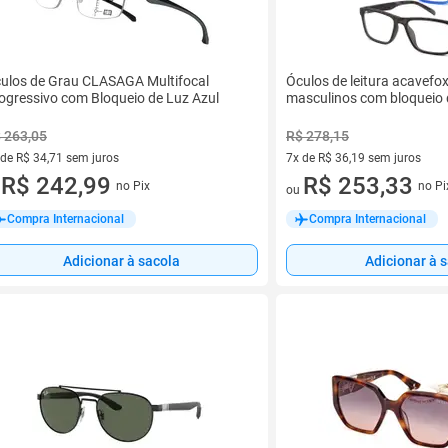
ulos de Grau CLASAGA Multifocal
Óculos de leitura acavefo
ogressivo com Bloqueio de Luz Azul
masculinos com bloqueio d
 263,05
R$ 278,15
 de R$ 34,71 sem juros
7x de R$ 36,19 sem juros
ez de R$ 34,71 sem juros
R$ 242,99
7 vez de R$ 36,19 sem juros
R$ 253,33
no Pix
no Pi
u
ou
Compra Internacional
Compra Internacional
Adicionar à sacola
Adicionar à 