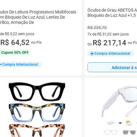
Óculos de Grau ABETOS A
ulos De Leitura Progressivos Multifocais
Bloqueio de Luz Azul +1,5
m Bloqueio De Luz Azul, Lentes De
rílico, Armação De
R$ 235,70
 de R$ 9,22 sem juros
7x de R$ 31,02 sem juros
ez de R$ 9,22 sem juros
R$ 64,52
7 vez de R$ 31,02 sem juros
R$ 217,14
no Pix
no Pi
u
ou
Cupom
50% OFF
Compra Internacional
Compra Internacional
Adicionar à 