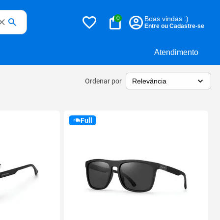
0
Boas vindas :)
Entre ou Cadastre-se
Atendimento
Ordenar por
Full