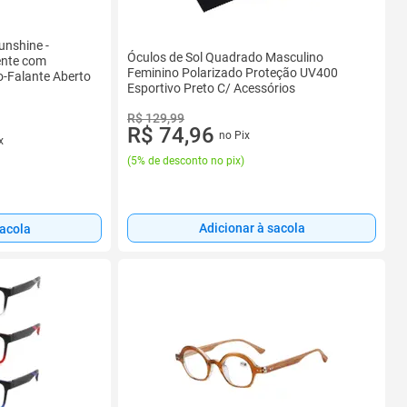
unshine -
Óculos de Sol Quadrado Masculino
ente com
Feminino Polarizado Proteção UV400
to-Falante Aberto
Esportivo Preto C/ Acessórios
R$ 129,99
R$ 74,96
no Pix
x
(
5% de desconto no pix
)
Adicionar à sacola
sacola