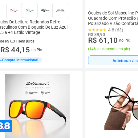
Óculos de Sol Masculino 
Quadrado Com Proteção U
ulos De Leitura Redondos Retro
Polarizado Visão Confortá
sculinos Com Bloqueio De Luz Azul
Casual Elegante Village 
4.8 (63)
.5 a +4 Estilo Vintage
R$ 89,90
R$ 61,10
no Pix
 de R$ 6,31 sem juros
ez de R$ 6,31 sem juros
R$ 44,15
(
14% de desconto no pix
)
no Pix
u
Compra Internacional
Adicionar à 