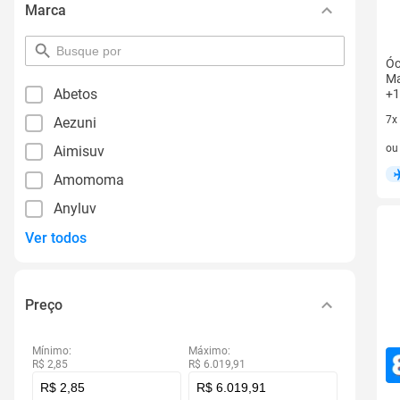
Marca
pesquisar
Óc
por
Ma
filtro
Abetos
+1
7x
Aezuni
7 v
o
Aimisuv
Amomoma
Anyluv
Ver todos
Preço
Mínimo:
Máximo:
R$ 2,85
R$ 6.019,91