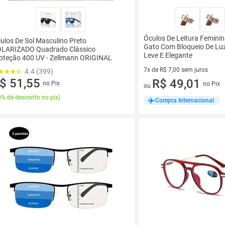
Óculos De Leitura Feminin
ulos De Sol Masculino Preto
Gato Com Bloqueio De Lu
LARIZADO Quadrado Clássico
Leve E Elegante
oteção 400 UV - Zellmann ORIGINAL
7x de R$ 7,00 sem juros
4.4 (399)
$ 51,55
7 vez de R$ 7,00 sem juros
R$ 49,01
no Pix
no Pix
ou
% de desconto no pix
)
Compra Internacional