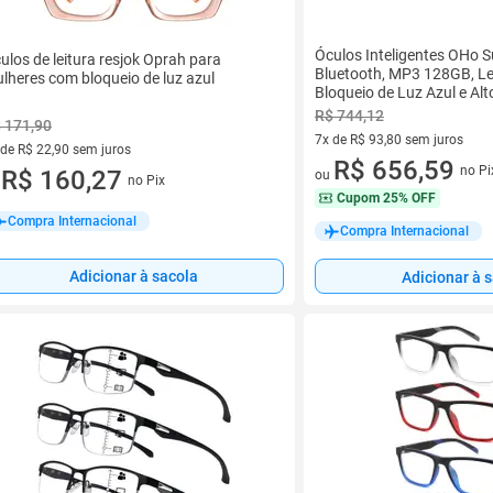
Óculos Inteligentes OHo S
ulos de leitura resjok Oprah para
Bluetooth, MP3 128GB, L
lheres com bloqueio de luz azul
Bloqueio de Luz Azul e Al
R$ 744,12
 171,90
7x de R$ 93,80 sem juros
 de R$ 22,90 sem juros
7 vez de R$ 93,80 sem juros
R$ 656,59
no Pi
ez de R$ 22,90 sem juros
R$ 160,27
ou
no Pix
u
Cupom
25% OFF
Compra Internacional
Compra Internacional
Adicionar à sacola
Adicionar à 