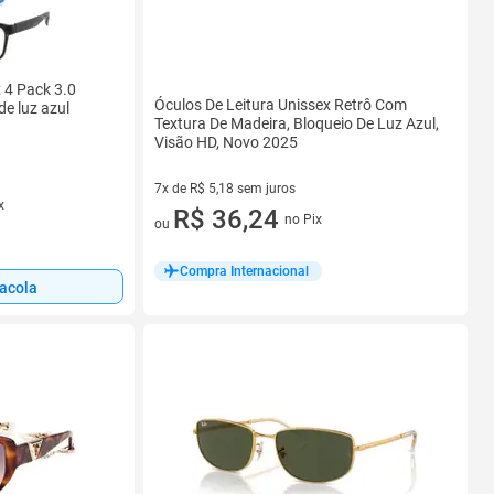
x 4 Pack 3.0
Óculos De Leitura Unissex Retrô Com
e luz azul
Textura De Madeira, Bloqueio De Luz Azul,
Visão HD, Novo 2025
7x de R$ 5,18 sem juros
x
7 vez de R$ 5,18 sem juros
R$ 36,24
no Pix
ou
Compra Internacional
sacola