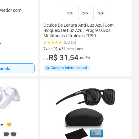
viador com
Óculos De Leitura Anti-Luz Azul Com
Bloqueio De Luz Azul, Progressivos
Multifocais Ultraleves TR90
5.0 (6)
x
7x de R$ 4,51 sem juros
7 vez de R$ 4,51 sem juros
R$ 31,54
no Pix
ou
Compra Internacional
sacola