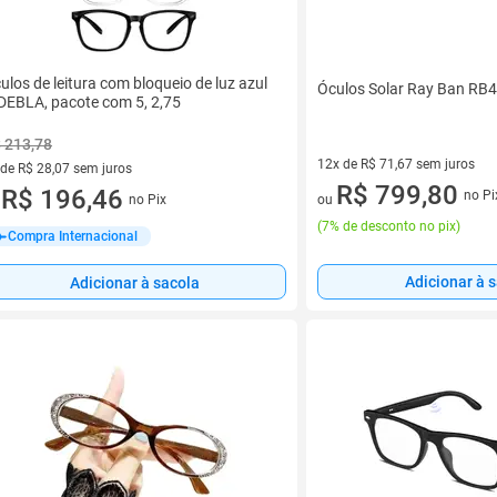
ulos de leitura com bloqueio de luz azul
Óculos Solar Ray Ban RB
DEBLA, pacote com 5, 2,75
 213,78
12x de R$ 71,67 sem juros
 de R$ 28,07 sem juros
12 vez de R$ 71,67 sem juros
R$ 799,80
ez de R$ 28,07 sem juros
R$ 196,46
no Pi
ou
no Pix
u
(
7% de desconto no pix
)
Compra Internacional
Adicionar à 
Adicionar à sacola