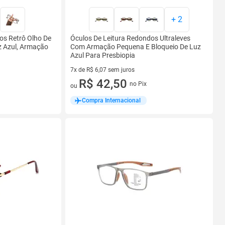
+
2
os Retrô Olho De
Óculos De Leitura Redondos Ultraleves
z Azul, Armação
Com Armação Pequena E Bloqueio De Luz
Azul Para Presbiopia
7x de R$ 6,07 sem juros
7 vez de R$ 6,07 sem juros
R$ 42,50
no Pix
ou
Compra Internacional