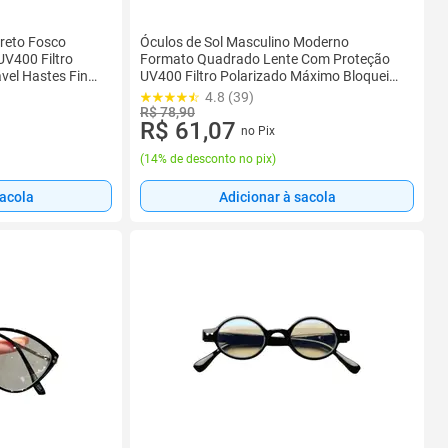
Preto Fosco
Óculos de Sol Masculino Moderno
V400 Filtro
Formato Quadrado Lente Com Proteção
vel Hastes Finas
UV400 Filtro Polarizado Máximo Bloqueio
Heaven 0155
do Sol Armação Preto Fosco Village 6061
4.8 (39)
R$ 78,90
R$ 61,07
no Pix
(
14% de desconto no pix
)
sacola
Adicionar à sacola