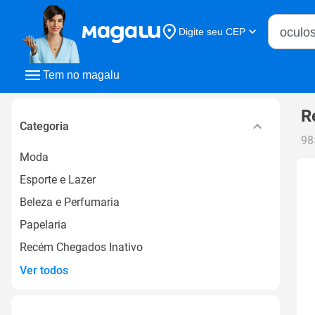
Buscar n
Digite seu CEP
Buscar
Tem no magalu
R
Categoria
98
Moda
Esporte e Lazer
Beleza e Perfumaria
Papelaria
Recém Chegados Inativo
Ver todos