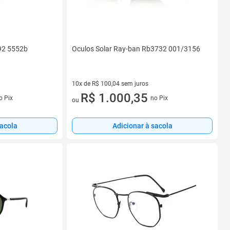
92 5552b
Oculos Solar Ray-ban Rb3732 001/3156
10x de R$ 100,04 sem juros
s
10 vez de R$ 100,04 sem juros
R$ 1.000,35
o Pix
no Pix
ou
sacola
Adicionar à sacola