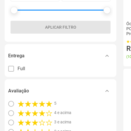
Óc
APLICAR FILTRO
PO
Pr
R
Entrega
(
10
Full
Avaliação
5
4 e acima
3 e acima