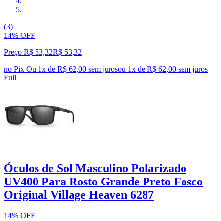
(3)
14% OFF
Preço R$ 53,32
R$
53
,
32
no Pix
Ou 1x de R$ 62,00 sem juros
ou
1
x de
R$ 62,00
sem juros
Full
Óculos de Sol Masculino Polarizado
UV400 Para Rosto Grande Preto Fosco
Original Village Heaven 6287
14% OFF