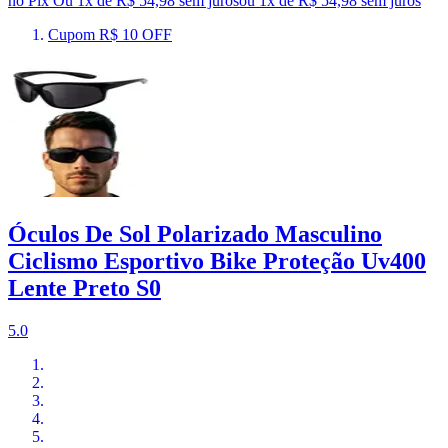
no Pix
Ou 1x de R$ 54,98 sem juros
ou
1
x de
R$ 54,98
sem juros
Cupom R$ 10 OFF
Óculos De Sol Polarizado Masculino
Ciclismo Esportivo Bike Proteção Uv400
Lente Preto S0
5.0