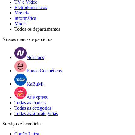
TV e Vídeo
Eletrodomésticos
Móveis
Informática
Moda
Todos os departamentos
Nossas marcas e parceiros
Netshoes
Epoca Cosméticos
KaBuM!
AliExpress
Todas as marcas
Todas as categorias
Todas as subcategorias
Serviços e benefícios
Cartão Luiza