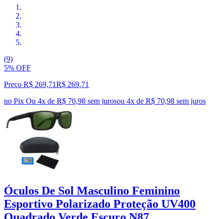
(9)
5% OFF
Preço R$ 269,71
R$
269
,
71
no Pix
Ou 4x de R$ 70,98 sem juros
ou
4
x de
R$ 70,98
sem juros
Óculos De Sol Masculino Feminino
Esportivo Polarizado Proteção UV400
Quadrado Verde Escuro N87