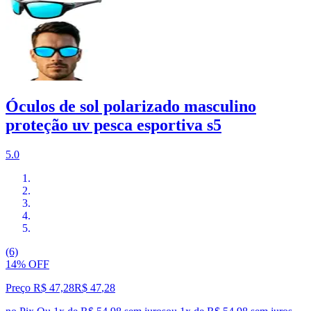
Óculos de sol polarizado masculino
proteção uv pesca esportiva s5
5.0
(6)
14% OFF
Preço R$ 47,28
R$
47
,
28