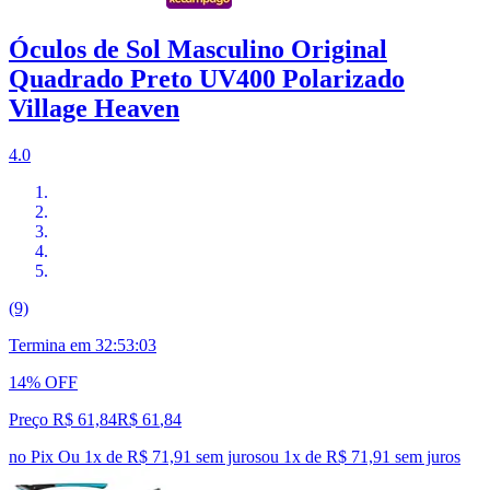
Óculos de Sol Masculino Original
Quadrado Preto UV400 Polarizado
Village Heaven
4.0
(9)
Termina em
32:53:02
14% OFF
Preço R$ 61,84
R$
61
,
84
no Pix
Ou 1x de R$ 71,91 sem juros
ou
1
x de
R$ 71,91
sem juros