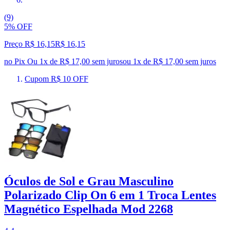
(9)
5% OFF
Preço R$ 16,15
R$
16
,
15
no Pix
Ou 1x de R$ 17,00 sem juros
ou
1
x de
R$ 17,00
sem juros
Cupom R$ 10 OFF
Óculos de Sol e Grau Masculino
Polarizado Clip On 6 em 1 Troca Lentes
Magnético Espelhada Mod 2268