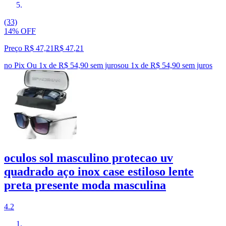
(33)
14% OFF
Preço R$ 47,21
R$
47
,
21
no Pix
Ou 1x de R$ 54,90 sem juros
ou
1
x de
R$ 54,90
sem juros
oculos sol masculino protecao uv
quadrado aço inox case estiloso lente
preta presente moda masculina
4.2