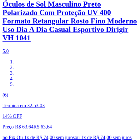
Óculos de Sol Masculino Preto
Polarizado Com Proteção UV 400
Formato Retangular Rosto Fino Moderno
Uso Dia A Dia Casual Esportivo Dirigir
VH 1041
5.0
(6)
Termina em
32:53:02
14% OFF
Preço R$ 63,64
R$
63
,
64
no Pix
Ou 1x de R$ 74,00 sem juros
ou
1
x de
R$ 74,00
sem juros