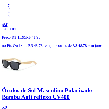
(84)
14% OFF
Preço R$ 41,95
R$
41
,
95
no Pix
Ou 1x de R$ 48,78 sem juros
ou
1
x de
R$ 48,78
sem juros
Óculos de Sol Masculino Polarizado
Bambu Anti reflexo UV400
5.0