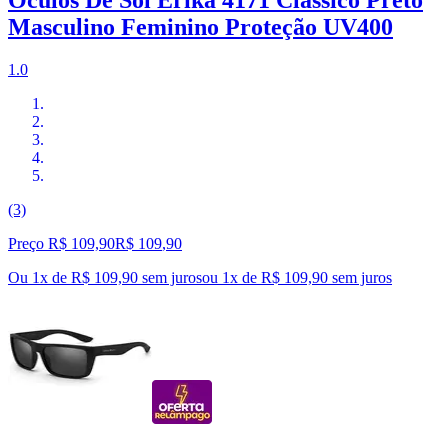
Óculos De Sol Erika 4171 Clássico Preto
Masculino Feminino Proteção UV400
1.0
(3)
Preço R$ 109,90
R$
109
,
90
Ou 1x de R$ 109,90 sem juros
ou
1
x de
R$ 109,90
sem juros