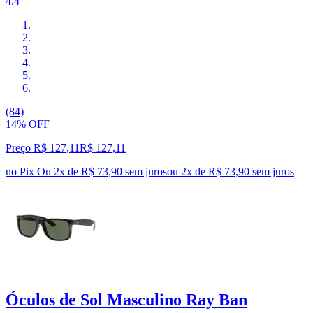
4.4
(84)
14% OFF
Preço R$ 127,11
R$
127
,
11
no Pix
Ou 2x de R$ 73,90 sem juros
ou
2
x de
R$ 73,90
sem juros
Óculos de Sol Masculino Ray Ban