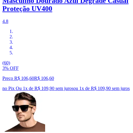
Masculino Dourado Azul Degrade Casual
Proteção UV400
4.8
(60)
3% OFF
Preço R$ 106,60
R$
106
,
60
no Pix
Ou 1x de R$ 109,90 sem juros
ou
1
x de
R$ 109,90
sem juros