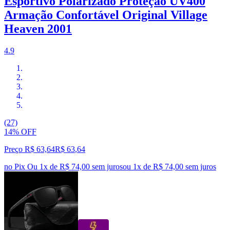
Esportivo Polarizado Proteção UV400
Armação Confortável Original Village
Heaven 2001
4.9
(27)
14% OFF
Preço R$ 63,64
R$
63
,
64
no Pix
Ou 1x de R$ 74,00 sem juros
ou
1
x de
R$ 74,00
sem juros