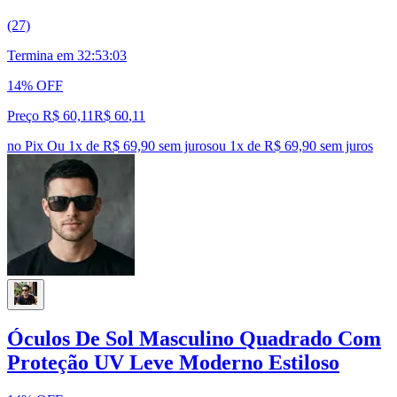
(27)
Termina em
32:53:02
14% OFF
Preço R$ 60,11
R$
60
,
11
no Pix
Ou 1x de R$ 69,90 sem juros
ou
1
x de
R$ 69,90
sem juros
Óculos De Sol Masculino Quadrado Com
Proteção UV Leve Moderno Estiloso