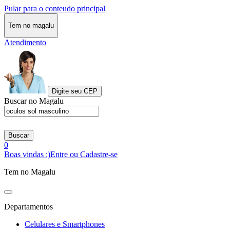
Pular para o conteudo principal
Tem no magalu
Atendimento
Digite seu CEP
Buscar no Magalu
Buscar
0
Boas vindas :)
Entre ou Cadastre-se
Tem no Magalu
Departamentos
Celulares e Smartphones