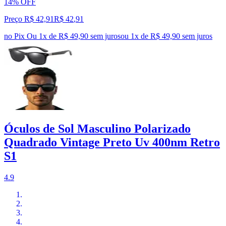
14% OFF
Preço R$ 42,91
R$
42
,
91
no Pix
Ou 1x de R$ 49,90 sem juros
ou
1
x de
R$ 49,90
sem juros
Óculos de Sol Masculino Polarizado
Quadrado Vintage Preto Uv 400nm Retro
S1
4.9