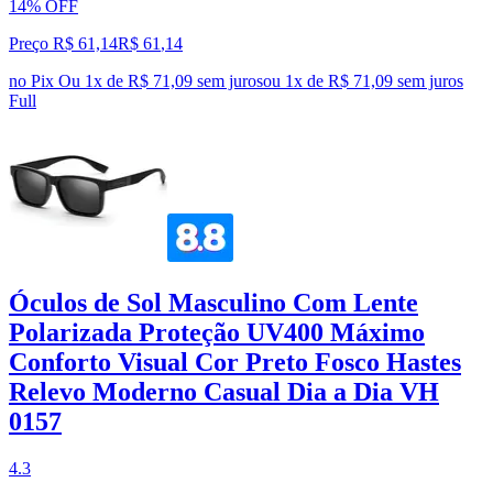
14% OFF
Preço R$ 61,14
R$
61
,
14
no Pix
Ou 1x de R$ 71,09 sem juros
ou
1
x de
R$ 71,09
sem juros
Full
Óculos de Sol Masculino Com Lente
Polarizada Proteção UV400 Máximo
Conforto Visual Cor Preto Fosco Hastes
Relevo Moderno Casual Dia a Dia VH
0157
4.3