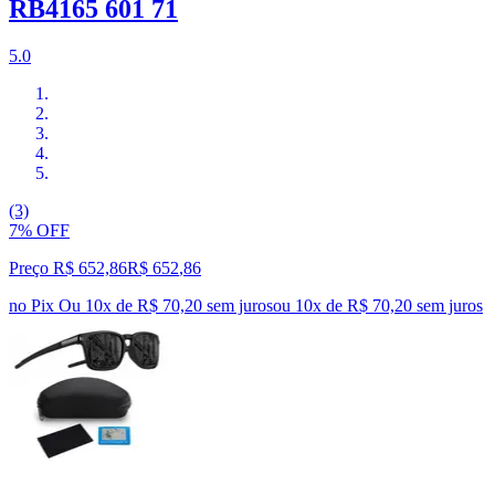
RB4165 601 71
5.0
(3)
7% OFF
Preço R$ 652,86
R$
652
,
86
no Pix
Ou 10x de R$ 70,20 sem juros
ou
10
x de
R$ 70,20
sem juros