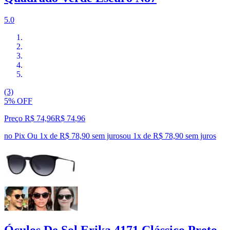
5.0
(3)
5% OFF
Preço R$ 74,96
R$
74
,
96
no Pix
Ou 1x de R$ 78,90 sem juros
ou
1
x de
R$ 78,90
sem juros