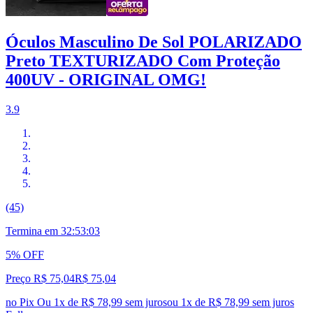
Óculos Masculino De Sol POLARIZADO
Preto TEXTURIZADO Com Proteção
400UV - ORIGINAL OMG!
3.9
(45)
Termina em
32:53:02
5% OFF
Preço R$ 75,04
R$
75
,
04
no Pix
Ou 1x de R$ 78,99 sem juros
ou
1
x de
R$ 78,99
sem juros