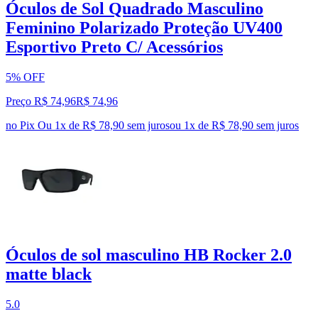
Óculos de Sol Quadrado Masculino
Feminino Polarizado Proteção UV400
Esportivo Preto C/ Acessórios
5% OFF
Preço R$ 74,96
R$
74
,
96
no Pix
Ou 1x de R$ 78,90 sem juros
ou
1
x de
R$ 78,90
sem juros
Óculos de sol masculino HB Rocker 2.0
matte black
5.0