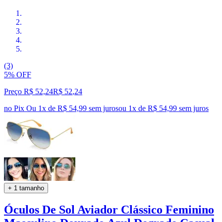
(3)
5% OFF
Preço R$ 52,24
R$
52
,
24
no Pix
Ou 1x de R$ 54,99 sem juros
ou
1
x de
R$ 54,99
sem juros
+ 1 tamanho
Óculos De Sol Aviador Clássico Feminino