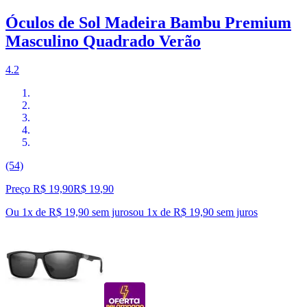
Óculos de Sol Madeira Bambu Premium
Masculino Quadrado Verão
4.2
(54)
Preço R$ 19,90
R$
19
,
90
Ou 1x de R$ 19,90 sem juros
ou
1
x de
R$ 19,90
sem juros