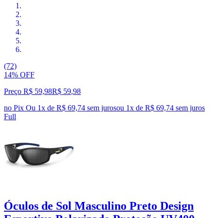
(72)
14% OFF
Preço R$ 59,98
R$
59
,
98
no Pix
Ou 1x de R$ 69,74 sem juros
ou
1
x de
R$ 69,74
sem juros
Full
Óculos de Sol Masculino Preto Design