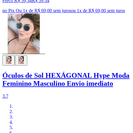
Preço R$ 59,34
R$
59
,
34
no Pix
Ou 1x de R$ 69,00 sem juros
ou
1
x de
R$ 69,00
sem juros
Óculos de Sol HEXÁGONAL Hype Moda
Feminino Masculino Envio imediato
3.7