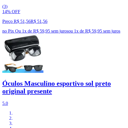
(3)
14% OFF
Preço R$ 51,56
R$
51
,
56
no Pix
Ou 1x de R$ 59,95 sem juros
ou
1
x de
R$ 59,95
sem juros
Óculos Masculino esportivo sol preto
original presente
5.0