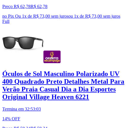
Preço R$ 62,78
R$
62
,
78
no Pix
Ou 1x de R$ 73,00 sem juros
ou
1
x de
R$ 73,00
sem juros
Full
Óculos de Sol Masculino Polarizado UV
400 Quadrado Preto Detalhes Metal Para
Verão Praia Casual Dia a Dia Esportes
Original Village Heaven 6221
Termina em
32:53:02
14% OFF