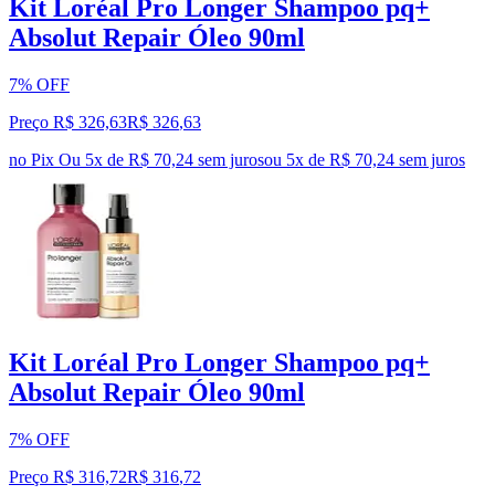
Kit Loréal Pro Longer Shampoo pq+
Absolut Repair Óleo 90ml
7% OFF
Preço R$ 326,63
R$
326
,
63
no Pix
Ou 5x de R$ 70,24 sem juros
ou
5
x de
R$ 70,24
sem juros
Kit Loréal Pro Longer Shampoo pq+
Absolut Repair Óleo 90ml
7% OFF
Preço R$ 316,72
R$
316
,
72