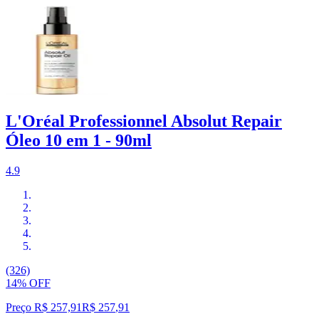
L'Oréal Professionnel Absolut Repair
Óleo 10 em 1 - 90ml
4.9
(326)
14% OFF
Preço R$ 257,91
R$
257
,
91