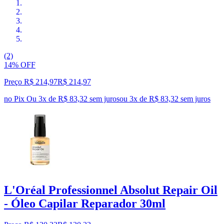
(2)
14% OFF
Preço R$ 214,97
R$
214
,
97
no Pix
Ou 3x de R$ 83,32 sem juros
ou
3
x de
R$ 83,32
sem juros
L'Oréal Professionnel Absolut Repair Oil
- Óleo Capilar Reparador 30ml