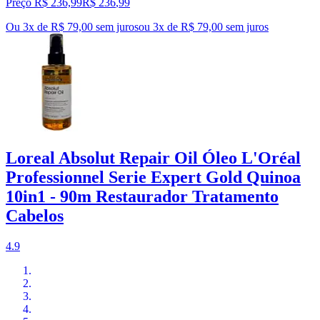
Preço R$ 236,99
R$
236
,
99
Ou 3x de R$ 79,00 sem juros
ou
3
x de
R$ 79,00
sem juros
Loreal Absolut Repair Oil Óleo L'Oréal
Professionnel Serie Expert Gold Quinoa
10in1 - 90m Restaurador Tratamento
Cabelos
4.9