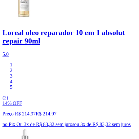
Loreal oleo reparador 10 em 1 absolut
repair 90ml
5.0
(2)
14% OFF
Preço R$ 214,97
R$
214
,
97
no Pix
Ou 3x de R$ 83,32 sem juros
ou
3
x de
R$ 83,32
sem juros