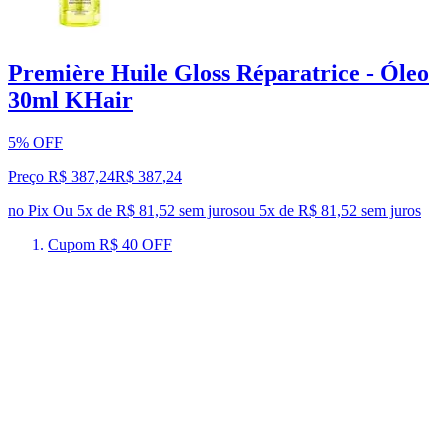
Première Huile Gloss Réparatrice - Óleo
30ml KHair
5% OFF
Preço R$ 387,24
R$
387
,
24
no Pix
Ou 5x de R$ 81,52 sem juros
ou
5
x de
R$ 81,52
sem juros
Cupom R$ 40 OFF