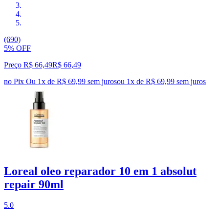
(690)
5% OFF
Preço R$ 66,49
R$
66
,
49
no Pix
Ou 1x de R$ 69,99 sem juros
ou
1
x de
R$ 69,99
sem juros
Loreal oleo reparador 10 em 1 absolut
repair 90ml
5.0