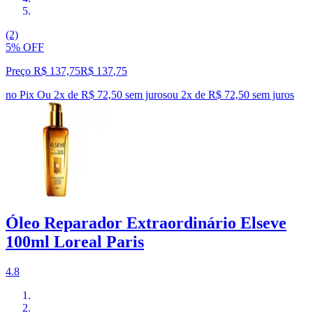
(2)
5% OFF
Preço R$ 137,75
R$
137
,
75
no Pix
Ou 2x de R$ 72,50 sem juros
ou
2
x de
R$ 72,50
sem juros
Óleo Reparador Extraordinário Elseve
100ml Loreal Paris
4.8