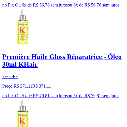
no Pix
Ou 6x de R$ 56,76 sem juros
ou
6
x de
R$ 56,76
sem juros
Première Huile Gloss Réparatrice - Óleo
30ml KHair
7% OFF
Preço R$ 371,11
R$
371
,
11
no Pix
Ou 5x de R$ 79,81 sem juros
ou
5
x de
R$ 79,81
sem juros