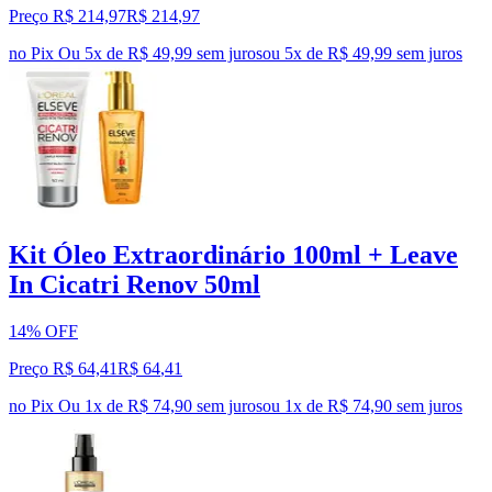
Preço R$ 214,97
R$
214
,
97
no Pix
Ou 5x de R$ 49,99 sem juros
ou
5
x de
R$ 49,99
sem juros
Kit Óleo Extraordinário 100ml + Leave
In Cicatri Renov 50ml
14% OFF
Preço R$ 64,41
R$
64
,
41
no Pix
Ou 1x de R$ 74,90 sem juros
ou
1
x de
R$ 74,90
sem juros