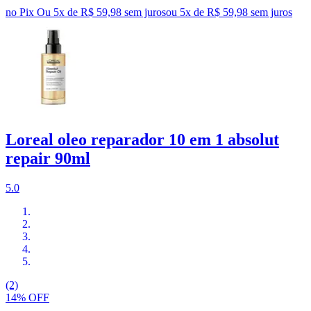
no Pix
Ou 5x de R$ 59,98 sem juros
ou
5
x de
R$ 59,98
sem juros
Loreal oleo reparador 10 em 1 absolut
repair 90ml
5.0
(2)
14% OFF