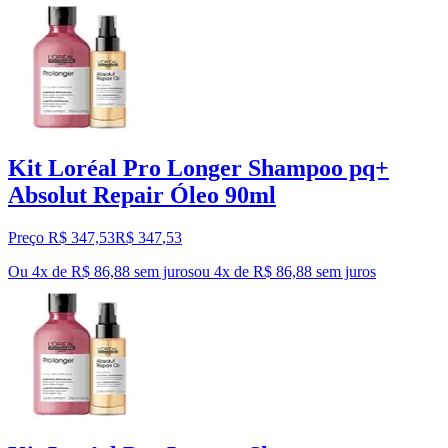
Kit Loréal Pro Longer Shampoo pq+
Absolut Repair Óleo 90ml
Preço R$ 347,53
R$
347
,
53
Ou 4x de R$ 86,88 sem juros
ou
4
x de
R$ 86,88
sem juros