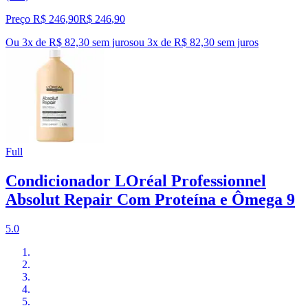
Preço R$ 246,90
R$
246
,
90
Ou 3x de R$ 82,30 sem juros
ou
3
x de
R$ 82,30
sem juros
Full
Condicionador LOréal Professionnel
Absolut Repair Com Proteína e Ômega 9
5.0