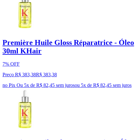
Première Huile Gloss Réparatrice - Óleo
30ml KHair
7% OFF
Preço R$ 383,38
R$
383
,
38
no Pix
Ou 5x de R$ 82,45 sem juros
ou
5
x de
R$ 82,45
sem juros