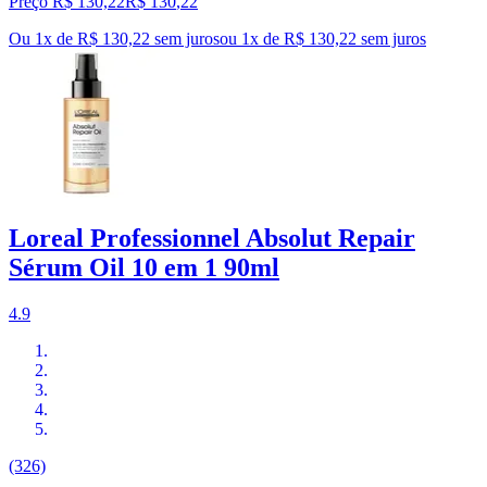
Preço R$ 130,22
R$
130
,
22
Ou 1x de R$ 130,22 sem juros
ou
1
x de
R$ 130,22
sem juros
Loreal Professionnel Absolut Repair
Sérum Oil 10 em 1 90ml
4.9
(326)