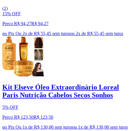
(2)
15% OFF
Preço R$ 94,27
R$
94
,
27
no Pix
Ou 2x de R$ 55,45 sem juros
ou
2
x de
R$ 55,45
sem juros
Kit Elseve Óleo Extraordinário Loreal
Paris Nutrição Cabelos Secos Sonhos
5% OFF
Preço R$ 123,50
R$
123
,
50
no Pix
Ou 1x de R$ 130,00 sem juros
ou
1
x de
R$ 130,00
sem juros