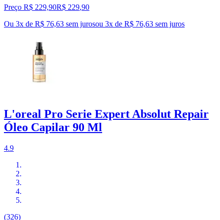
Preço R$ 229,90
R$
229
,
90
Ou 3x de R$ 76,63 sem juros
ou
3
x de
R$ 76,63
sem juros
L'oreal Pro Serie Expert Absolut Repair
Óleo Capilar 90 Ml
4.9
(326)