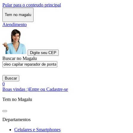
Pular para o conteudo principal
Tem no magalu
Atendimento
Digite seu CEP
Buscar no Magalu
Buscar
0
Boas vindas :)
Entre ou Cadastre-se
Tem no Magalu
Departamentos
Celulares e Smartphones