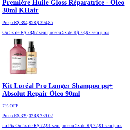
Première Huile Gloss Réparatrice - Óleo
30ml KHair
Preço R$ 394,85
R$
394
,
85
Ou 5x de R$ 78,97 sem juros
ou
5
x de
R$ 78,97
sem juros
Kit Loréal Pro Longer Shampoo pq+
Absolut Repair Óleo 90ml
7% OFF
Preço R$ 339,02
R$
339
,
02
no Pix
Ou 5x de R$ 72,91 sem juros
ou
5
x de
R$ 72,91
sem juros