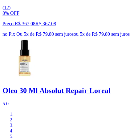
(12)
8% OFF
Preço R$ 367,08
R$
367
,
08
no Pix
Ou 5x de R$ 79,80 sem juros
ou
5
x de
R$ 79,80
sem juros
Oleo 30 Ml Absolut Repair Loreal
5.0