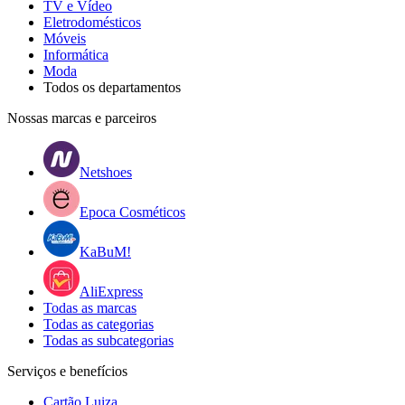
TV e Vídeo
Eletrodomésticos
Móveis
Informática
Moda
Todos os departamentos
Nossas marcas e parceiros
Netshoes
Epoca Cosméticos
KaBuM!
AliExpress
Todas as marcas
Todas as categorias
Todas as subcategorias
Serviços e benefícios
Cartão Luiza