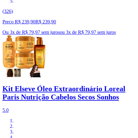
(326)
Preço R$ 239,90
R$
239
,
90
Ou 3x de R$ 79,97 sem juros
ou
3
x de
R$ 79,97
sem juros
Kit Elseve Óleo Extraordinário Loreal
Paris Nutrição Cabelos Secos Sonhos
5.0