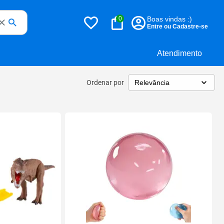
0
Boas vindas :)
Entre ou Cadastre-se
Atendimento
Ordenar por