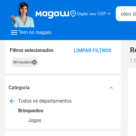
Buscar n
Digite seu CEP
Buscar
Tem no magalu
R
Filtros selecionados
LIMPAR FILTROS
1.
Brinquedos
Categoria
Todos os departamentos
Brinquedos
Jogos