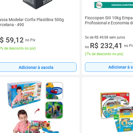
Fioccopan SIII 10kg Emp
ssa Modelar Corfix Plastilina 500g
Profissional e Economia d
rcelana - 490
5x de R$ 49,98 sem juros
$ 59,12
no Pix
5 vez de R$ 49,98 sem juros
R$ 232,41
no Pi
ou
% de desconto no pix
)
(
7% de desconto no pix
)
Adicionar à 
Adicionar à sacola