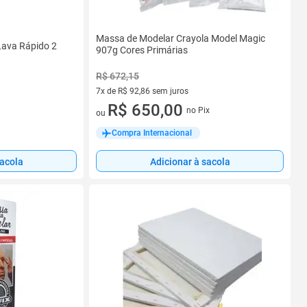
Massa de Modelar Crayola Model Magic
Lava Rápido 2
907g Cores Primárias
R$ 672,15
7x de R$ 92,86 sem juros
7 vez de R$ 92,86 sem juros
R$ 650,00
no Pix
ou
Compra Internacional
sacola
Adicionar à sacola