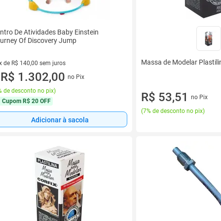
ntro De Atividades Baby Einstein
urney Of Discovery Jump
Massa de Modelar Plastili
x de R$ 140,00 sem juros
vez de R$ 140,00 sem juros
R$ 1.302,00
no Pix
u
 de desconto no pix
)
R$ 53,51
no Pix
Cupom
R$ 20 OFF
(
7% de desconto no pix
)
Adicionar à sacola