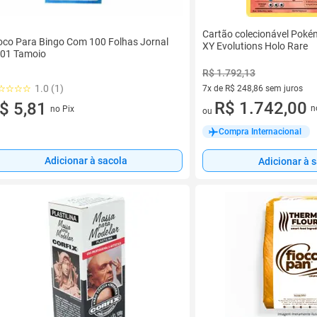
Cartão colecionável Poké
oco Para Bingo Com 100 Folhas Jornal
XY Evolutions Holo Rare
01 Tamoio
R$ 1.792,13
1.0 (1)
7x de R$ 248,86 sem juros
7 vez de R$ 248,86 sem juros
R$ 1.742,00
$ 5,81
n
no Pix
ou
Compra Internacional
Adicionar à sacola
Adicionar à 