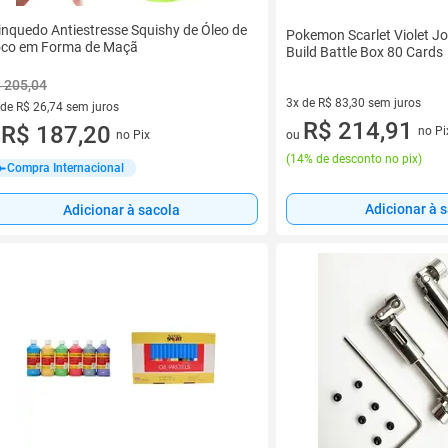
inquedo Antiestresse Squishy de Óleo de
Pokemon Scarlet Violet J
co em Forma de Maçã
Build Battle Box 80 Cards
 205,04
3x de R$ 83,30 sem juros
 de R$ 26,74 sem juros
3 vez de R$ 83,30 sem juros
R$ 214,91
ez de R$ 26,74 sem juros
R$ 187,20
no Pi
ou
no Pix
u
(
14% de desconto no pix
)
Compra Internacional
Adicionar à 
Adicionar à sacola