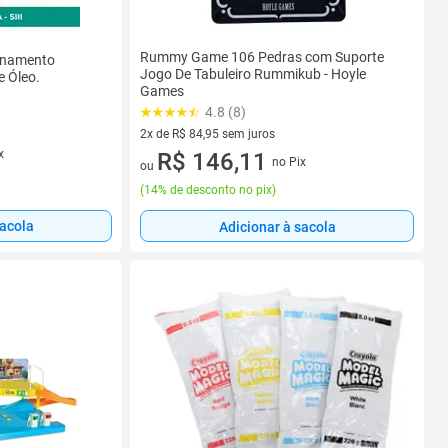
Rummy Game 106 Pedras com Suporte
anamento
Jogo De Tabuleiro Rummikub - Hoyle
e Óleo.
Games
4.8 (8)
2x de R$ 84,95 sem juros
x
2 vez de R$ 84,95 sem juros
R$ 146,11
no Pix
ou
(
14% de desconto no pix
)
sacola
Adicionar à sacola