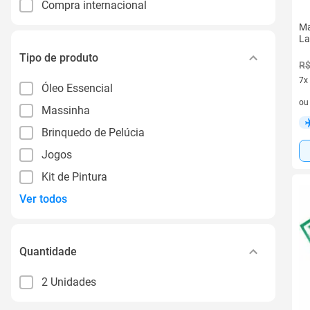
Compra internacional
Ma
La
Tipo de produto
R$
7x
Óleo Essencial
7 v
o
Massinha
Brinquedo de Pelúcia
Jogos
Kit de Pintura
Ver todos
Quantidade
2 Unidades