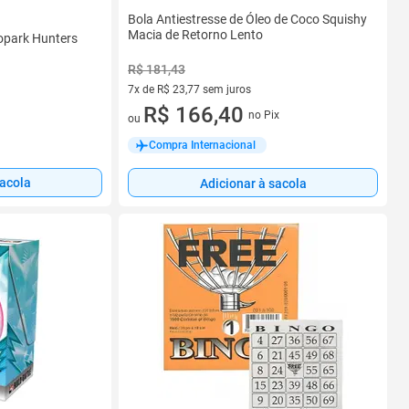
Bola Antiestresse de Óleo de Coco Squishy
Macia de Retorno Lento
opark Hunters
R$ 181,43
7x de R$ 23,77 sem juros
7 vez de R$ 23,77 sem juros
R$ 166,40
no Pix
ou
Compra Internacional
sacola
Adicionar à sacola