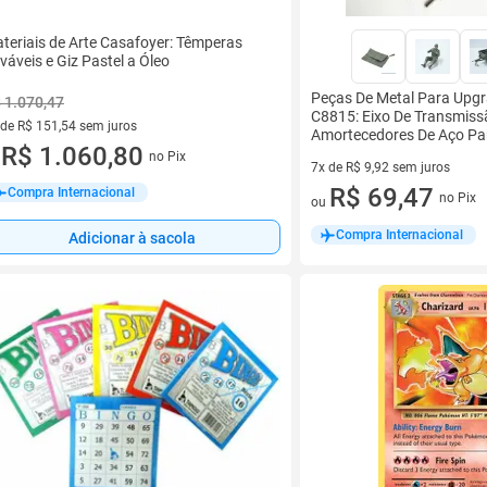
teriais de Arte Casafoyer: Têmperas
váveis e Giz Pastel a Óleo
Peças De Metal Para Upgr
 1.070,47
C8815: Eixo De Transmiss
 de R$ 151,54 sem juros
Amortecedores De Aço Pa
ez de R$ 151,54 sem juros
R$ 1.060,80
no Pix
u
7x de R$ 9,92 sem juros
7 vez de R$ 9,92 sem juros
R$ 69,47
Compra Internacional
no Pix
ou
Compra Internacional
Adicionar à sacola