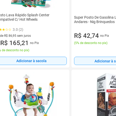
sto Lava Rápido Splash Center
Super Posto De Gasolina 
mpatível C/ Hot Wheels
Andares - Nig Brinquedos
3.0 (2)
R$ 42,74
 de R$ 86,95 sem juros
no Pix
ez de R$ 86,95 sem juros
R$ 165,21
no Pix
(
5% de desconto no pix
)
u
 de desconto no pix
)
Adicionar à sacola
Adicionar à 