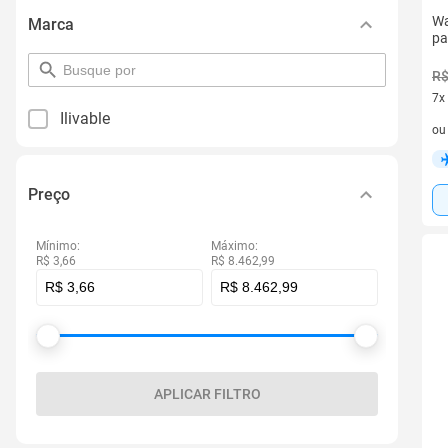
Wa
Marca
pa
pesquisar
R$
por
7x
filtro
Ilivable
7 v
o
Preço
Mínimo:
Máximo:
R$ 3,66
R$ 8.462,99
APLICAR FILTRO