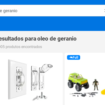
o Magalu
esultados para
oleo de geranio
005 produtos encontrados
Full