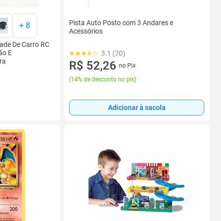
Pista Auto Posto com 3 Andares e
+
8
Acessórios
ade De Carro RC
ão E
3.1 (70)
ra
R$ 52,26
no Pix
(
14% de desconto no pix
)
Adicionar à sacola