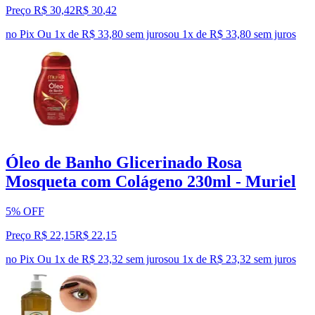
Preço R$ 30,42
R$
30
,
42
no Pix
Ou 1x de R$ 33,80 sem juros
ou
1
x de
R$ 33,80
sem juros
Óleo de Banho Glicerinado Rosa
Mosqueta com Colágeno 230ml - Muriel
5% OFF
Preço R$ 22,15
R$
22
,
15
no Pix
Ou 1x de R$ 23,32 sem juros
ou
1
x de
R$ 23,32
sem juros