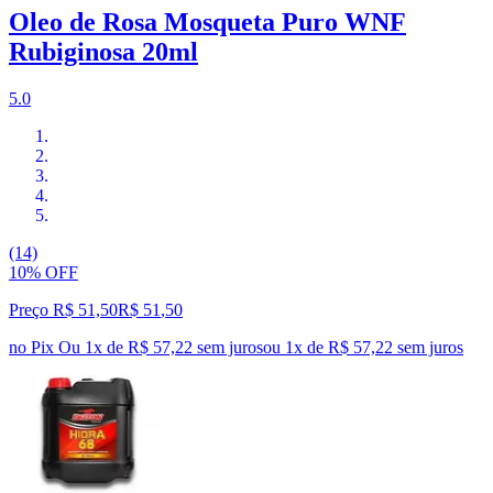
Oleo de Rosa Mosqueta Puro WNF
Rubiginosa 20ml
5.0
(14)
10% OFF
Preço R$ 51,50
R$
51
,
50
no Pix
Ou 1x de R$ 57,22 sem juros
ou
1
x de
R$ 57,22
sem juros