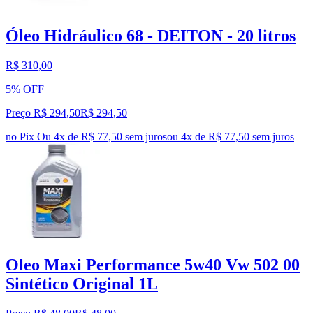
Óleo Hidráulico 68 - DEITON - 20 litros
R$ 310,00
5% OFF
Preço R$ 294,50
R$
294
,
50
no Pix
Ou 4x de R$ 77,50 sem juros
ou
4
x de
R$ 77,50
sem juros
Oleo Maxi Performance 5w40 Vw 502 00
Sintético Original 1L