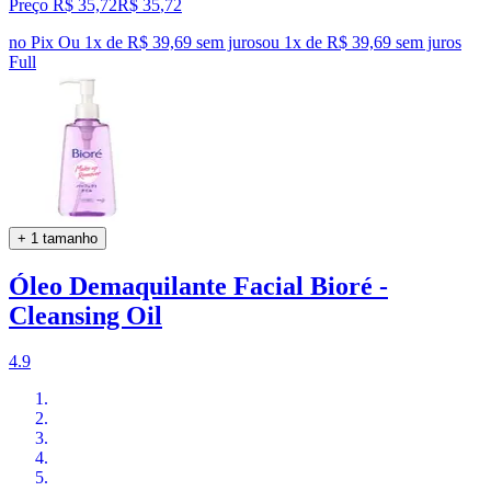
Preço R$ 35,72
R$
35
,
72
no Pix
Ou 1x de R$ 39,69 sem juros
ou
1
x de
R$ 39,69
sem juros
Full
+ 1 tamanho
Óleo Demaquilante Facial Bioré -
Cleansing Oil
4.9