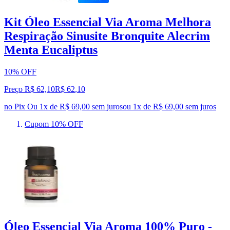
Kit Óleo Essencial Via Aroma Melhora
Respiração Sinusite Bronquite Alecrim
Menta Eucaliptus
10% OFF
Preço R$ 62,10
R$
62
,
10
no Pix
Ou 1x de R$ 69,00 sem juros
ou
1
x de
R$ 69,00
sem juros
Cupom 10% OFF
Óleo Essencial Via Aroma 100% Puro -