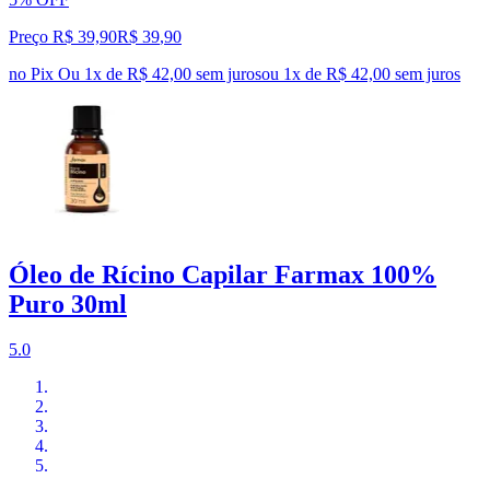
Preço R$ 39,90
R$
39
,
90
no Pix
Ou 1x de R$ 42,00 sem juros
ou
1
x de
R$ 42,00
sem juros
Óleo de Rícino Capilar Farmax 100%
Puro 30ml
5.0