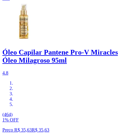
Óleo Capilar Pantene Pro-V Miracles
Óleo Milagroso 95ml
4.8
(464)
1% OFF
Preço R$ 35,63
R$
35
,
63