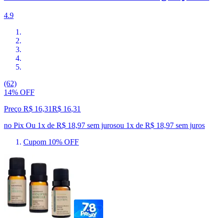
4.9
(62)
14% OFF
Preço R$ 16,31
R$
16
,
31
no Pix
Ou 1x de R$ 18,97 sem juros
ou
1
x de
R$ 18,97
sem juros
Cupom 10% OFF