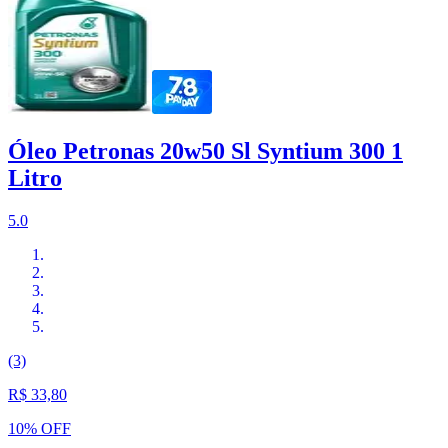
Óleo Petronas 20w50 Sl Syntium 300 1
Litro
5.0
(3)
R$ 33,80
10% OFF