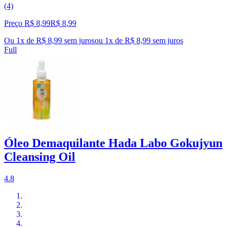
(4)
Preço R$ 8,99
R$
8
,
99
Ou 1x de R$ 8,99 sem juros
ou
1
x de
R$ 8,99
sem juros
Full
Óleo Demaquilante Hada Labo Gokujyun
Cleansing Oil
4.8