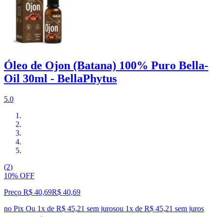
Óleo de Ojon (Batana) 100% Puro Bella-
Oil 30ml - BellaPhytus
5.0
(2)
10% OFF
Preço R$ 40,69
R$
40
,
69
no Pix
Ou 1x de R$ 45,21 sem juros
ou
1
x de
R$ 45,21
sem juros