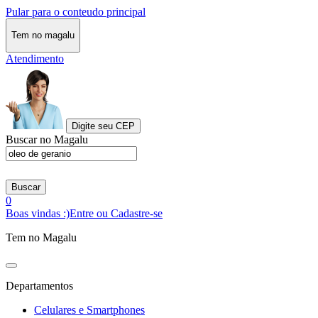
Pular para o conteudo principal
Tem no magalu
Atendimento
Digite seu CEP
Buscar no Magalu
Buscar
0
Boas vindas :)
Entre ou Cadastre-se
Tem no Magalu
Departamentos
Celulares e Smartphones