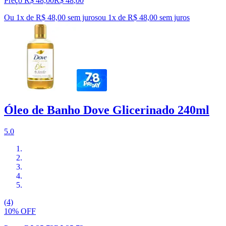
Preço R$ 48,00
R$
48
,
00
Ou 1x de R$ 48,00 sem juros
ou
1
x de
R$ 48,00
sem juros
Óleo de Banho Dove Glicerinado 240ml
5.0
(4)
10% OFF