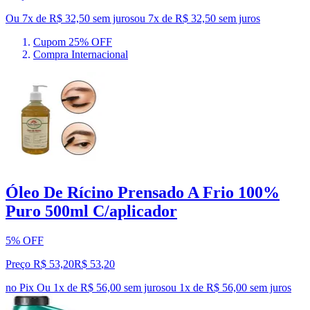
Ou 7x de R$ 32,50 sem juros
ou
7
x de
R$ 32,50
sem juros
Cupom 25% OFF
Compra Internacional
Óleo De Rícino Prensado A Frio 100%
Puro 500ml C/aplicador
5% OFF
Preço R$ 53,20
R$
53
,
20
no Pix
Ou 1x de R$ 56,00 sem juros
ou
1
x de
R$ 56,00
sem juros