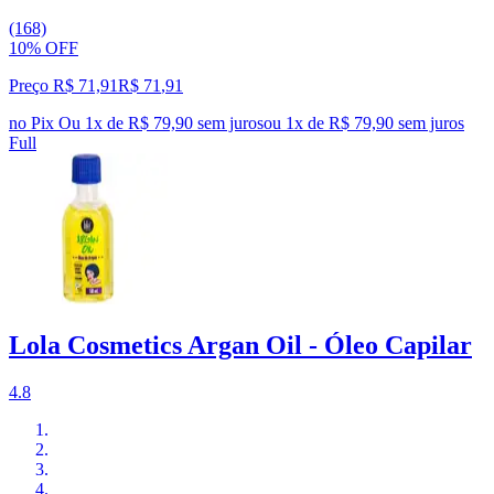
(168)
10% OFF
Preço R$ 71,91
R$
71
,
91
no Pix
Ou 1x de R$ 79,90 sem juros
ou
1
x de
R$ 79,90
sem juros
Full
Lola Cosmetics Argan Oil - Óleo Capilar
4.8