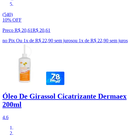
(540)
10% OFF
Preço R$ 20,61
R$
20
,
61
no Pix
Ou 1x de R$ 22,90 sem juros
ou
1
x de
R$ 22,90
sem juros
Óleo De Girassol Cicatrizante Dermaex
200ml
4.6