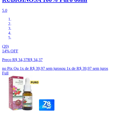
5.0
(20)
14% OFF
Preço R$ 34,37
R$
34
,
37
no Pix
Ou 1x de R$ 39,97 sem juros
ou
1
x de
R$ 39,97
sem juros
Full