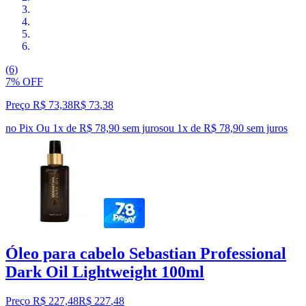
(6)
7% OFF
Preço R$ 73,38
R$
73
,
38
no Pix
Ou 1x de R$ 78,90 sem juros
ou
1
x de
R$ 78,90
sem juros
Óleo para cabelo Sebastian Professional
Dark Oil Lightweight 100ml
Preço R$ 227,48
R$
227
,
48