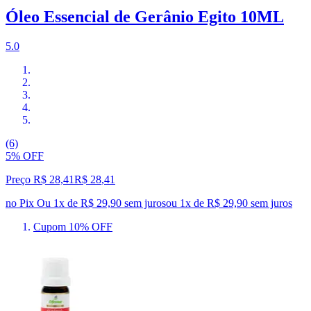
Óleo Essencial de Gerânio Egito 10ML
5.0
(6)
5% OFF
Preço R$ 28,41
R$
28
,
41
no Pix
Ou 1x de R$ 29,90 sem juros
ou
1
x de
R$ 29,90
sem juros
Cupom 10% OFF