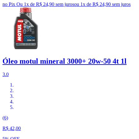
no Pix
Ou 1x de R$ 24,90 sem juros
ou
1
x de
R$ 24,90
sem juros
Óleo motul mineral 3000+ 20w-50 4t 1l
3.0
(6)
R$ 42,00
5% OFF