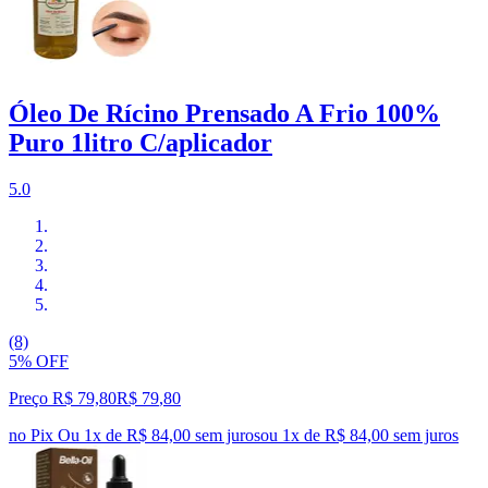
Óleo De Rícino Prensado A Frio 100%
Puro 1litro C/aplicador
5.0
(8)
5% OFF
Preço R$ 79,80
R$
79
,
80
no Pix
Ou 1x de R$ 84,00 sem juros
ou
1
x de
R$ 84,00
sem juros