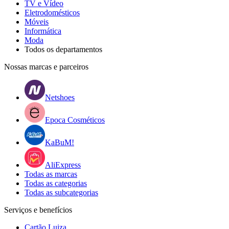
TV e Vídeo
Eletrodomésticos
Móveis
Informática
Moda
Todos os departamentos
Nossas marcas e parceiros
Netshoes
Epoca Cosméticos
KaBuM!
AliExpress
Todas as marcas
Todas as categorias
Todas as subcategorias
Serviços e benefícios
Cartão Luiza