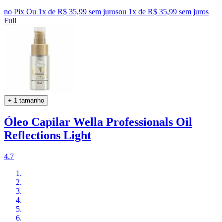
no Pix
Ou 1x de R$ 35,99 sem juros
ou
1
x de
R$ 35,99
sem juros
Full
+ 1 tamanho
Óleo Capilar Wella Professionals Oil
Reflections Light
4.7