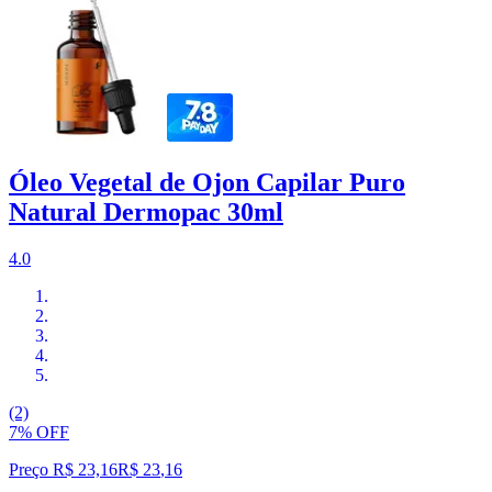
Óleo Vegetal de Ojon Capilar Puro
Natural Dermopac 30ml
4.0
(2)
7% OFF
Preço R$ 23,16
R$
23
,
16