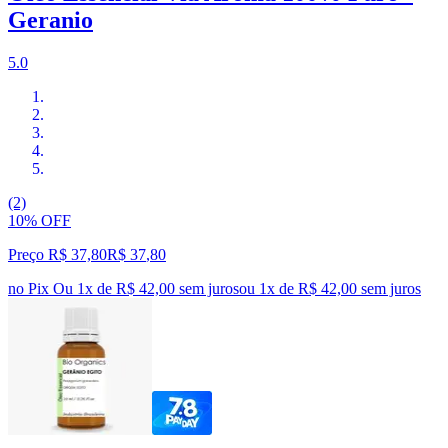
Geranio
5.0
(2)
10% OFF
Preço R$ 37,80
R$
37
,
80
no Pix
Ou 1x de R$ 42,00 sem juros
ou
1
x de
R$ 42,00
sem juros