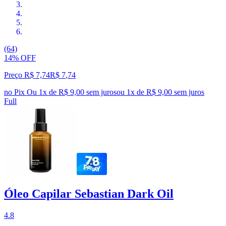
(64)
14% OFF
Preço R$ 7,74
R$
7
,
74
no Pix
Ou 1x de R$ 9,00 sem juros
ou
1
x de
R$ 9,00
sem juros
Full
Óleo Capilar Sebastian Dark Oil
4.8