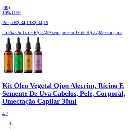
(49)
10% OFF
Preço R$ 34,19
R$
34
,
19
no Pix
Ou 1x de R$ 37,99 sem juros
ou
1
x de
R$ 37,99
sem juros
Kit Óleo Vegetal Ojon Alecrim, Rícino E
Semente De Uva Cabelos, Pele, Corporal,
Umectação Capilar 30ml
4.7