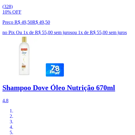
(328)
10% OFF
Preço R$ 49,50
R$
49
,
50
no Pix
Ou 1x de R$ 55,00 sem juros
ou
1
x de
R$ 55,00
sem juros
Shampoo Dove Óleo Nutrição 670ml
4.8