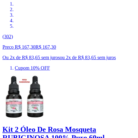
(302)
Preço R$ 167,30
R$
167
,
30
Ou 2x de R$ 83,65 sem juros
ou
2
x de
R$ 83,65
sem juros
Cupom 10% OFF
Kit 2 Óleo De Rosa Mosqueta
RUBIGINOSA 100% Puro 60ml