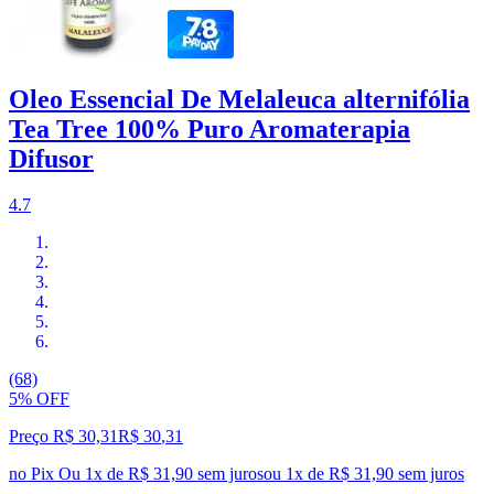
Oleo Essencial De Melaleuca alternifólia
Tea Tree 100% Puro Aromaterapia
Difusor
4.7
(68)
5% OFF
Preço R$ 30,31
R$
30
,
31
no Pix
Ou 1x de R$ 31,90 sem juros
ou
1
x de
R$ 31,90
sem juros