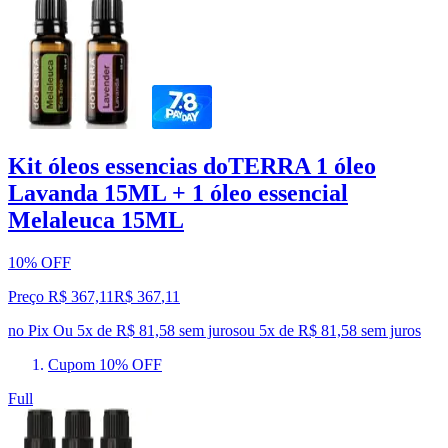
Kit óleos essencias doTERRA 1 óleo
Lavanda 15ML + 1 óleo essencial
Melaleuca 15ML
10% OFF
Preço R$ 367,11
R$
367
,
11
no Pix
Ou 5x de R$ 81,58 sem juros
ou
5
x de
R$ 81,58
sem juros
Cupom 10% OFF
Full