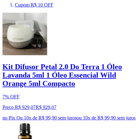
Cupom R$ 10 OFF
Kit Difusor Petal 2.0 Do Terra 1 Óleo
Lavanda 5ml 1 Óleo Essencial Wild
Orange 5ml Compacto
7% OFF
Preço R$ 929,07
R$
929
,
07
no Pix
Ou 10x de R$ 99,90 sem juros
ou
10
x de
R$ 99,90
sem juros