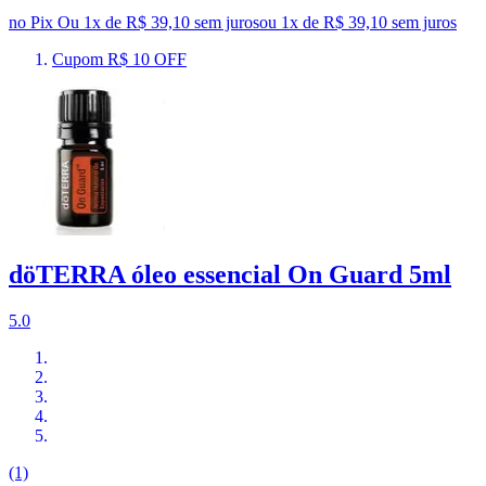
no Pix
Ou 1x de R$ 39,10 sem juros
ou
1
x de
R$ 39,10
sem juros
Cupom R$ 10 OFF
döTERRA óleo essencial On Guard 5ml
5.0
(1)