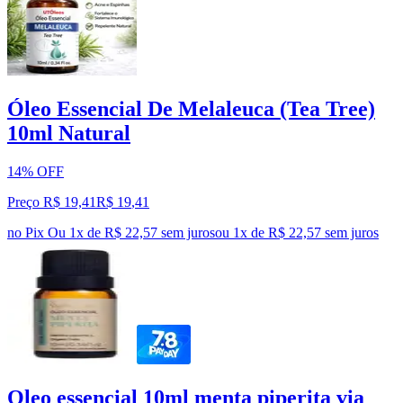
Óleo Essencial De Melaleuca (Tea Tree)
10ml Natural
14% OFF
Preço R$ 19,41
R$
19
,
41
no Pix
Ou 1x de R$ 22,57 sem juros
ou
1
x de
R$ 22,57
sem juros
Oleo essencial 10ml menta piperita via