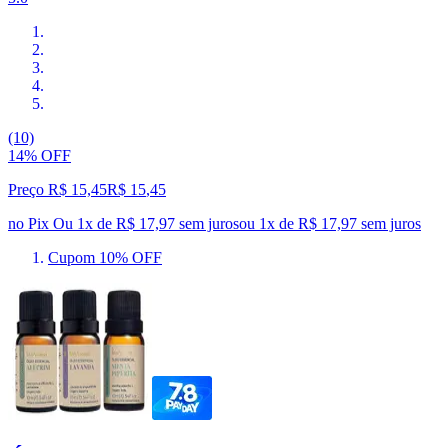
(10)
14% OFF
Preço R$ 15,45
R$
15
,
45
no Pix
Ou 1x de R$ 17,97 sem juros
ou
1
x de
R$ 17,97
sem juros
Cupom 10% OFF