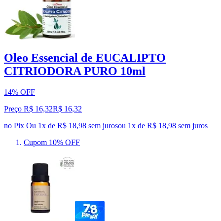
Oleo Essencial de EUCALIPTO
CITRIODORA PURO 10ml
14% OFF
Preço R$ 16,32
R$
16
,
32
no Pix
Ou 1x de R$ 18,98 sem juros
ou
1
x de
R$ 18,98
sem juros
Cupom 10% OFF