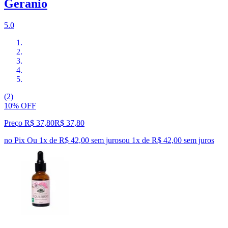
Geranio
5.0
(2)
10% OFF
Preço R$ 37,80
R$
37
,
80
no Pix
Ou 1x de R$ 42,00 sem juros
ou
1
x de
R$ 42,00
sem juros