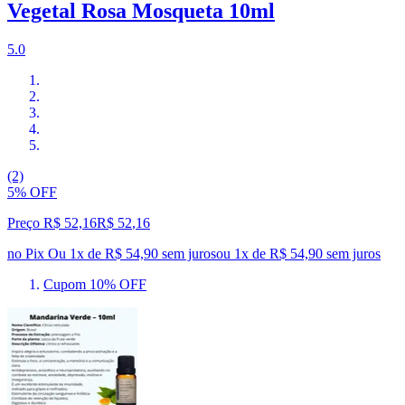
Vegetal Rosa Mosqueta 10ml
5.0
(2)
5% OFF
Preço R$ 52,16
R$
52
,
16
no Pix
Ou 1x de R$ 54,90 sem juros
ou
1
x de
R$ 54,90
sem juros
Cupom 10% OFF