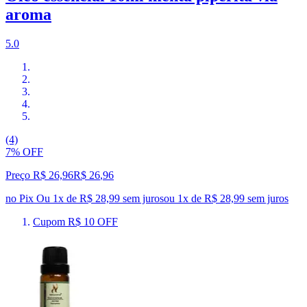
aroma
5.0
(4)
7% OFF
Preço R$ 26,96
R$
26
,
96
no Pix
Ou 1x de R$ 28,99 sem juros
ou
1
x de
R$ 28,99
sem juros
Cupom R$ 10 OFF