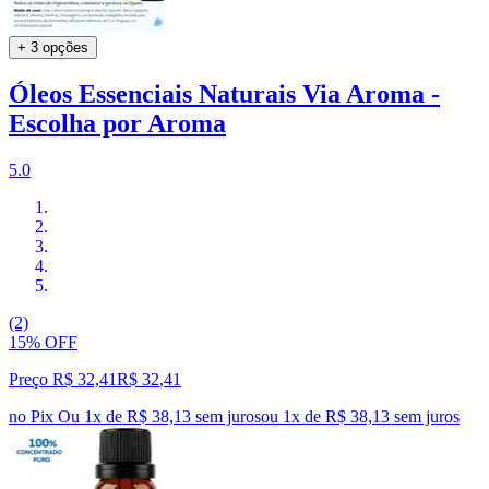
+ 3 opções
Óleos Essenciais Naturais Via Aroma -
Escolha por Aroma
5.0
(2)
15% OFF
Preço R$ 32,41
R$
32
,
41
no Pix
Ou 1x de R$ 38,13 sem juros
ou
1
x de
R$ 38,13
sem juros