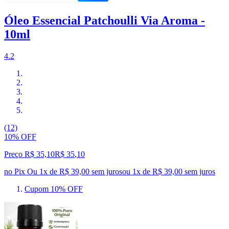
Óleo Essencial Patchoulli Via Aroma -
10ml
4.2
(12)
10% OFF
Preço R$ 35,10
R$
35
,
10
no Pix
Ou 1x de R$ 39,00 sem juros
ou
1
x de
R$ 39,00
sem juros
Cupom 10% OFF