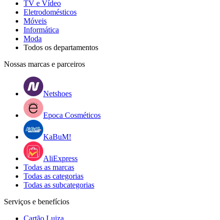
TV e Vídeo
Eletrodomésticos
Móveis
Informática
Moda
Todos os departamentos
Nossas marcas e parceiros
Netshoes
Epoca Cosméticos
KaBuM!
AliExpress
Todas as marcas
Todas as categorias
Todas as subcategorias
Serviços e benefícios
Cartão Luiza