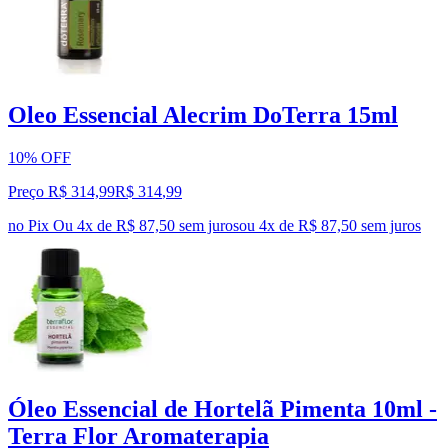
Oleo Essencial Alecrim DoTerra 15ml
10% OFF
Preço R$ 314,99
R$
314
,
99
no Pix
Ou 4x de R$ 87,50 sem juros
ou
4
x de
R$ 87,50
sem juros
Óleo Essencial de Hortelã Pimenta 10ml -
Terra Flor Aromaterapia