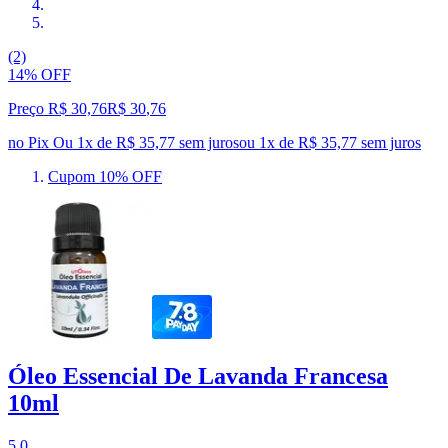
(2)
14% OFF
Preço R$ 30,76
R$
30
,
76
no Pix
Ou 1x de R$ 35,77 sem juros
ou
1
x de
R$ 35,77
sem juros
Cupom 10% OFF
Óleo Essencial De Lavanda Francesa
10ml
5.0