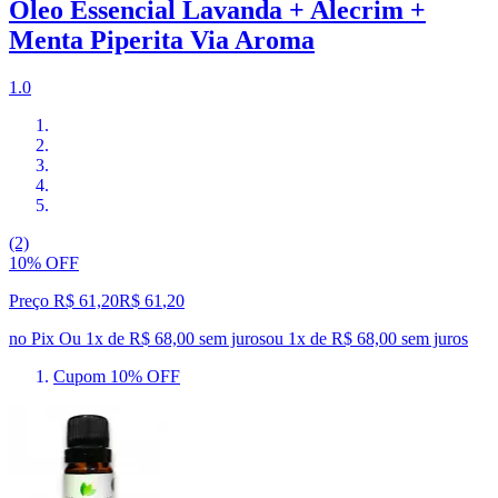
Óleo Essencial Lavanda + Alecrim +
Menta Piperita Via Aroma
1.0
(2)
10% OFF
Preço R$ 61,20
R$
61
,
20
no Pix
Ou 1x de R$ 68,00 sem juros
ou
1
x de
R$ 68,00
sem juros
Cupom 10% OFF