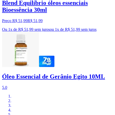
Blend Equilíbrio óleos essenciais
Bioessência 30ml
Preço R$ 51,99
R$
51
,
99
Ou 1x de R$ 51,99 sem juros
ou
1
x de
R$ 51,99
sem juros
Óleo Essencial de Gerânio Egito 10ML
5.0