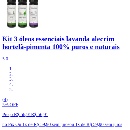
Kit 3 óleos essenciais lavanda alecrim
hortelã-pimenta 100% puros e naturais
5.0
(4)
5% OFF
Preço R$ 56,91
R$
56
,
91
no Pix
Ou 1x de R$ 59,90 sem juros
ou
1
x de
R$ 59,90
sem juros