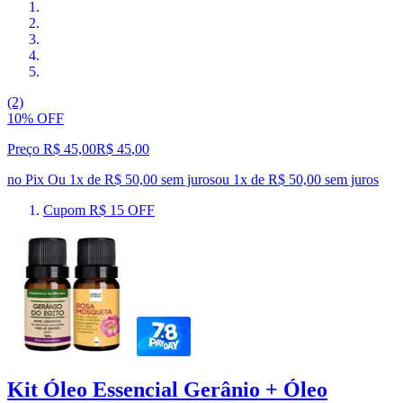
(2)
10% OFF
Preço R$ 45,00
R$
45
,
00
no Pix
Ou 1x de R$ 50,00 sem juros
ou
1
x de
R$ 50,00
sem juros
Cupom R$ 15 OFF
Kit Óleo Essencial Gerânio + Óleo