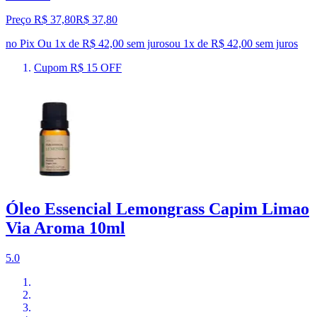
Preço R$ 37,80
R$
37
,
80
no Pix
Ou 1x de R$ 42,00 sem juros
ou
1
x de
R$ 42,00
sem juros
Cupom R$ 15 OFF
Óleo Essencial Lemongrass Capim Limao
Via Aroma 10ml
5.0