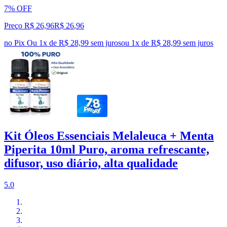
7% OFF
Preço R$ 26,96
R$
26
,
96
no Pix
Ou 1x de R$ 28,99 sem juros
ou
1
x de
R$ 28,99
sem juros
Kit Óleos Essenciais Melaleuca + Menta
Piperita 10ml Puro, aroma refrescante,
difusor, uso diário, alta qualidade
5.0