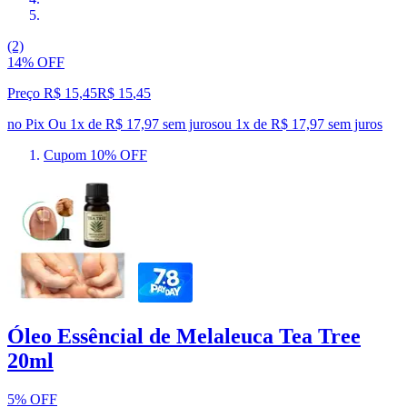
(2)
14% OFF
Preço R$ 15,45
R$
15
,
45
no Pix
Ou 1x de R$ 17,97 sem juros
ou
1
x de
R$ 17,97
sem juros
Cupom 10% OFF
Óleo Essêncial de Melaleuca Tea Tree
20ml
5% OFF