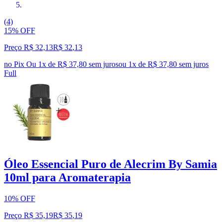
(4)
15% OFF
Preço R$ 32,13
R$
32
,
13
no Pix
Ou 1x de R$ 37,80 sem juros
ou
1
x de
R$ 37,80
sem juros
Full
Óleo Essencial Puro de Alecrim By Samia
10ml para Aromaterapia
10% OFF
Preço R$ 35,19
R$
35
,
19