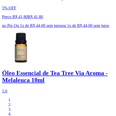
5% OFF
Preço R$ 41,80
R$
41
,
80
no Pix
Ou 1x de R$ 44,00 sem juros
ou
1
x de
R$ 44,00
sem juros
Óleo Essencial de Tea Tree Via Aroma -
Melaleuca 10ml
5.0