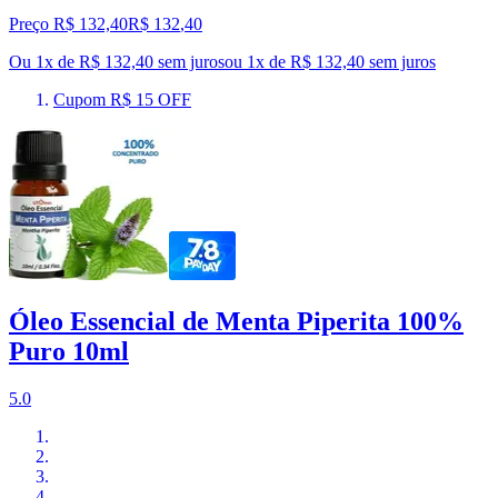
Preço R$ 132,40
R$
132
,
40
Ou 1x de R$ 132,40 sem juros
ou
1
x de
R$ 132,40
sem juros
Cupom R$ 15 OFF
Óleo Essencial de Menta Piperita 100%
Puro 10ml
5.0