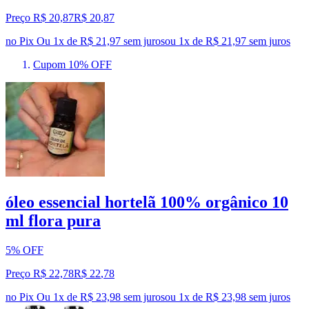
Preço R$ 20,87
R$
20
,
87
no Pix
Ou 1x de R$ 21,97 sem juros
ou
1
x de
R$ 21,97
sem juros
Cupom 10% OFF
óleo essencial hortelã 100% orgânico 10
ml flora pura
5% OFF
Preço R$ 22,78
R$
22
,
78
no Pix
Ou 1x de R$ 23,98 sem juros
ou
1
x de
R$ 23,98
sem juros