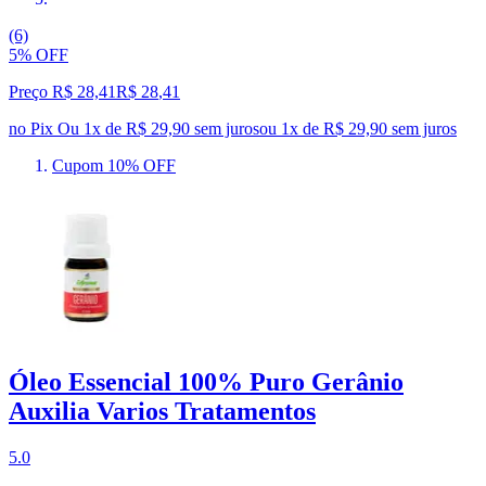
(6)
5% OFF
Preço R$ 28,41
R$
28
,
41
no Pix
Ou 1x de R$ 29,90 sem juros
ou
1
x de
R$ 29,90
sem juros
Cupom 10% OFF
Óleo Essencial 100% Puro Gerânio
Auxilia Varios Tratamentos
5.0