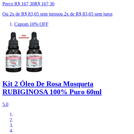
Preço R$ 167,30
R$
167
,
30
Ou 2x de R$ 83,65 sem juros
ou
2
x de
R$ 83,65
sem juros
Cupom 10% OFF
Kit 2 Óleo De Rosa Mosqueta
RUBIGINOSA 100% Puro 60ml
5.0