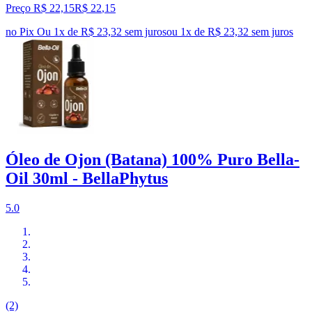
Preço R$ 22,15
R$
22
,
15
no Pix
Ou 1x de R$ 23,32 sem juros
ou
1
x de
R$ 23,32
sem juros
Óleo de Ojon (Batana) 100% Puro Bella-
Oil 30ml - BellaPhytus
5.0
(2)