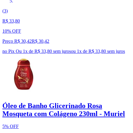
(3)
R$ 33,80
10% OFF
Preço R$ 30,42
R$
30
,
42
no Pix
Ou 1x de R$ 33,80 sem juros
ou
1
x de
R$ 33,80
sem juros
Óleo de Banho Glicerinado Rosa
Mosqueta com Colágeno 230ml - Muriel
5% OFF