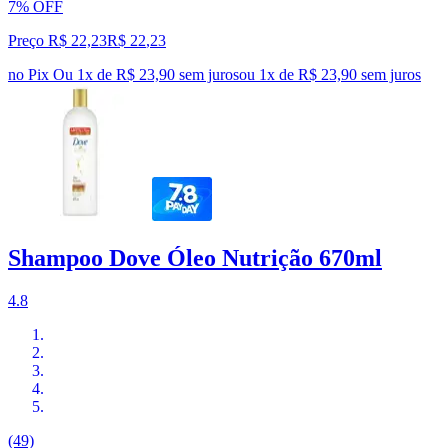
7% OFF
Preço R$ 22,23
R$
22
,
23
no Pix
Ou 1x de R$ 23,90 sem juros
ou
1
x de
R$ 23,90
sem juros
Shampoo Dove Óleo Nutrição 670ml
4.8
(49)