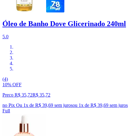
Óleo de Banho Dove Glicerinado 240ml
5.0
(4)
10% OFF
Preço R$ 35,72
R$
35
,
72
no Pix
Ou 1x de R$ 39,69 sem juros
ou
1
x de
R$ 39,69
sem juros
Full