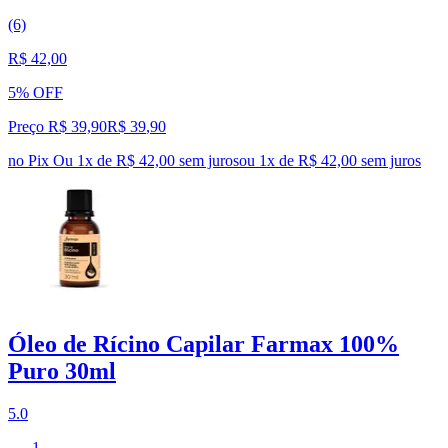
(6)
R$ 42,00
5% OFF
Preço R$ 39,90
R$
39
,
90
no Pix
Ou 1x de R$ 42,00 sem juros
ou
1
x de
R$ 42,00
sem juros
Óleo de Rícino Capilar Farmax 100%
Puro 30ml
5.0