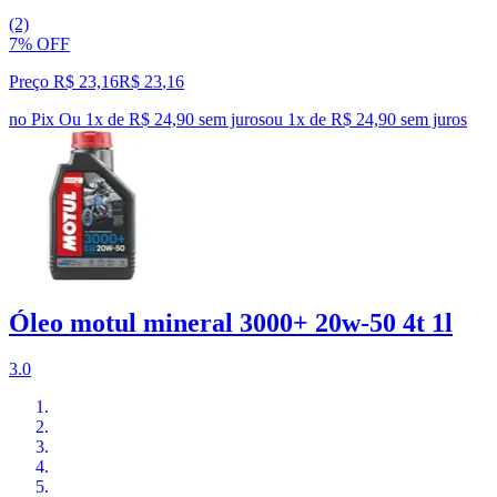
(2)
7% OFF
Preço R$ 23,16
R$
23
,
16
no Pix
Ou 1x de R$ 24,90 sem juros
ou
1
x de
R$ 24,90
sem juros
Óleo motul mineral 3000+ 20w-50 4t 1l
3.0