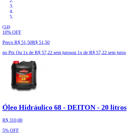
(14)
10% OFF
Preço R$ 51,50
R$
51
,
50
no Pix
Ou 1x de R$ 57,22 sem juros
ou
1
x de
R$ 57,22
sem juros
Óleo Hidráulico 68 - DEITON - 20 litros
R$ 310,00
5% OFF