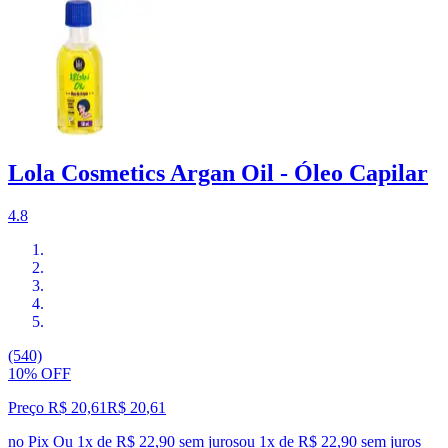
Lola Cosmetics Argan Oil - Óleo Capilar
4.8
(540)
10% OFF
Preço R$ 20,61
R$
20
,
61
no Pix
Ou 1x de R$ 22,90 sem juros
ou
1
x de
R$ 22,90
sem juros