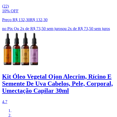
(22)
10% OFF
Preço R$ 132,30
R$
132
,
30
no Pix
Ou 2x de R$ 73,50 sem juros
ou
2
x de
R$ 73,50
sem juros
Kit Óleo Vegetal Ojon Alecrim, Rícino E
Semente De Uva Cabelos, Pele, Corporal,
Umectação Capilar 30ml
4.7