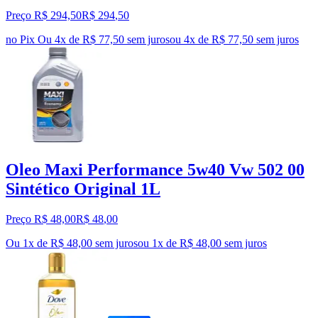
Preço R$ 294,50
R$
294
,
50
no Pix
Ou 4x de R$ 77,50 sem juros
ou
4
x de
R$ 77,50
sem juros
Oleo Maxi Performance 5w40 Vw 502 00
Sintético Original 1L
Preço R$ 48,00
R$
48
,
00
Ou 1x de R$ 48,00 sem juros
ou
1
x de
R$ 48,00
sem juros