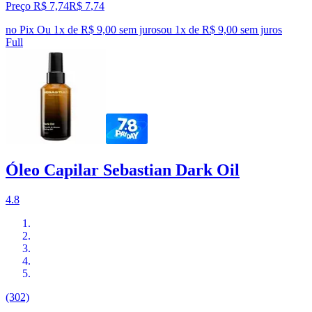
Preço R$ 7,74
R$
7
,
74
no Pix
Ou 1x de R$ 9,00 sem juros
ou
1
x de
R$ 9,00
sem juros
Full
Óleo Capilar Sebastian Dark Oil
4.8
(302)