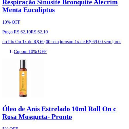
Respiração Sinusite Bronquite Alecrim
Menta Eucaliptus
10% OFF
Preço R$ 62,10
R$
62
,
10
no Pix
Ou 1x de R$ 69,00 sem juros
ou
1
x de
R$ 69,00
sem juros
Cupom 10% OFF
Óleo de Anis Estrelado 10ml Roll On c
Rosa Mosqueta- Pronto
5% OFF