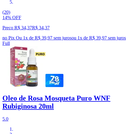
(20)
14% OFF
Preço R$ 34,37
R$
34
,
37
no Pix
Ou 1x de R$ 39,97 sem juros
ou
1
x de
R$ 39,97
sem juros
Full
Oleo de Rosa Mosqueta Puro WNF
Rubiginosa 20ml
5.0