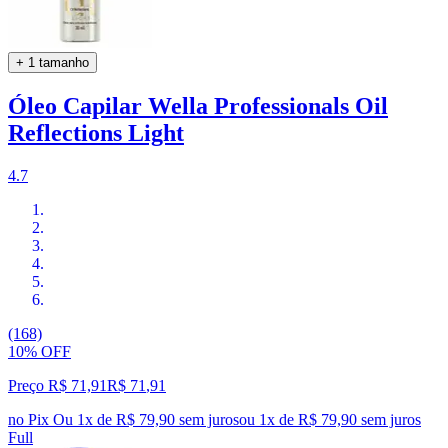
+ 1 tamanho
Óleo Capilar Wella Professionals Oil
Reflections Light
4.7
(168)
10% OFF
Preço R$ 71,91
R$
71
,
91
no Pix
Ou 1x de R$ 79,90 sem juros
ou
1
x de
R$ 79,90
sem juros
Full