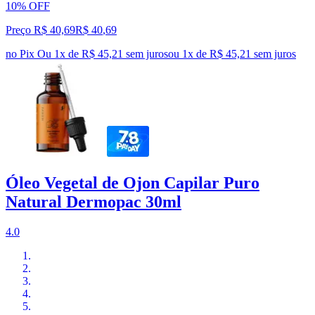
10% OFF
Preço R$ 40,69
R$
40
,
69
no Pix
Ou 1x de R$ 45,21 sem juros
ou
1
x de
R$ 45,21
sem juros
Óleo Vegetal de Ojon Capilar Puro
Natural Dermopac 30ml
4.0