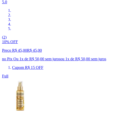
5.0
(2)
10% OFF
Preço R$ 45,00
R$
45
,
00
no Pix
Ou 1x de R$ 50,00 sem juros
ou
1
x de
R$ 50,00
sem juros
Cupom R$ 15 OFF
Full