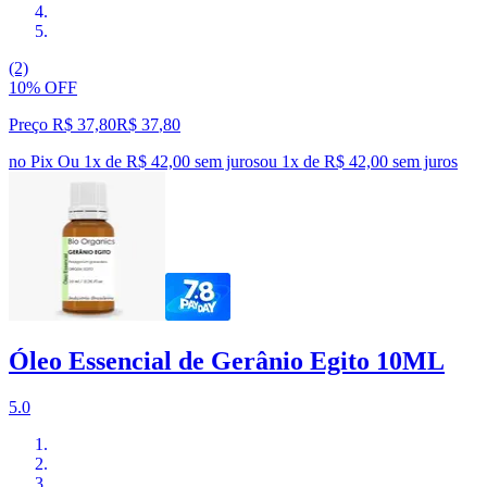
(2)
10% OFF
Preço R$ 37,80
R$
37
,
80
no Pix
Ou 1x de R$ 42,00 sem juros
ou
1
x de
R$ 42,00
sem juros
Óleo Essencial de Gerânio Egito 10ML
5.0