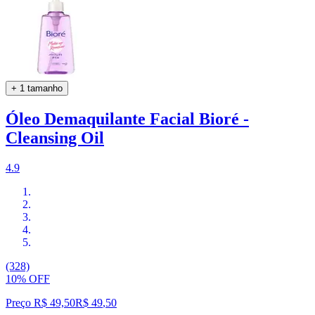
+ 1 tamanho
Óleo Demaquilante Facial Bioré -
Cleansing Oil
4.9
(328)
10% OFF
Preço R$ 49,50
R$
49
,
50