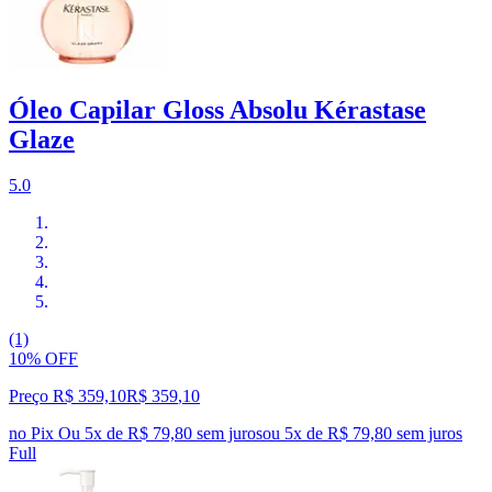
Óleo Capilar Gloss Absolu Kérastase
Glaze
5.0
(1)
10% OFF
Preço R$ 359,10
R$
359
,
10
no Pix
Ou 5x de R$ 79,80 sem juros
ou
5
x de
R$ 79,80
sem juros
Full