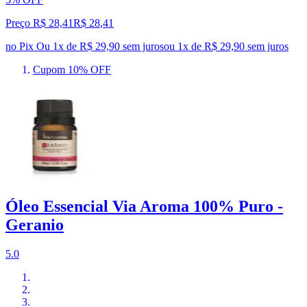
Preço R$ 28,41
R$
28
,
41
no Pix
Ou 1x de R$ 29,90 sem juros
ou
1
x de
R$ 29,90
sem juros
Cupom 10% OFF
Óleo Essencial Via Aroma 100% Puro -
Geranio
5.0