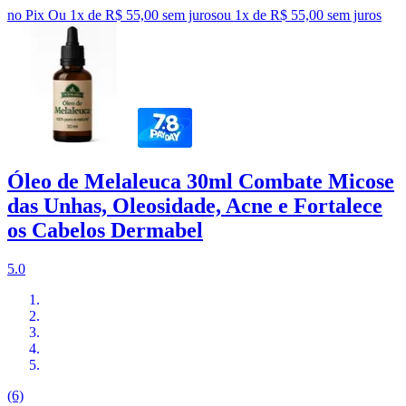
no Pix
Ou 1x de R$ 55,00 sem juros
ou
1
x de
R$ 55,00
sem juros
Óleo de Melaleuca 30ml Combate Micose
das Unhas, Oleosidade, Acne e Fortalece
os Cabelos Dermabel
5.0
(6)