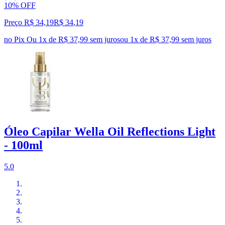
10% OFF
Preço R$ 34,19
R$
34
,
19
no Pix
Ou 1x de R$ 37,99 sem juros
ou
1
x de
R$ 37,99
sem juros
Óleo Capilar Wella Oil Reflections Light
- 100ml
5.0