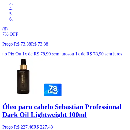
(6)
7% OFF
Preço R$ 73,38
R$
73
,
38
no Pix
Ou 1x de R$ 78,90 sem juros
ou
1
x de
R$ 78,90
sem juros
Óleo para cabelo Sebastian Professional
Dark Oil Lightweight 100ml
Preço R$ 227,48
R$
227
,
48