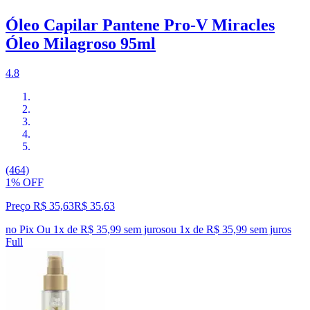
Óleo Capilar Pantene Pro-V Miracles
Óleo Milagroso 95ml
4.8
(464)
1% OFF
Preço R$ 35,63
R$
35
,
63
no Pix
Ou 1x de R$ 35,99 sem juros
ou
1
x de
R$ 35,99
sem juros
Full