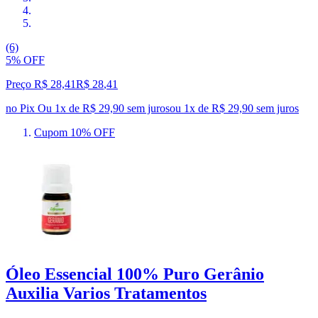
(6)
5% OFF
Preço R$ 28,41
R$
28
,
41
no Pix
Ou 1x de R$ 29,90 sem juros
ou
1
x de
R$ 29,90
sem juros
Cupom 10% OFF
Óleo Essencial 100% Puro Gerânio
Auxilia Varios Tratamentos