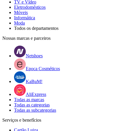
TV e Vídeo
Eletrodomésticos
Móveis
Informática
Moda
Todos os departamentos
Nossas marcas e parceiros
Netshoes
Epoca Cosméticos
KaBuM!
AliExpress
Todas as marcas
Todas as categorias
Todas as subcategorias
Serviços e benefícios
Cartão Luiza