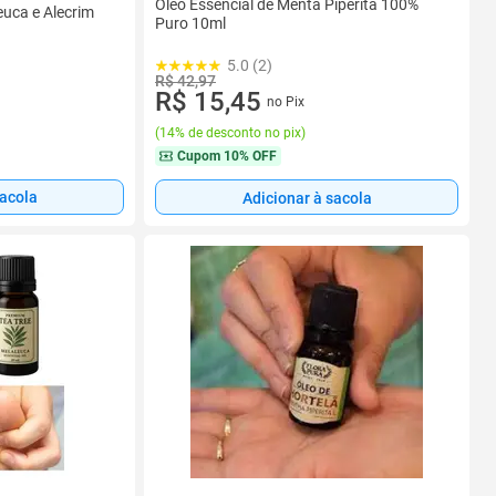
Óleo Essencial de Menta Piperita 100%
euca e Alecrim
Puro 10ml
5.0 (2)
R$ 42,97
R$ 15,45
no Pix
(
14% de desconto no pix
)
Cupom
10% OFF
sacola
Adicionar à sacola