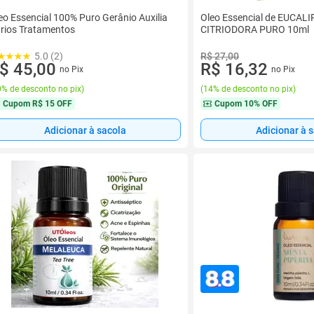
eo Essencial 100% Puro Gerânio Auxilia
Oleo Essencial de EUCAL
rios Tratamentos
CITRIODORA PURO 10ml
5.0 (2)
R$ 27,00
$ 45,00
R$ 16,32
no Pix
no Pix
% de desconto no pix
)
(
14% de desconto no pix
)
Cupom
R$ 15 OFF
Cupom
10% OFF
Adicionar à sacola
Adicionar à 