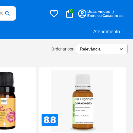
0
Boas vindas :)
Entre ou Cadastre-se
Atendimento
Ordenar por