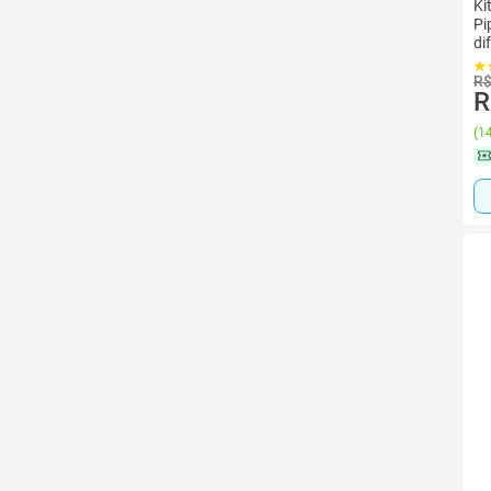
Ki
Pi
di
R$
R
(
14