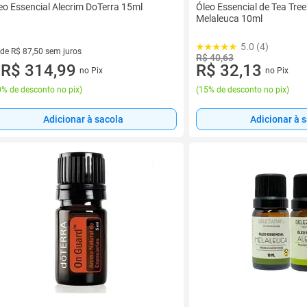
eo Essencial Alecrim DoTerra 15ml
Óleo Essencial de Tea Tree
Melaleuca 10ml
5.0 (4)
 de R$ 87,50 sem juros
R$ 40,63
R$ 32,13
ez de R$ 87,50 sem juros
R$ 314,99
no Pix
no Pix
u
(
15% de desconto no pix
)
% de desconto no pix
)
Adicionar à sacola
Adicionar à 