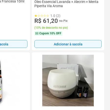
a Francesa 10ml
Óleo Essencial Lavanda + Alecrim + Menta
Piperita Via Aroma
1.0 (2)
R$ 61,20
no Pix
(
10% de desconto no pix
)
Cupom
10% OFF
sacola
Adicionar à sacola