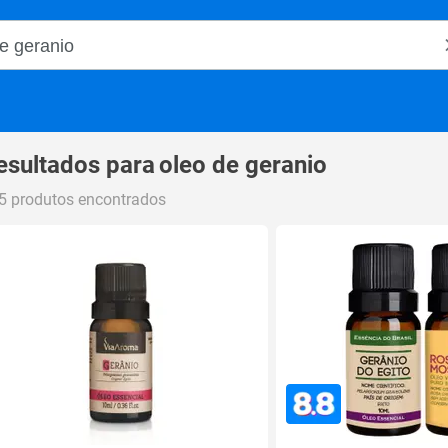
o Magalu
esultados para
oleo de geranio
5 produtos encontrados