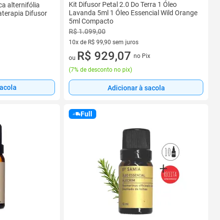
Kit Difusor Petal 2.0 Do Terra 1 Óleo
a alternifólia
Lavanda 5ml 1 Óleo Essencial Wild Orange
terapia Difusor
5ml Compacto
R$ 1.099,00
10x de R$ 99,90 sem juros
10 vez de R$ 99,90 sem juros
R$ 929,07
no Pix
ou
(
7% de desconto no pix
)
sacola
Adicionar à sacola
Full