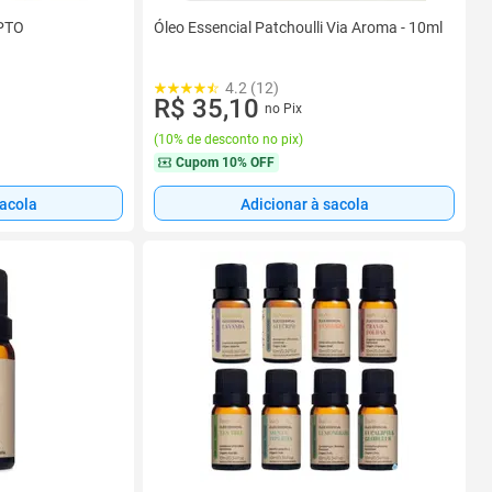
IPTO
Óleo Essencial Patchoulli Via Aroma - 10ml
4.2 (12)
R$ 35,10
no Pix
(
10% de desconto no pix
)
Cupom
10% OFF
sacola
Adicionar à sacola