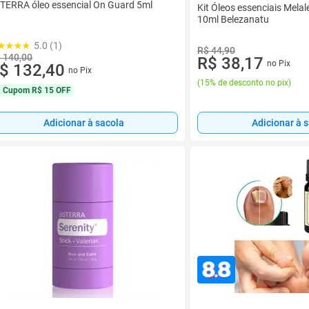
TERRA óleo essencial On Guard 5ml
Kit Óleos essenciais Melal
10ml Belezanatu
5.0 (1)
R$ 44,90
 140,00
R$ 38,17
no Pix
$ 132,40
no Pix
(
15% de desconto no pix
)
Cupom
R$ 15 OFF
Adicionar à 
Adicionar à sacola