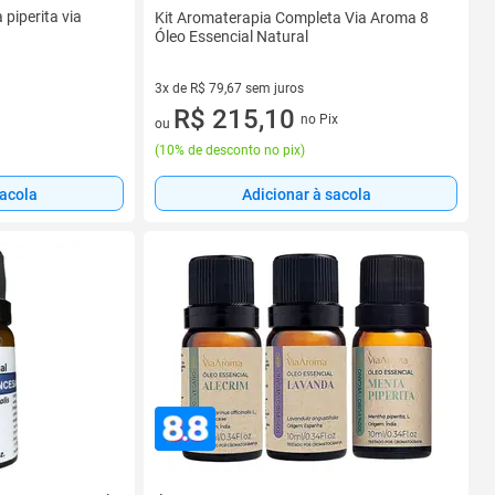
piperita via
Kit Aromaterapia Completa Via Aroma 8
Óleo Essencial Natural
3x de R$ 79,67 sem juros
3 vez de R$ 79,67 sem juros
R$ 215,10
no Pix
ou
(
10% de desconto no pix
)
sacola
Adicionar à sacola