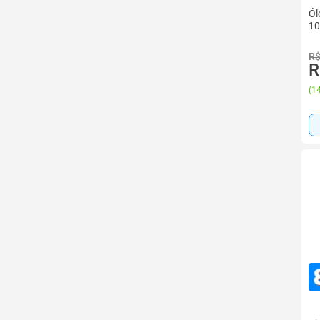
Ól
10
R$
R
(
14