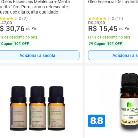
t Óleos Essenciais Melaleuca + Menta
Óleo Essencial De Lavand
perita 10ml Puro, aroma refrescante,
fusor, uso diário, alta qualidade
5.0 (2)
5.0 (10)
 47,00
R$ 29,90
$ 30,76
R$ 15,45
no Pix
no Pix
% de desconto no pix
)
(
14% de desconto no pix
)
Cupom
10% OFF
Cupom
10% OFF
Adicionar à sacola
Adicionar à 