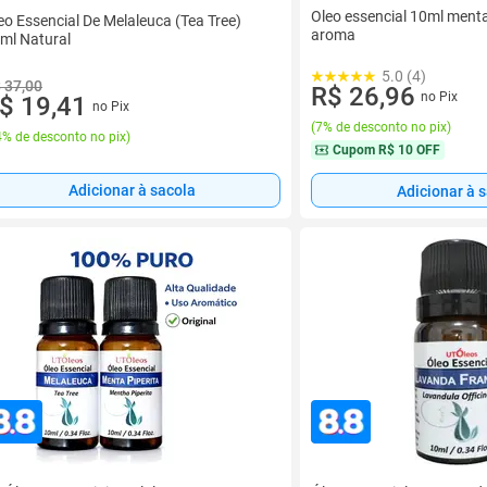
Oleo essencial 10ml menta 
eo Essencial De Melaleuca (Tea Tree)
aroma
ml Natural
5.0 (4)
 37,00
R$ 26,96
no Pix
$ 19,41
no Pix
(
7% de desconto no pix
)
% de desconto no pix
)
Cupom
R$ 10 OFF
Adicionar à sacola
Adicionar à 