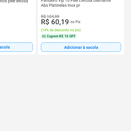
Pandeiro Vip 10 Pele Leitosa Diamante
nox pele leitosa
Abs Platinelas Inox pr
R$ 104,99
R$ 60,19
no Pix
(
14% de desconto no pix
)
Cupom
R$ 10 OFF
sacola
Adicionar à sacola