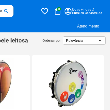
0
Boas vindas :)
Entre ou Cadastre-se
Atendimento
ele leitosa
Ordenar por