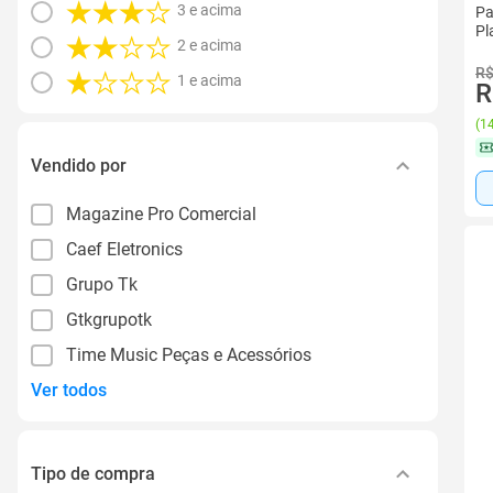
3 e acima
Pa
Pl
2 e acima
R$
1 e acima
R
(
14
Vendido por
Magazine Pro Comercial
Caef Eletronics
Grupo Tk
Gtkgrupotk
Time Music Peças e Acessórios
Ver todos
Tipo de compra