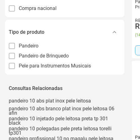
Pa
Pr
Compra nacional
R$
R
Tipo de produto
(
14
Pandeiro
Pandeiro de Brinquedo
Pele para Instrumentos Musicais
Consultas Relacionadas
pandeiro 10 abs plat inox pele leitosa
pandeiro 10 abs branco plat inox pele leitosa 06
afin
pandeiro 10 injetado pele leitosa preta tp 301
black
pandeiro 10 polegadas pele preta leitosa torelli
tp301
Pa
pandeiro profissional 10 no magalu pele leitosa