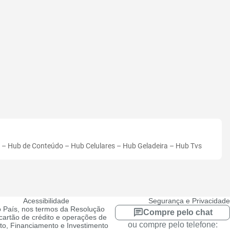
–
Hub de Conteúdo
–
Hub Celulares
–
Hub Geladeira
–
Hub Tvs
Acessibilidade
Segurança e Privacidade
 País, nos termos da Resolução
Compre pelo chat
artão de crédito e operações de
ou compre pelo telefone:
ito, Financiamento e Investimento