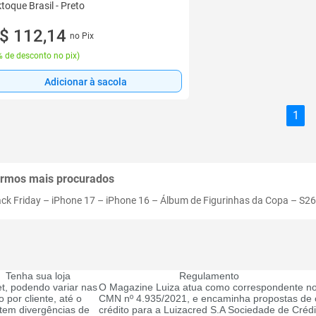
ktoque Brasil - Preto
$ 112,14
no Pix
 de desconto no pix
)
Adicionar à sacola
1
rmos mais procurados
ack Friday
–
iPhone 17
–
iPhone 16
–
Álbum de Figurinhas da Copa
–
S26
Tenha sua loja
Regulamento
t, podendo variar nas
O Magazine Luiza atua como correspondente no
 por cliente, até o
CMN nº 4.935/2021, e encaminha propostas de c
tem divergências de
crédito para a Luizacred S.A Sociedade de Créd