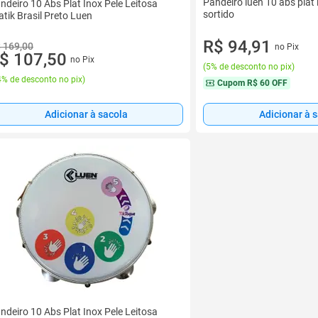
Pandeiro luen 10 abs plat i
ndeiro 10 Abs Plat Inox Pele Leitosa
sortido
atik Brasil Preto Luen
R$ 94,91
 169,00
no Pix
$ 107,50
no Pix
(
5% de desconto no pix
)
% de desconto no pix
)
Cupom
R$ 60 OFF
Adicionar à sacola
Adicionar à 
ndeiro 10 Abs Plat Inox Pele Leitosa