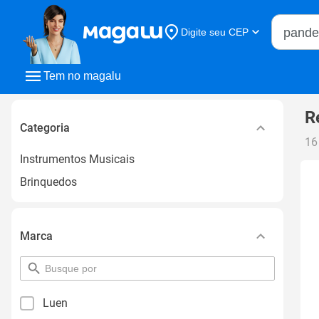
Buscar n
Digite seu CEP
Buscar
Tem no magalu
R
Categoria
16
Instrumentos Musicais
Brinquedos
Marca
pesquisar
por
filtro
Luen