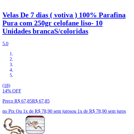
Velas De 7 dias ( votiva ) 100% Parafina
Pura com 250gr celofane liso- 10
Unidades brancaS/coloridas
5.0
(18)
14% OFF
Preço R$ 67,85
R$
67
,
85
no Pix
Ou 1x de R$ 78,90 sem juros
ou
1
x de
R$ 78,90
sem juros