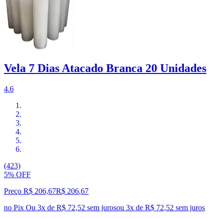
Vela 7 Dias Atacado Branca 20 Unidades
4.6
(423)
5% OFF
Preço R$ 206,67
R$
206
,
67
no Pix
Ou 3x de R$ 72,52 sem juros
ou
3
x de
R$ 72,52
sem juros