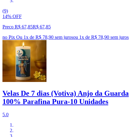
(9)
14% OFF
Preço R$ 67,85
R$
67
,
85
no Pix
Ou 1x de R$ 78,90 sem juros
ou
1
x de
R$ 78,90
sem juros
Velas De 7 dias (Votiva) Anjo da Guarda
100% Parafina Pura-10 Unidades
5.0