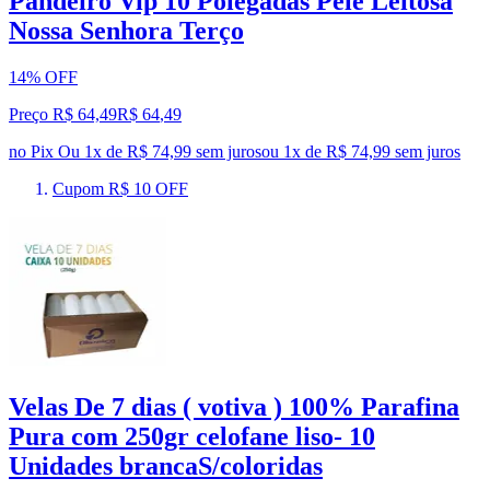
Pandeiro Vip 10 Polegadas Pele Leitosa
Nossa Senhora Terço
14% OFF
Preço R$ 64,49
R$
64
,
49
no Pix
Ou 1x de R$ 74,99 sem juros
ou
1
x de
R$ 74,99
sem juros
Cupom R$ 10 OFF
Velas De 7 dias ( votiva ) 100% Parafina
Pura com 250gr celofane liso- 10
Unidades brancaS/coloridas