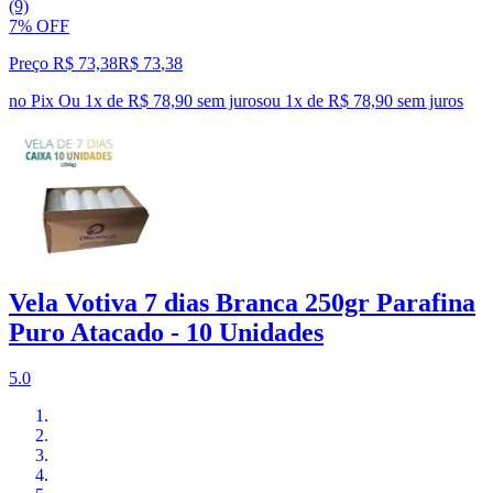
(9)
7% OFF
Preço R$ 73,38
R$
73
,
38
no Pix
Ou 1x de R$ 78,90 sem juros
ou
1
x de
R$ 78,90
sem juros
Vela Votiva 7 dias Branca 250gr Parafina
Puro Atacado - 10 Unidades
5.0