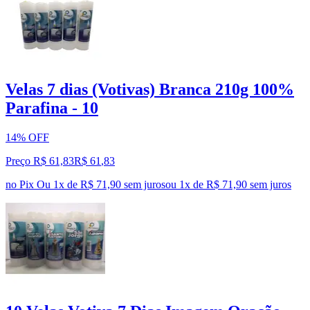
Velas 7 dias (Votivas) Branca 210g 100%
Parafina - 10
14% OFF
Preço R$ 61,83
R$
61
,
83
no Pix
Ou 1x de R$ 71,90 sem juros
ou
1
x de
R$ 71,90
sem juros