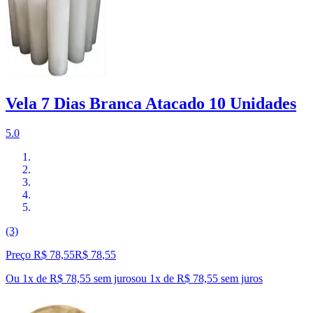
Vela 7 Dias Branca Atacado 10 Unidades
5.0
(3)
Preço R$ 78,55
R$
78
,
55
Ou 1x de R$ 78,55 sem juros
ou
1
x de
R$ 78,55
sem juros