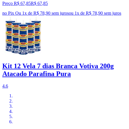
Preço R$ 67,85
R$
67
,
85
no Pix
Ou 1x de R$ 78,90 sem juros
ou
1
x de
R$ 78,90
sem juros
Kit 12 Vela 7 dias Branca Votiva 200g
Atacado Parafina Pura
4.6