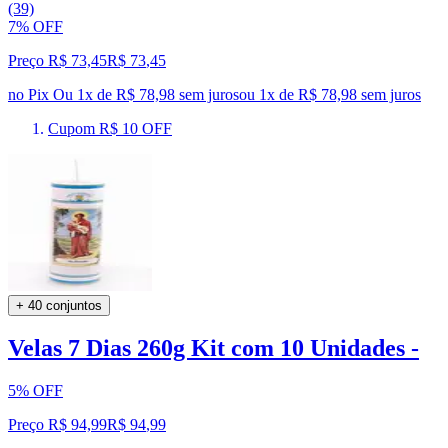
(39)
7% OFF
Preço R$ 73,45
R$
73
,
45
no Pix
Ou 1x de R$ 78,98 sem juros
ou
1
x de
R$ 78,98
sem juros
Cupom R$ 10 OFF
+ 40 conjuntos
Velas 7 Dias 260g Kit com 10 Unidades -
5% OFF
Preço R$ 94,99
R$
94
,
99