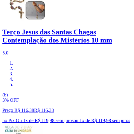
Terço Jesus das Santas Chagas
Contemplação dos Mistérios 10 mm
5.0
(6)
3% OFF
Preço R$ 116,38
R$
116
,
38
no Pix
Ou 1x de R$ 119,98 sem juros
ou
1
x de
R$ 119,98
sem juros