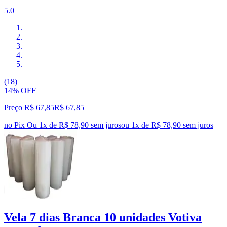
5.0
(18)
14% OFF
Preço R$ 67,85
R$
67
,
85
no Pix
Ou 1x de R$ 78,90 sem juros
ou
1
x de
R$ 78,90
sem juros
Vela 7 dias Branca 10 unidades Votiva