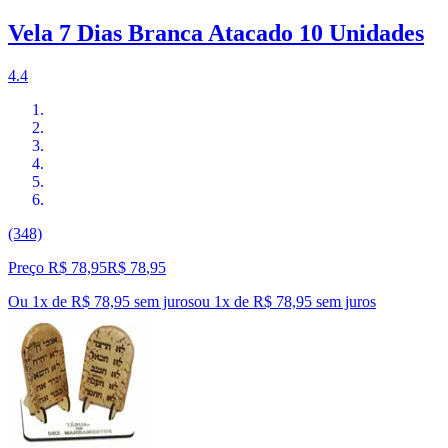
Vela 7 Dias Branca Atacado 10 Unidades
4.4
(348)
Preço R$ 78,95
R$
78
,
95
Ou 1x de R$ 78,95 sem juros
ou
1
x de
R$ 78,95
sem juros