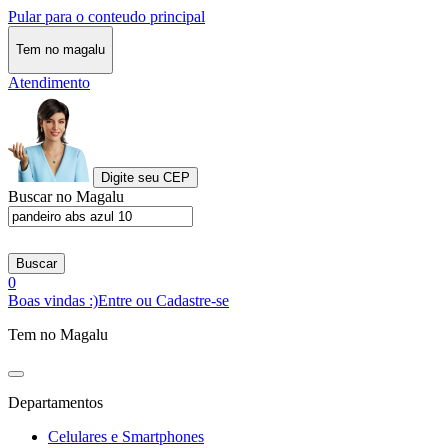
Pular para o conteudo principal
Tem no magalu
Atendimento
Digite seu CEP
Buscar no Magalu
Buscar
0
Boas vindas :)
Entre ou Cadastre-se
Tem no Magalu
Departamentos
Celulares e Smartphones