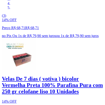
(3)
14% OFF
Preço R$ 68,71
R$
68
,
71
no Pix
Ou 1x de R$ 79,90 sem juros
ou
1
x de
R$ 79,90
sem juros
Velas De 7 dias ( votiva ) bicolor
Vermelha Preta 100% Parafina Pura com
250 gr celofane liso 10 Unidades
14% OFF