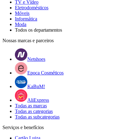
TV e Vídeo
Eletrodomésticos
Móveis
Informática
Moda
Todos os departamentos
Nossas marcas e parceiros
Netshoes
Epoca Cosméticos
KaBuM!
AliExpress
Todas as marcas
Todas as categorias
Todas as subcategorias
Serviços e benefícios
Cartão Luiza