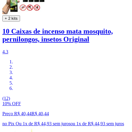
+ 2 kits
10 Caixas de incenso mata mosquito,
pernilongos, insetos Original
4.3
(12)
10% OFF
Preço R$ 40,44
R$
40
,
44
no Pix
Ou 1x de R$ 44,93 sem juros
ou
1
x de
R$ 44,93
sem juros