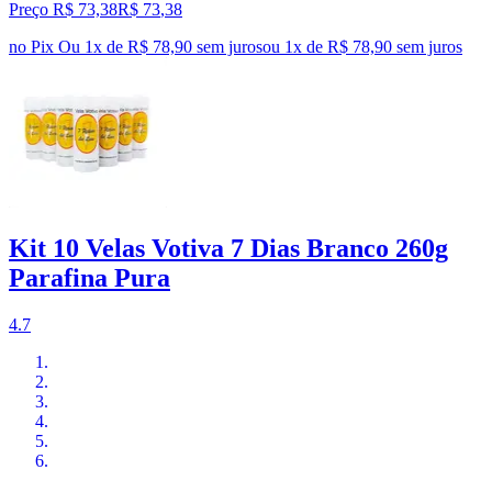
Preço R$ 73,38
R$
73
,
38
no Pix
Ou 1x de R$ 78,90 sem juros
ou
1
x de
R$ 78,90
sem juros
Kit 10 Velas Votiva 7 Dias Branco 260g
Parafina Pura
4.7