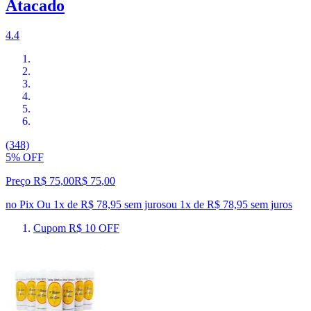
Atacado
4.4
(348)
5% OFF
Preço R$ 75,00
R$
75
,
00
no Pix
Ou 1x de R$ 78,95 sem juros
ou
1
x de
R$ 78,95
sem juros
Cupom R$ 10 OFF