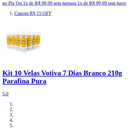
no Pix
Ou 1x de R$ 99,99 sem juros
ou
1
x de
R$ 99,99
sem juros
Cupom R$ 15 OFF
Kit 10 Velas Votiva 7 Dias Branco 210g
Parafina Pura
5.0