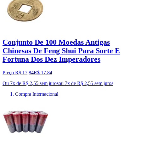
Conjunto De 100 Moedas Antigas
Chinesas De Feng Shui Para Sorte E
Fortuna Dos Dez Imperadores
Preço R$ 17,84
R$
17
,
84
Ou 7x de R$ 2,55 sem juros
ou
7
x de
R$ 2,55
sem juros
Compra Internacional