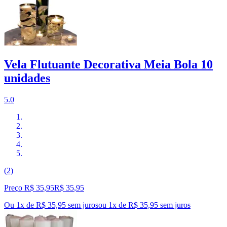
Vela Flutuante Decorativa Meia Bola 10
unidades
5.0
(2)
Preço R$ 35,95
R$
35
,
95
Ou 1x de R$ 35,95 sem juros
ou
1
x de
R$ 35,95
sem juros