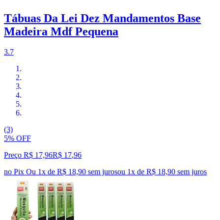
Tábuas Da Lei Dez Mandamentos Base
Madeira Mdf Pequena
3.7
(3)
5% OFF
Preço R$ 17,96
R$
17
,
96
no Pix
Ou 1x de R$ 18,90 sem juros
ou
1
x de
R$ 18,90
sem juros