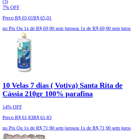
(3)
7% OFF
Preço R$ 65,01
R$
65
,
01
no Pix
Ou 1x de R$ 69,90 sem juros
ou
1
x de
R$ 69,90
sem juros
10 Velas 7 dias ( Votiva) Santa Rita de
Cássia 210gr 100% parafina
14% OFF
Preço R$ 61,83
R$
61
,
83
no Pix
Ou 1x de R$ 71,90 sem juros
ou
1
x de
R$ 71,90
sem juros