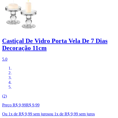
Castiçal De Vidro Porta Vela De 7 Dias
Decoração 11cm
5.0
(2)
Preço R$ 9,99
R$
9
,
99
Ou 1x de R$ 9,99 sem juros
ou
1
x de
R$ 9,99
sem juros