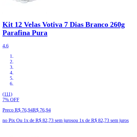
Kit 12 Velas Votiva 7 Dias Branco 260g
Parafina Pura
4.6
(111)
7% OFF
Preço R$ 76,94
R$
76
,
94
no Pix
Ou 1x de R$ 82,73 sem juros
ou
1
x de
R$ 82,73
sem juros