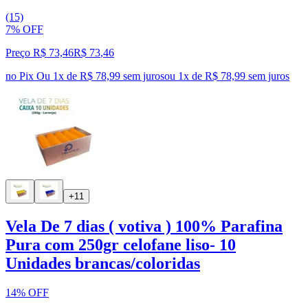
(15)
7% OFF
Preço R$ 73,46
R$
73
,
46
no Pix
Ou 1x de R$ 78,99 sem juros
ou
1
x de
R$ 78,99
sem juros
+11
Vela De 7 dias ( votiva ) 100% Parafina
Pura com 250gr celofane liso- 10
Unidades brancas/coloridas
14% OFF