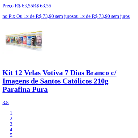
Preço R$ 63,55
R$
63
,
55
no Pix
Ou 1x de R$ 73,90 sem juros
ou
1
x de
R$ 73,90
sem juros
Kit 12 Velas Votiva 7 Dias Branco c/
Imagens de Santos Católicos 210g
Parafina Pura
3.8