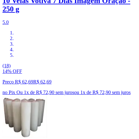
10 Velas Votiva 7 Dias Imagem Oração -
250 g
5.0
(18)
14% OFF
Preço R$ 62,69
R$
62
,
69
no Pix
Ou 1x de R$ 72,90 sem juros
ou
1
x de
R$ 72,90
sem juros