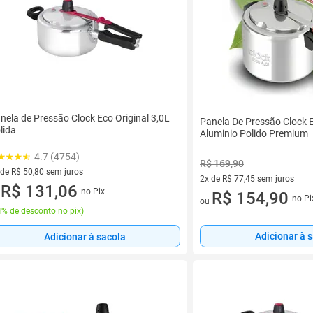
nela de Pressão Clock Eco Original 3,0L
Panela De Pressão Clock E
lida
Aluminio Polido Premium
4.7 (4754)
R$ 169,90
 de R$ 50,80 sem juros
2x de R$ 77,45 sem juros
ez de R$ 50,80 sem juros
R$ 131,06
no Pix
2 vez de R$ 77,45 sem juros
R$ 154,90
u
no Pi
ou
% de desconto no pix
)
Adicionar à 
Adicionar à sacola