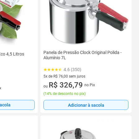
Panela de Pressão Clock Original Polida -
co 4,5 Litros
Alumínio 7L
4.6 (350)
5x de R$ 76,00 sem juros
5 vez de R$ 76,00 sem juros
R$ 326,79
no Pix
ou
x
(
14% de desconto no pix
)
sacola
Adicionar à sacola