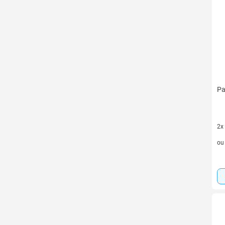
Pa
2x
2 v
o