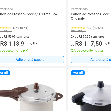
trocinado
Patrocinado
nela de Pressão Clock 4,5L Prata Eco
Panela de Pressão Clock 
Original+
4.7 (4874)
4.7 (4754)
 179,90
R$ 189,90
 de R$ 59,95 sem juros
2x de R$ 59,95 sem juros
ez de R$ 59,95 sem juros
R$ 113,91
2 vez de R$ 59,95 sem juros
R$ 117,50
no Pix
no Pi
u
ou
 de desconto no pix
)
(
2% de desconto no pix
)
Adicionar à sacola
Adicionar à 
Full
Full