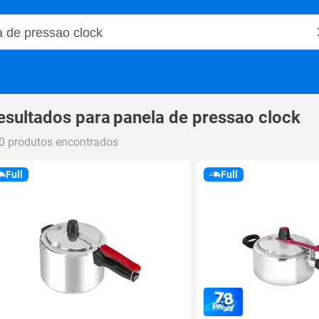
o Magalu
esultados para
panela de pressao clock
0 produtos encontrados
Full
Full