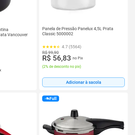
Panela de Pressão Panelux 4,5L Prata
ntina
Classic 5000002
Prata Vancouver
4.7 (5564)
R$ 99,90
R$ 56,83
no Pix
(
2% de desconto no pix
)
x
Adicionar à sacola
Full