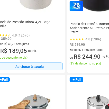
nela de Pressão Brinox 4,2L Bege
Panela de Pressão Tramo
nilla
Antiaderente 6L Preto e 
Effect
4.8 (12670)
 359,90
4.8 (5386)
 de R$ 48,73 sem juros
R$ 589,90
ez de R$ 48,73 sem juros
R$ 189,05
6x de R$ 41,65 sem juros
no Pix
u
6 vez de R$ 41,65 sem juros
R$ 244,90
no Pi
 de desconto no pix
)
ou
(
2% de desconto no pix
)
Adicionar à sacola
Full
Full