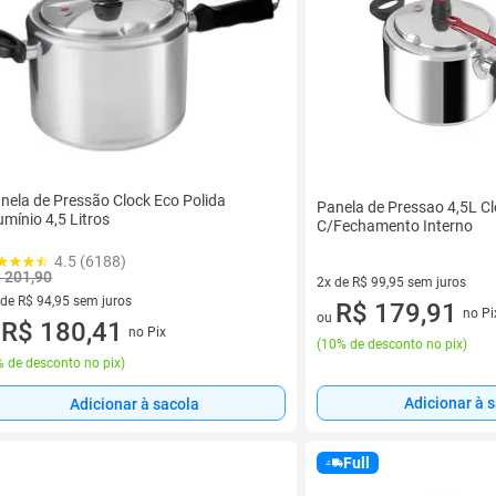
nela de Pressão Clock Eco Polida
Panela de Pressao 4,5L Cl
umínio 4,5 Litros
C/Fechamento Interno
4.5 (6188)
 201,90
2x de R$ 99,95 sem juros
 de R$ 94,95 sem juros
2 vez de R$ 99,95 sem juros
R$ 179,91
no Pi
ou
ez de R$ 94,95 sem juros
R$ 180,41
no Pix
u
(
10% de desconto no pix
)
 de desconto no pix
)
Adicionar à 
Adicionar à sacola
Full