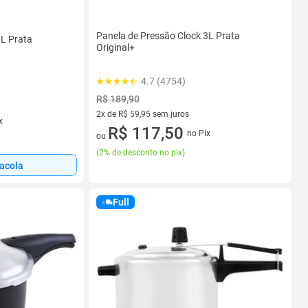
Panela de Pressão Clock 3L Prata
3L Prata
Original+
4.7 (4754)
R$ 189,90
2x de R$ 59,95 sem juros
x
2 vez de R$ 59,95 sem juros
R$ 117,50
no Pix
ou
(
2% de desconto no pix
)
sacola
Full