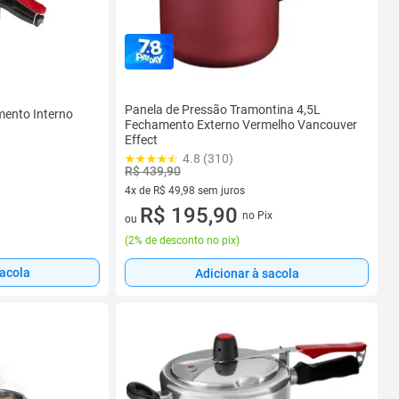
Panela de Pressão Tramontina 4,5L
mento Interno
Fechamento Externo Vermelho Vancouver
Effect
4.8 (310)
R$ 439,90
4x de R$ 49,98 sem juros
4 vez de R$ 49,98 sem juros
R$ 195,90
no Pix
ou
(
2% de desconto no pix
)
sacola
Adicionar à sacola