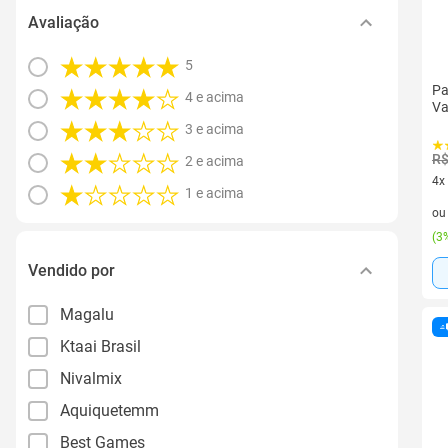
Avaliação
5
Pa
4 e acima
Va
3 e acima
R$
2 e acima
4x
1 e acima
4 v
o
(
3%
Vendido por
Magalu
Ktaai Brasil
Nivalmix
Aquiquetemm
Best Games