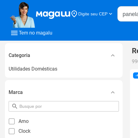
Buscar n
Digite seu CEP
Buscar
Tem no magalu
R
Categoria
99
Utilidades Domésticas
Marca
pesquisar
por
filtro
Arno
Clock