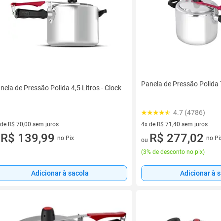
Panela de Pressão Polida 7
nela de Pressão Polida 4,5 Litros - Clock
4.7 (4786)
 de R$ 70,00 sem juros
4x de R$ 71,40 sem juros
ez de R$ 70,00 sem juros
R$ 139,99
4 vez de R$ 71,40 sem juros
R$ 277,02
no Pix
no Pi
u
ou
(
3% de desconto no pix
)
Adicionar à sacola
Adicionar à 