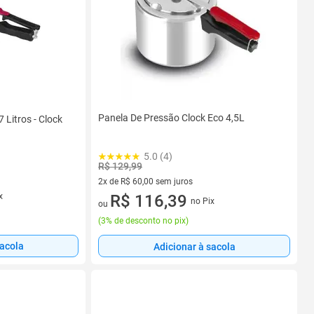
Panela De Pressão Clock Eco 4,5L
 Litros - Clock
5.0 (4)
R$ 129,99
2x de R$ 60,00 sem juros
x
2 vez de R$ 60,00 sem juros
R$ 116,39
no Pix
ou
(
3% de desconto no pix
)
sacola
Adicionar à sacola