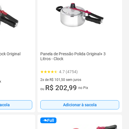
ock Original
Panela de Pressão Polida Original+ 3
Litros - Clock
4.7 (4754)
2x de R$ 101,50 sem juros
x
2 vez de R$ 101,50 sem juros
R$ 202,99
no Pix
ou
sacola
Adicionar à sacola
Full