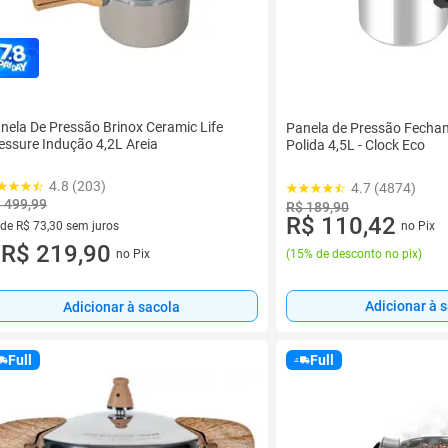
nela De Pressão Brinox Ceramic Life
Panela de Pressão Fecha
essure Indução 4,2L Areia
Polida 4,5L - Clock Eco
4.8 (203)
4.7 (4874)
 499,99
R$ 189,90
R$ 110,42
 de R$ 73,30 sem juros
no Pix
ez de R$ 73,30 sem juros
R$ 219,90
no Pix
(
15% de desconto no pix
)
u
Adicionar à 
Adicionar à sacola
Full
Full