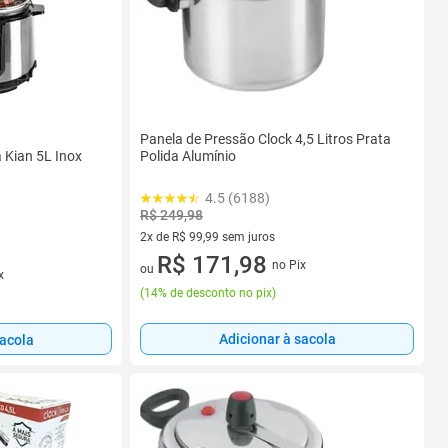
Panela de Pressão Clock 4,5 Litros Prata
a Kian 5L Inox
Polida Alumínio
4.5 (6188)
R$ 249,98
2x de R$ 99,99 sem juros
2 vez de R$ 99,99 sem juros
R$ 171,98
no Pix
ou
x
(
14% de desconto no pix
)
Adicionar à sacola
sacola