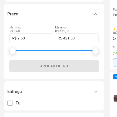
Pa
Preço
Pa
Mínimo:
Máximo:
R$ 2,68
R$ 421,50
R$
2x
2 v
o
(
5%
APLICAR FILTRO
Entrega
Full