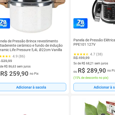
Panela de Pressão Elétric
nela de Pressão Brinox revestimento
PPE101 127V
tiaderente cerâmico e fundo de indução
ramic Life Pressure 5,4L Ø22cm Vanilla
4.7 (38)
4.9 (86)
R$ 499,99
 539,99
5x de R$ 68,21 sem juros
 de R$ 86,63 sem juros
5 vez de R$ 68,21 sem juros
R$ 289,90
no Pi
ou
ez de R$ 86,63 sem juros
R$ 259,90
no Pix
u
(
15% de desconto no pix
)
Adicionar à sacola
Adicionar à 