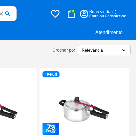
0
Boas vindas :)
Entre ou Cadastre-se
Atendimento
Ordenar por
Full