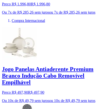
Preço R$ 1.996,80
R$
1.996
,
80
Ou 7x de R$ 285,26 sem juros
ou
7
x de
R$ 285,26
sem juros
Compra Internacional
Jogo Panelas Antiaderente Premium
Branco Indução Cabo Removível
Empilhável
Preço R$ 497,90
R$
497
,
90
Ou 10x de R$ 49,79 sem juros
ou
10
x de
R$ 49,79
sem juros