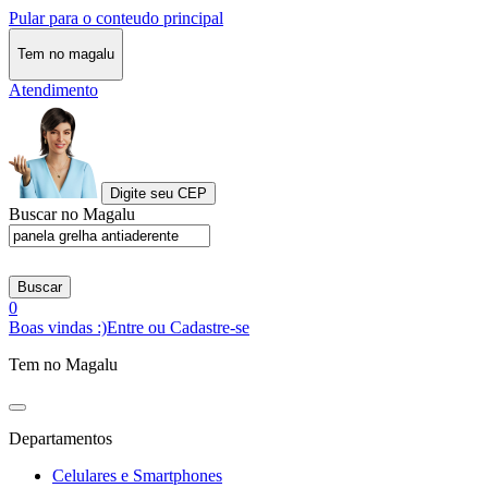
Pular para o conteudo principal
Tem no magalu
Atendimento
Digite seu CEP
Buscar no Magalu
Buscar
0
Boas vindas :)
Entre ou Cadastre-se
Tem no Magalu
Departamentos
Celulares e Smartphones