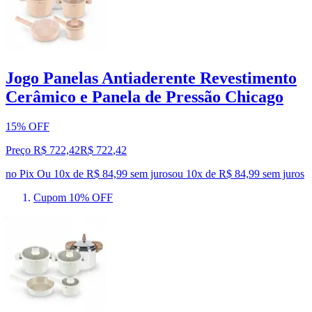
Jogo Panelas Antiaderente Revestimento
Cerâmico e Panela de Pressão Chicago
15% OFF
Preço R$ 722,42
R$
722
,
42
no Pix
Ou 10x de R$ 84,99 sem juros
ou
10
x de
R$ 84,99
sem juros
Cupom 10% OFF