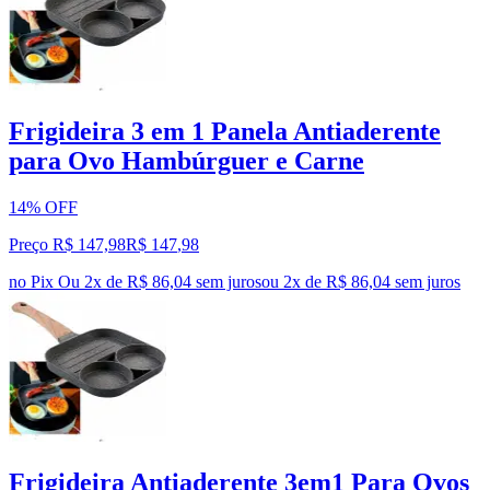
Frigideira 3 em 1 Panela Antiaderente
para Ovo Hambúrguer e Carne
14% OFF
Preço R$ 147,98
R$
147
,
98
no Pix
Ou 2x de R$ 86,04 sem juros
ou
2
x de
R$ 86,04
sem juros
Frigideira Antiaderente 3em1 Para Ovos