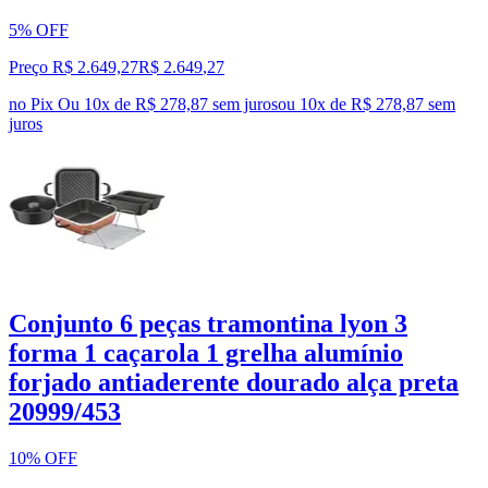
5% OFF
Preço R$ 2.649,27
R$
2.649
,
27
no Pix
Ou 10x de R$ 278,87 sem juros
ou
10
x de
R$ 278,87
sem
juros
Conjunto 6 peças tramontina lyon 3
forma 1 caçarola 1 grelha alumínio
forjado antiaderente dourado alça preta
20999/453
10% OFF