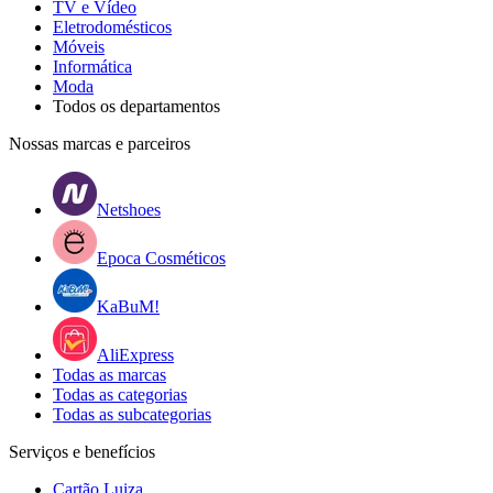
TV e Vídeo
Eletrodomésticos
Móveis
Informática
Moda
Todos os departamentos
Nossas marcas e parceiros
Netshoes
Epoca Cosméticos
KaBuM!
AliExpress
Todas as marcas
Todas as categorias
Todas as subcategorias
Serviços e benefícios
Cartão Luiza