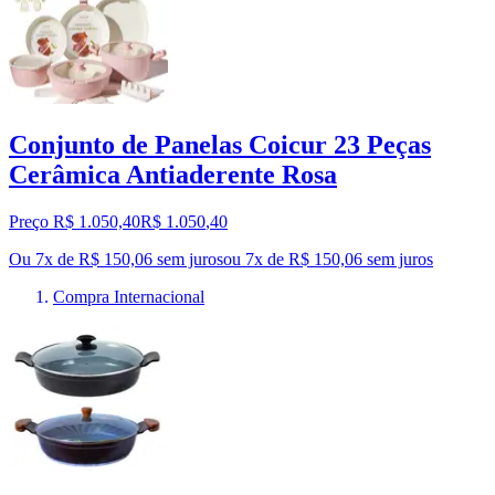
Conjunto de Panelas Coicur 23 Peças
Cerâmica Antiaderente Rosa
Preço R$ 1.050,40
R$
1.050
,
40
Ou 7x de R$ 150,06 sem juros
ou
7
x de
R$ 150,06
sem juros
Compra Internacional