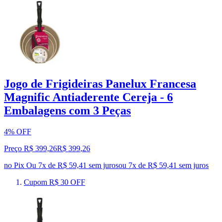
Jogo de Frigideiras Panelux Francesa
Magnific Antiaderente Cereja - 6
Embalagens com 3 Peças
4% OFF
Preço R$ 399,26
R$
399
,
26
no Pix
Ou 7x de R$ 59,41 sem juros
ou
7
x de
R$ 59,41
sem juros
Cupom R$ 30 OFF