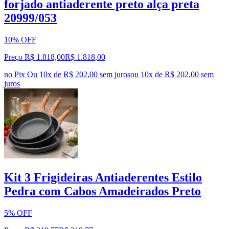
forjado antiaderente preto alça preta
20999/053
10% OFF
Preço R$ 1.818,00
R$
1.818
,
00
no Pix
Ou 10x de R$ 202,00 sem juros
ou
10
x de
R$ 202,00
sem
juros
Kit 3 Frigideiras Antiaderentes Estilo
Pedra com Cabos Amadeirados Preto
5% OFF