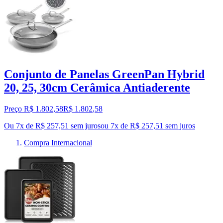
Conjunto de Panelas GreenPan Hybrid
20, 25, 30cm Cerâmica Antiaderente
Preço R$ 1.802,58
R$
1.802
,
58
Ou 7x de R$ 257,51 sem juros
ou
7
x de
R$ 257,51
sem juros
Compra Internacional