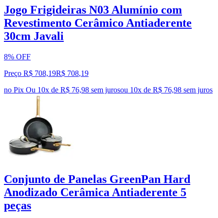
Jogo Frigideiras N03 Alumínio com
Revestimento Cerâmico Antiaderente
30cm Javali
8% OFF
Preço R$ 708,19
R$
708
,
19
no Pix
Ou 10x de R$ 76,98 sem juros
ou
10
x de
R$ 76,98
sem juros
Conjunto de Panelas GreenPan Hard
Anodizado Cerâmica Antiaderente 5
peças