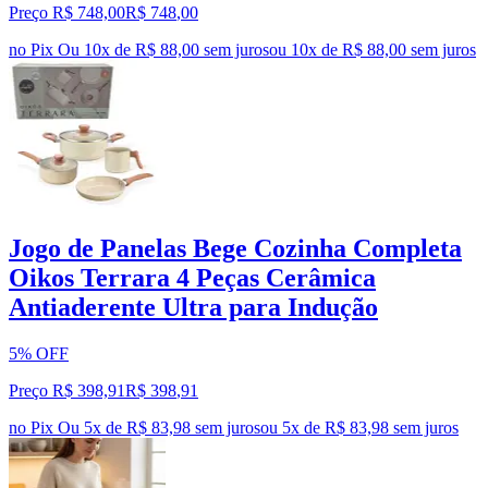
Preço R$ 748,00
R$
748
,
00
no Pix
Ou 10x de R$ 88,00 sem juros
ou
10
x de
R$ 88,00
sem juros
Jogo de Panelas Bege Cozinha Completa
Oikos Terrara 4 Peças Cerâmica
Antiaderente Ultra para Indução
5% OFF
Preço R$ 398,91
R$
398
,
91
no Pix
Ou 5x de R$ 83,98 sem juros
ou
5
x de
R$ 83,98
sem juros