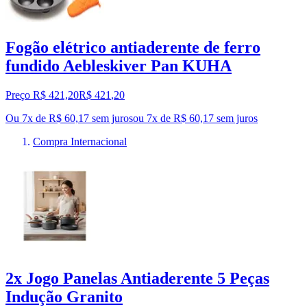
Fogão elétrico antiaderente de ferro
fundido Aebleskiver Pan KUHA
Preço R$ 421,20
R$
421
,
20
Ou 7x de R$ 60,17 sem juros
ou
7
x de
R$ 60,17
sem juros
Compra Internacional
2x Jogo Panelas Antiaderente 5 Peças
Indução Granito