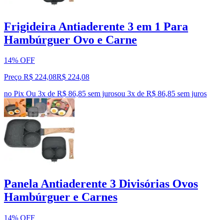
Frigideira Antiaderente 3 em 1 Para
Hambúrguer Ovo e Carne
14% OFF
Preço R$ 224,08
R$
224
,
08
no Pix
Ou 3x de R$ 86,85 sem juros
ou
3
x de
R$ 86,85
sem juros
Panela Antiaderente 3 Divisórias Ovos
Hambúrguer e Carnes
14% OFF