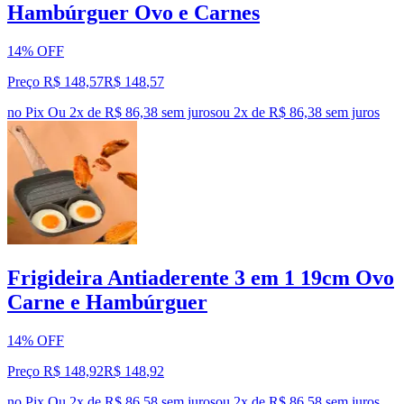
Hambúrguer Ovo e Carnes
14% OFF
Preço R$ 148,57
R$
148
,
57
no Pix
Ou 2x de R$ 86,38 sem juros
ou
2
x de
R$ 86,38
sem juros
Frigideira Antiaderente 3 em 1 19cm Ovo
Carne e Hambúrguer
14% OFF
Preço R$ 148,92
R$
148
,
92
no Pix
Ou 2x de R$ 86,58 sem juros
ou
2
x de
R$ 86,58
sem juros