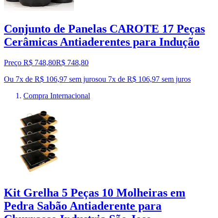
Conjunto de Panelas CAROTE 17 Peças
Cerâmicas Antiaderentes para Indução
Preço R$ 748,80
R$
748
,
80
Ou 7x de R$ 106,97 sem juros
ou
7
x de
R$ 106,97
sem juros
Compra Internacional
Kit Grelha 5 Peças 10 Molheiras em
Pedra Sabão Antiaderente para