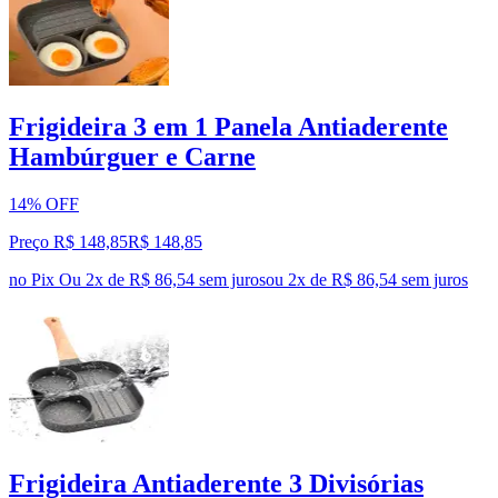
Frigideira 3 em 1 Panela Antiaderente
Hambúrguer e Carne
14% OFF
Preço R$ 148,85
R$
148
,
85
no Pix
Ou 2x de R$ 86,54 sem juros
ou
2
x de
R$ 86,54
sem juros
Frigideira Antiaderente 3 Divisórias