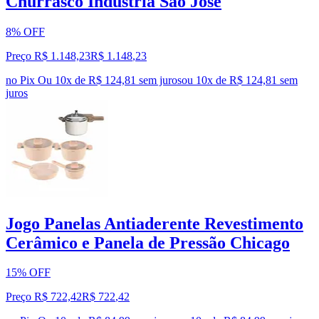
Churrasco Industria São Jose
8% OFF
Preço R$ 1.148,23
R$
1.148
,
23
no Pix
Ou 10x de R$ 124,81 sem juros
ou
10
x de
R$ 124,81
sem
juros
Jogo Panelas Antiaderente Revestimento
Cerâmico e Panela de Pressão Chicago
15% OFF
Preço R$ 722,42
R$
722
,
42