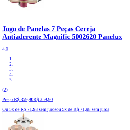
Jogo de Panelas 7 Peças Cereja
Antiaderente Magnific 5002620 Panelux
4.0
(2)
Preço R$ 359,90
R$
359
,
90
Ou 5x de R$ 71,98 sem juros
ou
5
x de
R$ 71,98
sem juros