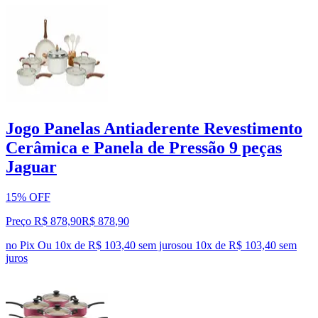
Jogo Panelas Antiaderente Revestimento
Cerâmica e Panela de Pressão 9 peças
Jaguar
15% OFF
Preço R$ 878,90
R$
878
,
90
no Pix
Ou 10x de R$ 103,40 sem juros
ou
10
x de
R$ 103,40
sem
juros