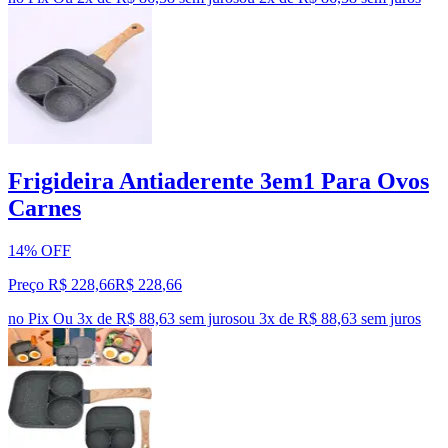
Frigideira Antiaderente 3em1 Para Ovos
Carnes
14% OFF
Preço R$ 228,66
R$
228
,
66
no Pix
Ou 3x de R$ 88,63 sem juros
ou
3
x de
R$ 88,63
sem juros