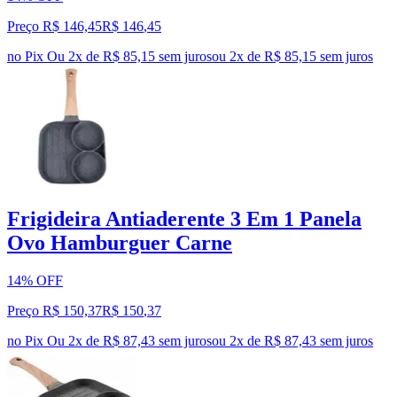
Preço R$ 146,45
R$
146
,
45
no Pix
Ou 2x de R$ 85,15 sem juros
ou
2
x de
R$ 85,15
sem juros
Frigideira Antiaderente 3 Em 1 Panela
Ovo Hamburguer Carne
14% OFF
Preço R$ 150,37
R$
150
,
37
no Pix
Ou 2x de R$ 87,43 sem juros
ou
2
x de
R$ 87,43
sem juros