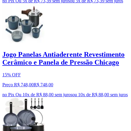
no Pix
Ou 5x de R$ 73,39 sem juros
ou
5
x de
R$ 73,39
sem juros
Jogo Panelas Antiaderente Revestimento
Cerâmico e Panela de Pressão Chicago
15% OFF
Preço R$ 748,00
R$
748
,
00
no Pix
Ou 10x de R$ 88,00 sem juros
ou
10
x de
R$ 88,00
sem juros