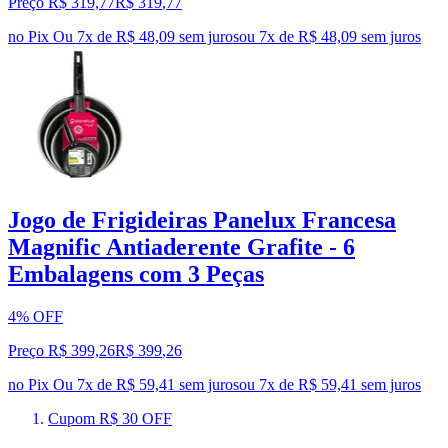
Preço R$ 319,77
R$
319
,
77
no Pix
Ou 7x de R$ 48,09 sem juros
ou
7
x de
R$ 48,09
sem juros
Jogo de Frigideiras Panelux Francesa
Magnific Antiaderente Grafite - 6
Embalagens com 3 Peças
4% OFF
Preço R$ 399,26
R$
399
,
26
no Pix
Ou 7x de R$ 59,41 sem juros
ou
7
x de
R$ 59,41
sem juros
Cupom R$ 30 OFF