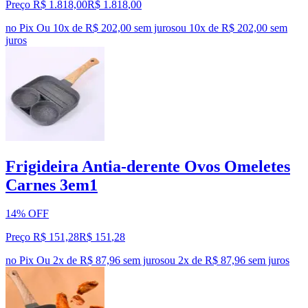
Preço R$ 1.818,00
R$
1.818
,
00
no Pix
Ou 10x de R$ 202,00 sem juros
ou
10
x de
R$ 202,00
sem
juros
Frigideira Antia-derente Ovos Omeletes
Carnes 3em1
14% OFF
Preço R$ 151,28
R$
151
,
28
no Pix
Ou 2x de R$ 87,96 sem juros
ou
2
x de
R$ 87,96
sem juros