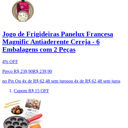
Jogo de Frigideiras Panelux Francesa
Magnific Antiaderente Cereja - 6
Embalagens com 2 Peças
4% OFF
Preço R$ 239,90
R$
239
,
90
no Pix
Ou 4x de R$ 62,48 sem juros
ou
4
x de
R$ 62,48
sem juros
Cupom R$ 15 OFF