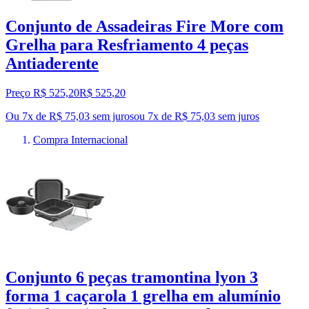
Conjunto de Assadeiras Fire More com
Grelha para Resfriamento 4 peças
Antiaderente
Preço R$ 525,20
R$
525
,
20
Ou 7x de R$ 75,03 sem juros
ou
7
x de
R$ 75,03
sem juros
Compra Internacional
Conjunto 6 peças tramontina lyon 3
forma 1 caçarola 1 grelha em alumínio