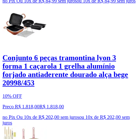
no Pix
Ou 10x de R$ 84,99 sem juros
ou
10
x de
R$ 84,99
sem juros
Conjunto 6 peças tramontina lyon 3
forma 1 caçarola 1 grelha alumínio
forjado antiaderente dourado alça bege
20998/453
10% OFF
Preço R$ 1.818,00
R$
1.818
,
00
no Pix
Ou 10x de R$ 202,00 sem juros
ou
10
x de
R$ 202,00
sem
juros