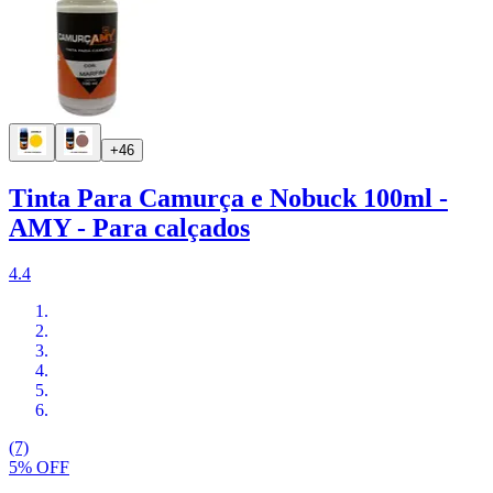
+46
Tinta Para Camurça e Nobuck 100ml -
AMY - Para calçados
4.4
(7)
5% OFF