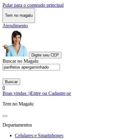
Pular para o conteudo principal
Tem no magalu
Atendimento
Digite seu CEP
Buscar no Magalu
Buscar
0
Boas vindas :)
Entre ou Cadastre-se
Tem no Magalu
Departamentos
Celulares e Smartphones