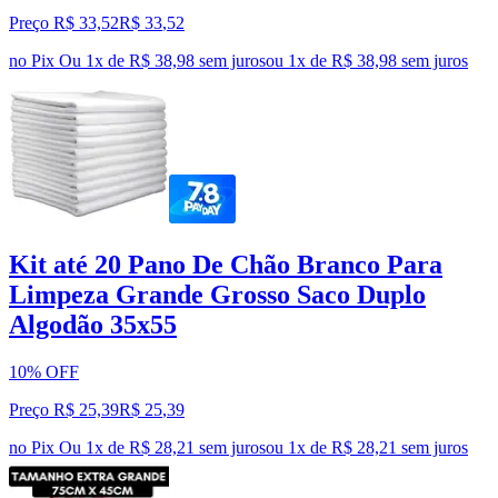
Preço R$ 33,52
R$
33
,
52
no Pix
Ou 1x de R$ 38,98 sem juros
ou
1
x de
R$ 38,98
sem juros
Kit até 20 Pano De Chão Branco Para
Limpeza Grande Grosso Saco Duplo
Algodão 35x55
10% OFF
Preço R$ 25,39
R$
25
,
39
no Pix
Ou 1x de R$ 28,21 sem juros
ou
1
x de
R$ 28,21
sem juros