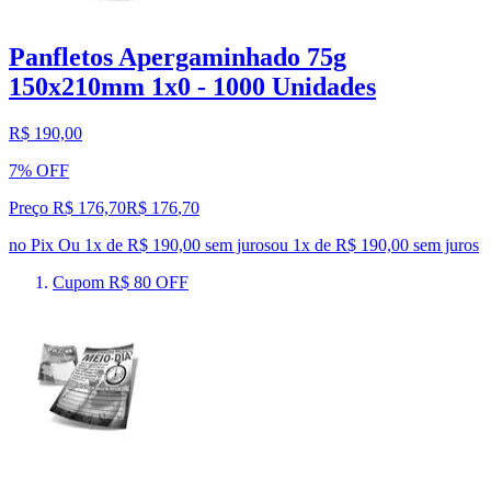
Panfletos Apergaminhado 75g
150x210mm 1x0 - 1000 Unidades
R$ 190,00
7% OFF
Preço R$ 176,70
R$
176
,
70
no Pix
Ou 1x de R$ 190,00 sem juros
ou
1
x de
R$ 190,00
sem juros
Cupom R$ 80 OFF