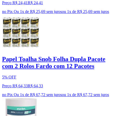
Preço R$ 24,41
R$
24
,
41
no Pix
Ou 1x de R$ 25,69 sem juros
ou
1
x de
R$ 25,69
sem juros
Papel Toalha Snob Folha Dupla Pacote
com 2 Rolos Fardo com 12 Pacotes
5% OFF
Preço R$ 64,33
R$
64
,
33
no Pix
Ou 1x de R$ 67,72 sem juros
ou
1
x de
R$ 67,72
sem juros