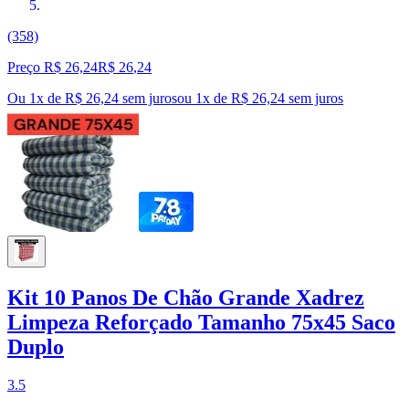
(358)
Preço R$ 26,24
R$
26
,
24
Ou 1x de R$ 26,24 sem juros
ou
1
x de
R$ 26,24
sem juros
Kit 10 Panos De Chão Grande Xadrez
Limpeza Reforçado Tamanho 75x45 Saco
Duplo
3.5