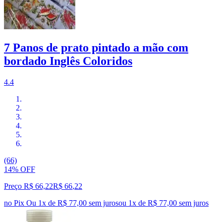
7 Panos de prato pintado a mão com
bordado Inglês Coloridos
4.4
(66)
14% OFF
Preço R$ 66,22
R$
66
,
22
no Pix
Ou 1x de R$ 77,00 sem juros
ou
1
x de
R$ 77,00
sem juros