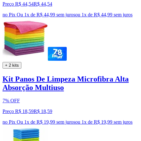
Preço R$ 44,54
R$
44
,
54
no Pix
Ou 1x de R$ 44,99 sem juros
ou
1
x de
R$ 44,99
sem juros
+ 2 kits
Kit Panos De Limpeza Microfibra Alta
Absorção Multiuso
7% OFF
Preço R$ 18,59
R$
18
,
59
no Pix
Ou 1x de R$ 19,99 sem juros
ou
1
x de
R$ 19,99
sem juros