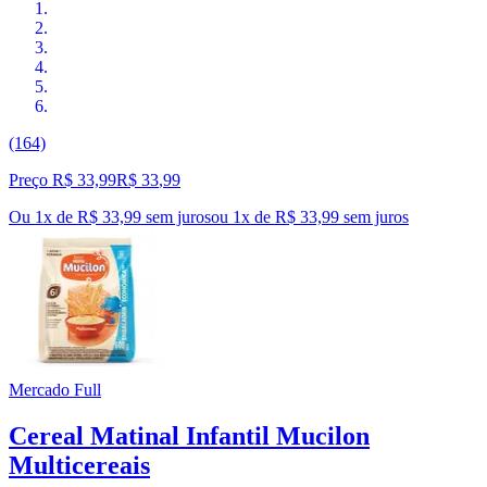
(164)
Preço R$ 33,99
R$
33
,
99
Ou 1x de R$ 33,99 sem juros
ou
1
x de
R$ 33,99
sem juros
Mercado Full
Cereal Matinal Infantil Mucilon
Multicereais