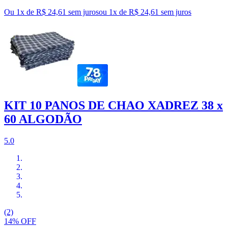
Ou 1x de R$ 24,61 sem juros
ou
1
x de
R$ 24,61
sem juros
KIT 10 PANOS DE CHAO XADREZ 38 x
60 ALGODÃO
5.0
(2)
14% OFF