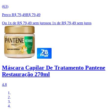
(63)
Preço R$ 79,49
R$
79
,
49
Ou 1x de R$ 79,49 sem juros
ou
1
x de
R$ 79,49
sem juros
Máscara Capilar De Tratamento Pantene
Restauração 270ml
4.8