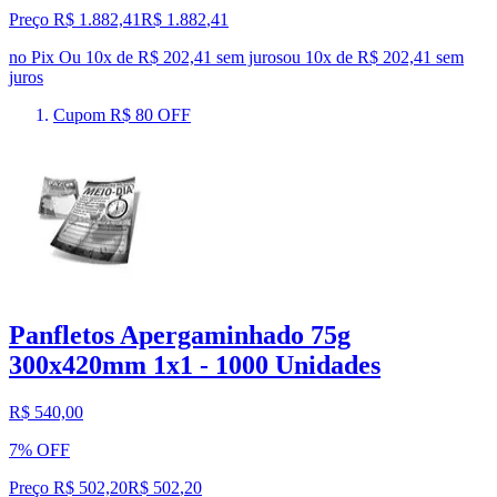
Preço R$ 1.882,41
R$
1.882
,
41
no Pix
Ou 10x de R$ 202,41 sem juros
ou
10
x de
R$ 202,41
sem
juros
Cupom R$ 80 OFF
Panfletos Apergaminhado 75g
300x420mm 1x1 - 1000 Unidades
R$ 540,00
7% OFF
Preço R$ 502,20
R$
502
,
20