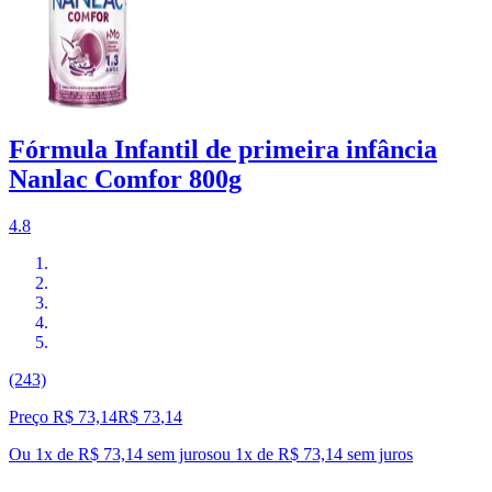
Fórmula Infantil de primeira infância
Nanlac Comfor 800g
4.8
(243)
Preço R$ 73,14
R$
73
,
14
Ou 1x de R$ 73,14 sem juros
ou
1
x de
R$ 73,14
sem juros