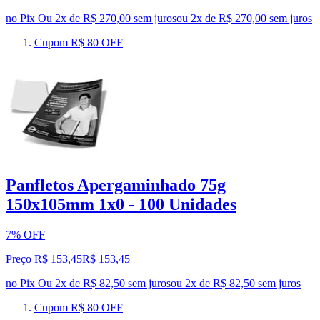
no Pix
Ou 2x de R$ 270,00 sem juros
ou
2
x de
R$ 270,00
sem juros
Cupom R$ 80 OFF
Panfletos Apergaminhado 75g
150x105mm 1x0 - 100 Unidades
7% OFF
Preço R$ 153,45
R$
153
,
45
no Pix
Ou 2x de R$ 82,50 sem juros
ou
2
x de
R$ 82,50
sem juros
Cupom R$ 80 OFF