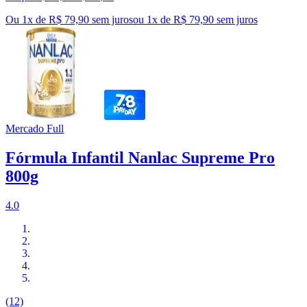
Ou 1x de R$ 79,90 sem juros
ou
1
x de
R$ 79,90
sem juros
Mercado Full
Fórmula Infantil Nanlac Supreme Pro
800g
4.0
(12)