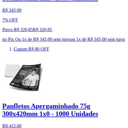
R$ 345,00
7% OFF
Preço R$ 320,85
R$
320
,
85
no Pix
Ou 1x de R$ 345,00 sem juros
ou
1
x de
R$ 345,00
sem juros
Cupom R$ 80 OFF
Panfletos Apergaminhado 75g
300x420mm 1x0 - 1000 Unidades
R$ 415,00