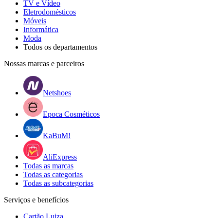
TV e Vídeo
Eletrodomésticos
Móveis
Informática
Moda
Todos os departamentos
Nossas marcas e parceiros
Netshoes
Epoca Cosméticos
KaBuM!
AliExpress
Todas as marcas
Todas as categorias
Todas as subcategorias
Serviços e benefícios
Cartão Luiza