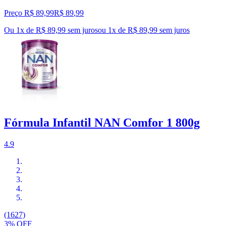
Preço R$ 89,99
R$
89
,
99
Ou 1x de R$ 89,99 sem juros
ou
1
x de
R$ 89,99
sem juros
Fórmula Infantil NAN Comfor 1 800g
4.9
(1627)
3% OFF