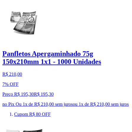
Panfletos Apergaminhado 75g
150x210mm 1x1 - 1000 Unidades
R$ 210,00
7% OFF
Preço R$ 195,30
R$
195
,
30
no Pix
Ou 1x de R$ 210,00 sem juros
ou
1
x de
R$ 210,00
sem juros
Cupom R$ 80 OFF