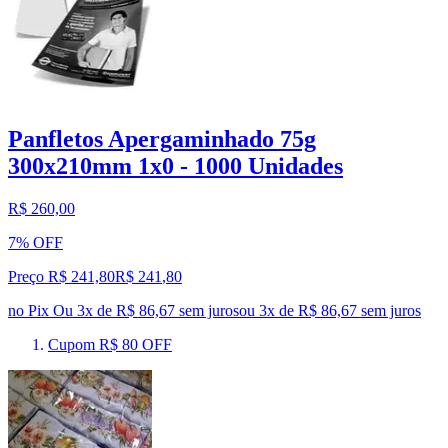
Panfletos Apergaminhado 75g
300x210mm 1x0 - 1000 Unidades
R$ 260,00
7% OFF
Preço R$ 241,80
R$
241
,
80
no Pix
Ou 3x de R$ 86,67 sem juros
ou
3
x de
R$ 86,67
sem juros
Cupom R$ 80 OFF