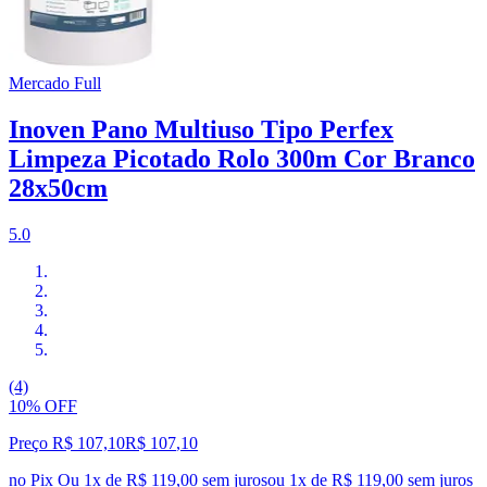
Mercado Full
Inoven Pano Multiuso Tipo Perfex
Limpeza Picotado Rolo 300m Cor Branco
28x50cm
5.0
(4)
10% OFF
Preço R$ 107,10
R$
107
,
10
no Pix
Ou 1x de R$ 119,00 sem juros
ou
1
x de
R$ 119,00
sem juros