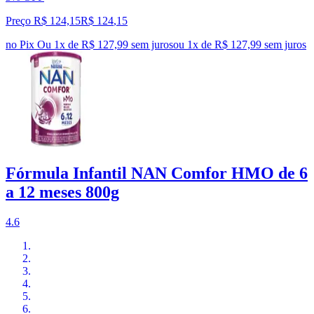
Preço R$ 124,15
R$
124
,
15
no Pix
Ou 1x de R$ 127,99 sem juros
ou
1
x de
R$ 127,99
sem juros
Fórmula Infantil NAN Comfor HMO de 6
a 12 meses 800g
4.6