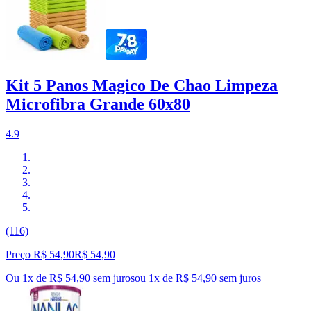
Kit 5 Panos Magico De Chao Limpeza
Microfibra Grande 60x80
4.9
(116)
Preço R$ 54,90
R$
54
,
90
Ou 1x de R$ 54,90 sem juros
ou
1
x de
R$ 54,90
sem juros