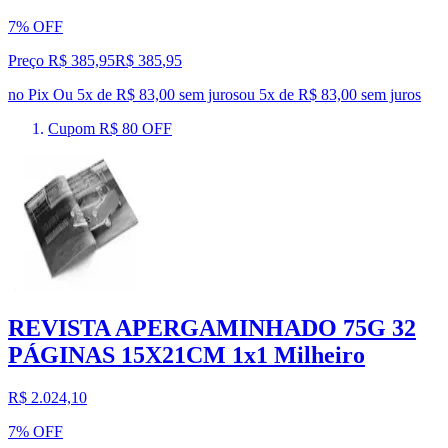
7% OFF
Preço R$ 385,95
R$
385
,
95
no Pix
Ou 5x de R$ 83,00 sem juros
ou
5
x de
R$ 83,00
sem juros
Cupom R$ 80 OFF
REVISTA APERGAMINHADO 75G 32
PÁGINAS 15X21CM 1x1 Milheiro
R$ 2.024,10
7% OFF