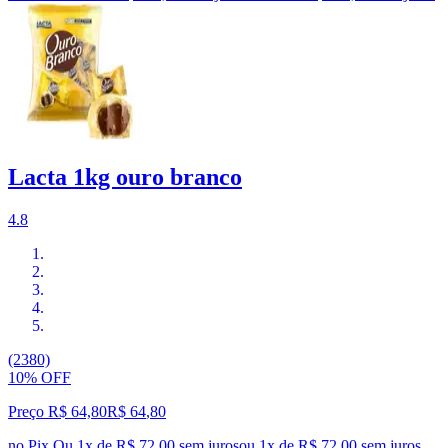
Lacta 1kg ouro branco
4.8
(2380)
10% OFF
Preço R$ 64,80
R$
64
,
80
no Pix
Ou 1x de R$ 72,00 sem juros
ou
1
x de
R$ 72,00
sem juros