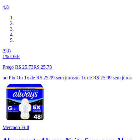
4.8
(93)
1% OFF
Preço R$ 25,73
R$
25
,
73
no Pix
Ou 1x de R$ 25,99 sem juros
ou
1
x de
R$ 25,99
sem juros
Mercado Full