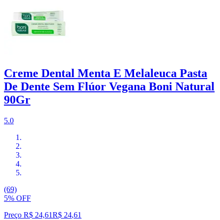
Creme Dental Menta E Melaleuca Pasta
De Dente Sem Flúor Vegana Boni Natural
90Gr
5.0
(69)
5% OFF
Preço R$ 24,61
R$
24
,
61