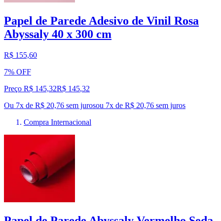
Papel de Parede Adesivo de Vinil Rosa
Abyssaly 40 x 300 cm
R$ 155,60
7% OFF
Preço R$ 145,32
R$
145
,
32
Ou 7x de R$ 20,76 sem juros
ou
7
x de
R$ 20,76
sem juros
Compra Internacional
Papel de Parede Abyssaly Vermelho Seda