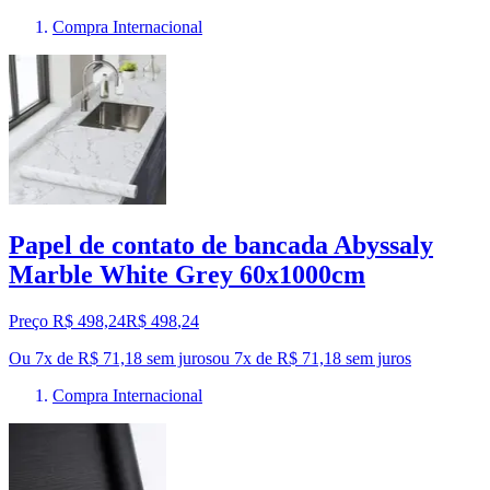
Compra Internacional
Papel de contato de bancada Abyssaly
Marble White Grey 60x1000cm
Preço R$ 498,24
R$
498
,
24
Ou 7x de R$ 71,18 sem juros
ou
7
x de
R$ 71,18
sem juros
Compra Internacional