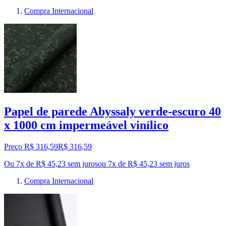
Compra Internacional
Papel de parede Abyssaly verde-escuro 40
x 1000 cm impermeável vinílico
Preço R$ 316,59
R$
316
,
59
Ou 7x de R$ 45,23 sem juros
ou
7
x de
R$ 45,23
sem juros
Compra Internacional