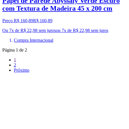
Papel de Parede Abyssaly Verde Escuro
com Textura de Madeira 45 x 200 cm
Preço R$ 160,89
R$
160
,
89
Ou 7x de R$ 22,98 sem juros
ou
7
x de
R$ 22,98
sem juros
Compra Internacional
Página
1
de
2
1
2
Próximo