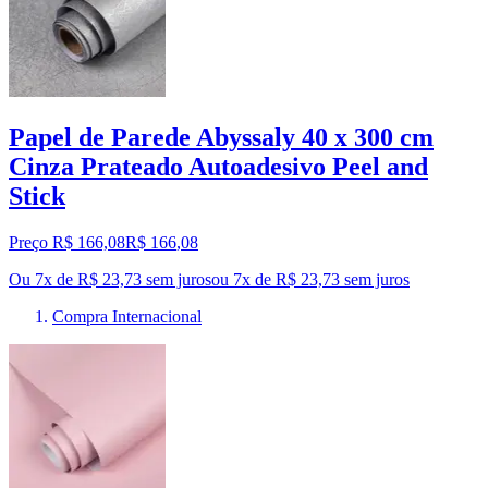
Papel de Parede Abyssaly 40 x 300 cm
Cinza Prateado Autoadesivo Peel and
Stick
Preço R$ 166,08
R$
166
,
08
Ou 7x de R$ 23,73 sem juros
ou
7
x de
R$ 23,73
sem juros
Compra Internacional