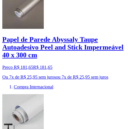
Papel de Parede Abyssaly Taupe
Autoadesivo Peel and Stick Impermeável
40 x 300 cm
Preço R$ 181,65
R$
181
,
65
Ou 7x de R$ 25,95 sem juros
ou
7
x de
R$ 25,95
sem juros
Compra Internacional