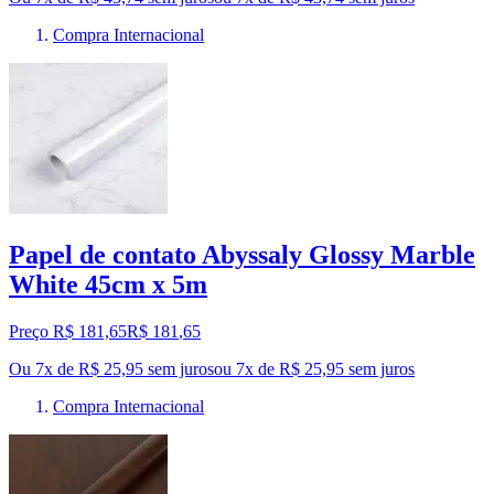
Compra Internacional
Papel de contato Abyssaly Glossy Marble
White 45cm x 5m
Preço R$ 181,65
R$
181
,
65
Ou 7x de R$ 25,95 sem juros
ou
7
x de
R$ 25,95
sem juros
Compra Internacional