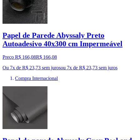
Papel de Parede Abyssaly Preto
Autoadesivo 40x300 cm Impermeável
Preço R$ 166,08
R$
166
,
08
Ou 7x de R$ 23,73 sem juros
ou
7
x de
R$ 23,73
sem juros
Compra Internacional