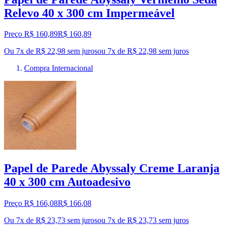
Relevo 40 x 300 cm Impermeável
Preço R$ 160,89
R$
160
,
89
Ou 7x de R$ 22,98 sem juros
ou
7
x de
R$ 22,98
sem juros
Compra Internacional
Papel de Parede Abyssaly Creme Laranja
40 x 300 cm Autoadesivo
Preço R$ 166,08
R$
166
,
08
Ou 7x de R$ 23,73 sem juros
ou
7
x de
R$ 23,73
sem juros