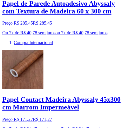
Papel de Parede Autoadesivo Abyssaly
com Textura de Madeira 60 x 300 cm
Preço R$ 285,45
R$
285
,
45
Ou 7x de R$ 40,78 sem juros
ou
7
x de
R$ 40,78
sem juros
Compra Internacional
Papel Contact Madeira Abyssaly 45x300
cm Marrom Impermeável
Preço R$ 171,27
R$
171
,
27