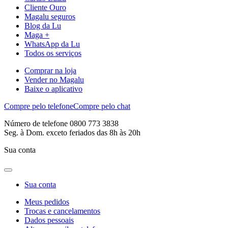
Cliente Ouro
Magalu seguros
Blog da Lu
Maga +
WhatsApp da Lu
Todos os serviços
Comprar na loja
Vender no Magalu
Baixe o aplicativo
Compre pelo telefone
Compre pelo chat
Número de telefone 0800 773 3838
Seg. à Dom. exceto feriados das 8h às 20h
Sua conta
Sua conta
Meus pedidos
Trocas e cancelamentos
Dados pessoais