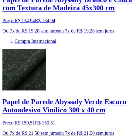
com Textura de Madeira 45x300 cm
Preço R$ 134,94
R$
134
,
94
Ou 7x de R$ 19,28 sem juros
ou
7
x de
R$ 19,28
sem juros
Compra Internacional
Papel de Parede Abyssaly Verde Escuro
Autoadesivo Vinílico 300 x 40 cm
Preço R$ 150,51
R$
150
,
51
Ou 7x de R$ 21,50 sem juros
ou
7
x de
R$ 21,50
sem juros