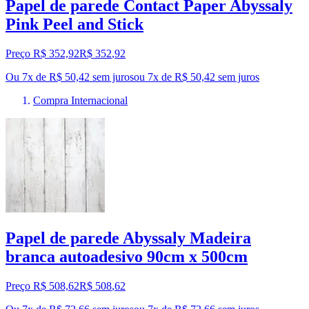
Papel de parede Contact Paper Abyssaly
Pink Peel and Stick
Preço R$ 352,92
R$
352
,
92
Ou 7x de R$ 50,42 sem juros
ou
7
x de
R$ 50,42
sem juros
Compra Internacional
Papel de parede Abyssaly Madeira
branca autoadesivo 90cm x 500cm
Preço R$ 508,62
R$
508
,
62