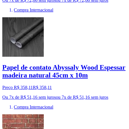
Ou 7x de R$ 72,66 sem juros
ou
7
x de
R$ 72,66
sem juros
Compra Internacional
Papel de contato Abyssaly Wood Espessar
madeira natural 45cm x 10m
Preço R$ 358,11
R$
358
,
11
Ou 7x de R$ 51,16 sem juros
ou
7
x de
R$ 51,16
sem juros
Compra Internacional