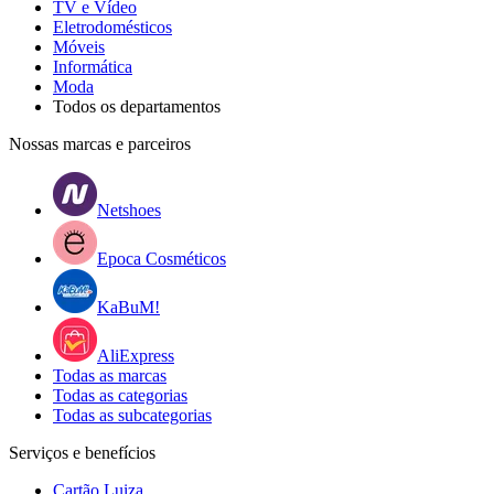
TV e Vídeo
Eletrodomésticos
Móveis
Informática
Moda
Todos os departamentos
Nossas marcas e parceiros
Netshoes
Epoca Cosméticos
KaBuM!
AliExpress
Todas as marcas
Todas as categorias
Todas as subcategorias
Serviços e benefícios
Cartão Luiza