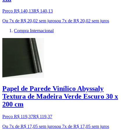
Preço R$ 140,13
R$
140
,
13
Ou 7x de R$ 20,02 sem juros
ou
7
x de
R$ 20,02
sem juros
Compra Internacional
Papel de Parede Vinílico Abyssaly
Textura de Madeira Verde Escuro 30 x
200 cm
Preço R$ 119,37
R$
119
,
37
Ou 7x de R$ 17,05 sem juros
ou
7
x de
R$ 17,05
sem juros