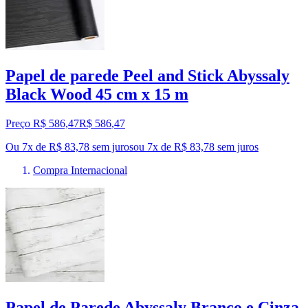
Papel de parede Peel and Stick Abyssaly
Black Wood 45 cm x 15 m
Preço R$ 586,47
R$
586
,
47
Ou 7x de R$ 83,78 sem juros
ou
7
x de
R$ 83,78
sem juros
Compra Internacional
Papel de Parede Abyssaly Branco e Cinza