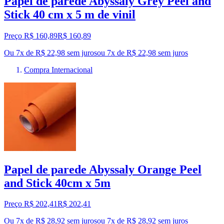
Papel de parede Abyssaly Grey Peel and
Stick 40 cm x 5 m de vinil
Preço R$ 160,89
R$
160
,
89
Ou 7x de R$ 22,98 sem juros
ou
7
x de
R$ 22,98
sem juros
Compra Internacional
Papel de parede Abyssaly Orange Peel
and Stick 40cm x 5m
Preço R$ 202,41
R$
202
,
41
Ou 7x de R$ 28,92 sem juros
ou
7
x de
R$ 28,92
sem juros