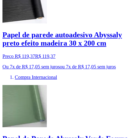
Papel de parede autoadesivo Abyssaly
preto efeito madeira 30 x 200 cm
Preço R$ 119,37
R$
119
,
37
Ou 7x de R$ 17,05 sem juros
ou
7
x de
R$ 17,05
sem juros
Compra Internacional