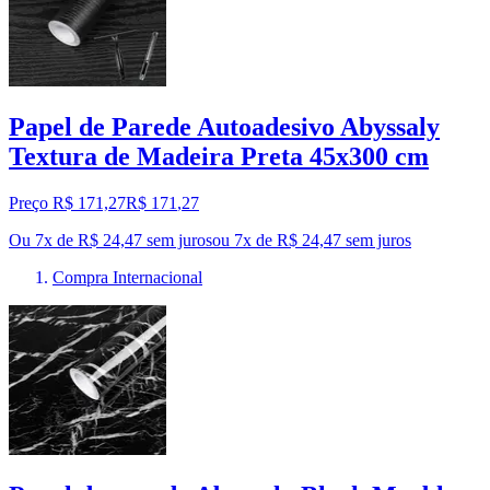
Papel de Parede Autoadesivo Abyssaly
Textura de Madeira Preta 45x300 cm
Preço R$ 171,27
R$
171
,
27
Ou 7x de R$ 24,47 sem juros
ou
7
x de
R$ 24,47
sem juros
Compra Internacional