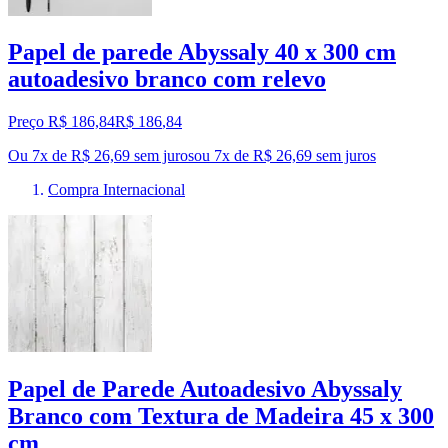
Papel de parede Abyssaly 40 x 300 cm
autoadesivo branco com relevo
Preço R$ 186,84
R$
186
,
84
Ou 7x de R$ 26,69 sem juros
ou
7
x de
R$ 26,69
sem juros
Compra Internacional
Papel de Parede Autoadesivo Abyssaly
Branco com Textura de Madeira 45 x 300
cm