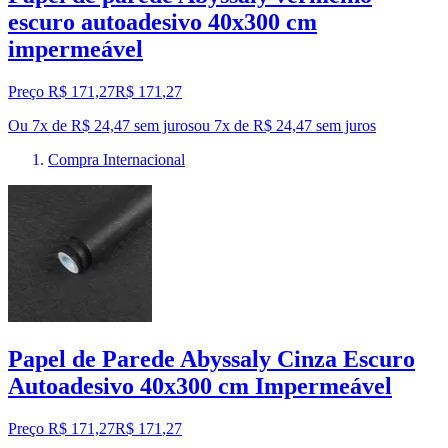
escuro autoadesivo 40x300 cm
impermeável
Preço R$ 171,27
R$
171
,
27
Ou 7x de R$ 24,47 sem juros
ou
7
x de
R$ 24,47
sem juros
Compra Internacional
Papel de Parede Abyssaly Cinza Escuro
Autoadesivo 40x300 cm Impermeável
Preço R$ 171,27
R$
171
,
27