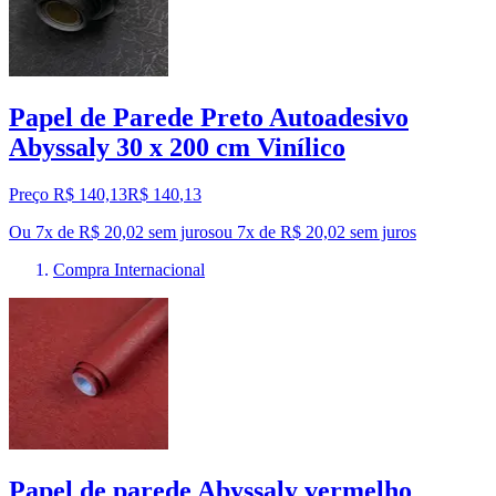
Papel de Parede Preto Autoadesivo
Abyssaly 30 x 200 cm Vinílico
Preço R$ 140,13
R$
140
,
13
Ou 7x de R$ 20,02 sem juros
ou
7
x de
R$ 20,02
sem juros
Compra Internacional
Papel de parede Abyssaly vermelho