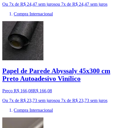
Ou 7x de R$ 24,47 sem juros
ou
7
x de
R$ 24,47
sem juros
Compra Internacional
Papel de Parede Abyssaly 45x300 cm
Preto Autoadesivo Vinílico
Preço R$ 166,08
R$
166
,
08
Ou 7x de R$ 23,73 sem juros
ou
7
x de
R$ 23,73
sem juros
Compra Internacional