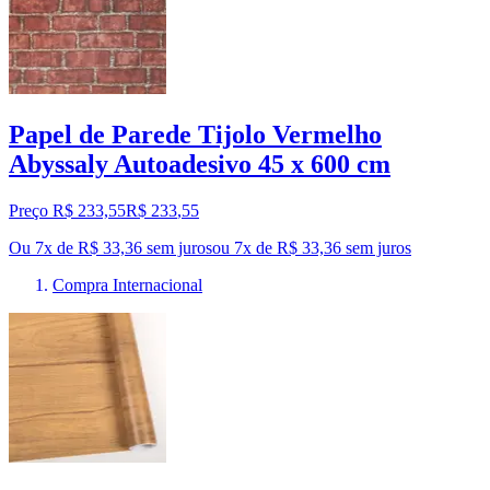
Papel de Parede Tijolo Vermelho
Abyssaly Autoadesivo 45 x 600 cm
Preço R$ 233,55
R$
233
,
55
Ou 7x de R$ 33,36 sem juros
ou
7
x de
R$ 33,36
sem juros
Compra Internacional