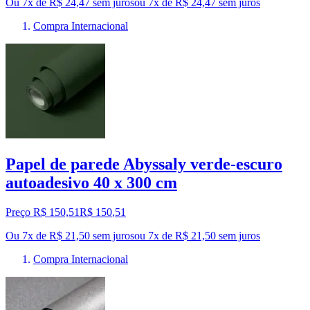
Ou 7x de R$ 24,47 sem juros
ou
7
x de
R$ 24,47
sem juros
Compra Internacional
Papel de parede Abyssaly verde-escuro
autoadesivo 40 x 300 cm
Preço R$ 150,51
R$
150
,
51
Ou 7x de R$ 21,50 sem juros
ou
7
x de
R$ 21,50
sem juros
Compra Internacional