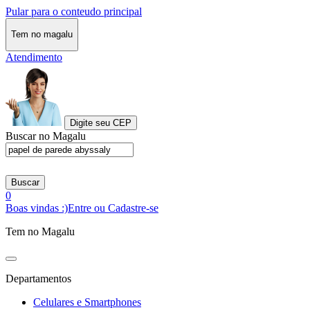
Pular para o conteudo principal
Tem no magalu
Atendimento
Digite seu CEP
Buscar no Magalu
Buscar
0
Boas vindas :)
Entre ou Cadastre-se
Tem no Magalu
Departamentos
Celulares e Smartphones