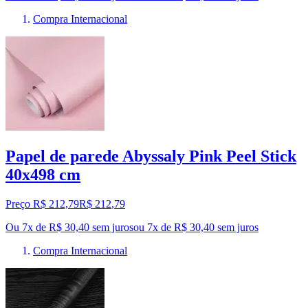
Compra Internacional
Papel de parede Abyssaly Pink Peel Stick
40x498 cm
Preço R$ 212,79
R$
212
,
79
Ou 7x de R$ 30,40 sem juros
ou
7
x de
R$ 30,40
sem juros
Compra Internacional