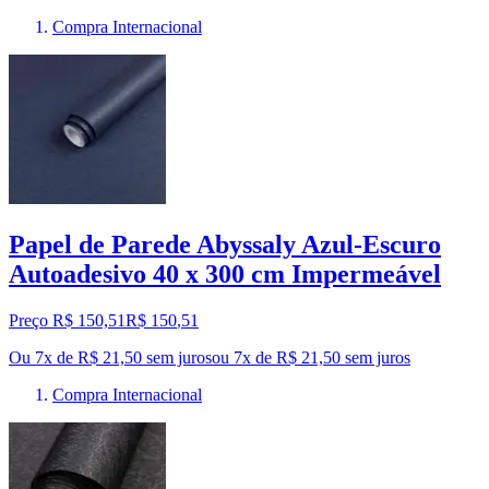
Compra Internacional
Papel de Parede Abyssaly Azul-Escuro
Autoadesivo 40 x 300 cm Impermeável
Preço R$ 150,51
R$
150
,
51
Ou 7x de R$ 21,50 sem juros
ou
7
x de
R$ 21,50
sem juros
Compra Internacional