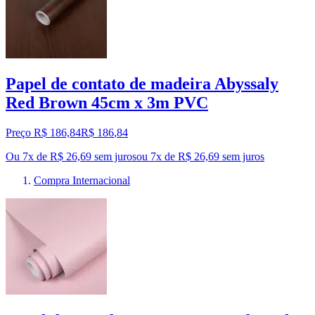
Papel de contato de madeira Abyssaly
Red Brown 45cm x 3m PVC
Preço R$ 186,84
R$
186
,
84
Ou 7x de R$ 26,69 sem juros
ou
7
x de
R$ 26,69
sem juros
Compra Internacional