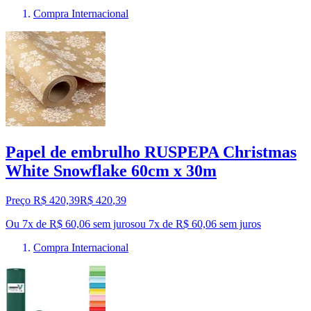
Compra Internacional
Papel de embrulho RUSPEPA Christmas
White Snowflake 60cm x 30m
Preço R$ 420,39
R$
420
,
39
Ou 7x de R$ 60,06 sem juros
ou
7
x de
R$ 60,06
sem juros
Compra Internacional