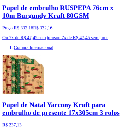
Papel de embrulho RUSPEPA 76cm x
10m Burgundy Kraft 80GSM
Preço R$ 332,16
R$
332
,
16
Ou 7x de R$ 47,45 sem juros
ou
7
x de
R$ 47,45
sem juros
Compra Internacional
Papel de Natal Yarcony Kraft para
embrulho de presente 17x305cm 3 rolos
R$ 237,13