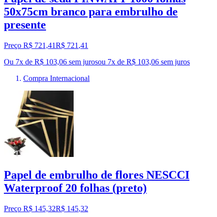
50x75cm branco para embrulho de
presente
Preço R$ 721,41
R$
721
,
41
Ou 7x de R$ 103,06 sem juros
ou
7
x de
R$ 103,06
sem juros
Compra Internacional
Papel de embrulho de flores NESCCI
Waterproof 20 folhas (preto)
Preço R$ 145,32
R$
145
,
32