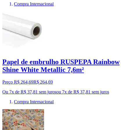
Compra Internacional
Papel de embrulho RUSPEPA Rainbow
Shine White Metallic 7,6m²
Preço R$ 264,69
R$
264
,
69
Ou 7x de R$ 37,81 sem juros
ou
7
x de
R$ 37,81
sem juros
Compra Internacional