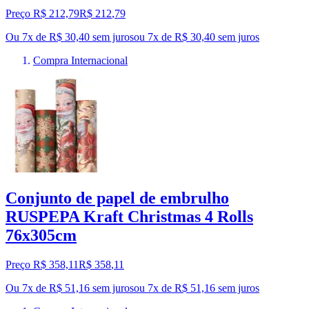
Preço R$ 212,79
R$
212
,
79
Ou 7x de R$ 30,40 sem juros
ou
7
x de
R$ 30,40
sem juros
Compra Internacional
Conjunto de papel de embrulho
RUSPEPA Kraft Christmas 4 Rolls
76x305cm
Preço R$ 358,11
R$
358
,
11
Ou 7x de R$ 51,16 sem juros
ou
7
x de
R$ 51,16
sem juros