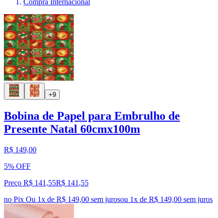
Compra Internacional
+9
Bobina de Papel para Embrulho de
Presente Natal 60cmx100m
R$ 149,00
5% OFF
Preço R$ 141,55
R$
141
,
55
no Pix
Ou 1x de R$ 149,00 sem juros
ou
1
x de
R$ 149,00
sem juros