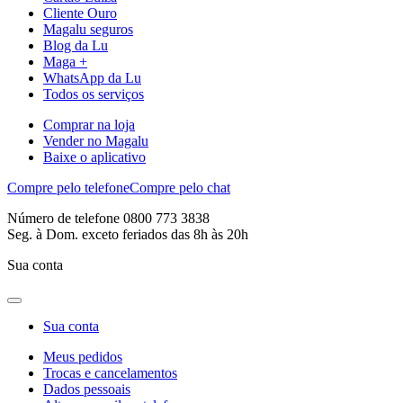
Cliente Ouro
Magalu seguros
Blog da Lu
Maga +
WhatsApp da Lu
Todos os serviços
Comprar na loja
Vender no Magalu
Baixe o aplicativo
Compre pelo telefone
Compre pelo chat
Número de telefone 0800 773 3838
Seg. à Dom. exceto feriados das 8h às 20h
Sua conta
Sua conta
Meus pedidos
Trocas e cancelamentos
Dados pessoais