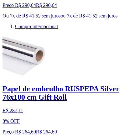
Preço R$ 290,64
R$
290
,
64
Ou 7x de R$ 41,52 sem juros
ou
7
x de
R$ 41,52
sem juros
Compra Internacional
Papel de embrulho RUSPEPA Silver
76x100 cm Gift Roll
R$ 287,11
8% OFF
Preço R$ 264,69
R$
264
,
69