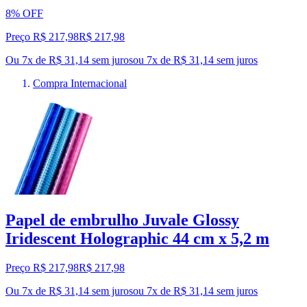
8% OFF
Preço R$ 217,98
R$
217
,
98
Ou 7x de R$ 31,14 sem juros
ou
7
x de
R$ 31,14
sem juros
Compra Internacional
Papel de embrulho Juvale Glossy
Iridescent Holographic 44 cm x 5,2 m
Preço R$ 217,98
R$
217
,
98
Ou 7x de R$ 31,14 sem juros
ou
7
x de
R$ 31,14
sem juros