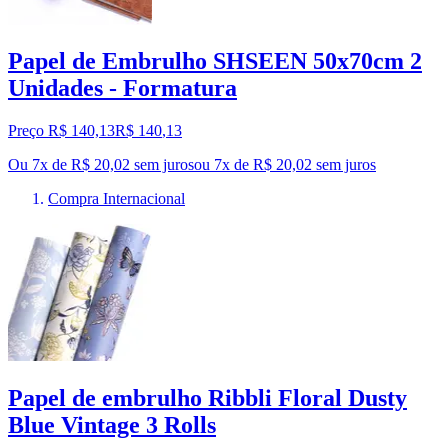
Papel de Embrulho SHSEEN 50x70cm 2
Unidades - Formatura
Preço R$ 140,13
R$
140
,
13
Ou 7x de R$ 20,02 sem juros
ou
7
x de
R$ 20,02
sem juros
Compra Internacional
Papel de embrulho Ribbli Floral Dusty
Blue Vintage 3 Rolls