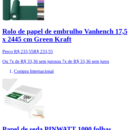
Rolo de papel de embrulho Vanhench 17,5
x 2445 cm Green Kraft
Preço R$ 233,55
R$
233
,
55
Ou 7x de R$ 33,36 sem juros
ou
7
x de
R$ 33,36
sem juros
Compra Internacional
Papel de seda PINWATT 1000 folhas