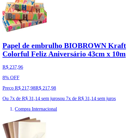
Papel de embrulho BIOBROWN Kraft
Colorful Feliz Aniversário 43cm x 10m
R$ 237,96
8% OFF
Preço R$ 217,98
R$
217
,
98
Ou 7x de R$ 31,14 sem juros
ou
7
x de
R$ 31,14
sem juros
Compra Internacional