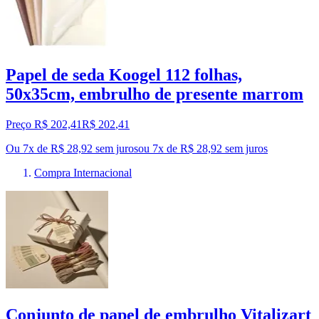
Papel de seda Koogel 112 folhas,
50x35cm, embrulho de presente marrom
Preço R$ 202,41
R$
202
,
41
Ou 7x de R$ 28,92 sem juros
ou
7
x de
R$ 28,92
sem juros
Compra Internacional
Conjunto de papel de embrulho Vitalizart