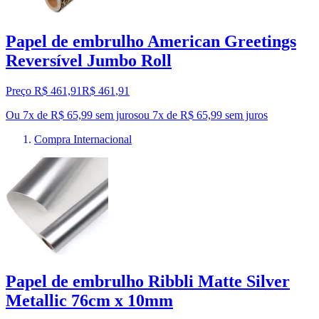
Papel de embrulho American Greetings
Reversível Jumbo Roll
Preço R$ 461,91
R$
461
,
91
Ou 7x de R$ 65,99 sem juros
ou
7
x de
R$ 65,99
sem juros
Compra Internacional
Papel de embrulho Ribbli Matte Silver
Metallic 76cm x 10mm