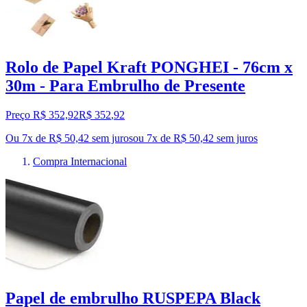
Rolo de Papel Kraft PONGHEI - 76cm x
30m - Para Embrulho de Presente
Preço R$ 352,92
R$
352
,
92
Ou 7x de R$ 50,42 sem juros
ou
7
x de
R$ 50,42
sem juros
Compra Internacional
Papel de embrulho RUSPEPA Black