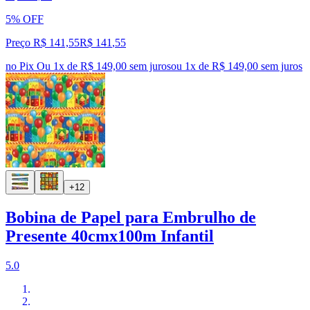
5% OFF
Preço R$ 141,55
R$
141
,
55
no Pix
Ou 1x de R$ 149,00 sem juros
ou
1
x de
R$ 149,00
sem juros
+12
Bobina de Papel para Embrulho de
Presente 40cmx100m Infantil
5.0