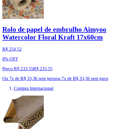
Rolo de papel de embrulho Aimyoo
Watercolor Floral Kraft 17x60cm
R$ 254,52
8% OFF
Preço R$ 233,55
R$
233
,
55
Ou 7x de R$ 33,36 sem juros
ou
7
x de
R$ 33,36
sem juros
Compra Internacional