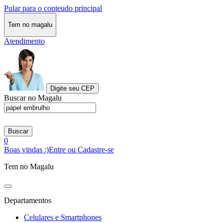
Pular para o conteudo principal
Tem no magalu
Atendimento
Digite seu CEP
Buscar no Magalu
Buscar
0
Boas vindas :)
Entre ou Cadastre-se
Tem no Magalu
Departamentos
Celulares e Smartphones