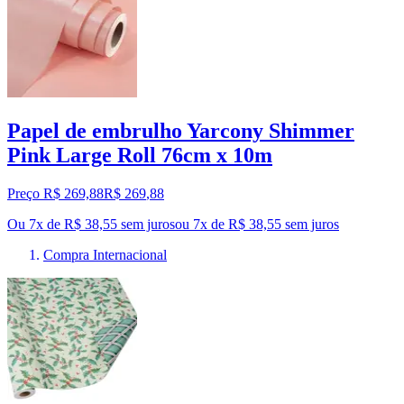
Papel de embrulho Yarcony Shimmer
Pink Large Roll 76cm x 10m
Preço R$ 269,88
R$
269
,
88
Ou 7x de R$ 38,55 sem juros
ou
7
x de
R$ 38,55
sem juros
Compra Internacional