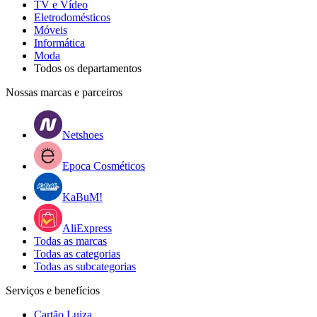
TV e Vídeo
Eletrodomésticos
Móveis
Informática
Moda
Todos os departamentos
Nossas marcas e parceiros
Netshoes
Epoca Cosméticos
KaBuM!
AliExpress
Todas as marcas
Todas as categorias
Todas as subcategorias
Serviços e benefícios
Cartão Luiza