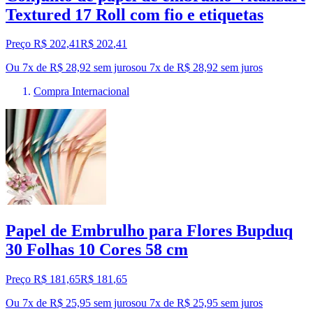
Textured 17 Roll com fio e etiquetas
Preço R$ 202,41
R$
202
,
41
Ou 7x de R$ 28,92 sem juros
ou
7
x de
R$ 28,92
sem juros
Compra Internacional
Papel de Embrulho para Flores Bupduq
30 Folhas 10 Cores 58 cm
Preço R$ 181,65
R$
181
,
65
Ou 7x de R$ 25,95 sem juros
ou
7
x de
R$ 25,95
sem juros