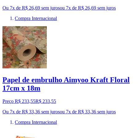
Ou 7x de R$ 26,69 sem juros
ou
7
x de
R$ 26,69
sem juros
Compra Internacional
Papel de embrulho Aimyoo Kraft Floral
17cm x 18m
Preço R$ 233,55
R$
233
,
55
Ou 7x de R$ 33,36 sem juros
ou
7
x de
R$ 33,36
sem juros
Compra Internacional