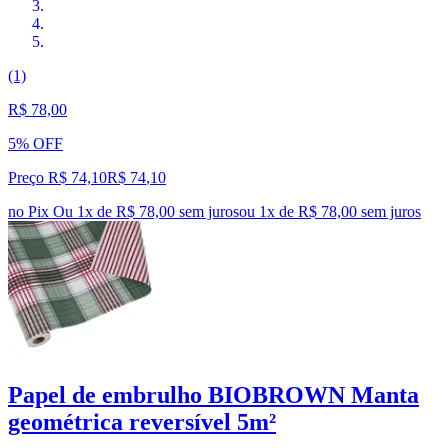
(1)
R$ 78,00
5% OFF
Preço R$ 74,10
R$
74
,
10
no Pix
Ou 1x de R$ 78,00 sem juros
ou
1
x de
R$ 78,00
sem juros
Papel de embrulho BIOBROWN Manta
geométrica reversível 5m²