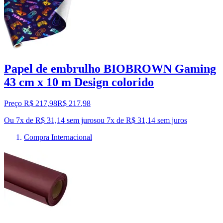
Papel de embrulho BIOBROWN Gaming
43 cm x 10 m Design colorido
Preço R$ 217,98
R$
217
,
98
Ou 7x de R$ 31,14 sem juros
ou
7
x de
R$ 31,14
sem juros
Compra Internacional