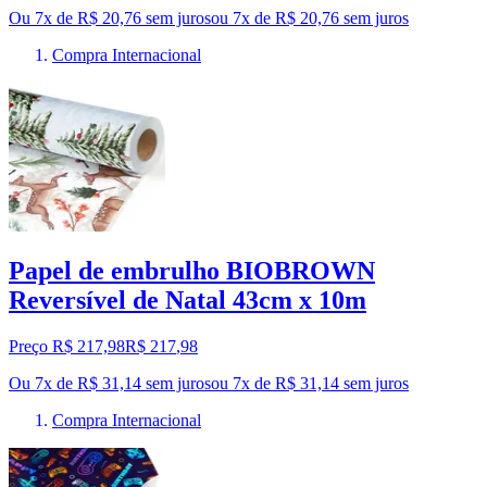
Ou 7x de R$ 20,76 sem juros
ou
7
x de
R$ 20,76
sem juros
Compra Internacional
Papel de embrulho BIOBROWN
Reversível de Natal 43cm x 10m
Preço R$ 217,98
R$
217
,
98
Ou 7x de R$ 31,14 sem juros
ou
7
x de
R$ 31,14
sem juros
Compra Internacional