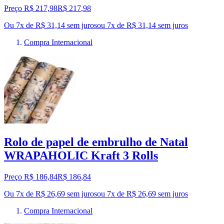
Preço R$ 217,98
R$
217
,
98
Ou 7x de R$ 31,14 sem juros
ou
7
x de
R$ 31,14
sem juros
Compra Internacional
Rolo de papel de embrulho de Natal
WRAPAHOLIC Kraft 3 Rolls
Preço R$ 186,84
R$
186
,
84
Ou 7x de R$ 26,69 sem juros
ou
7
x de
R$ 26,69
sem juros
Compra Internacional