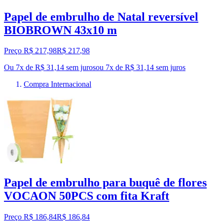
Papel de embrulho de Natal reversível
BIOBROWN 43x10 m
Preço R$ 217,98
R$
217
,
98
Ou 7x de R$ 31,14 sem juros
ou
7
x de
R$ 31,14
sem juros
Compra Internacional
Papel de embrulho para buquê de flores
VOCAON 50PCS com fita Kraft
Preço R$ 186,84
R$
186
,
84