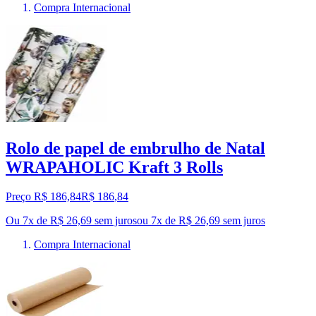
Compra Internacional
Rolo de papel de embrulho de Natal
WRAPAHOLIC Kraft 3 Rolls
Preço R$ 186,84
R$
186
,
84
Ou 7x de R$ 26,69 sem juros
ou
7
x de
R$ 26,69
sem juros
Compra Internacional