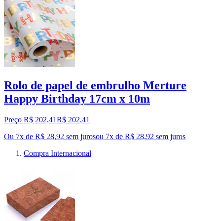
Rolo de papel de embrulho Merture
Happy Birthday 17cm x 10m
Preço R$ 202,41
R$
202
,
41
Ou 7x de R$ 28,92 sem juros
ou
7
x de
R$ 28,92
sem juros
Compra Internacional