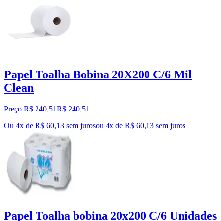
Papel Toalha Bobina 20X200 C/6 Mil
Clean
Preço R$ 240,51
R$
240
,
51
Ou 4x de R$ 60,13 sem juros
ou
4
x de
R$ 60,13
sem juros
Papel Toalha bobina 20x200 C/6 Unidades