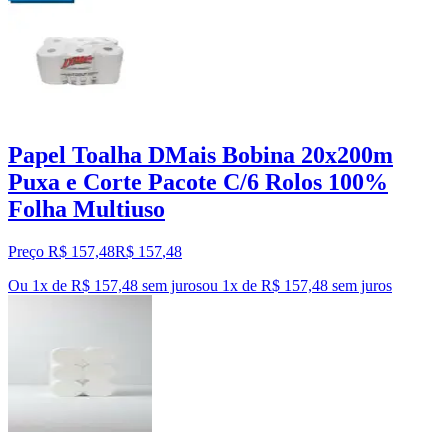
Papel Toalha DMais Bobina 20x200m
Puxa e Corte Pacote C/6 Rolos 100%
Folha Multiuso
Preço R$ 157,48
R$
157
,
48
Ou 1x de R$ 157,48 sem juros
ou
1
x de
R$ 157,48
sem juros