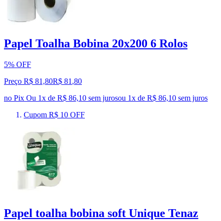
Papel Toalha Bobina 20x200 6 Rolos
5% OFF
Preço R$ 81,80
R$
81
,
80
no Pix
Ou 1x de R$ 86,10 sem juros
ou
1
x de
R$ 86,10
sem juros
Cupom R$ 10 OFF
Papel toalha bobina soft Unique Tenaz