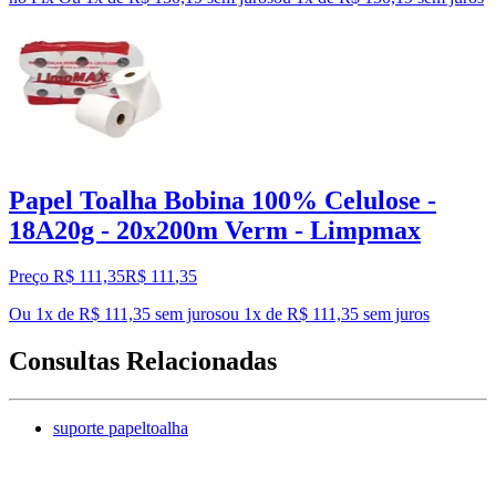
Papel Toalha Bobina 100% Celulose -
18A20g - 20x200m Verm - Limpmax
Preço R$ 111,35
R$
111
,
35
Ou 1x de R$ 111,35 sem juros
ou
1
x de
R$ 111,35
sem juros
Consultas Relacionadas
suporte papeltoalha