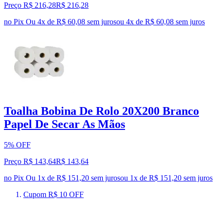
Preço R$ 216,28
R$
216
,
28
no Pix
Ou 4x de R$ 60,08 sem juros
ou
4
x de
R$ 60,08
sem juros
Toalha Bobina De Rolo 20X200 Branco
Papel De Secar As Mãos
5% OFF
Preço R$ 143,64
R$
143
,
64
no Pix
Ou 1x de R$ 151,20 sem juros
ou
1
x de
R$ 151,20
sem juros
Cupom R$ 10 OFF