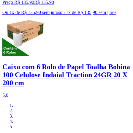
Preço R$ 135,90
R$
135
,
90
Ou 1x de R$ 135,90 sem juros
ou
1
x de
R$ 135,90
sem juros
Caixa com 6 Rolo de Papel Toalha Bobina
100 Celulose Indaial Traction 24GR 20 X
200 cm
5.0