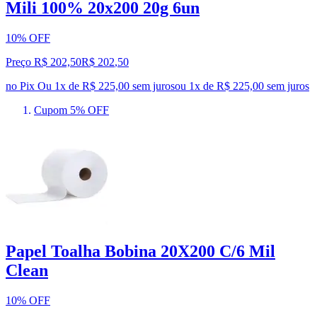
Mili 100% 20x200 20g 6un
10% OFF
Preço R$ 202,50
R$
202
,
50
no Pix
Ou 1x de R$ 225,00 sem juros
ou
1
x de
R$ 225,00
sem juros
Cupom 5% OFF
Papel Toalha Bobina 20X200 C/6 Mil
Clean
10% OFF