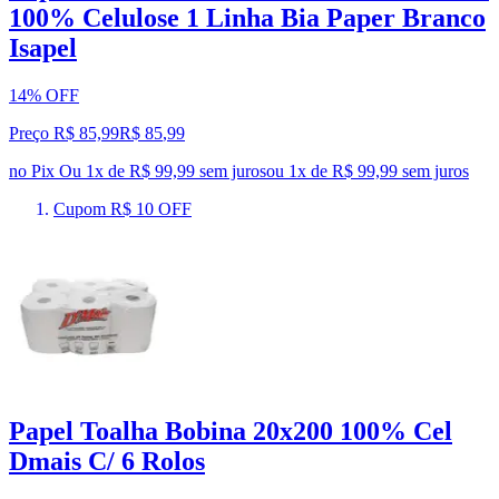
100% Celulose 1 Linha Bia Paper Branco
Isapel
14% OFF
Preço R$ 85,99
R$
85
,
99
no Pix
Ou 1x de R$ 99,99 sem juros
ou
1
x de
R$ 99,99
sem juros
Cupom R$ 10 OFF
Papel Toalha Bobina 20x200 100% Cel
Dmais C/ 6 Rolos