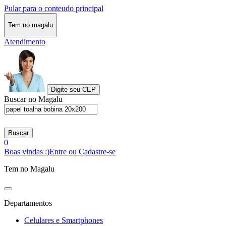
Pular para o conteudo principal
Tem no magalu
Atendimento
Digite seu CEP
Buscar no Magalu
Buscar
0
Boas vindas :)
Entre ou Cadastre-se
Tem no Magalu
Departamentos
Celulares e Smartphones