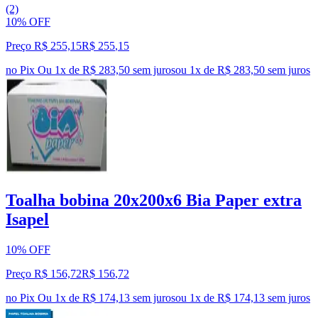
(2)
10% OFF
Preço R$ 255,15
R$
255
,
15
no Pix
Ou 1x de R$ 283,50 sem juros
ou
1
x de
R$ 283,50
sem juros
Toalha bobina 20x200x6 Bia Paper extra
Isapel
10% OFF
Preço R$ 156,72
R$
156
,
72
no Pix
Ou 1x de R$ 174,13 sem juros
ou
1
x de
R$ 174,13
sem juros