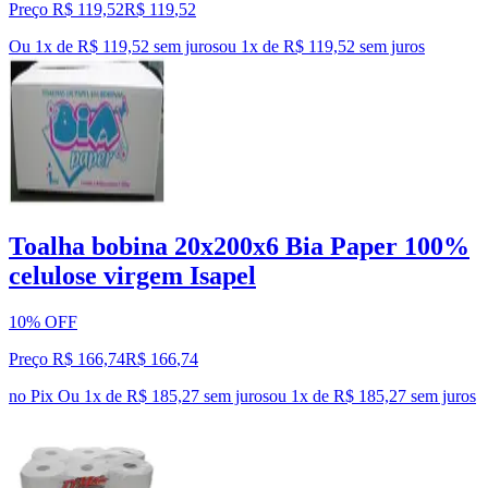
Preço R$ 119,52
R$
119
,
52
Ou 1x de R$ 119,52 sem juros
ou
1
x de
R$ 119,52
sem juros
Toalha bobina 20x200x6 Bia Paper 100%
celulose virgem Isapel
10% OFF
Preço R$ 166,74
R$
166
,
74
no Pix
Ou 1x de R$ 185,27 sem juros
ou
1
x de
R$ 185,27
sem juros