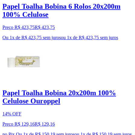
Papel Toalha Bobina 6 Rolos 20x200m
100% Celulose
Preço R$ 423,75
R$
423
,
75
Ou 1x de R$ 423,75 sem juros
ou
1
x de
R$ 423,75
sem juros
Papel Toalha Bobina 20x200m 100%
Celulose Ouroppel
14% OFF
Preço R$ 129,16
R$
129
,
16
no Pix
Ou 1x de R$ 150,19 sem juros
ou
1
x de
R$ 150,19
sem juros