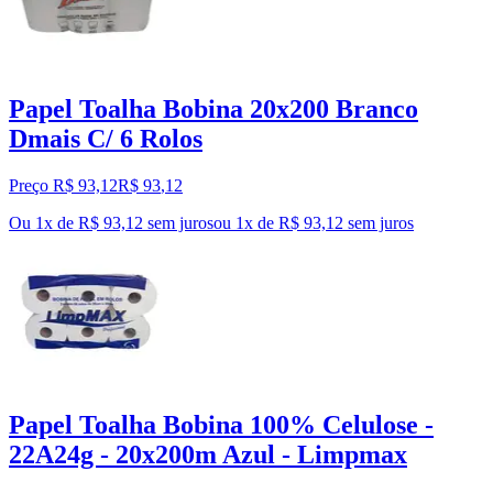
Papel Toalha Bobina 20x200 Branco
Dmais C/ 6 Rolos
Preço R$ 93,12
R$
93
,
12
Ou 1x de R$ 93,12 sem juros
ou
1
x de
R$ 93,12
sem juros
Papel Toalha Bobina 100% Celulose -
22A24g - 20x200m Azul - Limpmax