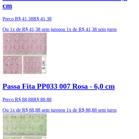
cm
Preço R$ 41,38
R$
41
,
38
Ou 1x de R$ 41,38 sem juros
ou
1
x de
R$ 41,38
sem juros
Passa Fita PP033 007 Rosa - 6,0 cm
Preço R$ 88,88
R$
88
,
88
Ou 1x de R$ 88,88 sem juros
ou
1
x de
R$ 88,88
sem juros