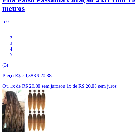
Fita Falso Passafita Coração 4551 com 10
metros
5.0
(3)
Preço R$ 20,88
R$
20
,
88
Ou 1x de R$ 20,88 sem juros
ou
1
x de
R$ 20,88
sem juros