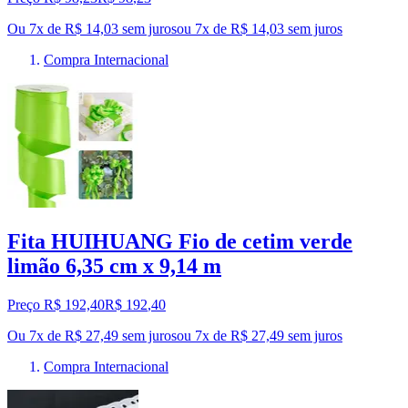
Ou 7x de R$ 14,03 sem juros
ou
7
x de
R$ 14,03
sem juros
Compra Internacional
Fita HUIHUANG Fio de cetim verde
limão 6,35 cm x 9,14 m
Preço R$ 192,40
R$
192
,
40
Ou 7x de R$ 27,49 sem juros
ou
7
x de
R$ 27,49
sem juros
Compra Internacional