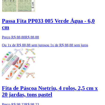
Passa Fita PP033 005 Verde Água - 6,0
cm
Preço R$ 88,88
R$
88
,
88
Ou 1x de R$ 88,88 sem juros
ou
1
x de
R$ 88,88
sem juros
Fita de Páscoa Nsetriu, 4 rolos, 2,5 cm x
20 jardas, tons pastel
Preço R$ 98,23
R$
98
,
23