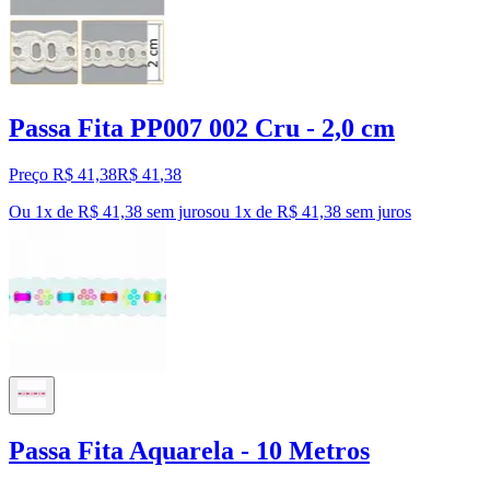
Passa Fita PP007 002 Cru - 2,0 cm
Preço R$ 41,38
R$
41
,
38
Ou 1x de R$ 41,38 sem juros
ou
1
x de
R$ 41,38
sem juros
Passa Fita Aquarela - 10 Metros