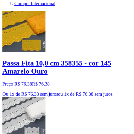
Compra Internacional
Passa Fita 10,0 cm 358355 - cor 145
Amarelo Ouro
Preço R$ 76,38
R$
76
,
38
Ou 1x de R$ 76,38 sem juros
ou
1
x de
R$ 76,38
sem juros