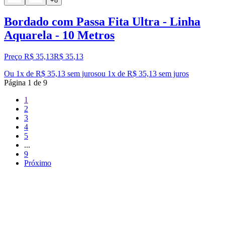
+8
Bordado com Passa Fita Ultra - Linha
Aquarela - 10 Metros
Preço R$ 35,13
R$
35
,
13
Ou 1x de R$ 35,13 sem juros
ou
1
x de
R$ 35,13
sem juros
Página
1
de
9
1
2
3
4
5
...
9
Próximo