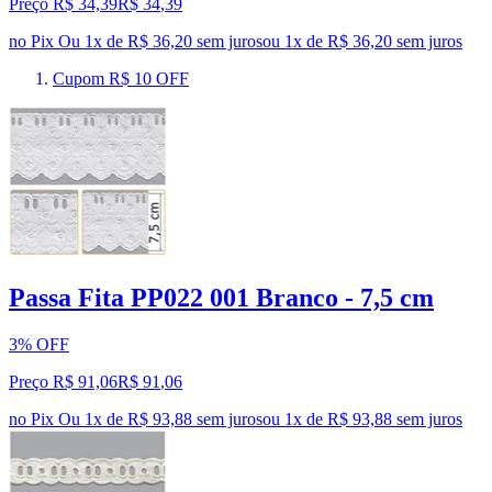
Preço R$ 34,39
R$
34
,
39
no Pix
Ou 1x de R$ 36,20 sem juros
ou
1
x de
R$ 36,20
sem juros
Cupom R$ 10 OFF
Passa Fita PP022 001 Branco - 7,5 cm
3% OFF
Preço R$ 91,06
R$
91
,
06
no Pix
Ou 1x de R$ 93,88 sem juros
ou
1
x de
R$ 93,88
sem juros