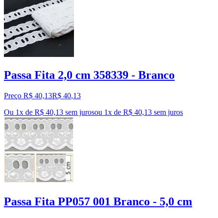
Passa Fita 2,0 cm 358339 - Branco
Preço R$ 40,13
R$
40
,
13
Ou 1x de R$ 40,13 sem juros
ou
1
x de
R$ 40,13
sem juros
Passa Fita PP057 001 Branco - 5,0 cm