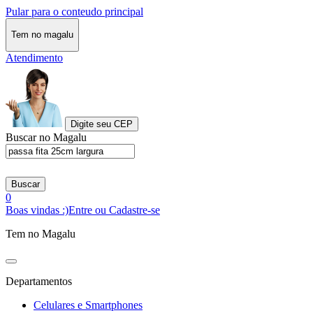
Pular para o conteudo principal
Tem no magalu
Atendimento
Digite seu CEP
Buscar no Magalu
Buscar
0
Boas vindas :)
Entre ou Cadastre-se
Tem no Magalu
Departamentos
Celulares e Smartphones