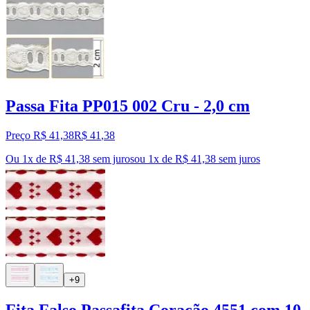
Passa Fita PP015 002 Cru - 2,0 cm
Preço R$ 41,38
R$
41
,
38
Ou 1x de R$ 41,38 sem juros
ou
1
x de
R$ 41,38
sem juros
+9