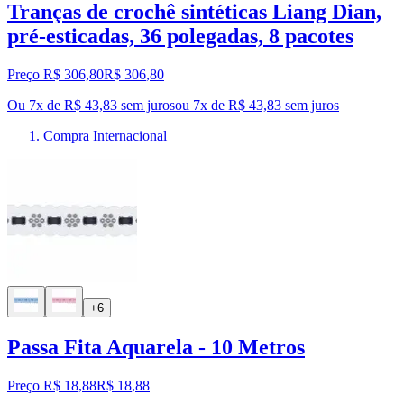
Tranças de crochê sintéticas Liang Dian,
pré-esticadas, 36 polegadas, 8 pacotes
Preço R$ 306,80
R$
306
,
80
Ou 7x de R$ 43,83 sem juros
ou
7
x de
R$ 43,83
sem juros
Compra Internacional
+6
Passa Fita Aquarela - 10 Metros
Preço R$ 18,88
R$
18
,
88