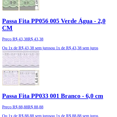
Passa Fita PP056 005 Verde Água - 2,0
CM
Preço R$ 43,38
R$
43
,
38
Ou 1x de R$ 43,38 sem juros
ou
1
x de
R$ 43,38
sem juros
Passa Fita PP033 001 Branco - 6,0 cm
Preço R$ 88,88
R$
88
,
88
Ou 1x de R$ 88,88 sem juros
ou
1
x de
R$ 88,88
sem juros