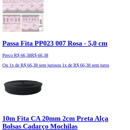
Passa Fita PP023 007 Rosa - 5,0 cm
Preço R$ 66,38
R$
66
,
38
Ou 1x de R$ 66,38 sem juros
ou
1
x de
R$ 66,38
sem juros
10m Fita CA 20mm 2cm Preta Alça
Bolsas Cadarço Mochilas