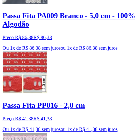
Passa Fita PA009 Branco - 5,0 cm - 100%
Algodão
Preço R$ 86,38
R$
86
,
38
Ou 1x de R$ 86,38 sem juros
ou
1
x de
R$ 86,38
sem juros
Passa Fita PP016 - 2,0 cm
Preço R$ 41,38
R$
41
,
38
Ou 1x de R$ 41,38 sem juros
ou
1
x de
R$ 41,38
sem juros