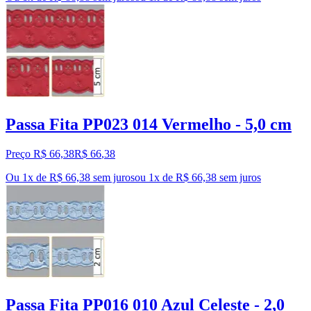
Passa Fita PP023 014 Vermelho - 5,0 cm
Preço R$ 66,38
R$
66
,
38
Ou 1x de R$ 66,38 sem juros
ou
1
x de
R$ 66,38
sem juros
Passa Fita PP016 010 Azul Celeste - 2,0