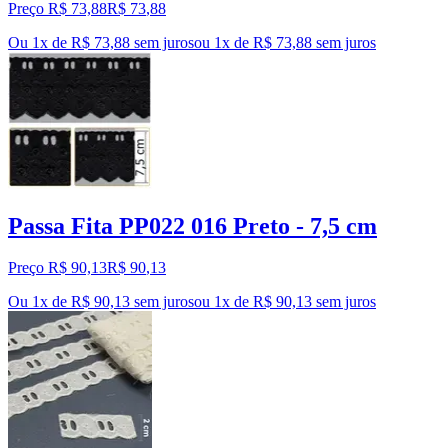
Preço R$ 73,88
R$
73
,
88
Ou 1x de R$ 73,88 sem juros
ou
1
x de
R$ 73,88
sem juros
Passa Fita PP022 016 Preto - 7,5 cm
Preço R$ 90,13
R$
90
,
13
Ou 1x de R$ 90,13 sem juros
ou
1
x de
R$ 90,13
sem juros