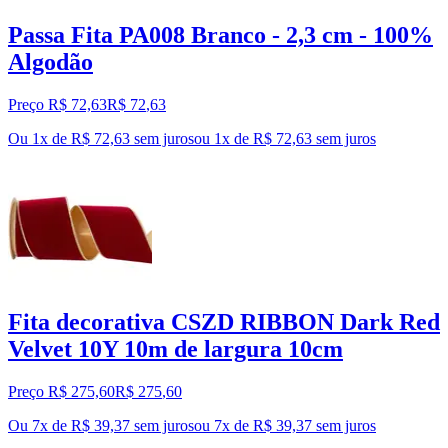
Passa Fita PA008 Branco - 2,3 cm - 100%
Algodão
Preço R$ 72,63
R$
72
,
63
Ou 1x de R$ 72,63 sem juros
ou
1
x de
R$ 72,63
sem juros
Fita decorativa CSZD RIBBON Dark Red
Velvet 10Y 10m de largura 10cm
Preço R$ 275,60
R$
275
,
60
Ou 7x de R$ 39,37 sem juros
ou
7
x de
R$ 39,37
sem juros