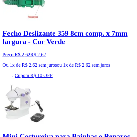
Fecho Deslizante 359 8cm comp. x 7mm
largura - Cor Verde
Preço R$ 2,62
R$
2
,
62
Ou 1x de R$ 2,62 sem juros
ou
1
x de
R$ 2,62
sem juros
Cupom R$ 10 OFF
Mini Costureira para Bainhas e Reparos