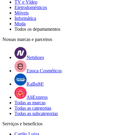
TV e Vídeo
Eletrodomésticos
Móveis
Informática
Moda
Todos os departamentos
Nossas marcas e parceiros
Netshoes
Epoca Cosméticos
KaBuM!
AliExpress
Todas as marcas
Todas as categorias
Todas as subcategorias
Serviços e benefícios
Cartão Luiza