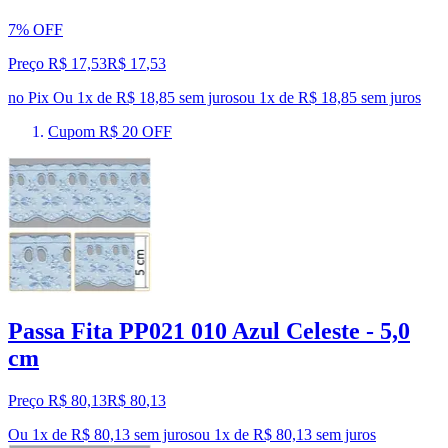
7% OFF
Preço R$ 17,53
R$
17
,
53
no Pix
Ou 1x de R$ 18,85 sem juros
ou
1
x de
R$ 18,85
sem juros
Cupom R$ 20 OFF
Passa Fita PP021 010 Azul Celeste - 5,0
cm
Preço R$ 80,13
R$
80
,
13
Ou 1x de R$ 80,13 sem juros
ou
1
x de
R$ 80,13
sem juros