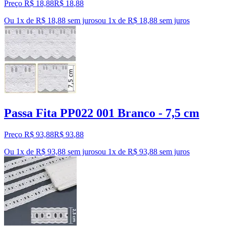
Preço R$ 18,88
R$
18
,
88
Ou 1x de R$ 18,88 sem juros
ou
1
x de
R$ 18,88
sem juros
Passa Fita PP022 001 Branco - 7,5 cm
Preço R$ 93,88
R$
93
,
88
Ou 1x de R$ 93,88 sem juros
ou
1
x de
R$ 93,88
sem juros