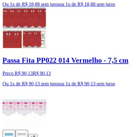
Ou 1x de R$ 18,88 sem juros
ou
1
x de
R$ 18,88
sem juros
Passa Fita PP022 014 Vermelho - 7,5 cm
Preço R$ 90,13
R$
90
,
13
Ou 1x de R$ 90,13 sem juros
ou
1
x de
R$ 90,13
sem juros