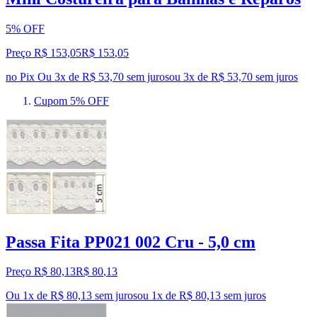
5% OFF
Preço R$ 153,05
R$
153
,
05
no Pix
Ou 3x de R$ 53,70 sem juros
ou
3
x de
R$ 53,70
sem juros
Cupom 5% OFF
Passa Fita PP021 002 Cru - 5,0 cm
Preço R$ 80,13
R$
80
,
13
Ou 1x de R$ 80,13 sem juros
ou
1
x de
R$ 80,13
sem juros