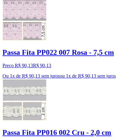
Passa Fita PP022 007 Rosa - 7,5 cm
Preço R$ 90,13
R$
90
,
13
Ou 1x de R$ 90,13 sem juros
ou
1
x de
R$ 90,13
sem juros
Passa Fita PP016 002 Cru - 2,0 cm