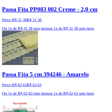
Passa Fita PP083 002 Creme - 2,0 cm
Preço R$ 31,38
R$
31
,
38
Ou 1x de R$ 31,38 sem juros
ou
1
x de
R$ 31,38
sem juros
Passa Fita 5 cm 394246 - Amarelo
Preço R$ 62,63
R$
62
,
63
Ou 1x de R$ 62,63 sem juros
ou
1
x de
R$ 62,63
sem juros