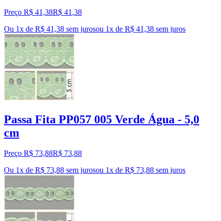
Preço R$ 41,38
R$
41
,
38
Ou 1x de R$ 41,38 sem juros
ou
1
x de
R$ 41,38
sem juros
Passa Fita PP057 005 Verde Água - 5,0
cm
Preço R$ 73,88
R$
73
,
88
Ou 1x de R$ 73,88 sem juros
ou
1
x de
R$ 73,88
sem juros