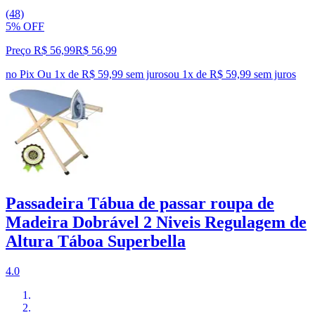
(48)
5% OFF
Preço R$ 56,99
R$
56
,
99
no Pix
Ou 1x de R$ 59,99 sem juros
ou
1
x de
R$ 59,99
sem juros
Passadeira Tábua de passar roupa de
Madeira Dobrável 2 Niveis Regulagem de
Altura Táboa Superbella
4.0