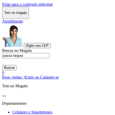
Pular para o conteudo principal
Tem no magalu
Atendimento
Digite seu CEP
Buscar no Magalu
Buscar
0
Boas vindas :)
Entre ou Cadastre-se
Tem no Magalu
Departamentos
Celulares e Smartphones