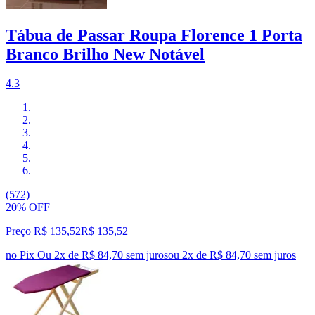
Tábua de Passar Roupa Florence 1 Porta
Branco Brilho New Notável
4.3
(572)
20% OFF
Preço R$ 135,52
R$
135
,
52
no Pix
Ou 2x de R$ 84,70 sem juros
ou
2
x de
R$ 84,70
sem juros