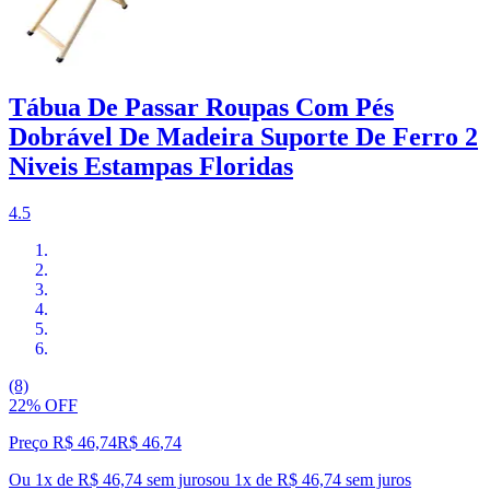
Tábua De Passar Roupas Com Pés
Dobrável De Madeira Suporte De Ferro 2
Niveis Estampas Floridas
4.5
(8)
22% OFF
Preço R$ 46,74
R$
46
,
74
Ou 1x de R$ 46,74 sem juros
ou
1
x de
R$ 46,74
sem juros