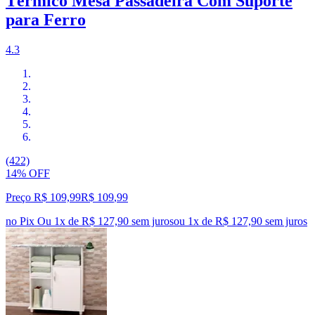
Térmico Mesa Passadeira Com Suporte
para Ferro
4.3
(422)
14% OFF
Preço R$ 109,99
R$
109
,
99
no Pix
Ou 1x de R$ 127,90 sem juros
ou
1
x de
R$ 127,90
sem juros