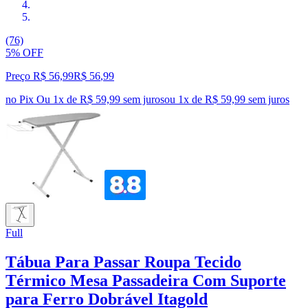
(76)
5% OFF
Preço R$ 56,99
R$
56
,
99
no Pix
Ou 1x de R$ 59,99 sem juros
ou
1
x de
R$ 59,99
sem juros
Full
Tábua Para Passar Roupa Tecido
Térmico Mesa Passadeira Com Suporte
para Ferro Dobrável Itagold