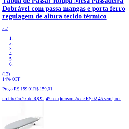
Tábua de Passar Roupa Mesa Passadeira
Dobrável com passa mangas e porta ferro
regulagem de altura tecido térmico
3.7
(12)
14% OFF
Preço R$ 159,01
R$
159
,
01
no Pix
Ou 2x de R$ 92,45 sem juros
ou
2
x de
R$ 92,45
sem juros