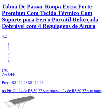
Tabua De Passar Roupa Extra Forte
Premium Com Tecido Térmico Com
Suporte para Ferro Portátil Reforçada
Dobrável com 4 Regulagens de Altura
4.2
(26)
7% OFF
Preço R$ 112,28
R$
112
,
28
no Pix
Ou 2x de R$ 60,37 sem juros
ou
2
x de
R$ 60,37
sem juros