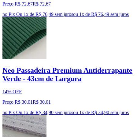
Preço R$ 72,67
R$
72
,
67
no Pix
Ou 1x de R$ 76,49 sem juros
ou
1
x de
R$ 76,49
sem juros
Neo Passadeira Premium Antiderrapante
Verde - 43cm de Largura
14% OFF
Preço R$ 30,01
R$
30
,
01
no Pix
Ou 1x de R$ 34,90 sem juros
ou
1
x de
R$ 34,90
sem juros