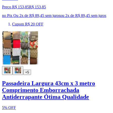
Preço R$ 153,85
R$
153
,
85
no Pix
Ou 2x de R$ 89,45 sem juros
ou
2
x de
R$ 89,45
sem juros
Cupom R$ 20 OFF
+5
Passadeira Largura 43cm x 3 metro
Comprimento Emborrachada
Antiderrapante Ótima Qualidade
5% OFF