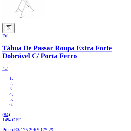
Full
Tábua De Passar Roupa Extra Forte
Dobrável C/ Porta Ferro
4.7
(84)
14% OFF
Preço R$ 175,29
R$
175
,
29