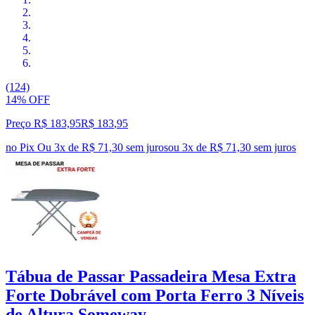
(124)
14% OFF
Preço R$ 183,95
R$
183
,
95
no Pix
Ou 3x de R$ 71,30 sem juros
ou
3
x de
R$ 71,30
sem juros
Tábua de Passar Passadeira Mesa Extra
Forte Dobrável com Porta Ferro 3 Níveis
de Altura Someway