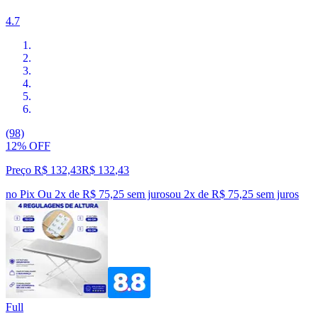
4.7
(98)
12% OFF
Preço R$ 132,43
R$
132
,
43
no Pix
Ou 2x de R$ 75,25 sem juros
ou
2
x de
R$ 75,25
sem juros
Full