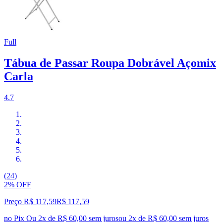
Full
Tábua de Passar Roupa Dobrável Açomix
Carla
4.7
(24)
2% OFF
Preço R$ 117,59
R$
117
,
59
no Pix
Ou 2x de R$ 60,00 sem juros
ou
2
x de
R$ 60,00
sem juros