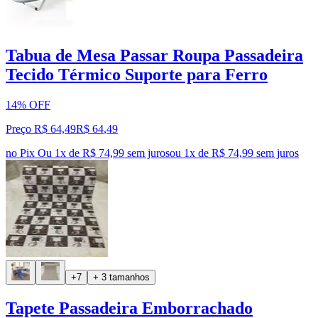
Tabua de Mesa Passar Roupa Passadeira
Tecido Térmico Suporte para Ferro
14% OFF
Preço R$ 64,49
R$
64
,
49
no Pix
Ou 1x de R$ 74,99 sem juros
ou
1
x de
R$ 74,99
sem juros
+7
+ 3 tamanhos
Tapete Passadeira Emborrachado