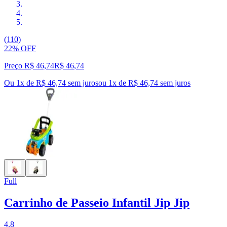
(110)
22% OFF
Preço R$ 46,74
R$
46
,
74
Ou 1x de R$ 46,74 sem juros
ou
1
x de
R$ 46,74
sem juros
Full
Carrinho de Passeio Infantil Jip Jip
4.8