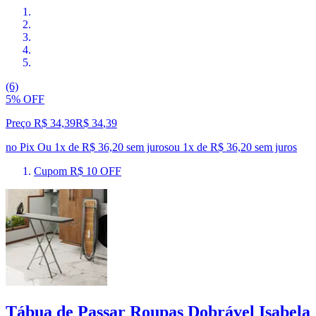
(6)
5% OFF
Preço R$ 34,39
R$
34
,
39
no Pix
Ou 1x de R$ 36,20 sem juros
ou
1
x de
R$ 36,20
sem juros
Cupom R$ 10 OFF
Tábua de Passar Roupas Dobrável Isabela