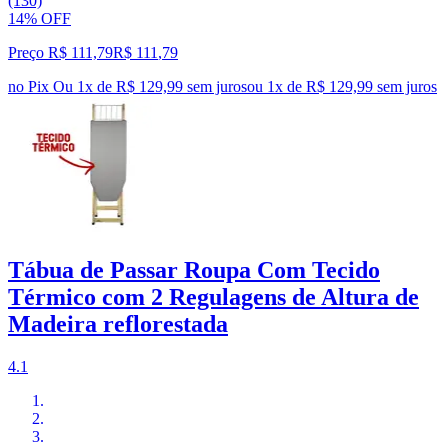
(130)
14% OFF
Preço R$ 111,79
R$
111
,
79
no Pix
Ou 1x de R$ 129,99 sem juros
ou
1
x de
R$ 129,99
sem juros
Tábua de Passar Roupa Com Tecido
Térmico com 2 Regulagens de Altura de
Madeira reflorestada
4.1