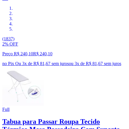
(1837)
2% OFF
Preço R$ 240,10
R$
240
,
10
no Pix
Ou 3x de R$ 81,67 sem juros
ou
3
x de
R$ 81,67
sem juros
Full
Tabua para Passar Roupa Tecido