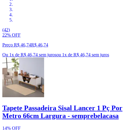
(42)
22% OFF
Preço R$ 46,74
R$
46
,
74
Ou 1x de R$ 46,74 sem juros
ou
1
x de
R$ 46,74
sem juros
Tapete Passadeira Sisal Lancer 1 Pç Por
Metro 66cm Largura - semprebelacasa
14% OFF