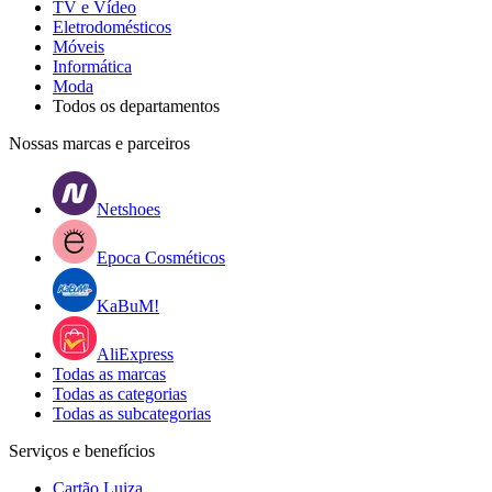
TV e Vídeo
Eletrodomésticos
Móveis
Informática
Moda
Todos os departamentos
Nossas marcas e parceiros
Netshoes
Epoca Cosméticos
KaBuM!
AliExpress
Todas as marcas
Todas as categorias
Todas as subcategorias
Serviços e benefícios
Cartão Luiza