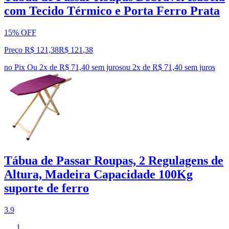
com Tecido Térmico e Porta Ferro Prata
15% OFF
Preço R$ 121,38
R$
121
,
38
no Pix
Ou 2x de R$ 71,40 sem juros
ou
2
x de
R$ 71,40
sem juros
Tábua de Passar Roupas, 2 Regulagens de
Altura, Madeira Capacidade 100Kg
suporte de ferro
3.9