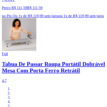
Preço R$ 111,59
R$
111
,
59
no Pix
Ou 1x de R$ 119,99 sem juros
ou
1
x de
R$ 119,99
sem juros
Full
Tabua De Passar Roupa Portátil Dobrável
Mesa Com Porta Ferro Retrátil
4.7