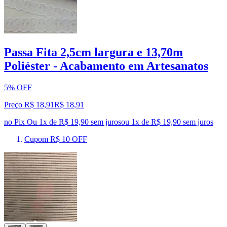
Passa Fita 2,5cm largura e 13,70m
Poliéster - Acabamento em Artesanatos
5% OFF
Preço R$ 18,91
R$
18
,
91
no Pix
Ou 1x de R$ 19,90 sem juros
ou
1
x de
R$ 19,90
sem juros
Cupom R$ 10 OFF