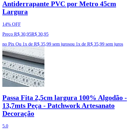
Antiderrapante PVC por Metro 45cm
Largura
14% OFF
Preço R$ 30,95
R$
30
,
95
no Pix
Ou 1x de R$ 35,99 sem juros
ou
1
x de
R$ 35,99
sem juros
Passa Fita 2,5cm largura 100% Algodão -
13,7mts Peça - Patchwork Artesanato
Decoração
5.0