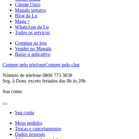
Cliente Ouro
Magalu seguros
Blog da Lu
Maga +
WhatsApp da Lu
Todos os serviços
Comprar na loja
Vender no Magalu
Baixe o aplicativo
Compre pelo telefone
Compre pelo chat
Número de telefone 0800 773 3838
Seg. à Dom. exceto feriados das 8h às 20h
Sua conta
Sua conta
Meus pedidos
Trocas e cancelamentos
Dados pessoais