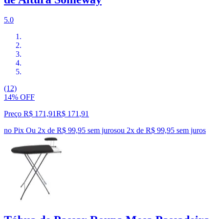
5.0
(12)
14% OFF
Preço R$ 171,91
R$
171
,
91
no Pix
Ou 2x de R$ 99,95 sem juros
ou
2
x de
R$ 99,95
sem juros