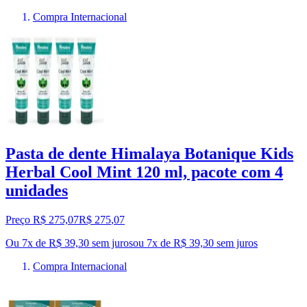
Compra Internacional
Pasta de dente Himalaya Botanique Kids
Herbal Cool Mint 120 ml, pacote com 4
unidades
Preço R$ 275,07
R$
275
,
07
Ou 7x de R$ 39,30 sem juros
ou
7
x de
R$ 39,30
sem juros
Compra Internacional