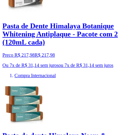
Pasta de Dente Himalaya Botanique
Whitening Antiplaque - Pacote com 2
(120mL cada)
Preço R$ 217,98
R$
217
,
98
Ou 7x de R$ 31,14 sem juros
ou
7
x de
R$ 31,14
sem juros
Compra Internacional