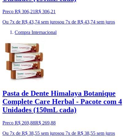
Preço R$ 306,21
R$
306
,
21
Ou 7x de R$ 43,74 sem juros
ou
7
x de
R$ 43,74
sem juros
Compra Internacional
Pasta de Dente Himalaya Botanique
Complete Care Herbal - Pacote com 4
Unidades (150mL cada)
Preço R$ 269,88
R$
269
,
88
Ou 7x de R$ 38,55 sem juros
ou
7
x de
R$ 38,55
sem juros