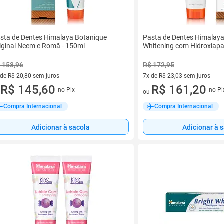
sta de Dentes Himalaya Botanique
Pasta de Dentes Himalay
iginal Neem e Romã - 150ml
Whitening com Hidroxiapat
 158,96
R$ 172,95
 de R$ 20,80 sem juros
7x de R$ 23,03 sem juros
ez de R$ 20,80 sem juros
R$ 145,60
7 vez de R$ 23,03 sem juros
R$ 161,20
no Pix
no Pi
u
ou
Compra Internacional
Compra Internacional
Adicionar à sacola
Adicionar à 