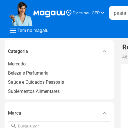
Buscar n
Digite seu CEP
Buscar
Tem no magalu
R
Categoria
46
Mercado
Beleza e Perfumaria
Saúde e Cuidados Pessoais
Suplementos Alimentares
Marca
pesquisar