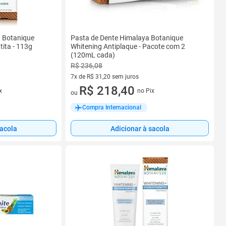
a Botanique
Pasta de Dente Himalaya Botanique
ita - 113g
Whitening Antiplaque - Pacote com 2
(120mL cada)
R$ 236,08
7x de R$ 31,20 sem juros
7 vez de R$ 31,20 sem juros
R$ 218,40
x
no Pix
ou
Compra Internacional
sacola
Adicionar à sacola