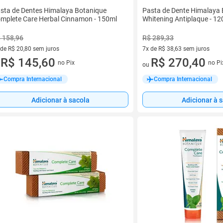
sta de Dentes Himalaya Botanique
Pasta de Dente Himalaya
mplete Care Herbal Cinnamon - 150ml
Whitening Antiplaque - 12
 158,96
R$ 289,33
 de R$ 20,80 sem juros
7x de R$ 38,63 sem juros
ez de R$ 20,80 sem juros
R$ 145,60
7 vez de R$ 38,63 sem juros
R$ 270,40
no Pix
no Pi
u
ou
Compra Internacional
Compra Internacional
Adicionar à sacola
Adicionar à 