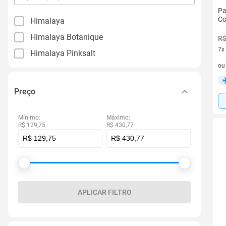
por
Pa
filtro
Co
Himalaya
Himalaya Botanique
R$
7x
Himalaya Pinksalt
7 v
o
Preço
Mínimo:
Máximo:
R$ 129,75
R$ 430,77
APLICAR FILTRO