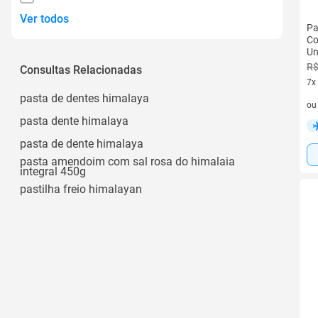
Ver todos
Pa
Co
Un
R$
Consultas Relacionadas
7x
pasta de dentes himalaya
7 v
o
pasta dente himalaya
pasta de dente himalaya
pasta amendoim com sal rosa do himalaia
integral 450g
pastilha freio himalayan