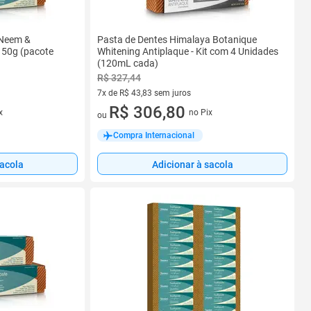
 Neem &
Pasta de Dentes Himalaya Botanique
50g (pacote
Whitening Antiplaque - Kit com 4 Unidades
(120mL cada)
R$ 327,44
7x de R$ 43,83 sem juros
7 vez de R$ 43,83 sem juros
R$ 306,80
x
no Pix
ou
Compra Internacional
sacola
Adicionar à sacola