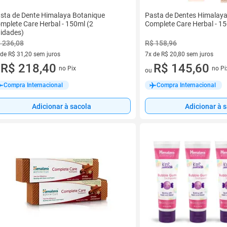
sta de Dente Himalaya Botanique
Pasta de Dentes Himalay
mplete Care Herbal - 150ml (2
Complete Care Herbal - 1
idades)
 236,08
R$ 158,96
 de R$ 31,20 sem juros
7x de R$ 20,80 sem juros
ez de R$ 31,20 sem juros
R$ 218,40
7 vez de R$ 20,80 sem juros
R$ 145,60
no Pix
no Pi
u
ou
Compra Internacional
Compra Internacional
Adicionar à sacola
Adicionar à 