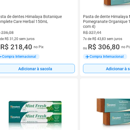
sta de dentes Himalaya Botanique
Pasta de dente Himalaya
mplete Care Herbal 150mL
Pomegranate Organique 1
com 4)
 236,08
R$ 327,44
 de R$ 31,20 sem juros
7x de R$ 43,83 sem juros
ez de R$ 31,20 sem juros
R$ 218,40
7 vez de R$ 43,83 sem juros
R$ 306,80
no Pix
no Pi
u
ou
Compra Internacional
Compra Internacional
Adicionar à sacola
Adicionar à 