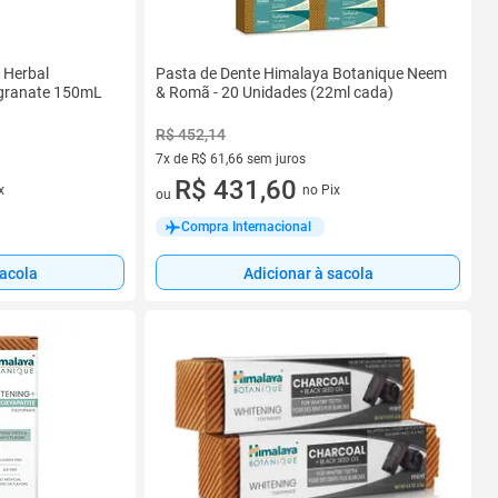
 Herbal
Pasta de Dente Himalaya Botanique Neem
granate 150mL
& Romã - 20 Unidades (22ml cada)
R$ 452,14
7x de R$ 61,66 sem juros
7 vez de R$ 61,66 sem juros
R$ 431,60
x
no Pix
ou
Compra Internacional
sacola
Adicionar à sacola