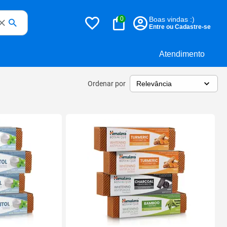
0
Boas vindas :)
Entre ou Cadastre-se
Atendimento
Ordenar por