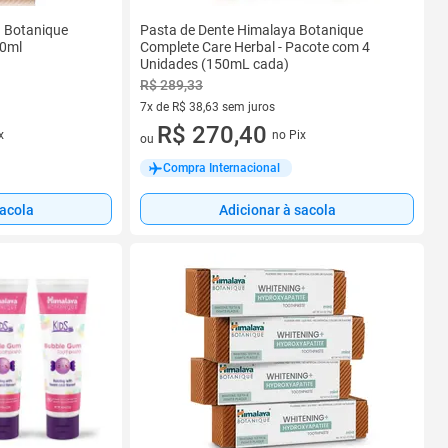
a Botanique
Pasta de Dente Himalaya Botanique
50ml
Complete Care Herbal - Pacote com 4
Unidades (150mL cada)
R$ 289,33
7x de R$ 38,63 sem juros
7 vez de R$ 38,63 sem juros
R$ 270,40
x
no Pix
ou
Compra Internacional
sacola
Adicionar à sacola