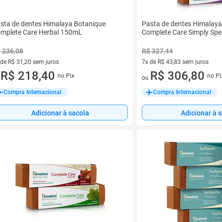
sta de dentes Himalaya Botanique
Pasta de dentes Himalaya
mplete Care Herbal 150mL
Complete Care Simply Spe
 236,08
R$ 327,44
 de R$ 31,20 sem juros
7x de R$ 43,83 sem juros
ez de R$ 31,20 sem juros
R$ 218,40
7 vez de R$ 43,83 sem juros
R$ 306,80
no Pix
no Pi
u
ou
Compra Internacional
Compra Internacional
Adicionar à sacola
Adicionar à 