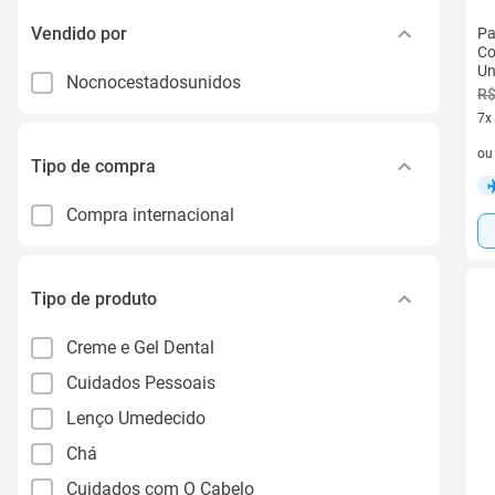
Vendido por
Pa
Co
Un
Nocnocestadosunidos
R$
7x
7 v
o
Tipo de compra
Compra internacional
Tipo de produto
Creme e Gel Dental
Cuidados Pessoais
Lenço Umedecido
Chá
Cuidados com O Cabelo