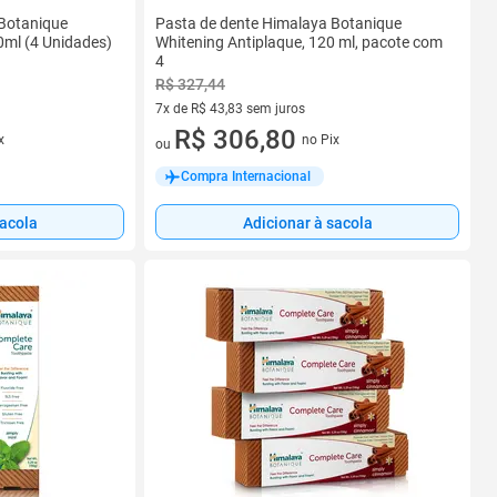
 Botanique
Pasta de dente Himalaya Botanique
0ml (4 Unidades)
Whitening Antiplaque, 120 ml, pacote com
4
R$ 327,44
7x de R$ 43,83 sem juros
7 vez de R$ 43,83 sem juros
R$ 306,80
x
no Pix
ou
Compra Internacional
sacola
Adicionar à sacola