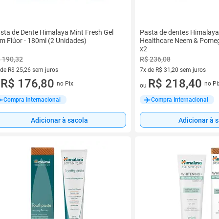
sta de Dente Himalaya Mint Fresh Gel
Pasta de dentes Himalaya
m Flúor - 180ml (2 Unidades)
Healthcare Neem & Pome
x2
 190,32
R$ 236,08
 de R$ 25,26 sem juros
7x de R$ 31,20 sem juros
ez de R$ 25,26 sem juros
R$ 176,80
7 vez de R$ 31,20 sem juros
R$ 218,40
no Pix
no Pi
u
ou
Compra Internacional
Compra Internacional
Adicionar à sacola
Adicionar à 