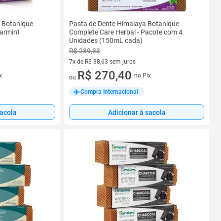
 Botanique
Pasta de Dente Himalaya Botanique
armint
Complete Care Herbal - Pacote com 4
Unidades (150mL cada)
R$ 289,33
7x de R$ 38,63 sem juros
7 vez de R$ 38,63 sem juros
R$ 270,40
x
no Pix
ou
Compra Internacional
sacola
Adicionar à sacola