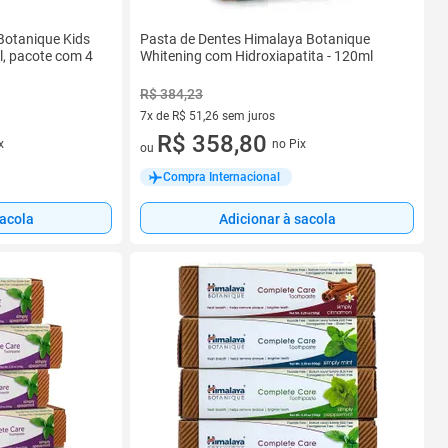
Botanique Kids
Pasta de Dentes Himalaya Botanique
, pacote com 4
Whitening com Hidroxiapatita - 120ml
R$ 384,23
7x de R$ 51,26 sem juros
7 vez de R$ 51,26 sem juros
R$ 358,80
x
no Pix
ou
Compra Internacional
sacola
Adicionar à sacola