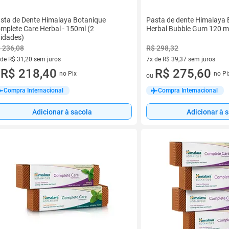
sta de Dente Himalaya Botanique
Pasta de dente Himalaya 
mplete Care Herbal - 150ml (2
Herbal Bubble Gum 120 ml
idades)
 236,08
R$ 298,32
 de R$ 31,20 sem juros
7x de R$ 39,37 sem juros
ez de R$ 31,20 sem juros
R$ 218,40
7 vez de R$ 39,37 sem juros
R$ 275,60
no Pix
no Pi
u
ou
Compra Internacional
Compra Internacional
Adicionar à sacola
Adicionar à 