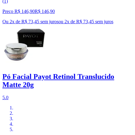
(1)
Preço R$ 146,90
R$
146
,
90
Ou 2x de R$ 73,45 sem juros
ou
2
x de
R$ 73,45
sem juros
Pó Facial Payot Retinol Translucido
Matte 20g
5.0