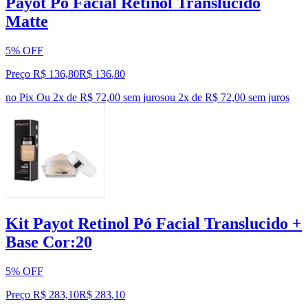
Payot Pó Facial Retinol Translucido
Matte
5% OFF
Preço R$ 136,80
R$
136
,
80
no Pix
Ou 2x de R$ 72,00 sem juros
ou
2
x de
R$ 72,00
sem juros
Kit Payot Retinol Pó Facial Translucido +
Base Cor:20
5% OFF
Preço R$ 283,10
R$
283
,
10