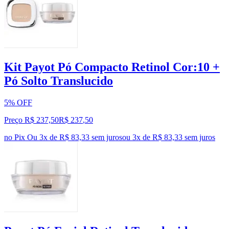
Kit Payot Pó Compacto Retinol Cor:10 +
Pó Solto Translucido
5% OFF
Preço R$ 237,50
R$
237
,
50
no Pix
Ou 3x de R$ 83,33 sem juros
ou
3
x de
R$ 83,33
sem juros