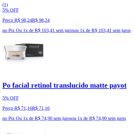
(1)
5% OFF
Preço R$ 98,24
R$
98
,
24
no Pix
Ou 1x de R$ 103,41 sem juros
ou
1
x de
R$ 103,41
sem juros
Po facial retinol translucido matte payot
5% OFF
Preço R$ 71,16
R$
71
,
16
no Pix
Ou 1x de R$ 74,90 sem juros
ou
1
x de
R$ 74,90
sem juros