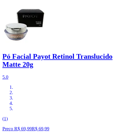
Pó Facial Payot Retinol Translucido
Matte 20g
5.0
(1)
Preço R$ 69,99
R$
69
,
99