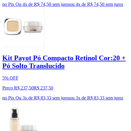
no Pix
Ou 4x de R$ 74,50 sem juros
ou
4
x de
R$ 74,50
sem juros
Kit Payot Pó Compacto Retinol Cor:20 +
Pó Solto Translucido
5% OFF
Preço R$ 237,50
R$
237
,
50
no Pix
Ou 3x de R$ 83,33 sem juros
ou
3
x de
R$ 83,33
sem juros