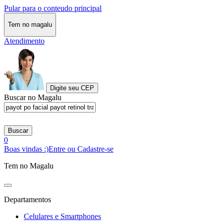
Pular para o conteudo principal
Tem no magalu
Atendimento
Digite seu CEP
Buscar no Magalu
Buscar
0
Boas vindas :)
Entre ou Cadastre-se
Tem no Magalu
Departamentos
Celulares e Smartphones