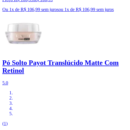
Ou 1x de R$ 106,99 sem juros
ou
1
x de
R$ 106,99
sem juros
Pó Solto Payot Translúcido Matte Com
Retinol
5.0
(1)