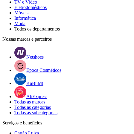
TV e Vídeo
Eletrodomésticos
Móveis
Informática
Moda
Todos os departamentos
Nossas marcas e parceiros
Netshoes
Epoca Cosméticos
KaBuM!
AliExpress
Todas as marcas
Todas as categorias
Todas as subcategorias
Serviços e benefícios
Cartão Luiza