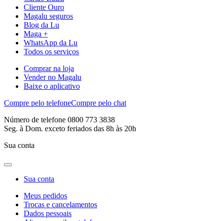
Cliente Ouro
Magalu seguros
Blog da Lu
Maga +
WhatsApp da Lu
Todos os serviços
Comprar na loja
Vender no Magalu
Baixe o aplicativo
Compre pelo telefone
Compre pelo chat
Número de telefone 0800 773 3838
Seg. à Dom. exceto feriados das 8h às 20h
Sua conta
Sua conta
Meus pedidos
Trocas e cancelamentos
Dados pessoais