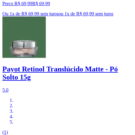
Preço R$ 69,99
R$
69
,
99
Ou 1x de R$ 69,99 sem juros
ou
1
x de
R$ 69,99
sem juros
Payot Retinol Translúcido Matte - Pó
Solto 15g
5.0
(1)