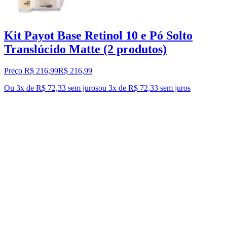
Kit Payot Base Retinol 10 e Pó Solto
Translúcido Matte (2 produtos)
Preço R$ 216,99
R$
216
,
99
Ou 3x de R$ 72,33 sem juros
ou
3
x de
R$ 72,33
sem juros