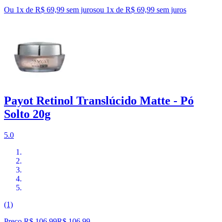
Ou 1x de R$ 69,99 sem juros
ou
1
x de
R$ 69,99
sem juros
Payot Retinol Translúcido Matte - Pó
Solto 20g
5.0
(1)
Preço R$ 106,99
R$
106
,
99