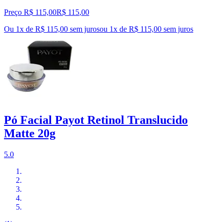
Preço R$ 115,00
R$
115
,
00
Ou 1x de R$ 115,00 sem juros
ou
1
x de
R$ 115,00
sem juros
Pó Facial Payot Retinol Translucido
Matte 20g
5.0