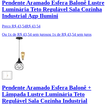
Pendente Aramado Esfera Balonê Lustre
Luminária Teto Regulável Sala Cozinha
Industrial Agp Ilumini
Preço R$ 43,54
R$
43
,
54
Ou 1x de R$ 43,54 sem juros
ou
1
x de
R$ 43,54
sem juros
Pendente Aramado Esfera Balonê +
Lâmpada Lustre Luminária Teto
Regulável Sala Cozinha Industrial