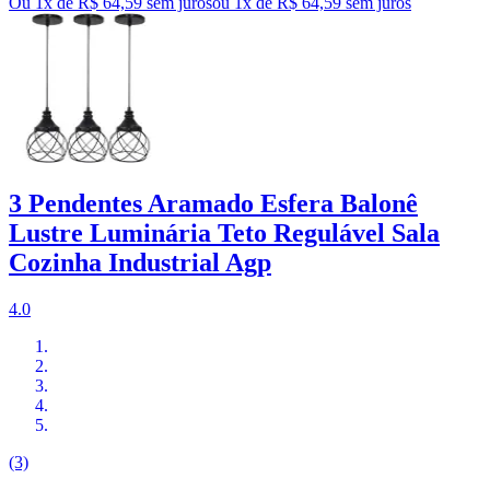
Ou 1x de R$ 64,59 sem juros
ou
1
x de
R$ 64,59
sem juros
3 Pendentes Aramado Esfera Balonê
Lustre Luminária Teto Regulável Sala
Cozinha Industrial Agp
4.0
(3)