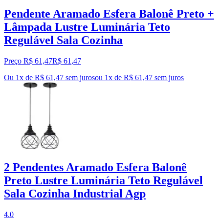
Pendente Aramado Esfera Balonê Preto +
Lâmpada Lustre Luminária Teto
Regulável Sala Cozinha
Preço R$ 61,47
R$
61
,
47
Ou 1x de R$ 61,47 sem juros
ou
1
x de
R$ 61,47
sem juros
2 Pendentes Aramado Esfera Balonê
Preto Lustre Luminária Teto Regulável
Sala Cozinha Industrial Agp
4.0