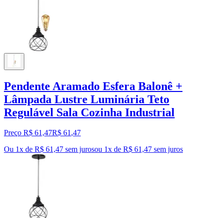
Pendente Aramado Esfera Balonê +
Lâmpada Lustre Luminária Teto
Regulável Sala Cozinha Industrial
Preço R$ 61,47
R$
61
,
47
Ou 1x de R$ 61,47 sem juros
ou
1
x de
R$ 61,47
sem juros