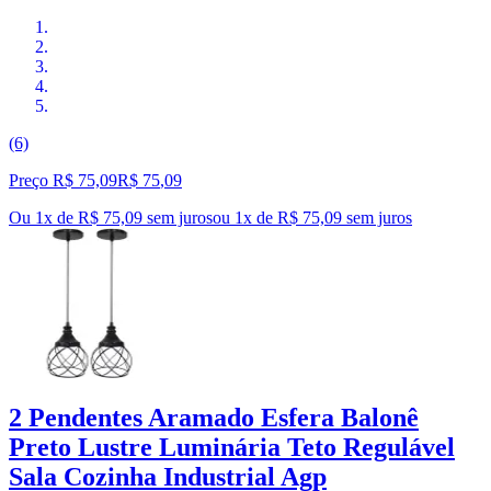
(6)
Preço R$ 75,09
R$
75
,
09
Ou 1x de R$ 75,09 sem juros
ou
1
x de
R$ 75,09
sem juros
2 Pendentes Aramado Esfera Balonê
Preto Lustre Luminária Teto Regulável
Sala Cozinha Industrial Agp