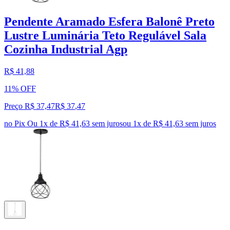
Pendente Aramado Esfera Balonê Preto
Lustre Luminária Teto Regulável Sala
Cozinha Industrial Agp
R$ 41,88
11% OFF
Preço R$ 37,47
R$
37
,
47
no Pix
Ou 1x de R$ 41,63 sem juros
ou
1
x de
R$ 41,63
sem juros