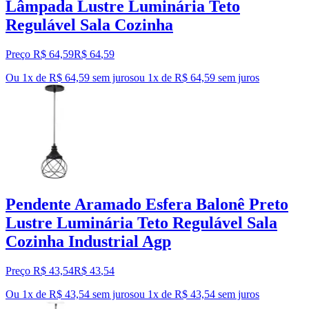
Lâmpada Lustre Luminária Teto
Regulável Sala Cozinha
Preço R$ 64,59
R$
64
,
59
Ou 1x de R$ 64,59 sem juros
ou
1
x de
R$ 64,59
sem juros
Pendente Aramado Esfera Balonê Preto
Lustre Luminária Teto Regulável Sala
Cozinha Industrial Agp
Preço R$ 43,54
R$
43
,
54
Ou 1x de R$ 43,54 sem juros
ou
1
x de
R$ 43,54
sem juros