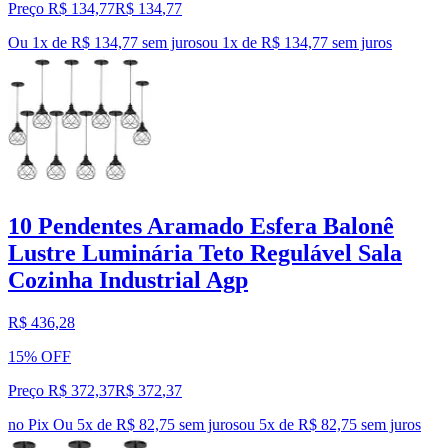
Preço R$ 134,77
R$
134
,
77
Ou 1x de R$ 134,77 sem juros
ou
1
x de
R$ 134,77
sem juros
10 Pendentes Aramado Esfera Balonê
Lustre Luminária Teto Regulável Sala
Cozinha Industrial Agp
R$ 436,28
15% OFF
Preço R$ 372,37
R$
372
,
37
no Pix
Ou 5x de R$ 82,75 sem juros
ou
5
x de
R$ 82,75
sem juros