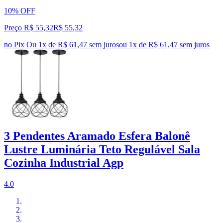
10% OFF
Preço R$ 55,32
R$
55
,
32
no Pix
Ou 1x de R$ 61,47 sem juros
ou
1
x de
R$ 61,47
sem juros
3 Pendentes Aramado Esfera Balonê
Lustre Luminária Teto Regulável Sala
Cozinha Industrial Agp
4.0