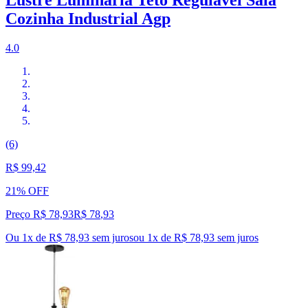
Lustre Luminária Teto Regulável Sala
Cozinha Industrial Agp
4.0
(6)
R$ 99,42
21% OFF
Preço R$ 78,93
R$
78
,
93
Ou 1x de R$ 78,93 sem juros
ou
1
x de
R$ 78,93
sem juros