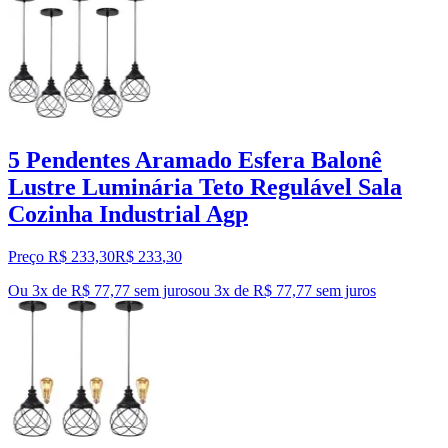
5 Pendentes Aramado Esfera Balonê
Lustre Luminária Teto Regulável Sala
Cozinha Industrial Agp
Preço R$ 233,30
R$
233
,
30
Ou 3x de R$ 77,77 sem juros
ou
3
x de
R$ 77,77
sem juros