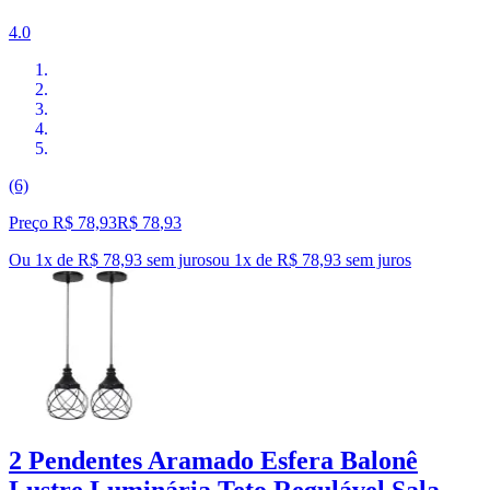
4.0
(6)
Preço R$ 78,93
R$
78
,
93
Ou 1x de R$ 78,93 sem juros
ou
1
x de
R$ 78,93
sem juros
2 Pendentes Aramado Esfera Balonê