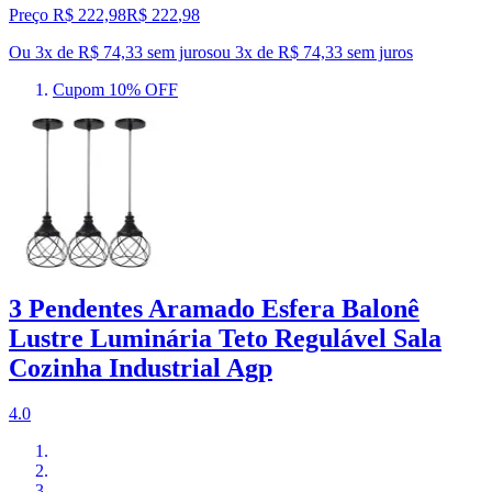
Preço R$ 222,98
R$
222
,
98
Ou 3x de R$ 74,33 sem juros
ou
3
x de
R$ 74,33
sem juros
Cupom 10% OFF
3 Pendentes Aramado Esfera Balonê
Lustre Luminária Teto Regulável Sala
Cozinha Industrial Agp
4.0