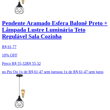
Pendente Aramado Esfera Balonê Preto +
Lâmpada Lustre Luminária Teto
Regulável Sala Cozinha
R$ 61,77
10% OFF
Preço R$ 55,32
R$
55
,
32
no Pix
Ou 1x de R$ 61,47 sem juros
ou
1
x de
R$ 61,47
sem juros