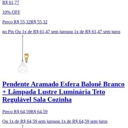
R$ 61,77
10% OFF
Preço R$ 55,32
R$
55
,
32
no Pix
Ou 1x de R$ 61,47 sem juros
ou
1
x de
R$ 61,47
sem juros
Pendente Aramado Esfera Balonê Branco
+ Lâmpada Lustre Luminária Teto
Regulável Sala Cozinha
Preço R$ 64,59
R$
64
,
59
Ou 1x de R$ 64,59 sem juros
ou
1
x de
R$ 64,59
sem juros