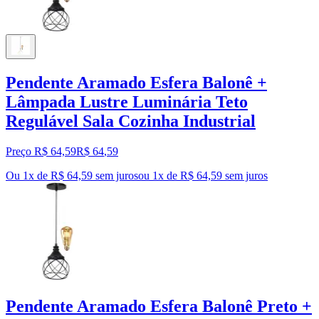
Pendente Aramado Esfera Balonê +
Lâmpada Lustre Luminária Teto
Regulável Sala Cozinha Industrial
Preço R$ 64,59
R$
64
,
59
Ou 1x de R$ 64,59 sem juros
ou
1
x de
R$ 64,59
sem juros
Pendente Aramado Esfera Balonê Preto +