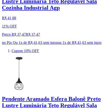
Lustre Luminária Teto Regulável Sala
Cozinha Industrial Agp
R$ 41,88
11% OFF
Preço R$ 37,47
R$
37
,
47
no Pix
Ou 1x de R$ 41,63 sem juros
ou
1
x de
R$ 41,63
sem juros
Cupom 10% OFF
Pendente Aramado Esfera Balonê Preto
Lustre Luminária Teto Regulável Sala