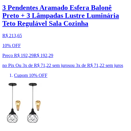
3 Pendentes Aramado Esfera Balonê
Preto + 3 Lâmpadas Lustre Luminária
Teto Regulável Sala Cozinha
R$ 213,65
10% OFF
Preço R$ 192,29
R$
192
,
29
no Pix
Ou 3x de R$ 71,22 sem juros
ou
3
x de
R$ 71,22
sem juros
Cupom 10% OFF