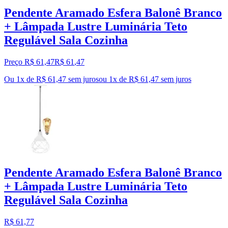
Pendente Aramado Esfera Balonê Branco
+ Lâmpada Lustre Luminária Teto
Regulável Sala Cozinha
Preço R$ 61,47
R$
61
,
47
Ou 1x de R$ 61,47 sem juros
ou
1
x de
R$ 61,47
sem juros
Pendente Aramado Esfera Balonê Branco
+ Lâmpada Lustre Luminária Teto
Regulável Sala Cozinha
R$ 61,77