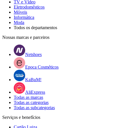
TV e Vídeo
Eletrodomésticos
Móveis
Informática
Moda
Todos os departamentos
Nossas marcas e parceiros
Netshoes
Epoca Cosméticos
KaBuM!
AliExpress
Todas as marcas
Todas as categorias
Todas as subcategorias
Serviços e benefícios
Cartão Luiza