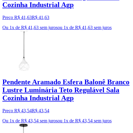
Cozinha Industrial Agp
Preço R$ 41,63
R$
41
,
63
Ou 1x de R$ 41,63 sem juros
ou
1
x de
R$ 41,63
sem juros
Pendente Aramado Esfera Balonê Branco
Lustre Luminária Teto Regulável Sala
Cozinha Industrial Agp
Preço R$ 43,54
R$
43
,
54
Ou 1x de R$ 43,54 sem juros
ou
1
x de
R$ 43,54
sem juros