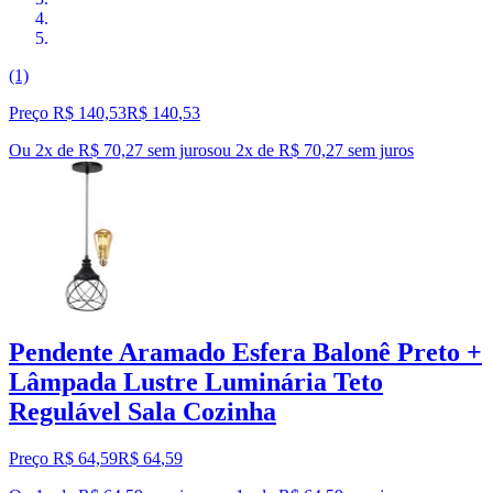
(1)
Preço R$ 140,53
R$
140
,
53
Ou 2x de R$ 70,27 sem juros
ou
2
x de
R$ 70,27
sem juros
Pendente Aramado Esfera Balonê Preto +
Lâmpada Lustre Luminária Teto
Regulável Sala Cozinha
Preço R$ 64,59
R$
64
,
59