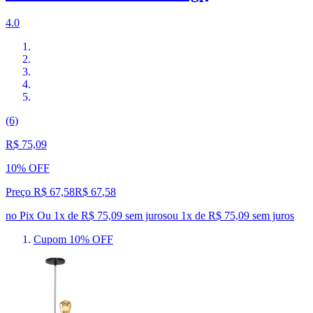
4.0
(6)
R$ 75,09
10% OFF
Preço R$ 67,58
R$
67
,
58
no Pix
Ou 1x de R$ 75,09 sem juros
ou
1
x de
R$ 75,09
sem juros
Cupom 10% OFF