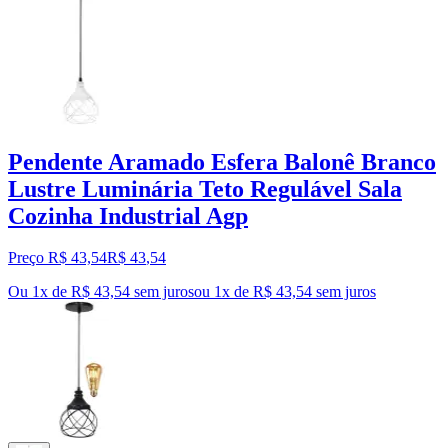
Pendente Aramado Esfera Balonê Branco
Lustre Luminária Teto Regulável Sala
Cozinha Industrial Agp
Preço R$ 43,54
R$
43
,
54
Ou 1x de R$ 43,54 sem juros
ou
1
x de
R$ 43,54
sem juros