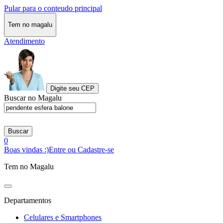
Pular para o conteudo principal
Tem no magalu
Atendimento
Digite seu CEP
Buscar no Magalu
Buscar
0
Boas vindas :)
Entre ou Cadastre-se
Tem no Magalu
Departamentos
Celulares e Smartphones