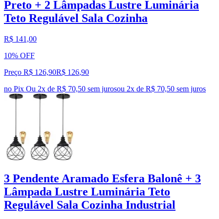
Preto + 2 Lâmpadas Lustre Luminária
Teto Regulável Sala Cozinha
R$ 141,00
10% OFF
Preço R$ 126,90
R$
126
,
90
no Pix
Ou 2x de R$ 70,50 sem juros
ou
2
x de
R$ 70,50
sem juros
3 Pendente Aramado Esfera Balonê + 3
Lâmpada Lustre Luminária Teto
Regulável Sala Cozinha Industrial