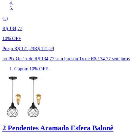
(1)
R$ 134,77
10% OFF
Preço R$ 121,29
R$
121
,
29
no Pix
Ou 1x de R$ 134,77 sem juros
ou
1
x de
R$ 134,77
sem juros
Cupom 10% OFF
2 Pendentes Aramado Esfera Balonê