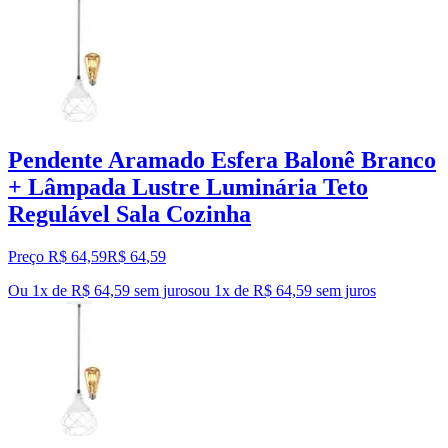
Pendente Aramado Esfera Balonê Branco
+ Lâmpada Lustre Luminária Teto
Regulável Sala Cozinha
Preço R$ 64,59
R$
64
,
59
Ou 1x de R$ 64,59 sem juros
ou
1
x de
R$ 64,59
sem juros