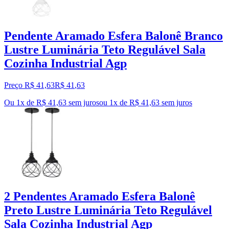
Pendente Aramado Esfera Balonê Branco
Lustre Luminária Teto Regulável Sala
Cozinha Industrial Agp
Preço R$ 41,63
R$
41
,
63
Ou 1x de R$ 41,63 sem juros
ou
1
x de
R$ 41,63
sem juros
2 Pendentes Aramado Esfera Balonê
Preto Lustre Luminária Teto Regulável
Sala Cozinha Industrial Agp