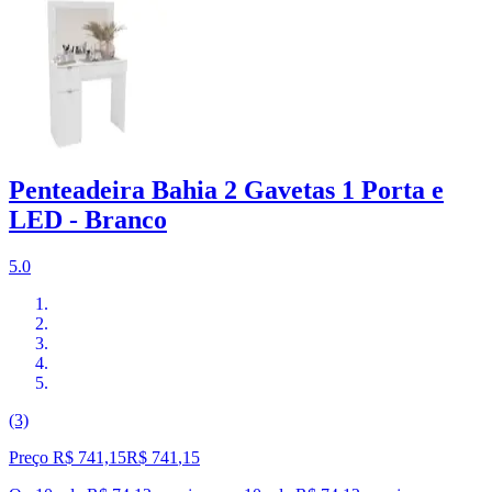
Penteadeira Bahia 2 Gavetas 1 Porta e
LED - Branco
5.0
(3)
Preço R$ 741,15
R$
741
,
15