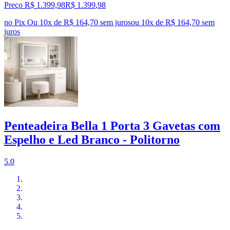
Preço R$ 1.399,98
R$
1.399
,
98
no Pix
Ou 10x de R$ 164,70 sem juros
ou
10
x de
R$ 164,70
sem
juros
Penteadeira Bella 1 Porta 3 Gavetas com
Espelho e Led Branco - Politorno
5.0