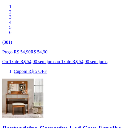
(381)
Preço R$ 54,90
R$
54
,
90
Ou 1x de R$ 54,90 sem juros
ou
1
x de
R$ 54,90
sem juros
Cupom R$ 5 OFF