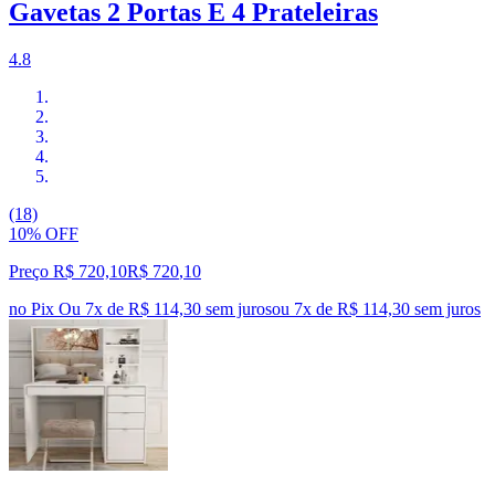
Gavetas 2 Portas E 4 Prateleiras
4.8
(18)
10% OFF
Preço R$ 720,10
R$
720
,
10
no Pix
Ou 7x de R$ 114,30 sem juros
ou
7
x de
R$ 114,30
sem juros