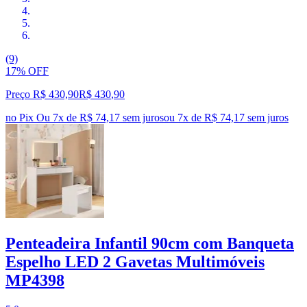
(9)
17% OFF
Preço R$ 430,90
R$
430
,
90
no Pix
Ou 7x de R$ 74,17 sem juros
ou
7
x de
R$ 74,17
sem juros
Penteadeira Infantil 90cm com Banqueta
Espelho LED 2 Gavetas Multimóveis
MP4398