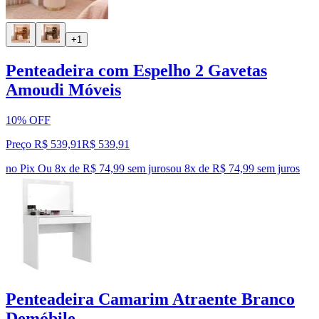
+1
Penteadeira com Espelho 2 Gavetas
Amoudi Móveis
10% OFF
Preço R$ 539,91
R$
539
,
91
no Pix
Ou 8x de R$ 74,99 sem juros
ou
8
x de
R$ 74,99
sem juros
Penteadeira Camarim Atraente Branco
Demóbile