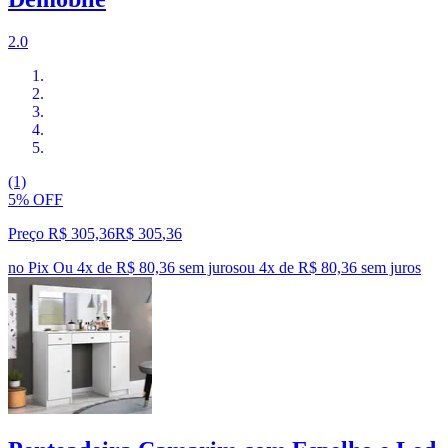
2.0
(1)
5% OFF
Preço R$ 305,36
R$
305
,
36
no Pix
Ou 4x de R$ 80,36 sem juros
ou
4
x de
R$ 80,36
sem juros