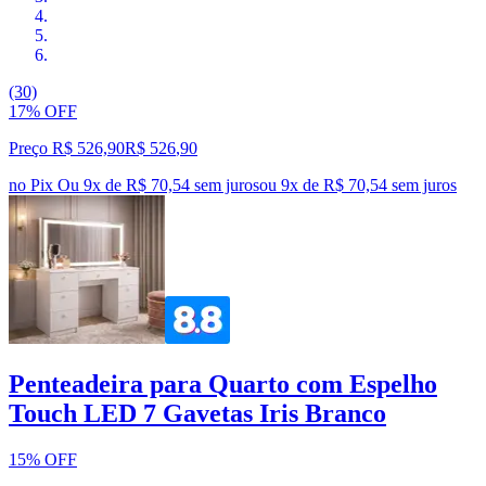
(30)
17% OFF
Preço R$ 526,90
R$
526
,
90
no Pix
Ou 9x de R$ 70,54 sem juros
ou
9
x de
R$ 70,54
sem juros
Penteadeira para Quarto com Espelho
Touch LED 7 Gavetas Iris Branco
15% OFF