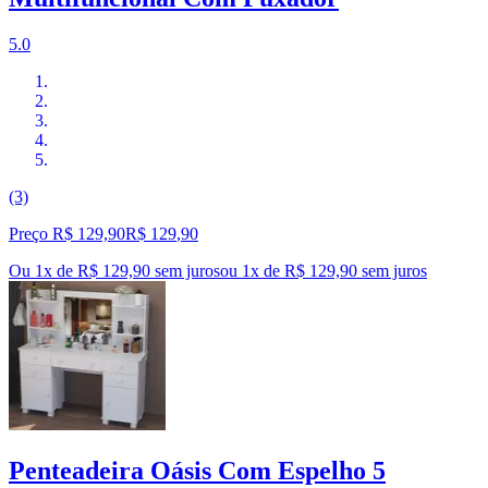
5.0
(3)
Preço R$ 129,90
R$
129
,
90
Ou 1x de R$ 129,90 sem juros
ou
1
x de
R$ 129,90
sem juros
Penteadeira Oásis Com Espelho 5