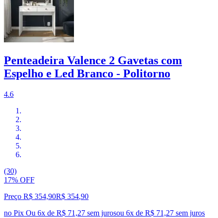
Penteadeira Valence 2 Gavetas com
Espelho e Led Branco - Politorno
4.6
(30)
17% OFF
Preço R$ 354,90
R$
354
,
90
no Pix
Ou 6x de R$ 71,27 sem juros
ou
6
x de
R$ 71,27
sem juros