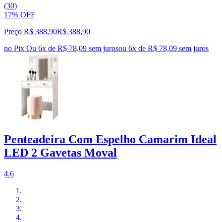
(30)
17% OFF
Preço R$ 388,90
R$
388
,
90
no Pix
Ou 6x de R$ 78,09 sem juros
ou
6
x de
R$ 78,09
sem juros
Penteadeira Com Espelho Camarim Ideal
LED 2 Gavetas Moval
4.6