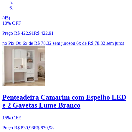
(45)
10% OFF
Preço R$ 422,91
R$
422
,
91
no Pix
Ou 6x de R$ 78,32 sem juros
ou
6
x de
R$ 78,32
sem juros
Penteadeira Camarim com Espelho LED
e 2 Gavetas Lume Branco
15% OFF
Preço R$ 839,98
R$
839
,
98