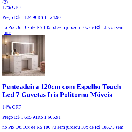
(3)
17% OFF
Preço R$ 1.124,90
R$
1.124
,
90
no Pix
Ou 10x de R$ 135,53 sem juros
ou
10
x de
R$ 135,53
sem
juros
Penteadeira 120cm com Espelho Touch
Led 7 Gavetas Iris Politorno Móveis
14% OFF
Preço R$ 1.605,91
R$
1.605
,
91
no Pix
Ou 10x de R$ 186,73 sem juros
ou
10
x de
R$ 186,73
sem