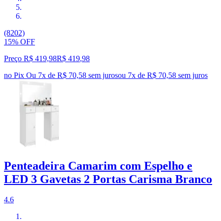
(8202)
15% OFF
Preço R$ 419,98
R$
419
,
98
no Pix
Ou 7x de R$ 70,58 sem juros
ou
7
x de
R$ 70,58
sem juros
Penteadeira Camarim com Espelho e
LED 3 Gavetas 2 Portas Carisma Branco
4.6