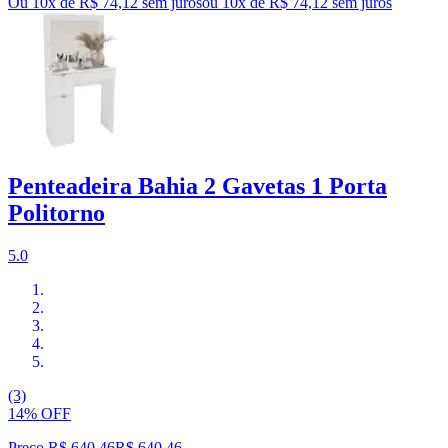
Ou 10x de R$ 74,12 sem juros
ou
10
x de
R$ 74,12
sem juros
Penteadeira Bahia 2 Gavetas 1 Porta
Politorno
5.0
(3)
14% OFF
Preço R$ 640,46
R$
640
,
46