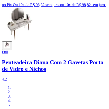
no Pix
Ou 10x de R$ 98,82 sem juros
ou
10
x de
R$ 98,82
sem juros
Full
Penteadeira Diana Com 2 Gavetas Porta
de Vidro e Nichos
4.2