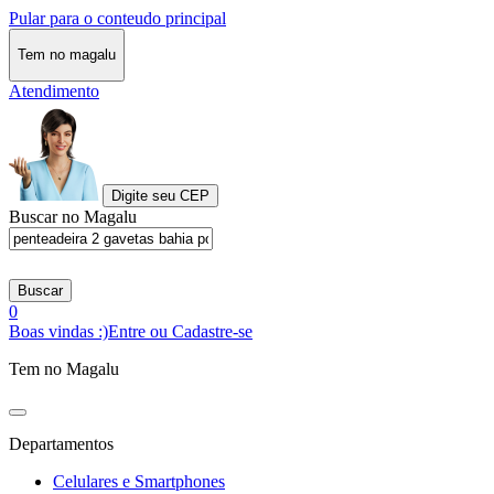
Pular para o conteudo principal
Tem no magalu
Atendimento
Digite seu CEP
Buscar no Magalu
Buscar
0
Boas vindas :)
Entre ou Cadastre-se
Tem no Magalu
Departamentos
Celulares e Smartphones