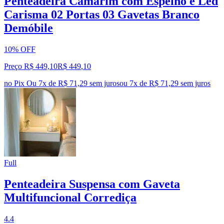
Penteadeira Camarim com Espelho e Led
Carisma 02 Portas 03 Gavetas Branco
Demóbile
10% OFF
Preço R$ 449,10
R$
449
,
10
no Pix
Ou 7x de R$ 71,29 sem juros
ou
7
x de
R$ 71,29
sem juros
Full
Penteadeira Suspensa com Gaveta
Multifuncional Corrediça
4.4