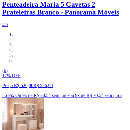
Penteadeira Maria 5 Gavetas 2
Prateleiras Branco - Panorama Móveis
4.5
(6)
17% OFF
Preço R$ 526,90
R$
526
,
90
no Pix
Ou 9x de R$ 70,54 sem juros
ou
9
x de
R$ 70,54
sem juros