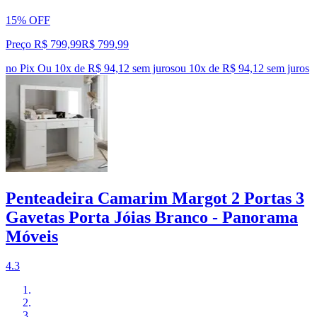
15% OFF
Preço R$ 799,99
R$
799
,
99
no Pix
Ou 10x de R$ 94,12 sem juros
ou
10
x de
R$ 94,12
sem juros
Penteadeira Camarim Margot 2 Portas 3
Gavetas Porta Jóias Branco - Panorama
Móveis
4.3