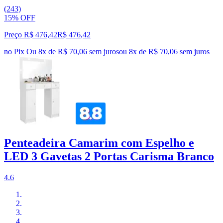
(243)
15% OFF
Preço R$ 476,42
R$
476
,
42
no Pix
Ou 8x de R$ 70,06 sem juros
ou
8
x de
R$ 70,06
sem juros
Penteadeira Camarim com Espelho e
LED 3 Gavetas 2 Portas Carisma Branco
4.6