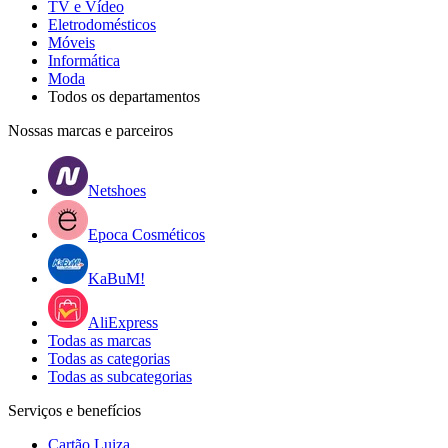
TV e Vídeo
Eletrodomésticos
Móveis
Informática
Moda
Todos os departamentos
Nossas marcas e parceiros
Netshoes
Epoca Cosméticos
KaBuM!
AliExpress
Todas as marcas
Todas as categorias
Todas as subcategorias
Serviços e benefícios
Cartão Luiza