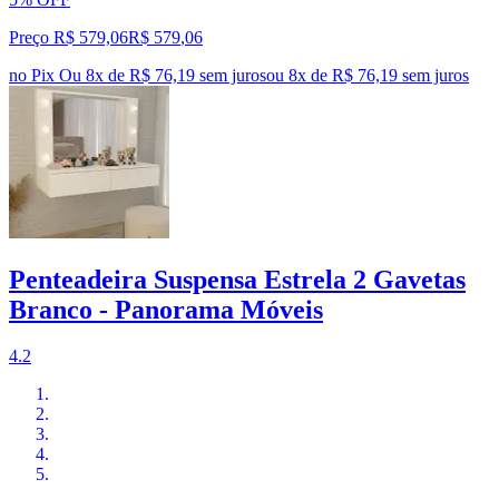
Preço R$ 579,06
R$
579
,
06
no Pix
Ou 8x de R$ 76,19 sem juros
ou
8
x de
R$ 76,19
sem juros
Penteadeira Suspensa Estrela 2 Gavetas
Branco - Panorama Móveis
4.2