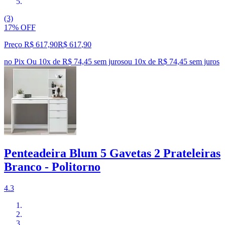
(3)
17% OFF
Preço R$ 617,90
R$
617
,
90
no Pix
Ou 10x de R$ 74,45 sem juros
ou
10
x de
R$ 74,45
sem juros
Penteadeira Blum 5 Gavetas 2 Prateleiras
Branco - Politorno
4.3