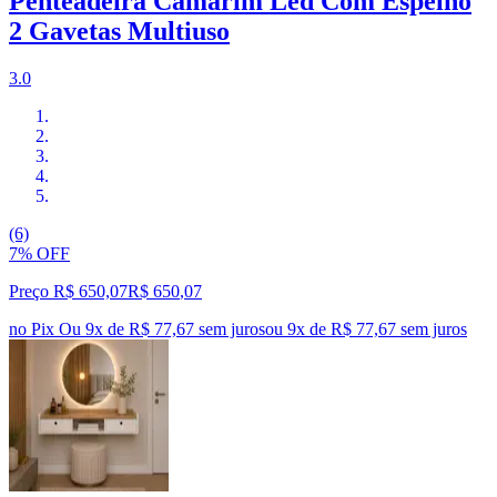
Penteadeira Camarim Led Com Espelho
2 Gavetas Multiuso
3.0
(6)
7% OFF
Preço R$ 650,07
R$
650
,
07
no Pix
Ou 9x de R$ 77,67 sem juros
ou
9
x de
R$ 77,67
sem juros