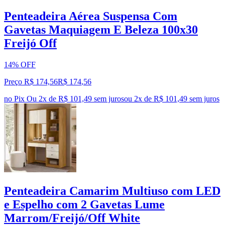
Penteadeira Aérea Suspensa Com
Gavetas Maquiagem E Beleza 100x30
Freijó Off
14% OFF
Preço R$ 174,56
R$
174
,
56
no Pix
Ou 2x de R$ 101,49 sem juros
ou
2
x de
R$ 101,49
sem juros
Penteadeira Camarim Multiuso com LED
e Espelho com 2 Gavetas Lume
Marrom/Freijó/Off White