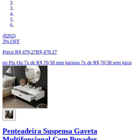
(8202)
3% OFF
Preço R$ 479,27
R$
479
,
27
no Pix
Ou 7x de R$ 70,58 sem juros
ou
7
x de
R$ 70,58
sem juros
Penteadeira Suspensa Gaveta
Multifuncional Com Puxador