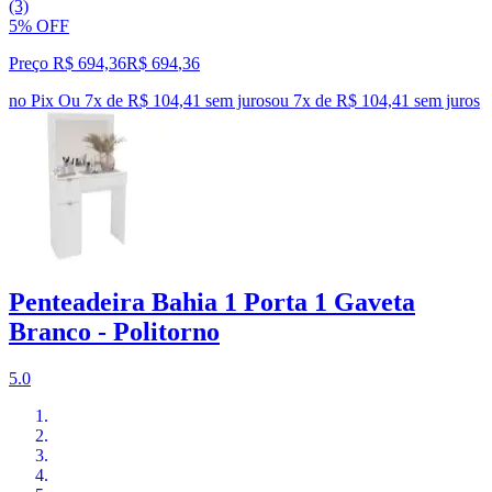
(3)
5% OFF
Preço R$ 694,36
R$
694
,
36
no Pix
Ou 7x de R$ 104,41 sem juros
ou
7
x de
R$ 104,41
sem juros
Penteadeira Bahia 1 Porta 1 Gaveta
Branco - Politorno
5.0