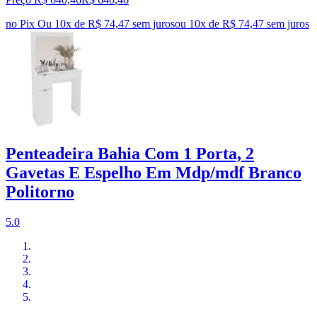
no Pix
Ou 10x de R$ 74,47 sem juros
ou
10
x de
R$ 74,47
sem juros
Penteadeira Bahia Com 1 Porta, 2
Gavetas E Espelho Em Mdp/mdf Branco
Politorno
5.0