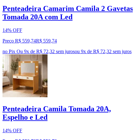
Penteadeira Camarim Camila 2 Gavetas
Tomada 20A com Led
14% OFF
Preço R$ 559,74
R$
559
,
74
no Pix
Ou 9x de R$ 72,32 sem juros
ou
9
x de
R$ 72,32
sem juros
Penteadeira Camila Tomada 20A,
Espelho e Led
14% OFF