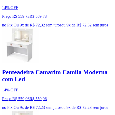
14% OFF
Preço R$ 559,73
R$
559
,
73
no Pix
Ou 9x de R$ 72,32 sem juros
ou
9
x de
R$ 72,32
sem juros
Penteadeira Camarim Camila Moderna
com Led
14% OFF
Preço R$ 559,06
R$
559
,
06
no Pix
Ou 9x de R$ 72,23 sem juros
ou
9
x de
R$ 72,23
sem juros