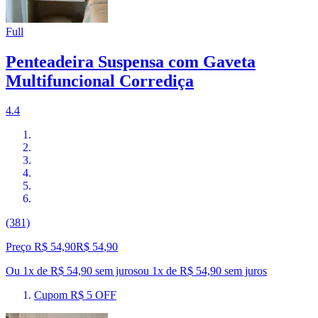
Full
Penteadeira Suspensa com Gaveta
Multifuncional Corrediça
4.4
(381)
Preço R$ 54,90
R$
54
,
90
Ou 1x de R$ 54,90 sem juros
ou
1
x de
R$ 54,90
sem juros
Cupom R$ 5 OFF