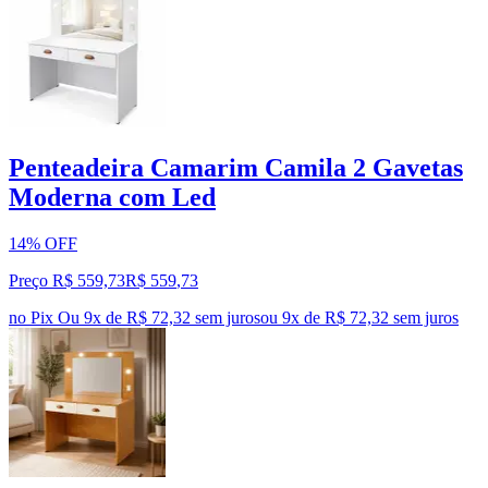
Penteadeira Camarim Camila 2 Gavetas
Moderna com Led
14% OFF
Preço R$ 559,73
R$
559
,
73
no Pix
Ou 9x de R$ 72,32 sem juros
ou
9
x de
R$ 72,32
sem juros