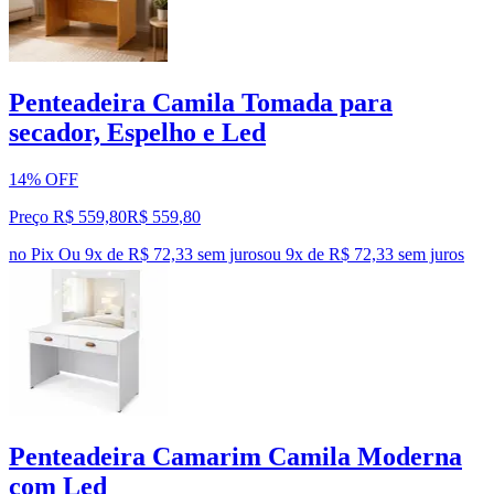
Penteadeira Camila Tomada para
secador, Espelho e Led
14% OFF
Preço R$ 559,80
R$
559
,
80
no Pix
Ou 9x de R$ 72,33 sem juros
ou
9
x de
R$ 72,33
sem juros
Penteadeira Camarim Camila Moderna
com Led