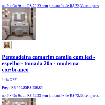
no Pix
Ou 9x de R$ 72,33 sem juros
ou
9
x de
R$ 72,33
sem juros
Penteadeira camarim camila com led -
espelho - tomada 20a - moderna
cor:branco
14% OFF
Preço R$ 559,85
R$
559
,
85
no Pix
Ou 9x de R$ 72,33 sem juros
ou
9
x de
R$ 72,33
sem juros