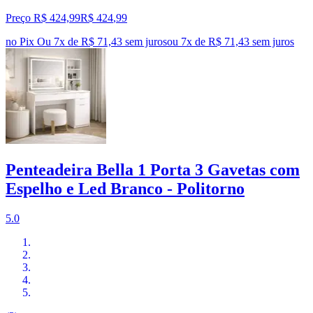
Preço R$ 424,99
R$
424
,
99
no Pix
Ou 7x de R$ 71,43 sem juros
ou
7
x de
R$ 71,43
sem juros
Penteadeira Bella 1 Porta 3 Gavetas com
Espelho e Led Branco - Politorno
5.0