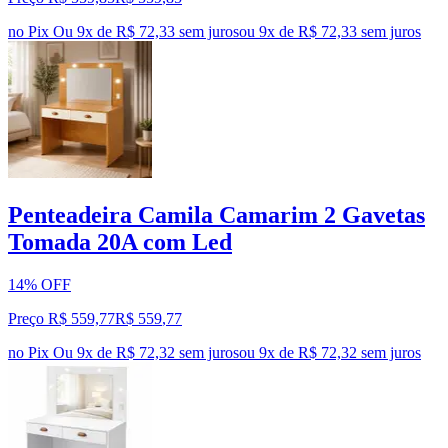
no Pix
Ou 9x de R$ 72,33 sem juros
ou
9
x de
R$ 72,33
sem juros
Penteadeira Camila Camarim 2 Gavetas
Tomada 20A com Led
14% OFF
Preço R$ 559,77
R$
559
,
77
no Pix
Ou 9x de R$ 72,32 sem juros
ou
9
x de
R$ 72,32
sem juros