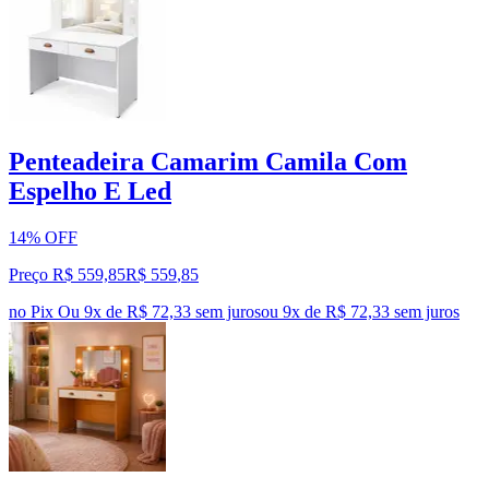
Penteadeira Camarim Camila Com
Espelho E Led
14% OFF
Preço R$ 559,85
R$
559
,
85
no Pix
Ou 9x de R$ 72,33 sem juros
ou
9
x de
R$ 72,33
sem juros