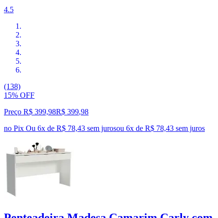
4.5
(138)
15% OFF
Preço R$ 399,98
R$
399
,
98
no Pix
Ou 6x de R$ 78,43 sem juros
ou
6
x de
R$ 78,43
sem juros
Penteadeira Madesa Camarim Carly com