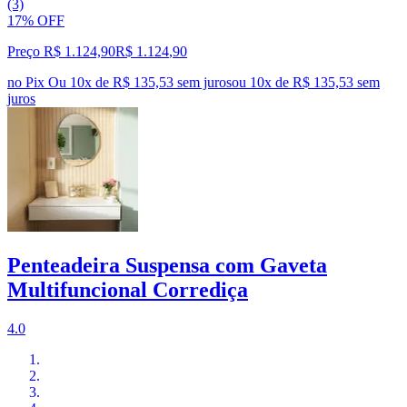
(3)
17% OFF
Preço R$ 1.124,90
R$
1.124
,
90
no Pix
Ou 10x de R$ 135,53 sem juros
ou
10
x de
R$ 135,53
sem
juros
Penteadeira Suspensa com Gaveta
Multifuncional Corrediça
4.0