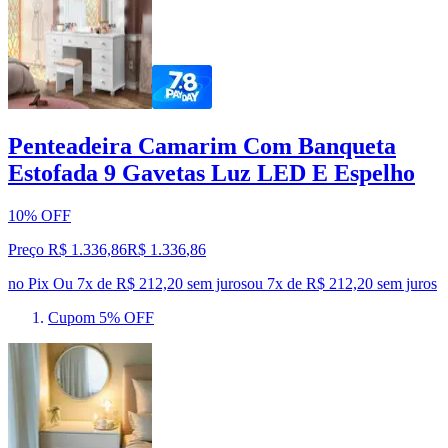
Penteadeira Camarim Com Banqueta
Estofada 9 Gavetas Luz LED E Espelho
10% OFF
Preço R$ 1.336,86
R$
1.336
,
86
no Pix
Ou 7x de R$ 212,20 sem juros
ou
7
x de
R$ 212,20
sem juros
Cupom 5% OFF