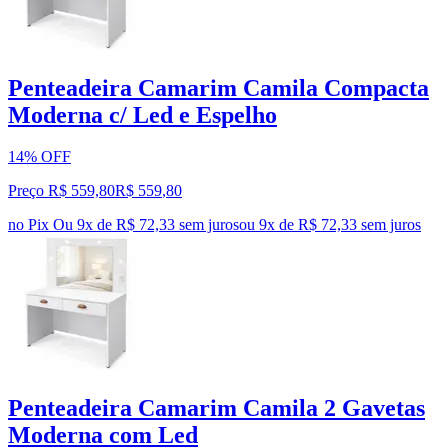
Penteadeira Camarim Camila Compacta
Moderna c/ Led e Espelho
14% OFF
Preço R$ 559,80
R$
559
,
80
no Pix
Ou 9x de R$ 72,33 sem juros
ou
9
x de
R$ 72,33
sem juros
Penteadeira Camarim Camila 2 Gavetas
Moderna com Led