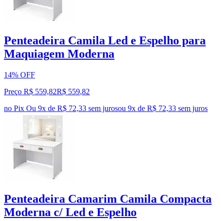
Penteadeira Camila Led e Espelho para
Maquiagem Moderna
14% OFF
Preço R$ 559,82
R$
559
,
82
no Pix
Ou 9x de R$ 72,33 sem juros
ou
9
x de
R$ 72,33
sem juros
Penteadeira Camarim Camila Compacta
Moderna c/ Led e Espelho