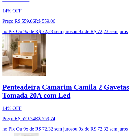
14% OFF
Preço R$ 559,06
R$
559
,
06
no Pix
Ou 9x de R$ 72,23 sem juros
ou
9
x de
R$ 72,23
sem juros
Penteadeira Camarim Camila 2 Gavetas
Tomada 20A com Led
14% OFF
Preço R$ 559,74
R$
559
,
74
no Pix
Ou 9x de R$ 72,32 sem juros
ou
9
x de
R$ 72,32
sem juros