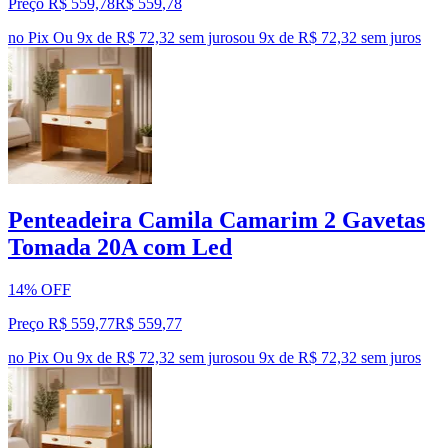
Preço R$ 559,78
R$
559
,
78
no Pix
Ou 9x de R$ 72,32 sem juros
ou
9
x de
R$ 72,32
sem juros
Penteadeira Camila Camarim 2 Gavetas
Tomada 20A com Led
14% OFF
Preço R$ 559,77
R$
559
,
77
no Pix
Ou 9x de R$ 72,32 sem juros
ou
9
x de
R$ 72,32
sem juros