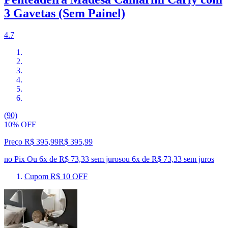
3 Gavetas (Sem Painel)
4.7
(90)
10% OFF
Preço R$ 395,99
R$
395
,
99
no Pix
Ou 6x de R$ 73,33 sem juros
ou
6
x de
R$ 73,33
sem juros
Cupom R$ 10 OFF