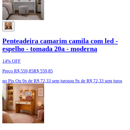
Penteadeira camarim camila com led -
espelho - tomada 20a - moderna
14% OFF
Preço R$ 559,85
R$
559
,
85
no Pix
Ou 9x de R$ 72,33 sem juros
ou
9
x de
R$ 72,33
sem juros