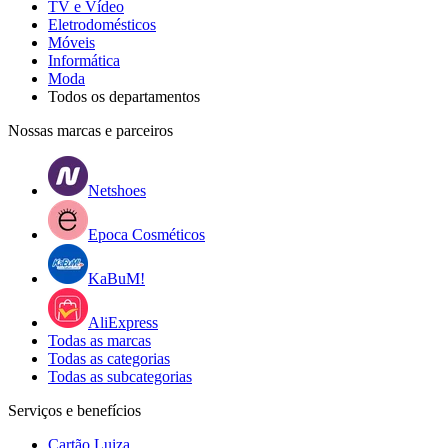
TV e Vídeo
Eletrodomésticos
Móveis
Informática
Moda
Todos os departamentos
Nossas marcas e parceiros
Netshoes
Epoca Cosméticos
KaBuM!
AliExpress
Todas as marcas
Todas as categorias
Todas as subcategorias
Serviços e benefícios
Cartão Luiza