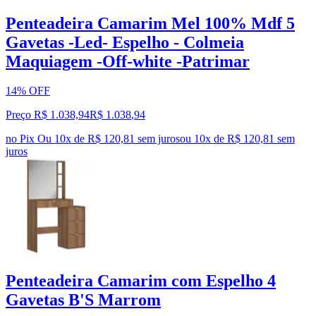
Penteadeira Camarim Mel 100% Mdf 5
Gavetas -Led- Espelho - Colmeia
Maquiagem -Off-white -Patrimar
14% OFF
Preço R$ 1.038,94
R$
1.038
,
94
no Pix
Ou 10x de R$ 120,81 sem juros
ou
10
x de
R$ 120,81
sem
juros
Penteadeira Camarim com Espelho 4
Gavetas B'S Marrom