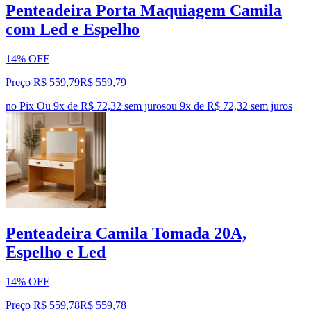
Penteadeira Porta Maquiagem Camila
com Led e Espelho
14% OFF
Preço R$ 559,79
R$
559
,
79
no Pix
Ou 9x de R$ 72,32 sem juros
ou
9
x de
R$ 72,32
sem juros
Penteadeira Camila Tomada 20A,
Espelho e Led
14% OFF
Preço R$ 559,78
R$
559
,
78