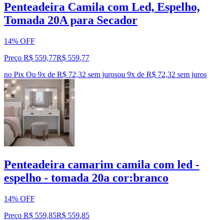
Penteadeira Camila com Led, Espelho,
Tomada 20A para Secador
14% OFF
Preço R$ 559,77
R$
559
,
77
no Pix
Ou 9x de R$ 72,32 sem juros
ou
9
x de
R$ 72,32
sem juros
Penteadeira camarim camila com led -
espelho - tomada 20a cor:branco
14% OFF
Preço R$ 559,85
R$
559
,
85