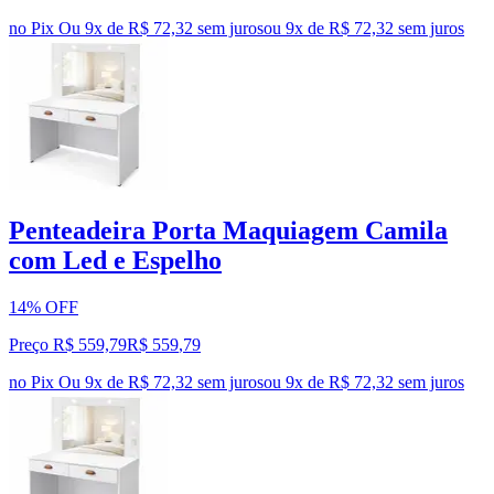
no Pix
Ou 9x de R$ 72,32 sem juros
ou
9
x de
R$ 72,32
sem juros
Penteadeira Porta Maquiagem Camila
com Led e Espelho
14% OFF
Preço R$ 559,79
R$
559
,
79
no Pix
Ou 9x de R$ 72,32 sem juros
ou
9
x de
R$ 72,32
sem juros