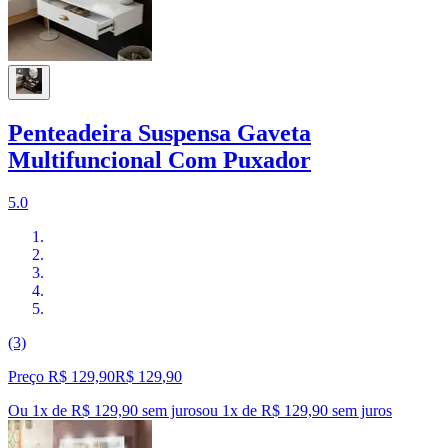
Penteadeira Suspensa Gaveta
Multifuncional Com Puxador
5.0
(3)
Preço R$ 129,90
R$
129
,
90
Ou 1x de R$ 129,90 sem juros
ou
1
x de
R$ 129,90
sem juros