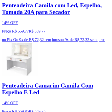
Penteadeira Camila com Led, Espelho,
Tomada 20A para Secador
14% OFF
Preço R$ 559,77
R$
559
,
77
no Pix
Ou 9x de R$ 72,32 sem juros
ou
9
x de
R$ 72,32
sem juros
Penteadeira Camarim Camila Com
Espelho E Led
14% OFF
Preço R$ 559,85
R$
559
,
85