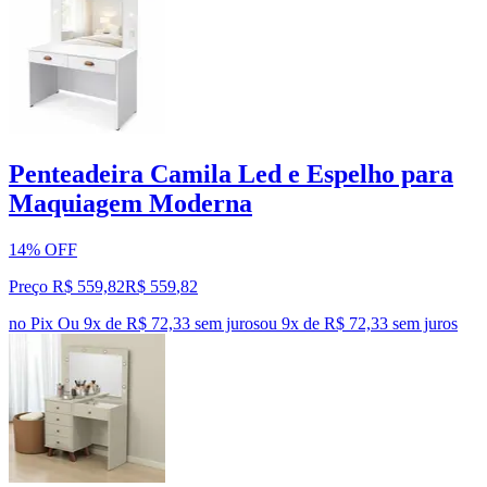
Penteadeira Camila Led e Espelho para
Maquiagem Moderna
14% OFF
Preço R$ 559,82
R$
559
,
82
no Pix
Ou 9x de R$ 72,33 sem juros
ou
9
x de
R$ 72,33
sem juros