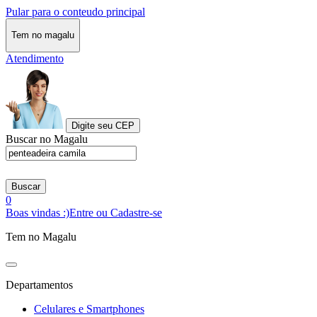
Pular para o conteudo principal
Tem no magalu
Atendimento
Digite seu CEP
Buscar no Magalu
Buscar
0
Boas vindas :)
Entre ou Cadastre-se
Tem no Magalu
Departamentos
Celulares e Smartphones