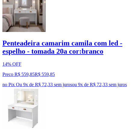
Penteadeira camarim camila com led -
espelho - tomada 20a cor:branco
14% OFF
Preço R$ 559,85
R$
559
,
85
no Pix
Ou 9x de R$ 72,33 sem juros
ou
9
x de
R$ 72,33
sem juros