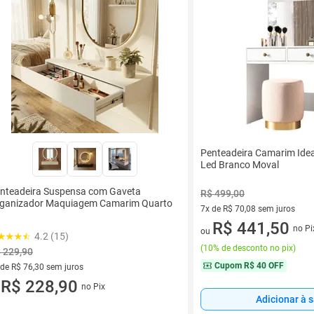
Penteadeira Camarim Idea
Led Branco Moval
nteadeira Suspensa com Gaveta
R$ 499,00
ganizador Maquiagem Camarim Quarto
7x de R$ 70,08 sem juros
7 vez de R$ 70,08 sem juros
R$ 441,50
no Pi
ou
4.2 (15)
(
10% de desconto no pix
)
 229,90
Cupom
R$ 40 OFF
 de R$ 76,30 sem juros
ez de R$ 76,30 sem juros
R$ 228,90
no Pix
u
Adicionar à 