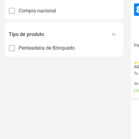
Compra nacional
Tipo de produto
Pe
Penteadeira de Brinquedo
R$
7x
7 v
o
(
10