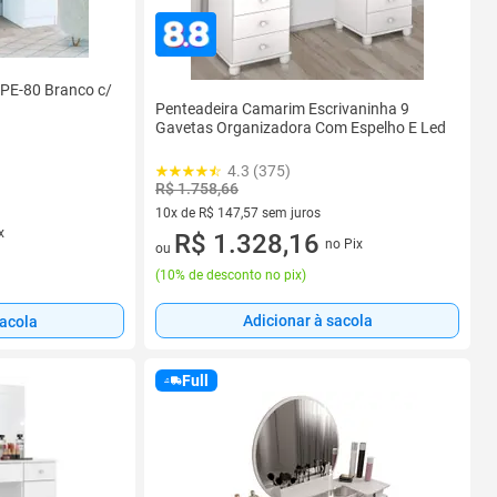
. PE-80 Branco c/
Penteadeira Camarim Escrivaninha 9
Gavetas Organizadora Com Espelho E Led
4.3 (375)
R$ 1.758,66
10x de R$ 147,57 sem juros
x
10 vez de R$ 147,57 sem juros
R$ 1.328,16
no Pix
ou
(
10% de desconto no pix
)
Adicionar à sacola
sacola
Full