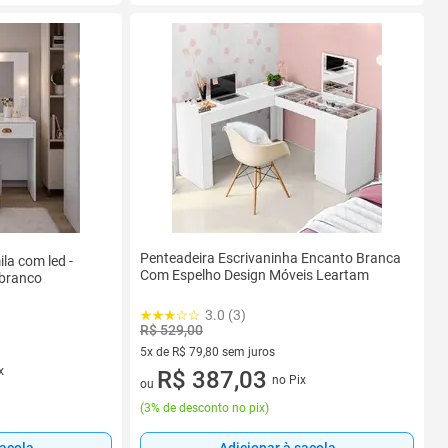
Penteadeira Escrivaninha Encanto Branca
la com led -
Com Espelho Design Móveis Leartam
:branco
3.0 (3)
R$ 529,00
5x de R$ 79,80 sem juros
x
5 vez de R$ 79,80 sem juros
R$ 387,03
no Pix
ou
(
3% de desconto no pix
)