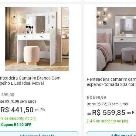
nteadeira Camarim Branca Com
Penteadeira camarim cami
pelho E Led Ideal Moval
espelho - tomada 20a cor
 499,00
R$ 699,99
 de R$ 70,08 sem juros
9x de R$ 72,33 sem juros
ez de R$ 70,08 sem juros
R$ 441,50
no Pix
9 vez de R$ 72,33 sem juros
R$ 559,85
u
no Pi
ou
% de desconto no pix
)
(
14% de desconto no pix
)
Cupom
R$ 40 OFF