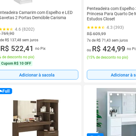
Penteadeira com Espelho
nteadeira Camarim com Espelho e LED
Princesa Para Quarto De
Gavetas 2 Portas Demóbile Carisma
Estudos Closet
4.3 (393)
4.6 (8202)
 769,90
R$ 609,99
 de R$ 137,48 sem juros
7x de R$ 71,43 sem juros
ez de R$ 137,48 sem juros
R$ 522,41
7 vez de R$ 71,43 sem juros
R$ 424,99
no Pix
no Pi
u
ou
 de desconto no pix
)
(
15% de desconto no pix
)
Cupom
R$ 10 OFF
Adicionar à sacola
Adicionar à 
Full