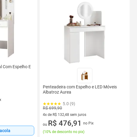
l Com Espelho E
Penteadeira com Espelho e LED Móveis
Albatroz Aurea
x
5.0 (9)
R$ 699,90
4x de R$ 132,48 sem juros
4 vez de R$ 132,48 sem juros
R$ 476,91
no Pix
ou
sacola
(
10% de desconto no pix
)