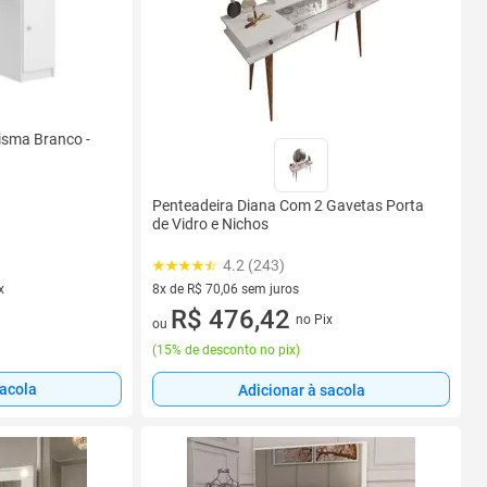
isma Branco -
Penteadeira Diana Com 2 Gavetas Porta
de Vidro e Nichos
4.2 (243)
x
8x de R$ 70,06 sem juros
8 vez de R$ 70,06 sem juros
R$ 476,42
no Pix
ou
(
15% de desconto no pix
)
sacola
Adicionar à sacola