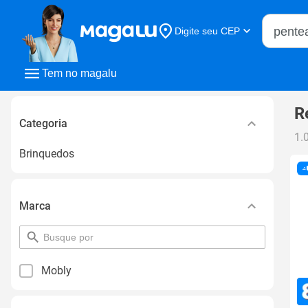
Buscar n
Digite seu CEP
Buscar
Tem no magalu
R
Categoria
1.
Brinquedos
Marca
pesquisar
por
filtro
Mobly