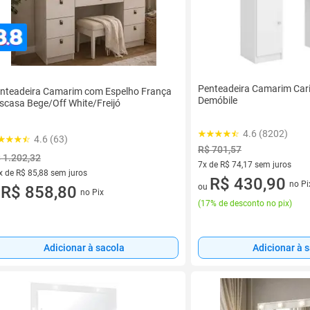
Penteadeira Camarim Car
nteadeira Camarim com Espelho França
Demóbile
scasa Bege/Off White/Freijó
4.6 (8202)
4.6 (63)
R$ 701,57
 1.202,32
7x de R$ 74,17 sem juros
x de R$ 85,88 sem juros
7 vez de R$ 74,17 sem juros
R$ 430,90
no Pi
ou
vez de R$ 85,88 sem juros
R$ 858,80
no Pix
u
(
17% de desconto no pix
)
Adicionar à sacola
Adicionar à 