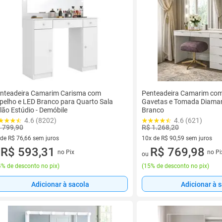
nteadeira Camarim Carisma com
Penteadeira Camarim com
pelho e LED Branco para Quarto Sala
Gavetas e Tomada Diama
lão Estúdio - Demóbile
Branco
4.6 (8202)
4.6 (621)
 799,90
R$ 1.268,20
 de R$ 76,66 sem juros
10x de R$ 90,59 sem juros
ez de R$ 76,66 sem juros
R$ 593,31
10 vez de R$ 90,59 sem juros
R$ 769,98
no Pix
no Pi
u
ou
% de desconto no pix
)
(
15% de desconto no pix
)
Adicionar à sacola
Adicionar à 