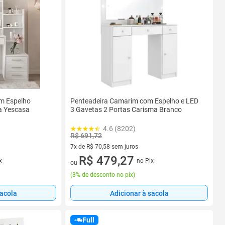
om Espelho
Penteadeira Camarim com Espelho e LED
na Yescasa
3 Gavetas 2 Portas Carisma Branco
4.6 (8202)
R$ 691,72
7x de R$ 70,58 sem juros
7 vez de R$ 70,58 sem juros
R$ 479,27
x
no Pix
ou
(
3% de desconto no pix
)
sacola
Adicionar à sacola
Full