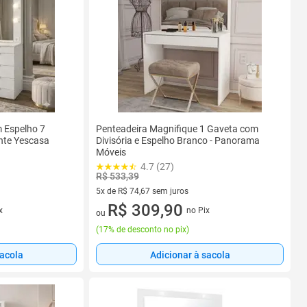
 Espelho 7
Penteadeira Magnifique 1 Gaveta com
nte Yescasa
Divisória e Espelho Branco - Panorama
Móveis
4.7 (27)
R$ 533,39
5x de R$ 74,67 sem juros
5 vez de R$ 74,67 sem juros
R$ 309,90
x
no Pix
ou
(
17% de desconto no pix
)
sacola
Adicionar à sacola