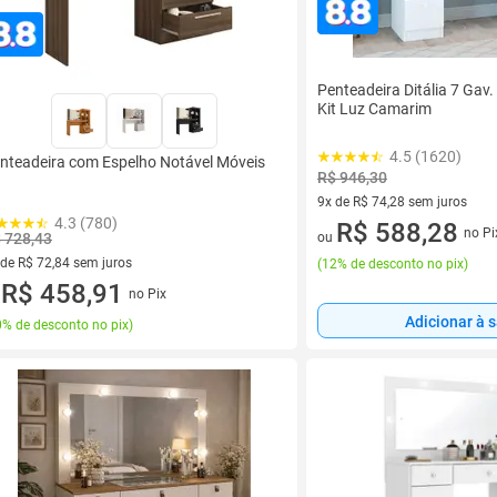
Penteadeira Ditália 7 Gav
Kit Luz Camarim
4.5 (1620)
nteadeira com Espelho Notável Móveis
R$ 946,30
9x de R$ 74,28 sem juros
4.3 (780)
9 vez de R$ 74,28 sem juros
R$ 588,28
no Pi
 728,43
ou
 de R$ 72,84 sem juros
(
12% de desconto no pix
)
ez de R$ 72,84 sem juros
R$ 458,91
no Pix
u
Adicionar à 
% de desconto no pix
)