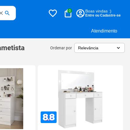
0
Boas vindas :)
Entre ou Cadastre-se
Atendimento
ametista
Ordenar por