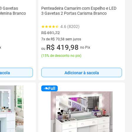
 3 Gavetas
Penteadeira Camarim com Espelho e LED
 Menina Branco
3 Gavetas 2 Portas Carisma Branco
4.6 (8202)
R$ 691,72
7x de R$ 70,58 sem juros
7 vez de R$ 70,58 sem juros
R$ 419,98
x
no Pix
ou
(
15% de desconto no pix
)
sacola
Adicionar à sacola
Full