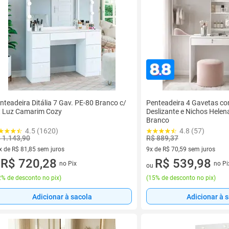
nteadeira Ditália 7 Gav. PE-80 Branco c/
Penteadeira 4 Gavetas c
t Luz Camarim Cozy
Deslizante e Nichos Hele
Branco
4.5 (1620)
4.8 (57)
 1.143,90
R$ 889,37
x de R$ 81,85 sem juros
9x de R$ 70,59 sem juros
vez de R$ 81,85 sem juros
R$ 720,28
9 vez de R$ 70,59 sem juros
R$ 539,98
no Pix
no Pi
u
ou
% de desconto no pix
)
(
15% de desconto no pix
)
Adicionar à sacola
Adicionar à 