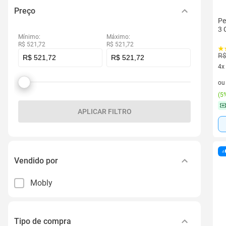
Preço
Pe
3 
Mínimo:
Máximo:
R$ 521,72
R$ 521,72
R$
4x
4 v
o
(
5%
APLICAR FILTRO
Vendido por
Mobly
Tipo de compra