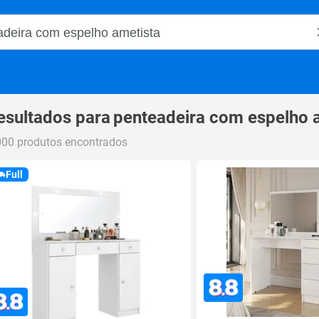
o Magalu
esultados para
penteadeira com espelho 
000 produtos encontrados
Full