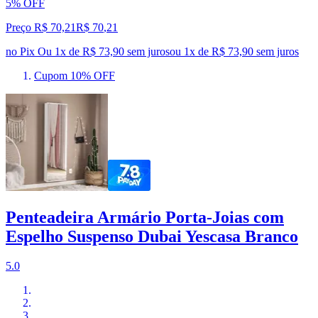
5% OFF
Preço R$ 70,21
R$
70
,
21
no Pix
Ou 1x de R$ 73,90 sem juros
ou
1
x de
R$ 73,90
sem juros
Cupom 10% OFF
Penteadeira Armário Porta-Joias com
Espelho Suspenso Dubai Yescasa Branco
5.0