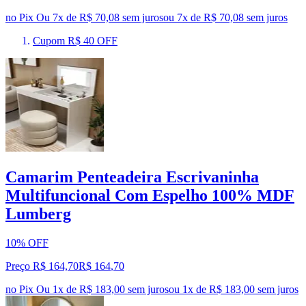
no Pix
Ou 7x de R$ 70,08 sem juros
ou
7
x de
R$ 70,08
sem juros
Cupom R$ 40 OFF
Camarim Penteadeira Escrivaninha
Multifuncional Com Espelho 100% MDF
Lumberg
10% OFF
Preço R$ 164,70
R$
164
,
70
no Pix
Ou 1x de R$ 183,00 sem juros
ou
1
x de
R$ 183,00
sem juros