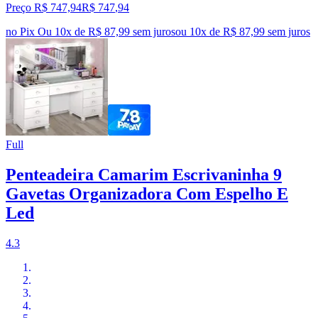
Preço R$ 747,94
R$
747
,
94
no Pix
Ou 10x de R$ 87,99 sem juros
ou
10
x de
R$ 87,99
sem juros
Full
Penteadeira Camarim Escrivaninha 9
Gavetas Organizadora Com Espelho E
Led
4.3