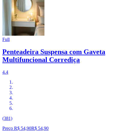
Full
Penteadeira Suspensa com Gaveta
Multifuncional Corrediça
4.4
(381)
Preço R$ 54,90
R$
54
,
90