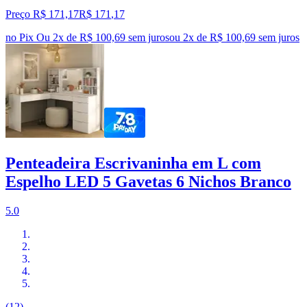
Preço R$ 171,17
R$
171
,
17
no Pix
Ou 2x de R$ 100,69 sem juros
ou
2
x de
R$ 100,69
sem juros
Penteadeira Escrivaninha em L com
Espelho LED 5 Gavetas 6 Nichos Branco
5.0
(12)