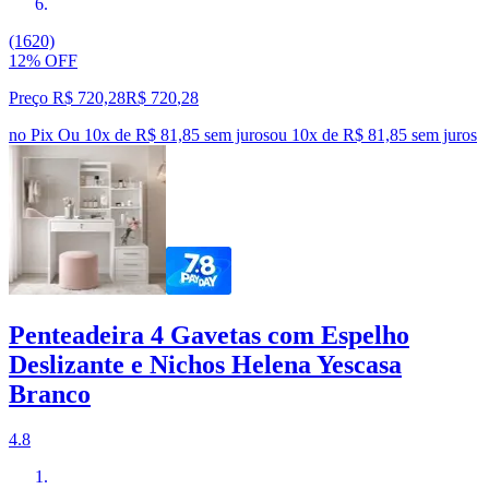
(1620)
12% OFF
Preço R$ 720,28
R$
720
,
28
no Pix
Ou 10x de R$ 81,85 sem juros
ou
10
x de
R$ 81,85
sem juros
Penteadeira 4 Gavetas com Espelho
Deslizante e Nichos Helena Yescasa
Branco
4.8