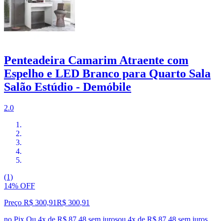
Penteadeira Camarim Atraente com
Espelho e LED Branco para Quarto Sala
Salão Estúdio - Demóbile
2.0
(1)
14% OFF
Preço R$ 300,91
R$
300
,
91
no Pix
Ou 4x de R$ 87,48 sem juros
ou
4
x de
R$ 87,48
sem juros