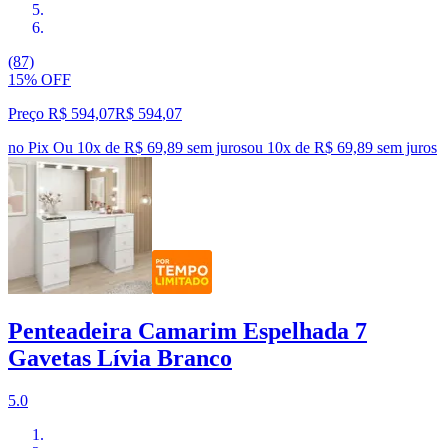
(87)
15% OFF
Preço R$ 594,07
R$
594
,
07
no Pix
Ou 10x de R$ 69,89 sem juros
ou
10
x de
R$ 69,89
sem juros
Penteadeira Camarim Espelhada 7
Gavetas Lívia Branco
5.0