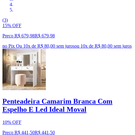
(3)
15% OFF
Preço R$ 679,98
R$
679
,
98
no Pix
Ou 10x de R$ 80,00 sem juros
ou
10
x de
R$ 80,00
sem juros
Penteadeira Camarim Branca Com
Espelho E Led Ideal Moval
10% OFF
Preço R$ 441,50
R$
441
,
50