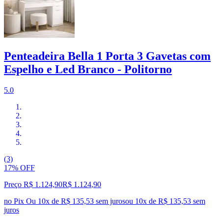
Penteadeira Bella 1 Porta 3 Gavetas com
Espelho e Led Branco - Politorno
5.0
(3)
17% OFF
Preço R$ 1.124,90
R$
1.124
,
90
no Pix
Ou 10x de R$ 135,53 sem juros
ou
10
x de
R$ 135,53
sem
juros