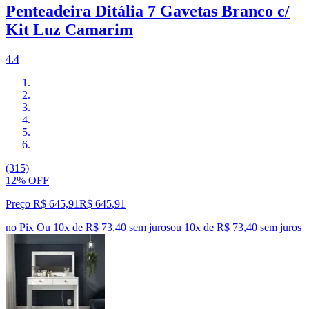
Penteadeira Ditália 7 Gavetas Branco c/
Kit Luz Camarim
4.4
(315)
12% OFF
Preço R$ 645,91
R$
645
,
91
no Pix
Ou 10x de R$ 73,40 sem juros
ou
10
x de
R$ 73,40
sem juros