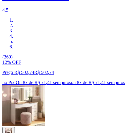
4.5
(369)
12% OFF
Preço R$ 502,74
R$
502
,
74
no Pix
Ou 8x de R$ 71,41 sem juros
ou
8
x de
R$ 71,41
sem juros