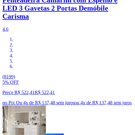
Penteadeira Camarim com Espelho e
LED 3 Gavetas 2 Portas Demóbile
Carisma
4.6
(8199)
5% OFF
Preço R$ 522,41
R$
522
,
41
no Pix
Ou 4x de R$ 137,48 sem juros
ou
4
x de
R$ 137,48
sem juros