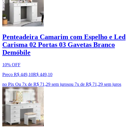
Penteadeira Camarim com Espelho e Led
Carisma 02 Portas 03 Gavetas Branco
Demóbile
10% OFF
Preço R$ 449,10
R$
449
,
10
no Pix
Ou 7x de R$ 71,29 sem juros
ou
7
x de
R$ 71,29
sem juros