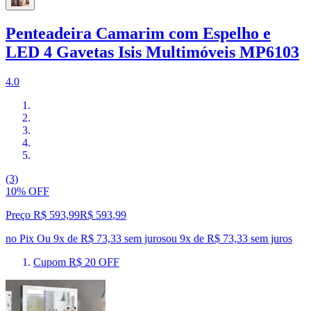
Penteadeira Camarim com Espelho e
LED 4 Gavetas Isis Multimóveis MP6103
4.0
(3)
10% OFF
Preço R$ 593,99
R$
593
,
99
no Pix
Ou 9x de R$ 73,33 sem juros
ou
9
x de
R$ 73,33
sem juros
Cupom R$ 20 OFF