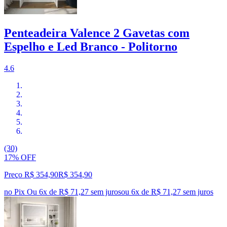
Penteadeira Valence 2 Gavetas com
Espelho e Led Branco - Politorno
4.6
(30)
17% OFF
Preço R$ 354,90
R$
354
,
90
no Pix
Ou 6x de R$ 71,27 sem juros
ou
6
x de
R$ 71,27
sem juros