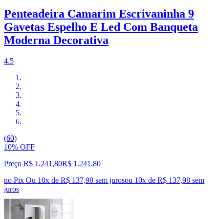
Penteadeira Camarim Escrivaninha 9
Gavetas Espelho E Led Com Banqueta
Moderna Decorativa
4.5
(60)
10% OFF
Preço R$ 1.241,80
R$
1.241
,
80
no Pix
Ou 10x de R$ 137,98 sem juros
ou
10
x de
R$ 137,98
sem
juros