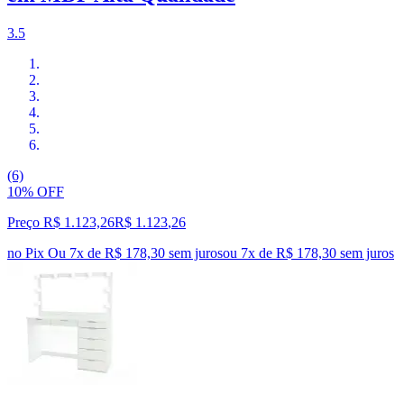
3.5
(6)
10% OFF
Preço R$ 1.123,26
R$
1.123
,
26
no Pix
Ou 7x de R$ 178,30 sem juros
ou
7
x de
R$ 178,30
sem juros