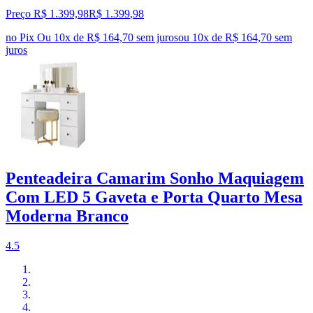
Preço R$ 1.399,98
R$
1.399
,
98
no Pix
Ou 10x de R$ 164,70 sem juros
ou
10
x de
R$ 164,70
sem
juros
Penteadeira Camarim Sonho Maquiagem
Com LED 5 Gaveta e Porta Quarto Mesa
Moderna Branco
4.5