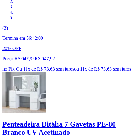
(3)
Termina em
56:42:00
20% OFF
Preço R$ 647,92
R$
647
,
92
no Pix
Ou 11x de R$ 73,63 sem juros
ou
11
x de
R$ 73,63
sem juros
Penteadeira Ditália 7 Gavetas PE-80
Branco UV Acetinado