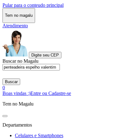
Pular para o conteudo principal
Tem no magalu
Atendimento
Digite seu CEP
Buscar no Magalu
Buscar
0
Boas vindas :)
Entre ou Cadastre-se
Tem no Magalu
Departamentos
Celulares e Smartphones