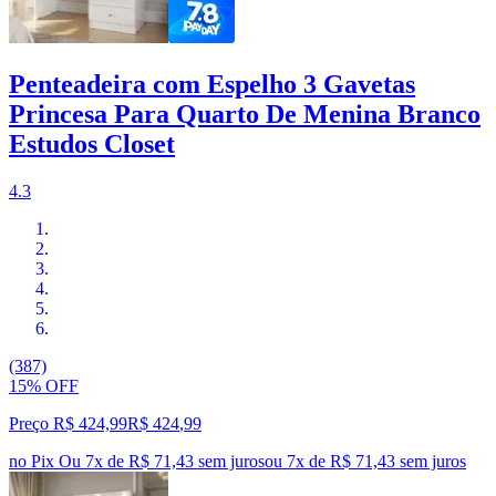
Penteadeira com Espelho 3 Gavetas
Princesa Para Quarto De Menina Branco
Estudos Closet
4.3
(387)
15% OFF
Preço R$ 424,99
R$
424
,
99
no Pix
Ou 7x de R$ 71,43 sem juros
ou
7
x de
R$ 71,43
sem juros