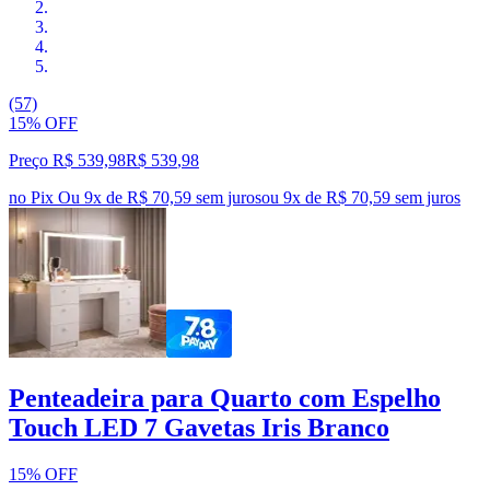
(57)
15% OFF
Preço R$ 539,98
R$
539
,
98
no Pix
Ou 9x de R$ 70,59 sem juros
ou
9
x de
R$ 70,59
sem juros
Penteadeira para Quarto com Espelho
Touch LED 7 Gavetas Iris Branco
15% OFF