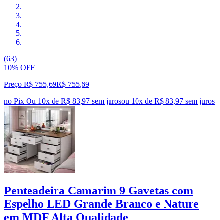
(63)
10% OFF
Preço R$ 755,69
R$
755
,
69
no Pix
Ou 10x de R$ 83,97 sem juros
ou
10
x de
R$ 83,97
sem juros
Penteadeira Camarim 9 Gavetas com
Espelho LED Grande Branco e Nature
em MDF Alta Qualidade