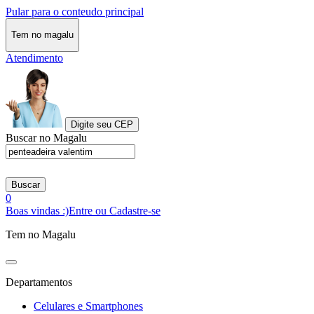
Pular para o conteudo principal
Tem no magalu
Atendimento
Digite seu CEP
Buscar no Magalu
Buscar
0
Boas vindas :)
Entre ou Cadastre-se
Tem no Magalu
Departamentos
Celulares e Smartphones