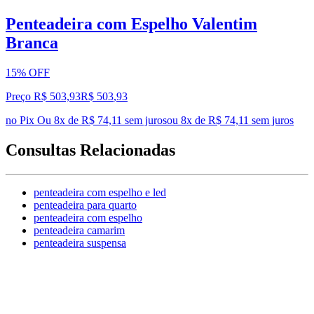
Penteadeira com Espelho Valentim
Branca
15% OFF
Preço R$ 503,93
R$
503
,
93
no Pix
Ou 8x de R$ 74,11 sem juros
ou
8
x de
R$ 74,11
sem juros
Consultas Relacionadas
penteadeira com espelho e led
penteadeira para quarto
penteadeira com espelho
penteadeira camarim
penteadeira suspensa