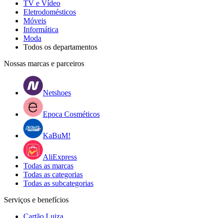
TV e Vídeo
Eletrodomésticos
Móveis
Informática
Moda
Todos os departamentos
Nossas marcas e parceiros
Netshoes
Epoca Cosméticos
KaBuM!
AliExpress
Todas as marcas
Todas as categorias
Todas as subcategorias
Serviços e benefícios
Cartão Luiza