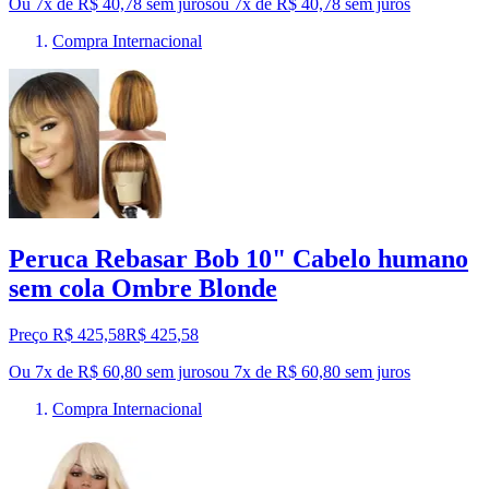
Ou 7x de R$ 40,78 sem juros
ou
7
x de
R$ 40,78
sem juros
Compra Internacional
Peruca Rebasar Bob 10" Cabelo humano
sem cola Ombre Blonde
Preço R$ 425,58
R$
425
,
58
Ou 7x de R$ 60,80 sem juros
ou
7
x de
R$ 60,80
sem juros
Compra Internacional