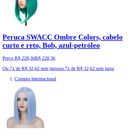
Peruca SWACC Ombre Colors, cabelo
curto e reto, Bob, azul-petróleo
Preço R$ 228,36
R$
228
,
36
Ou 7x de R$ 32,62 sem juros
ou
7
x de
R$ 32,62
sem juros
Compra Internacional