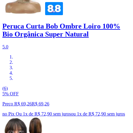
Peruca Curta Bob Ombre Loiro 100%
Bio Orgânica Super Natural
5.0
(6)
5% OFF
Preço R$ 69,26
R$
69
,
26
no Pix
Ou 1x de R$ 72,90 sem juros
ou
1
x de
R$ 72,90
sem juros