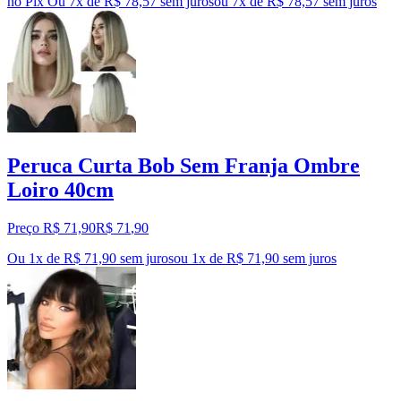
no Pix
Ou 7x de R$ 78,57 sem juros
ou
7
x de
R$ 78,57
sem juros
Peruca Curta Bob Sem Franja Ombre
Loiro 40cm
Preço R$ 71,90
R$
71
,
90
Ou 1x de R$ 71,90 sem juros
ou
1
x de
R$ 71,90
sem juros