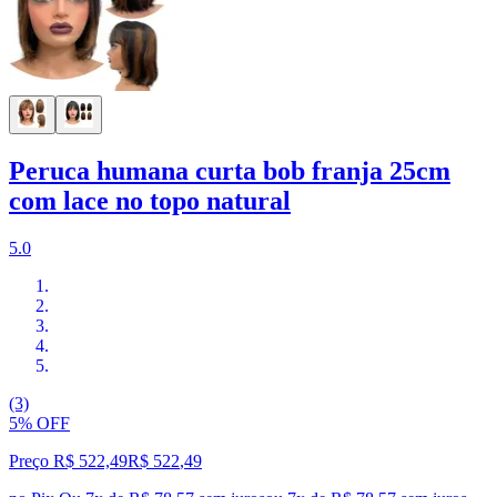
Peruca humana curta bob franja 25cm
com lace no topo natural
5.0
(3)
5% OFF
Preço R$ 522,49
R$
522
,
49