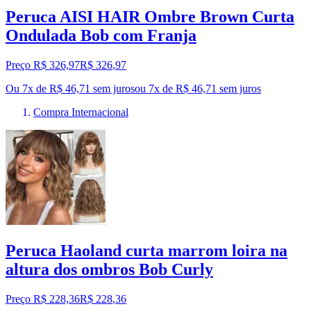
Peruca AISI HAIR Ombre Brown Curta
Ondulada Bob com Franja
Preço R$ 326,97
R$
326
,
97
Ou 7x de R$ 46,71 sem juros
ou
7
x de
R$ 46,71
sem juros
Compra Internacional
Peruca Haoland curta marrom loira na
altura dos ombros Bob Curly
Preço R$ 228,36
R$
228
,
36