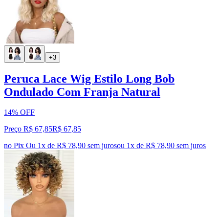
+3
Peruca Lace Wig Estilo Long Bob
Ondulado Com Franja Natural
14% OFF
Preço R$ 67,85
R$
67
,
85
no Pix
Ou 1x de R$ 78,90 sem juros
ou
1
x de
R$ 78,90
sem juros