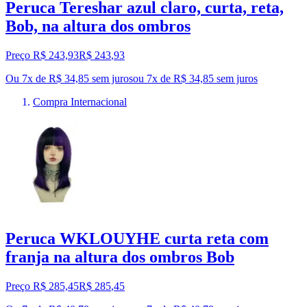
Peruca Tereshar azul claro, curta, reta,
Bob, na altura dos ombros
Preço R$ 243,93
R$
243
,
93
Ou 7x de R$ 34,85 sem juros
ou
7
x de
R$ 34,85
sem juros
Compra Internacional
Peruca WKLOUYHE curta reta com
franja na altura dos ombros Bob
Preço R$ 285,45
R$
285
,
45