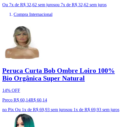
Ou 7x de R$ 32,62 sem juros
ou
7
x de
R$ 32,62
sem juros
Compra Internacional
Peruca Curta Bob Ombre Loiro 100%
Bio Orgânica Super Natural
14% OFF
Preço R$ 60,14
R$
60
,
14
no Pix
Ou 1x de R$ 69,93 sem juros
ou
1
x de
R$ 69,93
sem juros