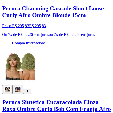
Peruca Charming Cascade Short Loose
Curly Afro Ombre Blonde 15cm
Preço R$ 295,83
R$
295
,
83
Ou 7x de R$ 42,26 sem juros
ou
7
x de
R$ 42,26
sem juros
Compra Internacional
+6
Peruca Sintética Encaracolada Cinza
Roxo Ombre Curto Bob Com Franja Afro