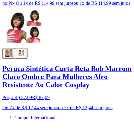
no Pix
Ou 1x de R$ 114,99 sem juros
ou
1
x de
R$ 114,99
sem juros
Peruca Sintética Curta Reta Bob Marrom
Claro Ombre Para Mulheres Afro
Resistente Ao Calor Cosplay
Preço R$ 87,09
R$
87
,
09
Ou 7x de R$ 12,44 sem juros
ou
7
x de
R$ 12,44
sem juros
Compra Internacional