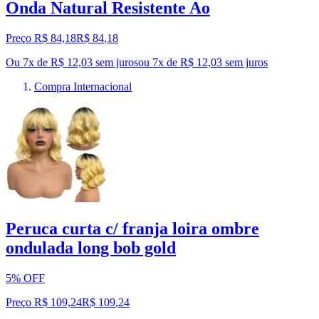
Onda Natural Resistente Ao
Preço R$ 84,18
R$
84
,
18
Ou 7x de R$ 12,03 sem juros
ou
7
x de
R$ 12,03
sem juros
Compra Internacional
Peruca curta c/ franja loira ombre
ondulada long bob gold
5% OFF
Preço R$ 109,24
R$
109
,
24