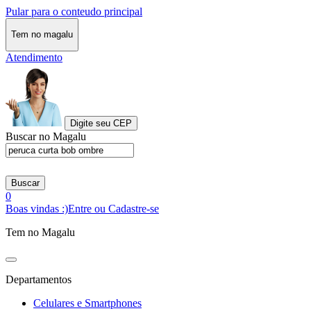
Pular para o conteudo principal
Tem no magalu
Atendimento
Digite seu CEP
Buscar no Magalu
Buscar
0
Boas vindas :)
Entre ou Cadastre-se
Tem no Magalu
Departamentos
Celulares e Smartphones