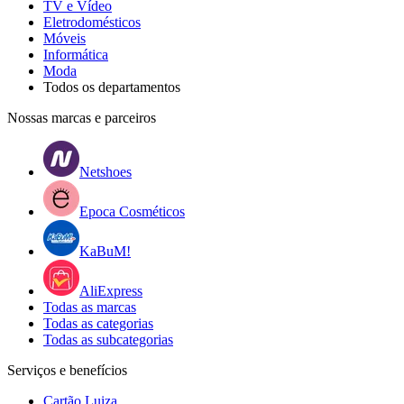
TV e Vídeo
Eletrodomésticos
Móveis
Informática
Moda
Todos os departamentos
Nossas marcas e parceiros
Netshoes
Epoca Cosméticos
KaBuM!
AliExpress
Todas as marcas
Todas as categorias
Todas as subcategorias
Serviços e benefícios
Cartão Luiza