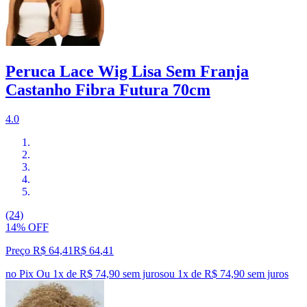
Peruca Lace Wig Lisa Sem Franja
Castanho Fibra Futura 70cm
4.0
(24)
14% OFF
Preço R$ 64,41
R$
64
,
41
no Pix
Ou 1x de R$ 74,90 sem juros
ou
1
x de
R$ 74,90
sem juros