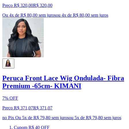
Preço R$ 320,00
R$
320
,
00
Ou 4x de R$ 80,00 sem juros
ou
4
x de
R$ 80,00
sem juros
Peruca Front Lace Wig Ondulada- Fibra
Premium -65cm- KIMANI
7% OFF
Preço R$ 371,07
R$
371
,
07
no Pix
Ou 5x de R$ 79,80 sem juros
ou
5
x de
R$ 79,80
sem juros
Cupom R$ 40 OFF