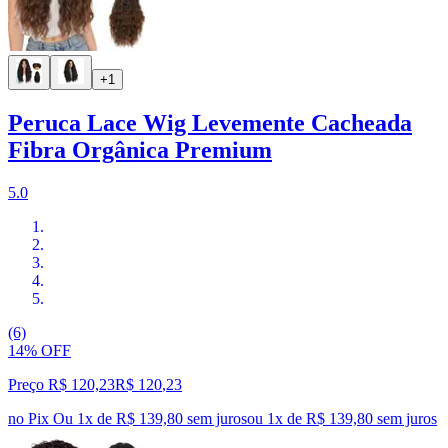
+1
Peruca Lace Wig Levemente Cacheada
Fibra Orgânica Premium
5.0
(6)
14% OFF
Preço R$ 120,23
R$
120
,
23
no Pix
Ou 1x de R$ 139,80 sem juros
ou
1
x de
R$ 139,80
sem juros