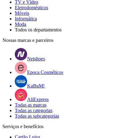
TV e Vídeo
Eletrodomésticos
Móveis
Informática
Moda
Todos os departamentos
Nossas marcas e parceiros
Netshoes
Epoca Cosméticos
KaBuM!
AliExpress
Todas as marcas
Todas as categorias
Todas as subcategorias
Serviços e benefícios
Cartão Luiza