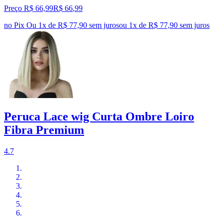
Preço R$ 66,99
R$
66
,
99
no Pix
Ou 1x de R$ 77,90 sem juros
ou
1
x de
R$ 77,90
sem juros
Peruca Lace wig Curta Ombre Loiro
Fibra Premium
4.7