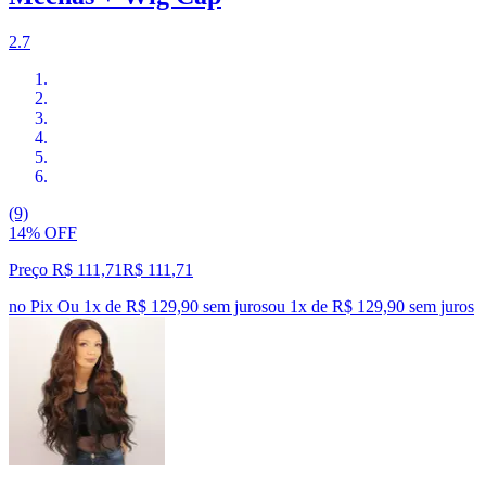
2.7
(9)
14% OFF
Preço R$ 111,71
R$
111
,
71
no Pix
Ou 1x de R$ 129,90 sem juros
ou
1
x de
R$ 129,90
sem juros