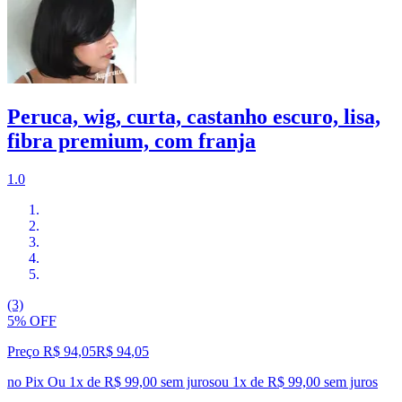
Peruca, wig, curta, castanho escuro, lisa,
fibra premium, com franja
1.0
(3)
5% OFF
Preço R$ 94,05
R$
94
,
05
no Pix
Ou 1x de R$ 99,00 sem juros
ou
1
x de
R$ 99,00
sem juros