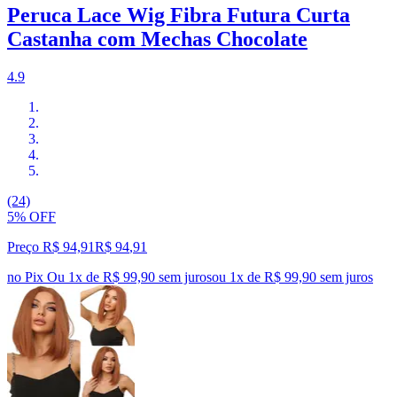
Peruca Lace Wig Fibra Futura Curta
Castanha com Mechas Chocolate
4.9
(24)
5% OFF
Preço R$ 94,91
R$
94
,
91
no Pix
Ou 1x de R$ 99,90 sem juros
ou
1
x de
R$ 99,90
sem juros