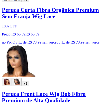
Peruca Curta Fibra Orgânica Premium
Sem Franja Wig Lace
10% OFF
Preço R$ 66,59
R$
66
,
59
no Pix
Ou 1x de R$ 73,99 sem juros
ou
1
x de
R$ 73,99
sem juros
+1
Peruca Front Lace Wig Bob Fibra
Premium de Alta Qualidade