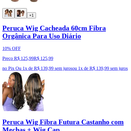
+1
Peruca Wig Cacheada 60cm Fibra
Orgânica Para Uso Diário
10% OFF
Preço R$ 125,99
R$
125
,
99
no Pix
Ou 1x de R$ 139,99 sem juros
ou
1
x de
R$ 139,99
sem juros
Peruca Wig Fibra Futura Castanho com
Mechas + Wig Cap