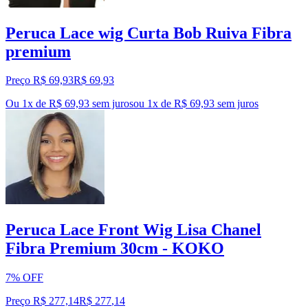
Peruca Lace wig Curta Bob Ruiva Fibra
premium
Preço R$ 69,93
R$
69
,
93
Ou 1x de R$ 69,93 sem juros
ou
1
x de
R$ 69,93
sem juros
Peruca Lace Front Wig Lisa Chanel
Fibra Premium 30cm - KOKO
7% OFF
Preço R$ 277,14
R$
277
,
14