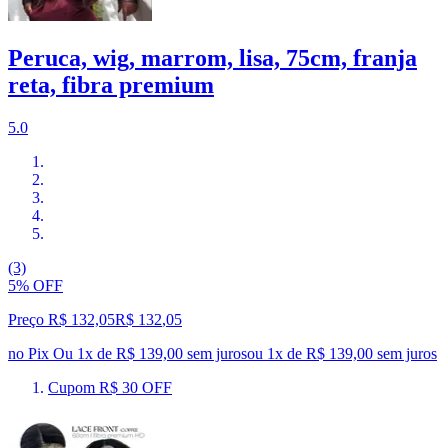
Peruca, wig, marrom, lisa, 75cm, franja
reta, fibra premium
5.0
(3)
5% OFF
Preço R$ 132,05
R$
132
,
05
no Pix
Ou 1x de R$ 139,00 sem juros
ou
1
x de
R$ 139,00
sem juros
Cupom R$ 30 OFF