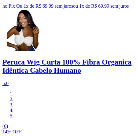
no Pix
Ou 1x de R$ 69,99 sem juros
ou
1
x de
R$ 69,99
sem juros
Peruca Wig Curta 100% Fibra Organica
Idêntica Cabelo Humano
5.0
(6)
14% OFF