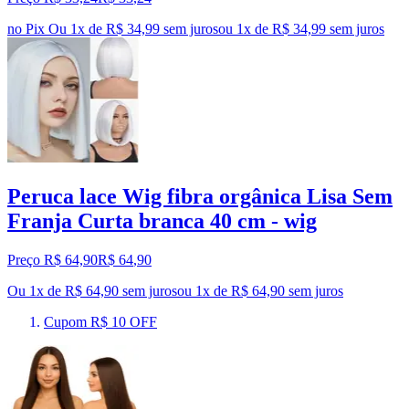
no Pix
Ou 1x de R$ 34,99 sem juros
ou
1
x de
R$ 34,99
sem juros
Peruca lace Wig fibra orgânica Lisa Sem
Franja Curta branca 40 cm - wig
Preço R$ 64,90
R$
64
,
90
Ou 1x de R$ 64,90 sem juros
ou
1
x de
R$ 64,90
sem juros
Cupom R$ 10 OFF