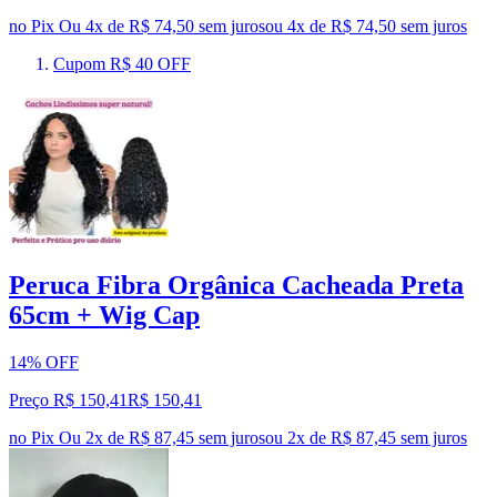
no Pix
Ou 4x de R$ 74,50 sem juros
ou
4
x de
R$ 74,50
sem juros
Cupom R$ 40 OFF
Peruca Fibra Orgânica Cacheada Preta
65cm + Wig Cap
14% OFF
Preço R$ 150,41
R$
150
,
41
no Pix
Ou 2x de R$ 87,45 sem juros
ou
2
x de
R$ 87,45
sem juros