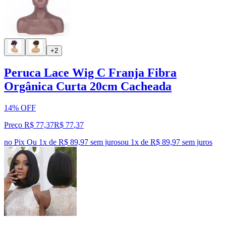
+2
Peruca Lace Wig C Franja Fibra
Orgânica Curta 20cm Cacheada
14% OFF
Preço R$ 77,37
R$
77
,
37
no Pix
Ou 1x de R$ 89,97 sem juros
ou
1
x de
R$ 89,97
sem juros