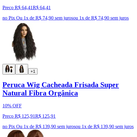
Preço R$ 64,41
R$
64
,
41
no Pix
Ou 1x de R$ 74,90 sem juros
ou
1
x de
R$ 74,90
sem juros
+1
Peruca Wig Cacheada Frisada Super
Natural Fibra Orgânica
10% OFF
Preço R$ 125,91
R$
125
,
91
no Pix
Ou 1x de R$ 139,90 sem juros
ou
1
x de
R$ 139,90
sem juros