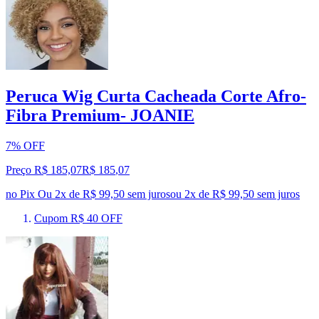
Peruca Wig Curta Cacheada Corte Afro-
Fibra Premium- JOANIE
7% OFF
Preço R$ 185,07
R$
185
,
07
no Pix
Ou 2x de R$ 99,50 sem juros
ou
2
x de
R$ 99,50
sem juros
Cupom R$ 40 OFF