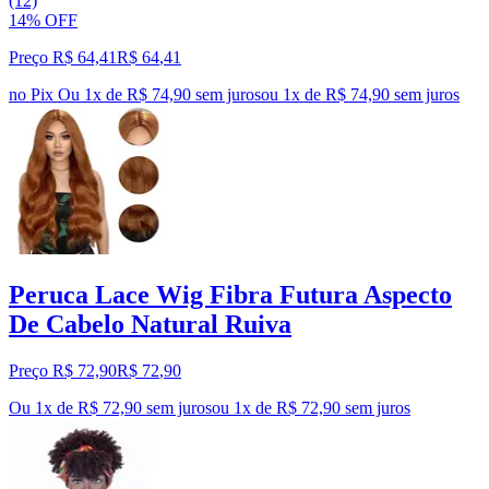
(12)
14% OFF
Preço R$ 64,41
R$
64
,
41
no Pix
Ou 1x de R$ 74,90 sem juros
ou
1
x de
R$ 74,90
sem juros
Peruca Lace Wig Fibra Futura Aspecto
De Cabelo Natural Ruiva
Preço R$ 72,90
R$
72
,
90
Ou 1x de R$ 72,90 sem juros
ou
1
x de
R$ 72,90
sem juros