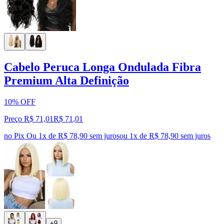
Cabelo Peruca Longa Ondulada Fibra
Premium Alta Definição
10% OFF
Preço R$ 71,01
R$
71
,
01
no Pix
Ou 1x de R$ 78,90 sem juros
ou
1
x de
R$ 78,90
sem juros
+9