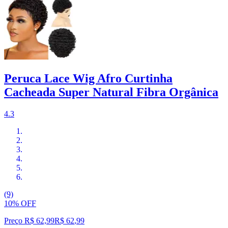
Peruca Lace Wig Afro Curtinha
Cacheada Super Natural Fibra Orgânica
4.3
(9)
10% OFF
Preço R$ 62,99
R$
62
,
99