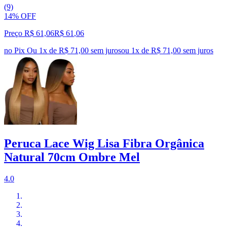
(9)
14% OFF
Preço R$ 61,06
R$
61
,
06
no Pix
Ou 1x de R$ 71,00 sem juros
ou
1
x de
R$ 71,00
sem juros
Peruca Lace Wig Lisa Fibra Orgânica
Natural 70cm Ombre Mel
4.0