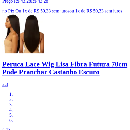
Preço R$ 43,28
R$
43
,
28
no Pix
Ou 1x de R$ 50,33 sem juros
ou
1
x de
R$ 50,33
sem juros
Peruca Lace Wig Lisa Fibra Futura 70cm
Pode Pranchar Castanho Escuro
2.3