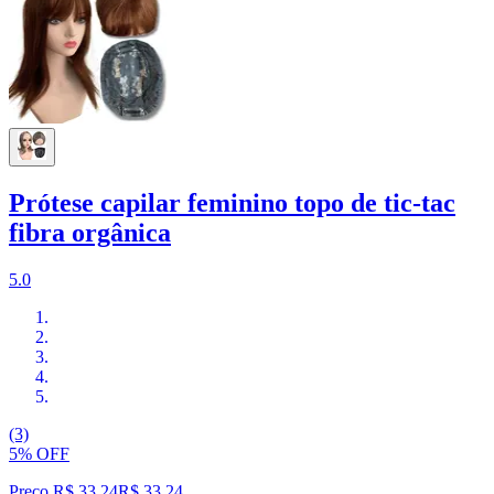
Prótese capilar feminino topo de tic-tac
fibra orgânica
5.0
(3)
5% OFF
Preço R$ 33,24
R$
33
,
24