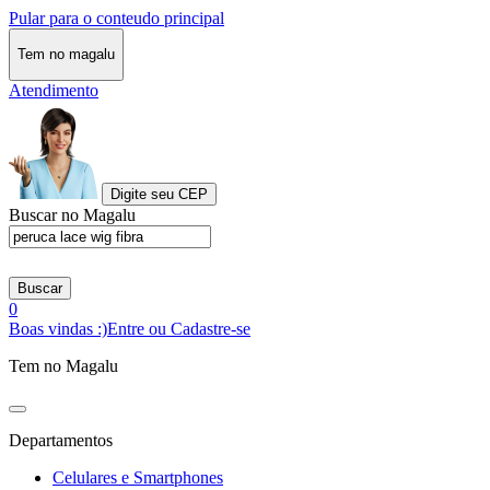
Pular para o conteudo principal
Tem no magalu
Atendimento
Digite seu CEP
Buscar no Magalu
Buscar
0
Boas vindas :)
Entre ou Cadastre-se
Tem no Magalu
Departamentos
Celulares e Smartphones