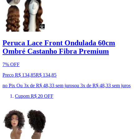
Peruca Lace Front Ondulada 60cm
Ombré Castanho Fibra Premium
7% OFF
Preço R$ 134,85
R$
134
,
85
no Pix
Ou 3x de R$ 48,33 sem juros
ou
3
x de
R$ 48,33
sem juros
Cupom R$ 20 OFF