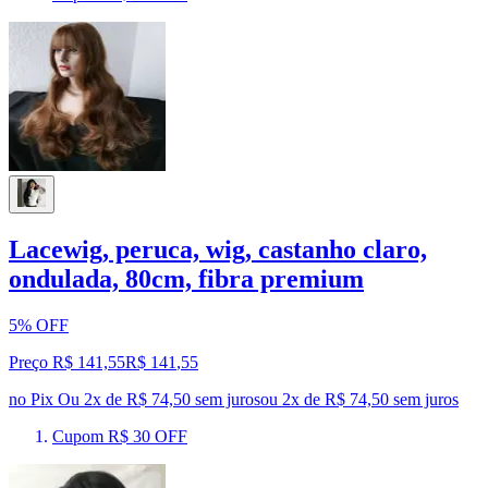
Lacewig, peruca, wig, castanho claro,
ondulada, 80cm, fibra premium
5% OFF
Preço R$ 141,55
R$
141
,
55
no Pix
Ou 2x de R$ 74,50 sem juros
ou
2
x de
R$ 74,50
sem juros
Cupom R$ 30 OFF