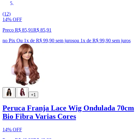
(12)
14% OFF
Preço R$ 85,91
R$
85
,
91
no Pix
Ou 1x de R$ 99,90 sem juros
ou
1
x de
R$ 99,90
sem juros
+1
Peruca Franja Lace Wig Ondulada 70cm
Bio Fibra Varias Cores
14% OFF