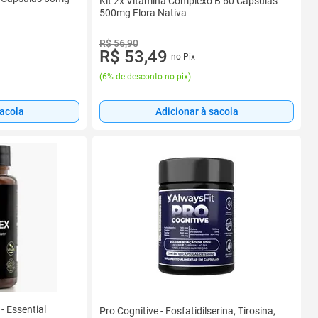
Kit 2x Vitamina Complexo B 60 Cápsulas
500mg Flora Nativa
R$ 56,90
R$ 53,49
no Pix
(
6% de desconto no pix
)
Adicionar à sacola
sacola
- Essential
Pro Cognitive - Fosfatidilserina, Tirosina,