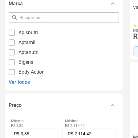
Marca
Vi
pesquisar
por
filtro
R$
Apisnutri
R
Aptamil
Aptanutri
Bigens
Body Action
Ver todos
Preço
Mínimo:
Máximo:
R$ 3,35
R$ 2.114,42
Me