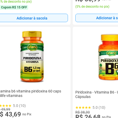
% de desconto no pix
)
(
5% de desconto no pix
)
Cupom
R$ 15 OFF
Adicionar à 
Adicionar à sacola
tamina b6 vitamina piridoxina 60 caps
Piridoxina - Vitamina B6 - U
ilife vitaminas
Cápsulas
5.0 (10)
5.0 (10)
 49,99
R$ 38,30
$ 43,69
no Pix
R$ 26,68
no Pix