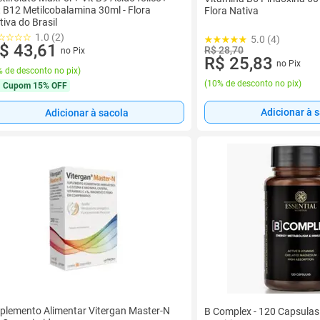
t B12 Metilcobalamina 30ml - Flora
Flora Nativa
tiva do Brasil
1.0 (2)
5.0 (4)
$ 43,61
R$ 28,70
no Pix
R$ 25,83
no Pix
 de desconto no pix
)
(
10% de desconto no pix
)
Cupom
15% OFF
Adicionar à 
Adicionar à sacola
plemento Alimentar Vitergan Master-N
B Complex - 120 Capsulas 