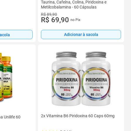
Taurina, Cafeína, Colina, Piridoxina e
Metilcobalamina - 60 Cápsulas
R$ 89,90
R$ 69,90
no Pix
Adicionar à sacola
sacola
2x Vitamina B6 Piridoxina 60 Caps 60mg
a Unilife 60