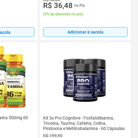
R$ 36,48
no Pix
(
5% de desconto no pix
)
Adicionar à sacola
sacola
doxina 500mg 60
Kit 3x Pro Cognitive - Fosfatidilserina,
Tirosina, Taurina, Cafeína, Colina,
Piridoxina e Metilcobalamina - 60 Cápsulas
R$ 199,90