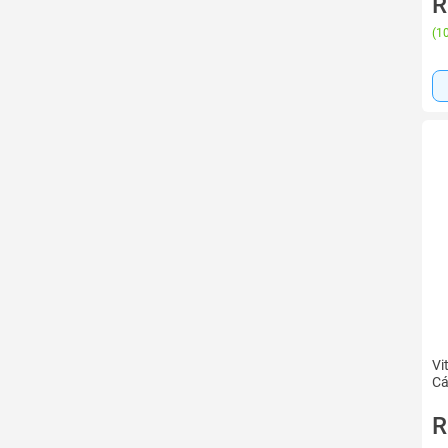
R
(
10
Vi
Cá
R