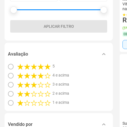
Vi
na
R
APLICAR FILTRO
(
5%
Avaliação
5
4 e acima
3 e acima
2 e acima
1 e acima
Su
Vendido por