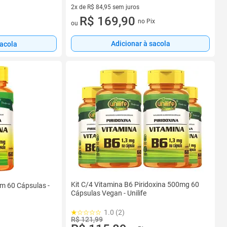
2x de R$ 84,95 sem juros
2 vez de R$ 84,95 sem juros
R$ 169,90
no Pix
ou
Adicionar à sacola
sacola
Kit C/4 Vitamina B6 Piridoxina 500mg 60
om 60 Cápsulas -
Cápsulas Vegan - Unilife
1.0 (2)
R$ 121,99