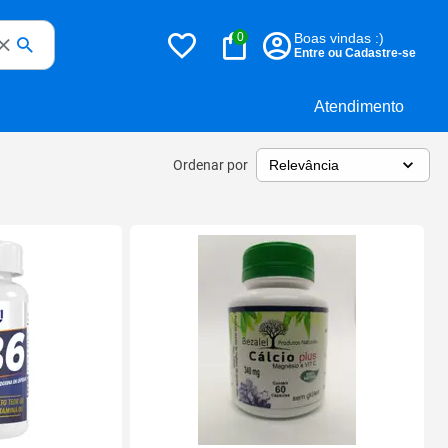
0
Boas vindas :)
Entre ou Cadastre-se
Atendimento
Ordenar por