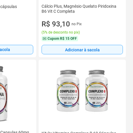
Cálcio Plus, Magnésio Quelato Piridoxina
 cápsulas
B6 Vit C Completa
R$ 93,10
no Pix
(
5% de desconto no pix
)
Cupom
R$ 15 OFF
sacola
Adicionar à sacola
0 Capsulas 60mg