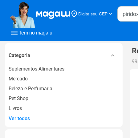
Buscar n
Digite seu CEP
Buscar
Tem no magalu
R
Categoria
99
Suplementos Alimentares
Mercado
Beleza e Perfumaria
Pet Shop
Livros
Ver todos