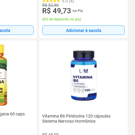
5.0 (4)
R$ 52,90
R$ 49,73
no Pix
(
6% de desconto no pix
)
sacola
Adicionar à sacola
egana 60 caps
Vitamina B6 Piridoxina 120 cápsulas
Sistema Nervoso Hormônios
R$ 48,00