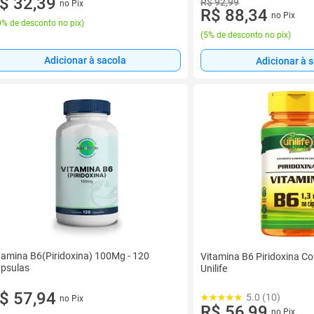
$ 32,39
R$ 92,99
no Pix
R$ 88,34
no Pix
% de desconto no pix
)
(
5% de desconto no pix
)
Adicionar à sacola
Adicionar à 
tamina B6(Piridoxina) 100Mg - 120
Vitamina B6 Piridoxina C
psulas
Unilife
$ 57,94
5.0 (10)
no Pix
R$ 56,99
no Pix