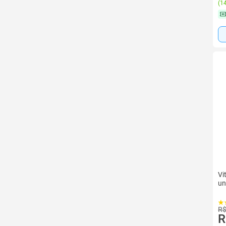
(
14
Vi
un
R$
R