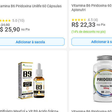
Vitamina B6 Piridoxina 60
tamina B6 Piridoxina Unilife 60 Cápsulas
Apisnutri
4.5 (4)
5.0 (10)
R$ 22,33
 34,90
no Pix
$ 25,90
no Pix
(
14% de desconto no pix
)
Adicionar à 
Adicionar à sacola
tilfolato MaxFol + Vit B9 Acido folico+
Vitamina B6 Piridoxina 6