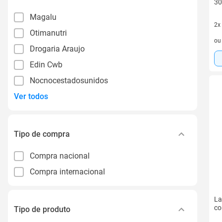
30
Magalu
2x
Otimanutri
2 v
o
Drogaria Araujo
Edin Cwb
Nocnocestadosunidos
Ver todos
Tipo de compra
Compra nacional
Compra internacional
La
co
Tipo de produto