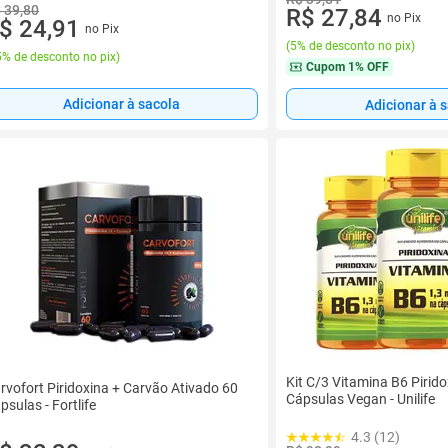
 39,80
R$ 27,84
no Pix
$ 24,91
no Pix
(
5% de desconto no pix
)
% de desconto no pix
)
Cupom
1% OFF
Adicionar à sacola
Adicionar à 
Kit C/3 Vitamina B6 Piri
rvofort Piridoxina + Carvão Ativado 60
Cápsulas Vegan - Unilife
psulas - Fortlife
4.3 (12)