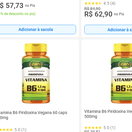
4.5 (4)
$ 57,73
no Pix
R$ 84,90
R$ 62,90
% de desconto no pix
)
no Pix
Adicionar à sacola
Adicionar à 
Vitamina B6 Piridoxina V
tamina B6 Piridoxina Vegana 60 caps
500mg
00mg
5.0 (1)
5.0 (1)
R$ 39,81