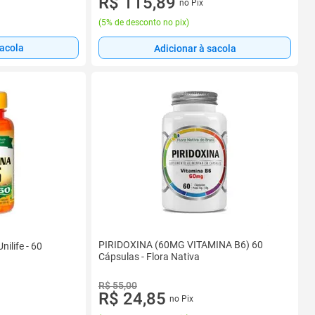
R$ 115,89
no Pix
(
5% de desconto no pix
)
sacola
Adicionar à sacola
PIRIDOXINA (60MG VITAMINA B6) 60
nilife - 60
Cápsulas - Flora Nativa
R$ 55,00
R$ 24,85
no Pix