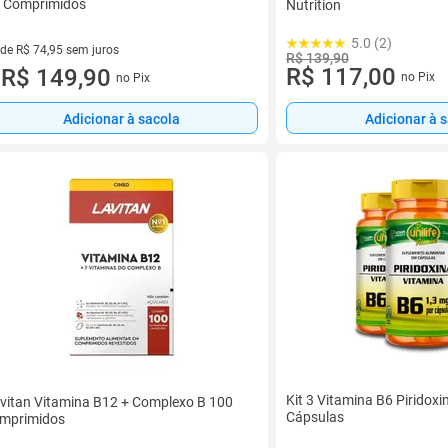
 Comprimidos
Nutrition
5.0 (2)
 de R$ 74,95 sem juros
R$ 139,90
R$ 117,00
ez de R$ 74,95 sem juros
R$ 149,90
no Pix
no Pix
u
Adicionar à sacola
Adicionar à 
Kit 3 Vitamina B6 Piridoxin
vitan Vitamina B12 + Complexo B 100
Cápsulas
mprimidos