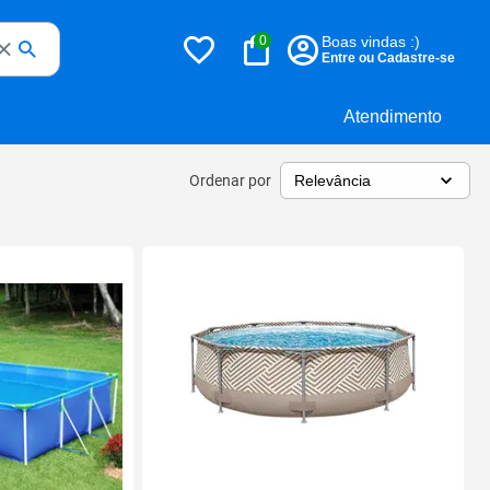
0
Boas vindas :)
Entre ou Cadastre-se
Atendimento
Ordenar por