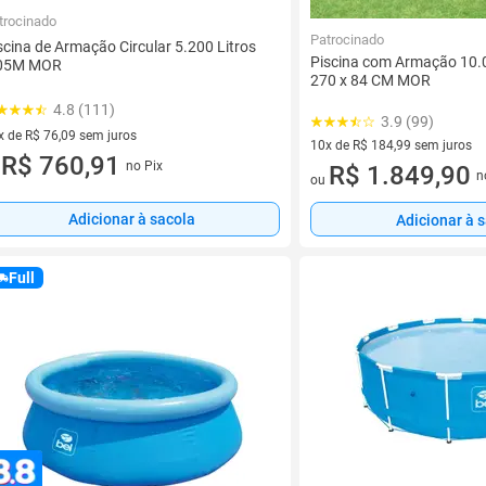
trocinado
Patrocinado
scina de Armação Circular 5.200 Litros
Piscina com Armação 10.0
,05M MOR
270 x 84 CM MOR
4.8 (111)
3.9 (99)
x de R$ 76,09 sem juros
10x de R$ 184,99 sem juros
vez de R$ 76,09 sem juros
R$ 760,91
no Pix
10 vez de R$ 184,99 sem juro
R$ 1.849,90
u
n
ou
Adicionar à sacola
Adicionar à 
Full