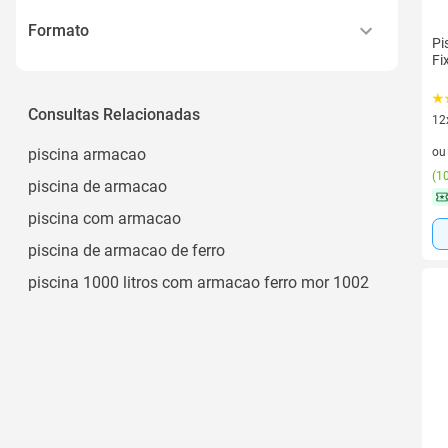
Lona
3000 L
Formato
Pi
Tipo
Ver todos
Fi
Retangular
Redonda
Consultas Relacionadas
12
Redondo
12 
piscina armacao
o
Circular
(
10
piscina de armacao
Quadrada
piscina com armacao
Ver todos
piscina de armacao de ferro
piscina 1000 litros com armacao ferro mor 1002