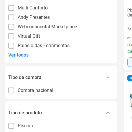
Multi Conforto
Pi
Ca
Andy Presentes
Webcontinental Marketplace
7x
7 v
Virtual Gift
o
Palácio das Ferramentas
(
14
Ver todos
Tipo de compra
Compra nacional
Tipo de produto
Piscina