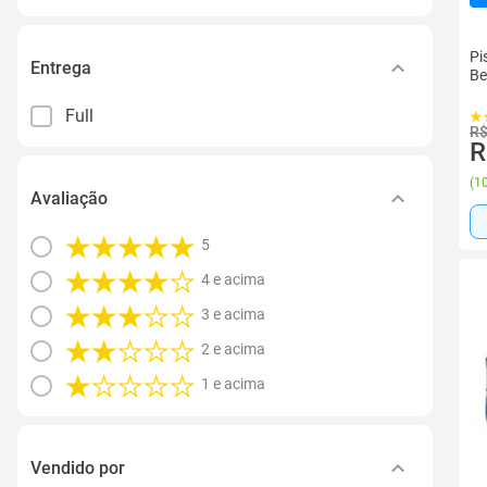
Pi
Entrega
Be
Full
R$
R
(
10
Avaliação
5
4 e acima
3 e acima
2 e acima
1 e acima
Vendido por