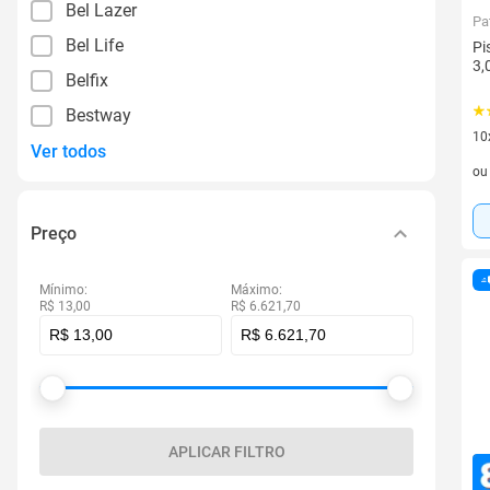
Bel Lazer
Pa
Bel Life
Pi
3
Belfix
Bestway
10
Ver todos
10 
o
Preço
Mínimo:
Máximo:
R$ 13,00
R$ 6.621,70
APLICAR FILTRO