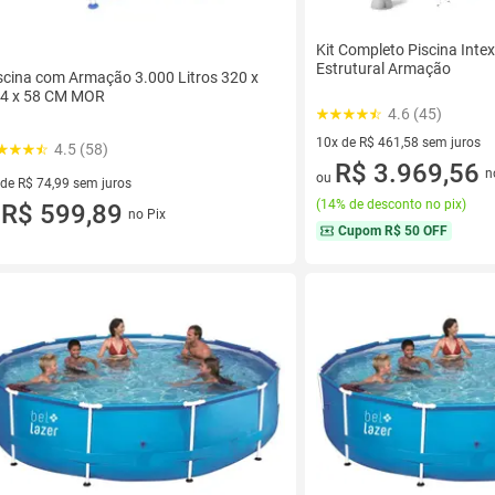
Kit Completo Piscina Intex
Estrutural Armação
scina com Armação 3.000 Litros 320 x
4 x 58 CM MOR
4.6 (45)
10x de R$ 461,58 sem juros
4.5 (58)
10 vez de R$ 461,58 sem juro
R$ 3.969,56
n
ou
 de R$ 74,99 sem juros
(
14% de desconto no pix
)
ez de R$ 74,99 sem juros
R$ 599,89
no Pix
u
Cupom
R$ 50 OFF