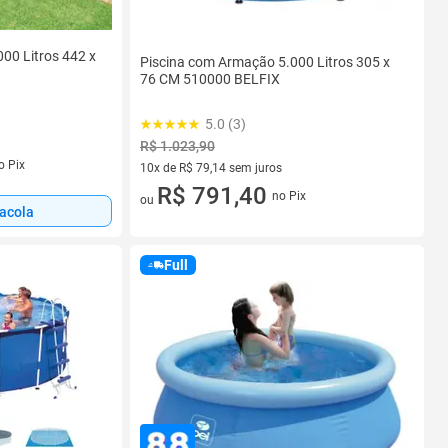
00 Litros 442 x
Piscina com Armação 5.000 Litros 305 x
76 CM 510000 BELFIX
5.0 (3)
R$ 1.023,90
s
o Pix
10x de R$ 79,14 sem juros
10 vez de R$ 79,14 sem juros
R$ 791,40
no Pix
ou
sacola
Full