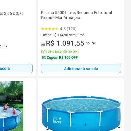
Piscina 5500 Litros Redonda Estrutural
s 3,66 x 0,76
Grande Mor Armação
4.8 (123)
10x de R$ 114,90 sem juros
10 vez de R$ 114,90 sem juros
R$ 1.091,55
no Pix
s
ou
o Pix
(
5% de desconto no pix
)
Cupom
R$ 100 OFF
sacola
Adicionar à sacola