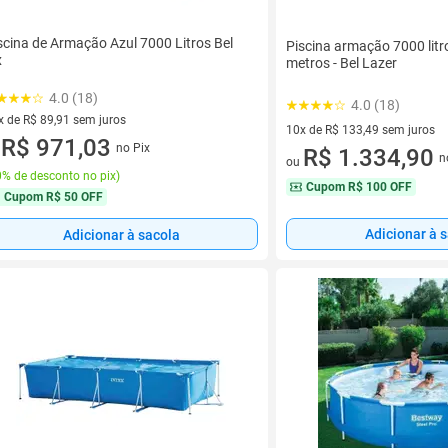
scina de Armação Azul 7000 Litros Bel
Piscina armação 7000 litro
x
metros - Bel Lazer
4.0 (18)
4.0 (18)
x de R$ 89,91 sem juros
10x de R$ 133,49 sem juros
vez de R$ 89,91 sem juros
R$ 971,03
no Pix
10 vez de R$ 133,49 sem juro
R$ 1.334,90
u
n
ou
% de desconto no pix
)
Cupom
R$ 100 OFF
Cupom
R$ 50 OFF
Adicionar à 
Adicionar à sacola