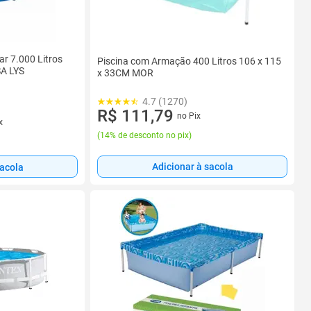
ar 7.000 Litros
Piscina com Armação 400 Litros 106 x 115
SA LYS
x 33CM MOR
4.7 (1270)
R$ 111,79
no Pix
x
(
14% de desconto no pix
)
Adicionar à sacola
sacola