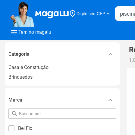
Buscar n
Digite seu CEP
Buscar
Tem no magalu
R
Categoria
1.
Casa e Construção
Brinquedos
Marca
pesquisar
por
filtro
Bel Fix