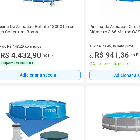
Piscina de Armação Circul
scina De Armação Bel Life 13000 Litros
Diâmetro 3,66 Metros CA
m Cobertura, Bomb
10x de R$ 99,09 sem juros
x de R$ 443,29 sem juros
10 vez de R$ 99,09 sem juros
R$ 941,36
vez de R$ 443,29 sem juros
R$ 4.432,90
no Pi
no Pix
ou
u
Cupom
R$ 300 OFF
(
5% de desconto no pix
)
Adicionar à sacola
Adicionar à 