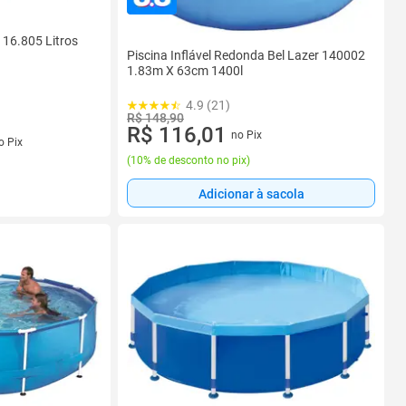
 16.805 Litros
Piscina Inflável Redonda Bel Lazer 140002
1.83m X 63cm 1400l
4.9 (21)
R$ 148,90
R$ 116,01
no Pix
s
o Pix
(
10% de desconto no pix
)
Adicionar à sacola