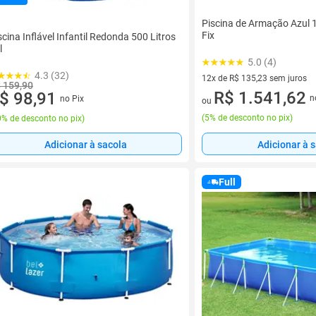
Piscina de Armação Azul 1
Fix
scina Inflável Infantil Redonda 500 Litros
l
5.0 (4)
4.3 (32)
12x de R$ 135,23 sem juros
 159,90
12 vez de R$ 135,23 sem juro
R$ 1.541,62
$ 98,91
n
no Pix
ou
(
5% de desconto no pix
)
% de desconto no pix
)
Adicionar à sacola
Adicionar à 
Full