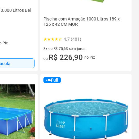
0.000 Litros Bel
Piscina com Armação 1000 Litros 189 x
126 x 42 CM MOR
4.7 (481)
s
o Pix
3x de R$ 75,63 sem juros
3 vez de R$ 75,63 sem juros
R$ 226,90
no Pix
ou
sacola
Full