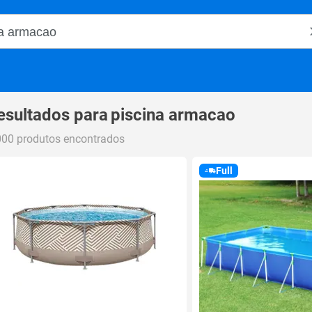
o Magalu
esultados para
piscina armacao
000 produtos encontrados
Full