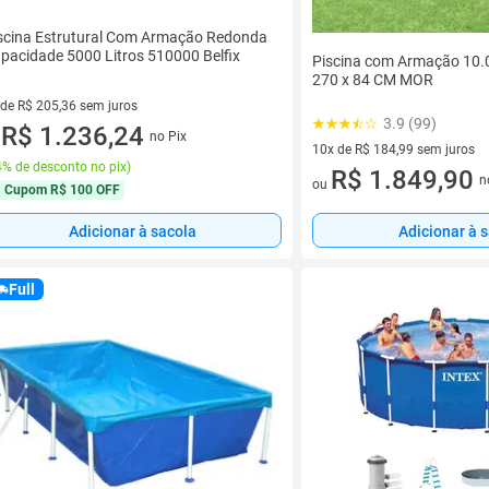
scina Estrutural Com Armação Redonda
pacidade 5000 Litros 510000 Belfix
Piscina com Armação 10.0
270 x 84 CM MOR
 de R$ 205,36 sem juros
3.9 (99)
ez de R$ 205,36 sem juros
R$ 1.236,24
no Pix
u
10x de R$ 184,99 sem juros
% de desconto no pix
)
10 vez de R$ 184,99 sem juro
R$ 1.849,90
n
ou
Cupom
R$ 100 OFF
Adicionar à sacola
Adicionar à 
Full