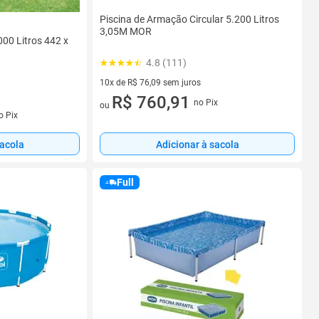
Piscina de Armação Circular 5.200 Litros
3,05M MOR
00 Litros 442 x
4.8 (111)
10x de R$ 76,09 sem juros
10 vez de R$ 76,09 sem juros
R$ 760,91
no Pix
ou
s
o Pix
sacola
Adicionar à sacola
Full