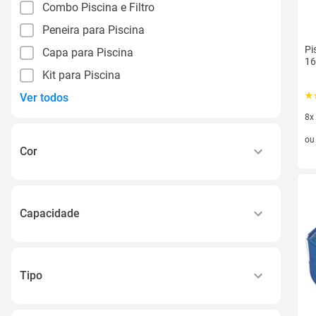
Combo Piscina e Filtro
Peneira para Piscina
Pi
Capa para Piscina
16
Kit para Piscina
Ver todos
8x
8 v
o
Cor
Azul
Cinza
Capacidade
400 L
1000 L
Tipo
1500 L
Estruturado
2000 L