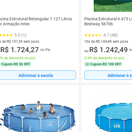
scina Estrutural Retangular 7.127 Litros
Piscina Estrutural 6.473 
c Armação Intex
Bestway 56706
5.0 (1)
4.7 (48)
x de R$ 191,59 sem juros
10x de R$ 144,48 sem juros
vez de R$ 191,59 sem juros
R$ 1.724,27
10 vez de R$ 144,48 sem juro
R$ 1.242,49
no Pix
n
u
ou
% de desconto no pix
)
(
14% de desconto no pix
)
Cupom
R$ 50 OFF
Cupom
R$ 100 OFF
Adicionar à sacola
Adicionar à 