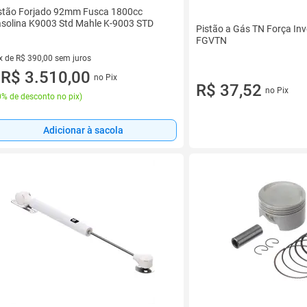
stão Forjado 92mm Fusca 1800cc
solina K9003 Std Mahle K-9003 STD
Pistão a Gás TN Força In
FGVTN
x de R$ 390,00 sem juros
vez de R$ 390,00 sem juros
R$ 3.510,00
no Pix
u
R$ 37,52
no Pix
% de desconto no pix
)
Adicionar à sacola