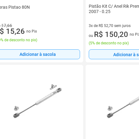
Pistão Kit C/ Anel Rik P
bras Pistao 80N
2007 - 0.25
 17,66
3x de R$ 52,70 sem juros
$ 15,26
no Pix
3 vez de R$ 52,70 sem juros
R$ 150,20
no Pi
ou
% de desconto no pix
)
(
5% de desconto no pix
)
Adicionar à sacola
Adicionar à 