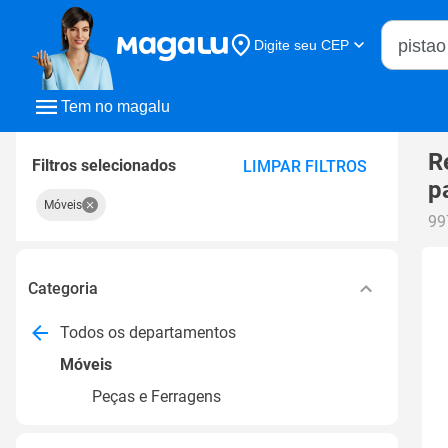
Buscar n
Digite seu CEP
Buscar
Tem no magalu
R
Filtros selecionados
LIMPAR FILTROS
p
Móveis
99
Categoria
Todos os departamentos
Móveis
Peças e Ferragens