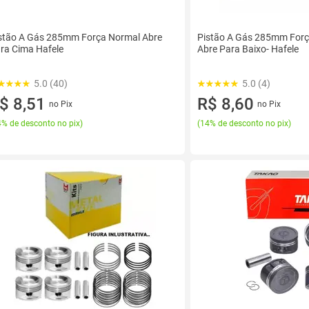
stão A Gás 285mm Força Normal Abre
Pistão A Gás 285mm For
ra Cima Hafele
Abre Para Baixo- Hafele
5.0 (40)
5.0 (4)
$ 8,51
R$ 8,60
no Pix
no Pix
% de desconto no pix
)
(
14% de desconto no pix
)