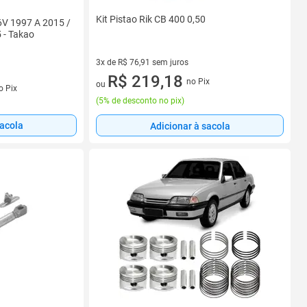
Kit Pistao Rik CB 400 0,50
6V 1997 A 2015 /
 - Takao
3x de R$ 76,91 sem juros
3 vez de R$ 76,91 sem juros
R$ 219,18
no Pix
s
ou
o Pix
(
5% de desconto no pix
)
sacola
Adicionar à sacola