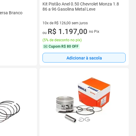
Kit Pistão Anel 0.50 Chevrolet Monza 1.8
86 a 96 Gasolina Metal Leve
versa Branco
10x de R$ 126,00 sem juros
10 vez de R$ 126,00 sem juros
R$ 1.197,00
no Pix
ou
(
5% de desconto no pix
)
Cupom
R$ 80 OFF
Adicionar à sacola