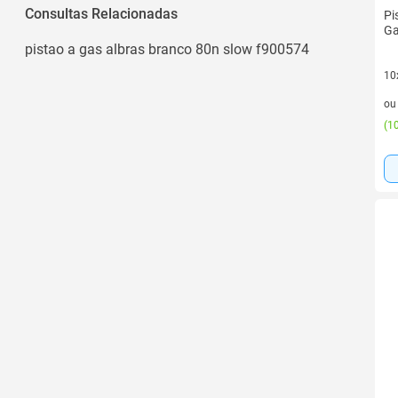
Consultas Relacionadas
Pi
Ga
pistao a gas albras branco 80n slow f900574
10
10 
o
(
10