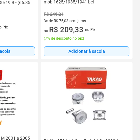
mbb 1625/1935/1941 bel
0/19 B - (66.35
R$ 246,21
3x de R$ 75,03 sem juros
o Pix
3 vez de R$ 75,03 sem juros
R$ 209,33
no Pix
ou
(
7% de desconto no pix
)
sacola
Adicionar à sacola
8 M 2001 a 2005