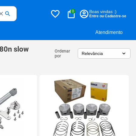
0
Boas vindas :)
Entre ou Cadastre-se
Atendimento
 80n slow
Ordenar
por