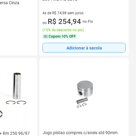
ersa Cinza
4x de R$ 74,98 sem juros
4 vez de R$ 74,98 sem juros
R$ 254,94
no Pix
ou
(
15% de desconto no pix
)
Cupom
10% OFF
Adicionar à sacola
Jogo pistao compres.c/aneis std 90mm
 + Rm 250 96/97