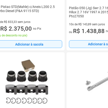
 Pistao STD(Mahle) c/Aneis L200 2.5
Pistão 050 (Jg) Swr 2.7 1
rbo Diesel (P&A 9115 STD)
Hilux 2.7 16V 1997 A 2015
Pto27050
 de R$ 833,33 sem juros
10x de R$ 143,89 sem juros
ez de R$ 833,33 sem juros
R$ 2.375,00
no Pix
10 vez de R$ 143,89 sem juro
R$ 1.438,88
u
n
ou
 de desconto no pix
)
Adicionar à 
Adicionar à sacola