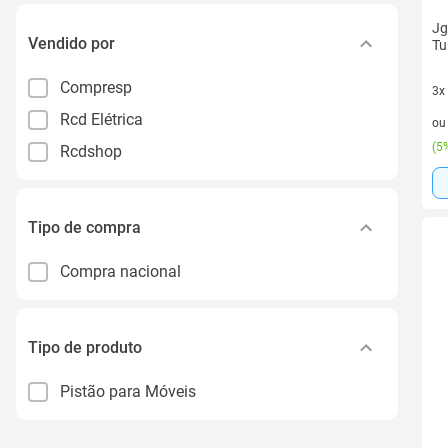
Jg
Vendido por
Tu
Compresp
3x
3 v
Rcd Elétrica
o
(
5%
Rcdshop
Tipo de compra
Compra nacional
Tipo de produto
Pistão para Móveis