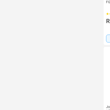
F
R
Jo