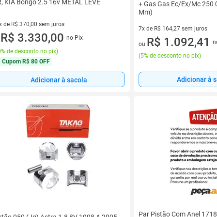
, KIA Bongo 2.5 16v METAL LEVE
+ Gas Gas Ec/Ex/Mc 250 0
Mm)
x de R$ 370,00 sem juros
7x de R$ 164,27 sem juros
vez de R$ 370,00 sem juros
R$ 3.330,00
no Pix
7 vez de R$ 164,27 sem juros
R$ 1.092,41
u
n
ou
% de desconto no pix
)
(
5% de desconto no pix
)
Cupom
R$ 80 OFF
Adicionar à 
Adicionar à sacola
Par Pistão Com Anel 171