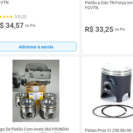
GVTN
Pistão a Gás TN Força Inv
FGVTN
5.0 (2)
$ 34,57
no Pix
R$ 33,25
no Pix
Adicionar à sacola
go De Pistão Com Aneis Std HYUNDAI
Pistao Prox Cr 250 86/96