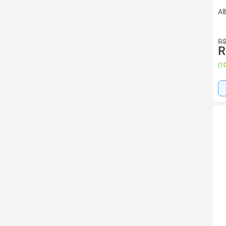
Al
R$
R
(
10