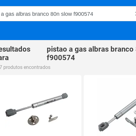
o Magalu
esultados
pistao a gas albras branco
ara
f900574
7 produtos encontrados