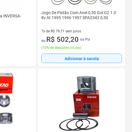
Jogo De Pistão Com Anel 0,50 Gol G2 1.0
ça INVERSA-
8v At 1995 1996 1997 SPA2343 0,50
7x de R$ 79,71 sem juros
7 vez de R$ 79,71 sem juros
R$ 502,20
no Pix
ou
(
10% de desconto no pix
)
Adicionar à sacola