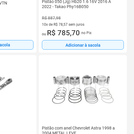
Pistão 050 (Jg) Hb20 1.6 16V 2016 A
GVTN
2022 - Takao Phy16B050
R$ 887,98
10x de R$ 78,57 sem juros
10 vez de R$ 78,57 sem juros
R$ 785,70
no Pix
ou
sacola
Adicionar à sacola
Pistão com anel Chevrolet Astra 1998 a
2004 METAL LEVE