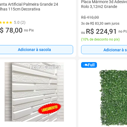
Placa Mármore 3d Adesiv
anta Artificial Palmeira Grande 24
Rolo 3,12m2 Grande
lhas 115cm Decorativa
R$ 410,00
5.0 (2)
3x de R$ 83,30 sem juros
$ 78,00
3 vez de R$ 83,30 sem juros
R$ 224,91
no Pix
no Pi
ou
(
10% de desconto no pix
)
Adicionar à sacola
Adicionar à 
Full