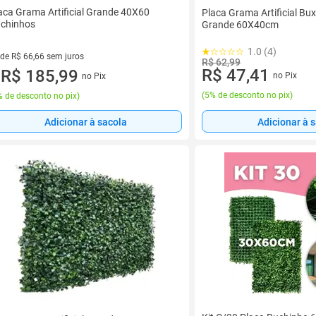
aca Grama Artificial Grande 40X60
Placa Grama Artificial Bu
chinhos
Grande 60X40cm
1.0 (4)
 de R$ 66,66 sem juros
R$ 62,99
R$ 47,41
ez de R$ 66,66 sem juros
R$ 185,99
no Pix
no Pix
u
(
5% de desconto no pix
)
 de desconto no pix
)
Adicionar à sacola
Adicionar à 