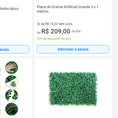
Placa de Grama Artificial Grande 3 x 1
chinho Muro
metros
3x de R$ 73,33 sem juros
3 vez de R$ 73,33 sem juros
R$ 209,00
no Pix
ou
(
5% de desconto no pix
)
Adicionar à sacola
sacola