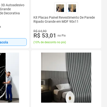
o 3D Autoadesivo
 Grande
de Decorativa
Kit Placas Painel Revestimento De Parede
Ripado Grande em MDF 90x11
x
R$ 64,90
R$ 53,01
no Pix
sacola
(
10% de desconto no pix
)