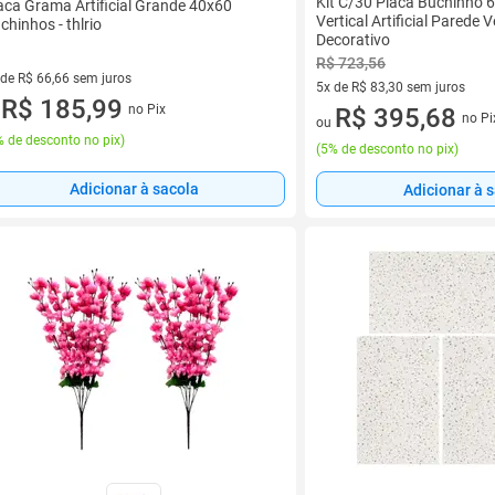
Kit C/30 Placa Buchinho 
aca Grama Artificial Grande 40x60
Vertical Artificial Parede 
chinhos - thlrio
Decorativo
R$ 723,56
 de R$ 66,66 sem juros
5x de R$ 83,30 sem juros
ez de R$ 66,66 sem juros
R$ 185,99
no Pix
5 vez de R$ 83,30 sem juros
R$ 395,68
u
no Pi
ou
 de desconto no pix
)
(
5% de desconto no pix
)
Adicionar à sacola
Adicionar à 