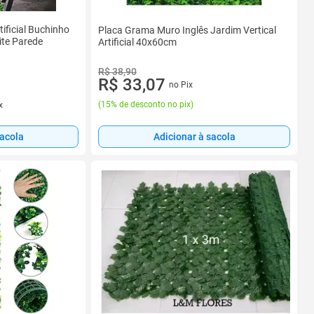
ificial Buchinho
Placa Grama Muro Inglês Jardim Vertical
ite Parede
Artificial 40x60cm
R$ 38,90
R$ 33,07
no Pix
(
15% de desconto no pix
)
x
sacola
Adicionar à sacola