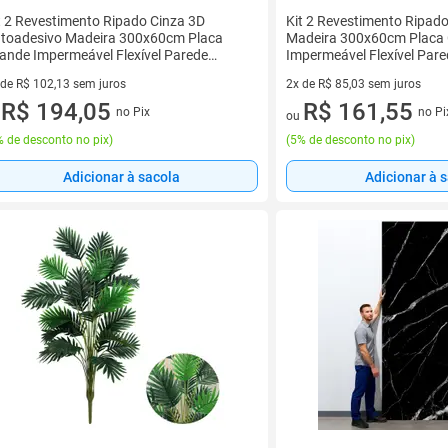
t 2 Revestimento Ripado Cinza 3D
Kit 2 Revestimento Ripad
toadesivo Madeira 300x60cm Placa
Madeira 300x60cm Placa
ande Impermeável Flexível Parede
Impermeável Flexível Pare
corativa
 de R$ 102,13 sem juros
2x de R$ 85,03 sem juros
ez de R$ 102,13 sem juros
R$ 194,05
2 vez de R$ 85,03 sem juros
R$ 161,55
no Pix
no Pi
u
ou
 de desconto no pix
)
(
5% de desconto no pix
)
Adicionar à sacola
Adicionar à 