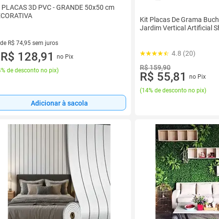
 PLACAS 3D PVC - GRANDE 50x50 cm
ECORATIVA
Kit Placas De Grama Buc
Jardim Vertical Artificial 
 de R$ 74,95 sem juros
4.8 (20)
ez de R$ 74,95 sem juros
R$ 128,91
no Pix
u
R$ 159,90
% de desconto no pix
)
R$ 55,81
no Pix
(
14% de desconto no pix
)
Adicionar à sacola