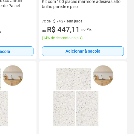
60x40 Jardim
Kit com 100 placas marmore adesivas alto
Verde Painel
brilho parede e piso
7x de R$ 74,27 sem juros
7 vez de R$ 74,27 sem juros
R$ 447,11
no Pix
ou
x
(
14% de desconto no pix
)
Adicionar à sacola
sacola