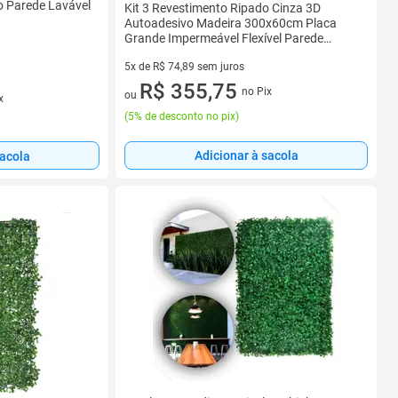
o Parede Lavável
Kit 3 Revestimento Ripado Cinza 3D
Autoadesivo Madeira 300x60cm Placa
Grande Impermeável Flexível Parede
Decorativa
5x de R$ 74,89 sem juros
5 vez de R$ 74,89 sem juros
R$ 355,75
no Pix
ou
x
(
5% de desconto no pix
)
Adicionar à sacola
sacola