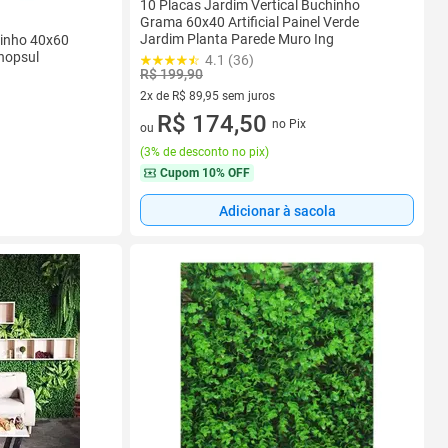
10 Placas Jardim Vertical Buchinho
Grama 60x40 Artificial Painel Verde
Jardim Planta Parede Muro Ing
hinho 40x60
Shopsul
4.1 (36)
R$ 199,90
2x de R$ 89,95 sem juros
2 vez de R$ 89,95 sem juros
R$ 174,50
no Pix
ou
(
3% de desconto no pix
)
Cupom
10% OFF
Adicionar à sacola