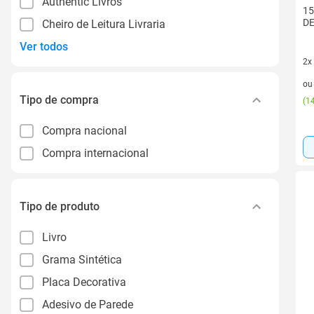
Authentic Livros
15
D
Cheiro de Leitura Livraria
Ver todos
2x
2 v
o
Tipo de compra
(
14
Compra nacional
Compra internacional
Tipo de produto
Livro
Grama Sintética
Placa Decorativa
Adesivo de Parede