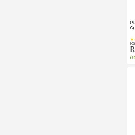
Pl
Gr
R$
R
(
14