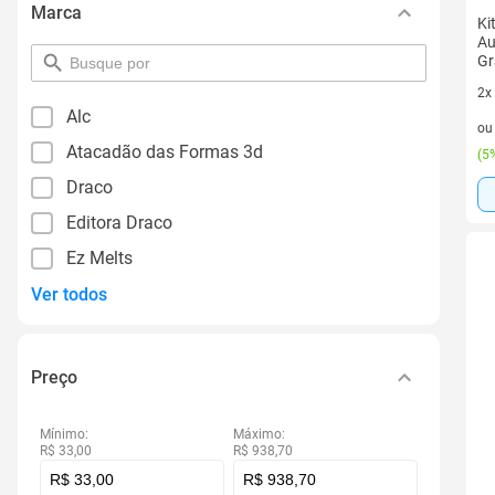
Marca
Ki
Au
Gr
pesquisar
De
por
2x
filtro
Alc
2 v
o
Atacadão das Formas 3d
(
5%
Draco
Editora Draco
Ez Melts
Ver todos
Preço
Mínimo:
Máximo:
R$ 33,00
R$ 938,70