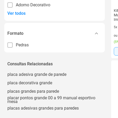
Adorno Decorativo
Ki
Ver todos
Ma
Im
5x
Formato
5 v
o
(
5%
Pedras
Consultas Relacionadas
placa adesiva grande de parede
placa decorativa grande
placas grandes para parede
placar pontos grande 00 a 99 manual esportivo
mesa
placas adesivas grandes para paredes