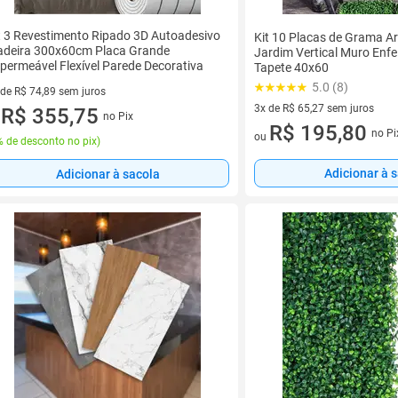
t 3 Revestimento Ripado 3D Autoadesivo
Kit 10 Placas de Grama Art
deira 300x60cm Placa Grande
Jardim Vertical Muro Enfe
permeável Flexível Parede Decorativa
Tapete 40x60
5.0 (8)
 de R$ 74,89 sem juros
3x de R$ 65,27 sem juros
ez de R$ 74,89 sem juros
R$ 355,75
no Pix
u
3 vez de R$ 65,27 sem juros
R$ 195,80
no Pi
ou
 de desconto no pix
)
Adicionar à 
Adicionar à sacola