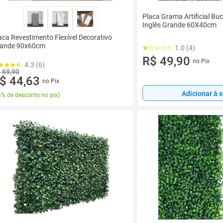
Placa Grama Artificial Bu
Inglês Grande 60X40cm
aca Revestimento Flexível Decorativo
ande 90x60cm
1.0 (4)
R$ 49,90
no Pix
4.3 (6)
 69,90
$ 44,63
no Pix
Adicionar à 
% de desconto no pix
)