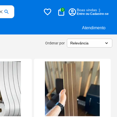
0
Boas vindas :)
Entre ou Cadastre-se
Atendimento
Ordenar por