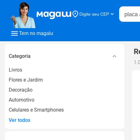
Buscar n
Digite seu CEP
Buscar
Tem no magalu
R
Categoria
1.
Livros
Flores e Jardim
Decoração
Automotivo
Celulares e Smartphones
Ver todos