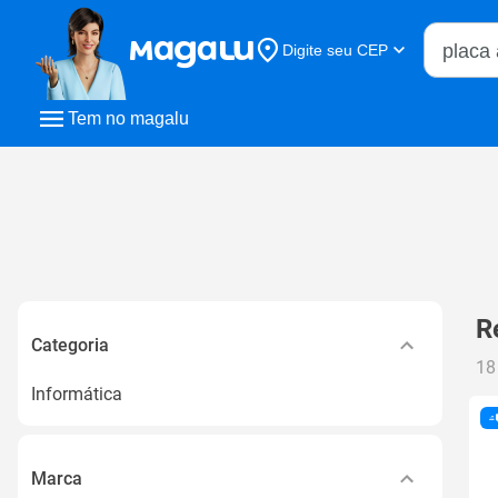
Buscar n
Digite seu CEP
Buscar
Tem no magalu
R
Categoria
18
Informática
Marca