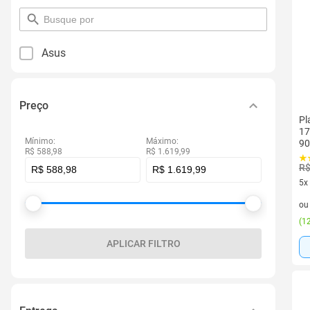
pesquisar
por
filtro
Asus
Preço
Pl
17
Mínimo:
Máximo:
9
R$ 588,98
R$ 1.619,99
R$
5x
5 v
o
(
12
APLICAR FILTRO