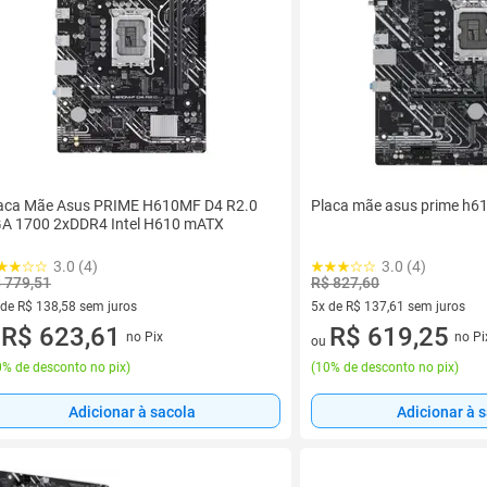
aca Mãe Asus PRIME H610MF D4 R2.0
Placa mãe asus prime h61
A 1700 2xDDR4 Intel H610 mATX
3.0 (4)
3.0 (4)
 779,51
R$ 827,60
 de R$ 138,58 sem juros
5x de R$ 137,61 sem juros
ez de R$ 138,58 sem juros
R$ 623,61
5 vez de R$ 137,61 sem juros
R$ 619,25
no Pix
no Pi
u
ou
% de desconto no pix
)
(
10% de desconto no pix
)
Adicionar à sacola
Adicionar à 