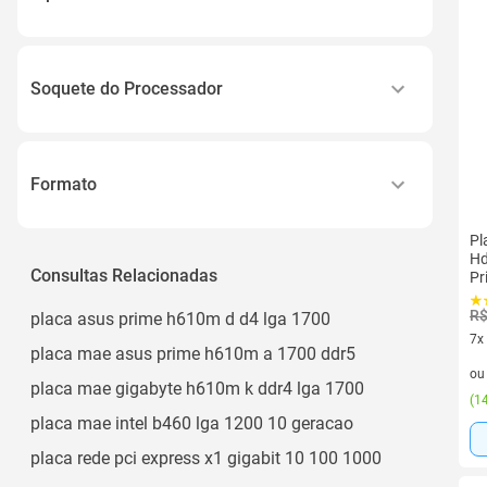
Ddr4
Ddr4
Soquete do Processador
3200/3000/2933/2800/2666/2400/2133
Arquitetura de Memória de Canal Duplo
Lga 1700
Intel - Lga 1700
Formato
Intel® Lga1700
Matx
Lga1700
Pl
Hd
Micro Atx
Consultas Relacionadas
Pr
M-atx
R$
placa asus prime h610m d d4 lga 1700
7x
placa mae asus prime h610m a 1700 ddr5
7 v
o
placa mae gigabyte h610m k ddr4 lga 1700
(
14
placa mae intel b460 lga 1200 10 geracao
placa rede pci express x1 gigabit 10 100 1000