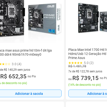
Placa Mae Intel 1700 H6
aca mae asus prime h610m-f d4 lga
Hdmi/Usb 12 Geração H6
00 ddr4 90mb1h70-m0eay0
Prime Asus
5.0 (2)
3.0 (4)
R$ 1.481,78
 de R$ 140,29 sem juros
7x de R$ 122,78 sem juros
ez de R$ 140,29 sem juros
R$ 652,35
no Pix
7 vez de R$ 122,78 sem juros
R$ 739,15
u
no Pi
ou
 de desconto no pix
)
(
14% de desconto no pix
)
Adicionar à sacola
Adicionar à 