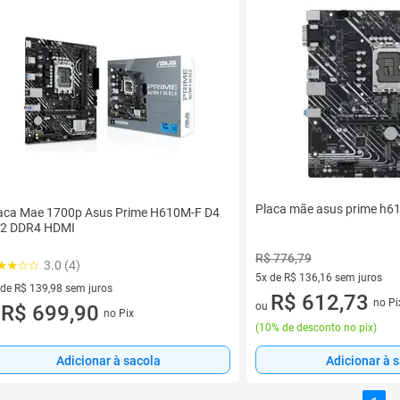
Placa mãe asus prime h61
aca Mae 1700p Asus Prime H610M-F D4
2 DDR4 HDMI
R$ 776,79
3.0 (4)
5x de R$ 136,16 sem juros
 de R$ 139,98 sem juros
5 vez de R$ 136,16 sem juros
R$ 612,73
no Pi
ou
ez de R$ 139,98 sem juros
R$ 699,90
no Pix
u
(
10% de desconto no pix
)
Adicionar à sacola
Adicionar à 