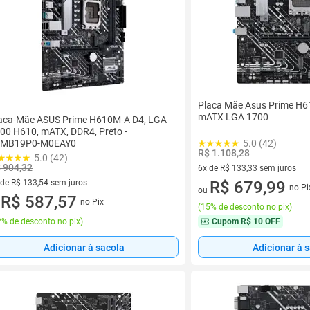
Placa Mãe Asus Prime H
mATX LGA 1700
aca-Mãe ASUS Prime H610M-A D4, LGA
00 H610, mATX, DDR4, Preto -
0MB19P0-M0EAY0
5.0 (42)
R$ 1.108,28
5.0 (42)
 904,32
6x de R$ 133,33 sem juros
 de R$ 133,54 sem juros
6 vez de R$ 133,33 sem juros
R$ 679,99
no Pi
ou
ez de R$ 133,54 sem juros
R$ 587,57
no Pix
u
(
15% de desconto no pix
)
% de desconto no pix
)
Cupom
R$ 10 OFF
Adicionar à sacola
Adicionar à 