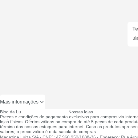
Te
Bl
Mais informações
Blog da Lu
Nossas lojas
Preços e condições de pagamento exclusivos para compras via interne
lojas físicas. Ofertas válidas na compra de até 5 peças de cada produto
término dos nossos estoques para internet. Caso os produtos apresen
valores, o preço válido é o da sacola de compras.
Magazine Luiza S/A - CNPJ: 47.960.950/1088-36 - Endereço: Rua Arnul