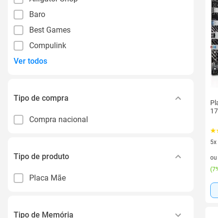
Baro
Best Games
Compulink
Ver todos
Tipo de compra
Pl
17
Compra nacional
5x
5 v
Tipo de produto
o
(
7%
Placa Mãe
Tipo de Memória