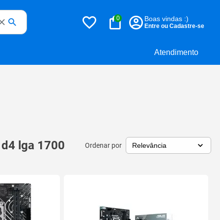
0
Boas vindas :)
Entre ou Cadastre-se
Atendimento
 d4 lga 1700
Ordenar por