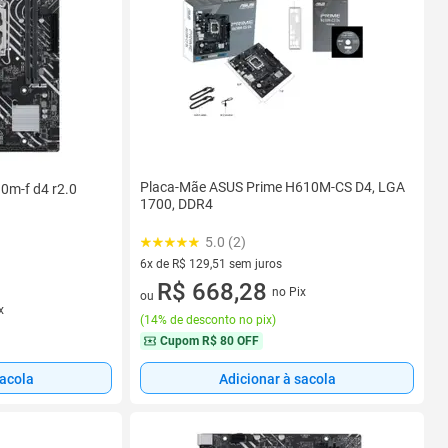
Placa-Mãe ASUS Prime H610M-CS D4, LGA
0m-f d4 r2.0
1700, DDR4
5.0 (2)
6x de R$ 129,51 sem juros
6 vez de R$ 129,51 sem juros
R$ 668,28
no Pix
ou
x
(
14% de desconto no pix
)
Cupom
R$ 80 OFF
sacola
Adicionar à sacola