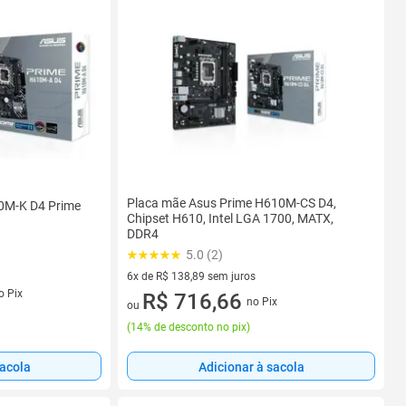
Placa mãe Asus Prime H610M-CS D4,
0M-K D4 Prime
Chipset H610, Intel LGA 1700, MATX,
DDR4
5.0 (2)
6x de R$ 138,89 sem juros
o Pix
6 vez de R$ 138,89 sem juros
R$ 716,66
no Pix
ou
(
14% de desconto no pix
)
sacola
Adicionar à sacola