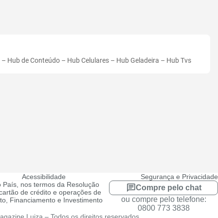
–
Hub de Conteúdo
–
Hub Celulares
–
Hub Geladeira
–
Hub Tvs
Acessibilidade
Segurança e Privacidade
 País, nos termos da Resolução
Compre pelo chat
artão de crédito e operações de
ou compre pelo telefone:
ito, Financiamento e Investimento
0800 773 3838
gazine Luiza – Todos os direitos reservados.