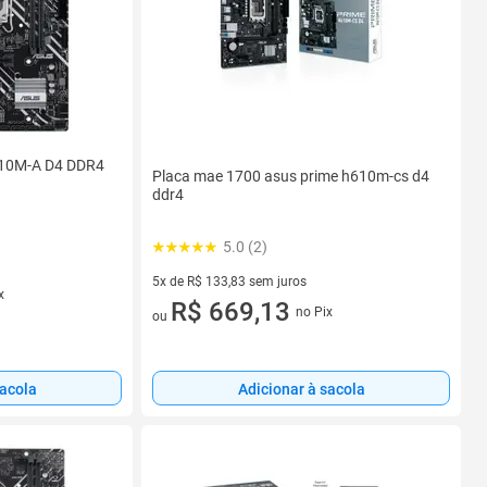
610M-A D4 DDR4
Placa mae 1700 asus prime h610m-cs d4
ddr4
5.0 (2)
5x de R$ 133,83 sem juros
x
5 vez de R$ 133,83 sem juros
R$ 669,13
no Pix
ou
sacola
Adicionar à sacola