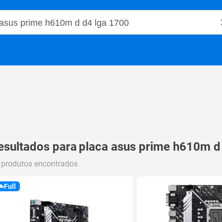
o Magalu
esultados para
placa asus prime h610m d
 produtos encontrados
Full