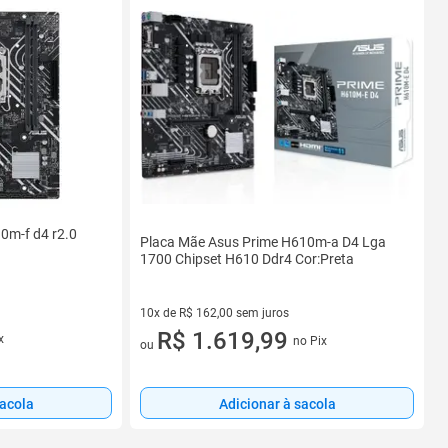
0m-f d4 r2.0
Placa Mãe Asus Prime H610m-a D4 Lga
1700 Chipset H610 Ddr4 Cor:Preta
10x de R$ 162,00 sem juros
10 vez de R$ 162,00 sem juros
R$ 1.619,99
x
no Pix
ou
Adicionar à sacola
sacola