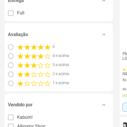
Entrega
Full
Avaliação
5
Pl
4 e acima
LG
3 e acima
R$
2 e acima
5x
1 e acima
5 v
o
(
10
Vendido por
Kabum!
Alligator Shop