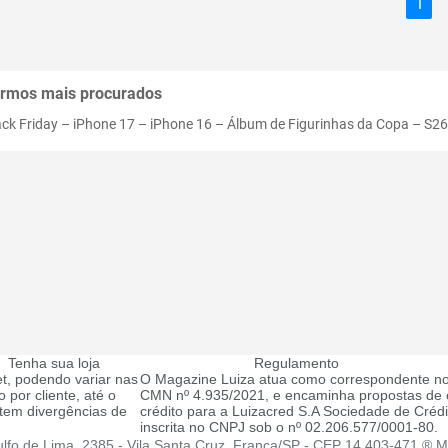
1
rmos mais procurados
ack Friday
–
iPhone 17
–
iPhone 16
–
Álbum de Figurinhas da Copa
–
S26
Tenha sua loja
Regulamento
t, podendo variar nas
O Magazine Luiza atua como correspondente no
 por cliente, até o
CMN nº 4.935/2021, e encaminha propostas de c
tem divergências de
crédito para a Luizacred S.A Sociedade de Créd
inscrita no CNPJ sob o nº 02.206.577/0001-80.
fo de Lima, 2385 - Vila Santa Cruz, Franca/SP - CEP 14.403-471 ® Ma