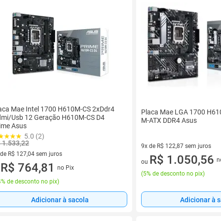
aca Mae Intel 1700 H610M-CS 2xDdr4
Placa Mae LGA 1700 H61
mi/Usb 12 Geração H610M-CS D4
M-ATX DDR4 Asus
ime Asus
5.0 (2)
 1.533,22
9x de R$ 122,87 sem juros
 de R$ 127,04 sem juros
9 vez de R$ 122,87 sem juros
R$ 1.050,56
n
ou
ez de R$ 127,04 sem juros
R$ 764,81
no Pix
u
(
5% de desconto no pix
)
% de desconto no pix
)
Adicionar à 
Adicionar à sacola