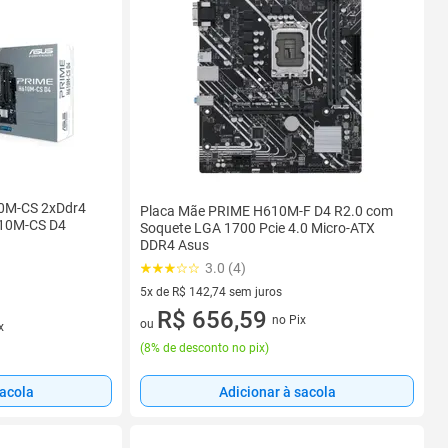
10M-CS 2xDdr4
Placa Mãe PRIME H610M-F D4 R2.0 com
10M-CS D4
Soquete LGA 1700 Pcie 4.0 Micro-ATX
DDR4 Asus
3.0 (4)
5x de R$ 142,74 sem juros
5 vez de R$ 142,74 sem juros
R$ 656,59
no Pix
ou
x
(
8% de desconto no pix
)
Adicionar à sacola
sacola