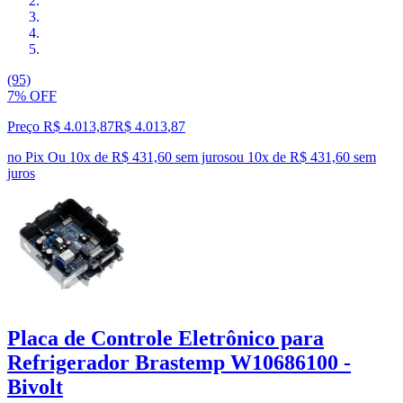
(95)
7% OFF
Preço R$ 4.013,87
R$
4.013
,
87
no Pix
Ou 10x de R$ 431,60 sem juros
ou
10
x de
R$ 431,60
sem
juros
Placa de Controle Eletrônico para
Refrigerador Brastemp W10686100 -
Bivolt