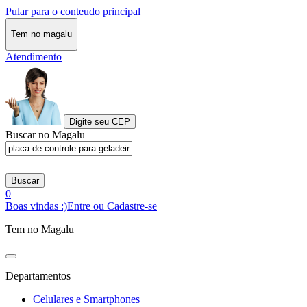
Pular para o conteudo principal
Tem no magalu
Atendimento
Digite seu CEP
Buscar no Magalu
Buscar
0
Boas vindas :)
Entre ou Cadastre-se
Tem no Magalu
Departamentos
Celulares e Smartphones