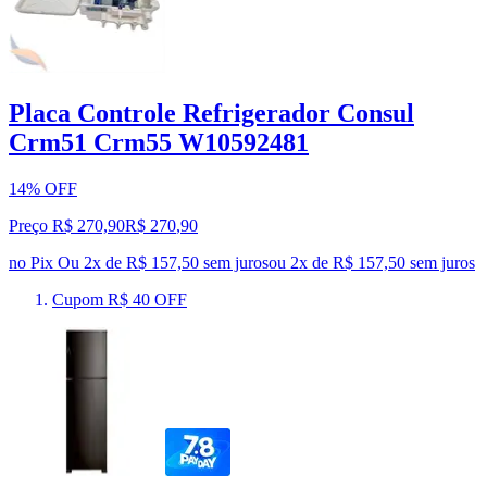
Placa Controle Refrigerador Consul
Crm51 Crm55 W10592481
14% OFF
Preço R$ 270,90
R$
270
,
90
no Pix
Ou 2x de R$ 157,50 sem juros
ou
2
x de
R$ 157,50
sem juros
Cupom R$ 40 OFF