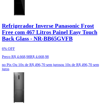
Refrigerador Inverse Panasonic Frost
Free com 467 Litros Painel Easy Touch
Back Glass - NR-BB65GVFB
6% OFF
Preço R$ 4.668,98
R$
4.668
,
98
no Pix
Ou 10x de R$ 496,70 sem juros
ou
10
x de
R$ 496,70
sem
juros