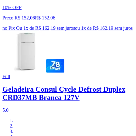
10% OFF
Preço R$ 152,06
R$
152
,
06
no Pix
Ou 1x de R$ 162,19 sem juros
ou
1
x de
R$ 162,19
sem juros
Full
Geladeira Consul Cycle Defrost Duplex
CRD37MB Branca 127V
5.0