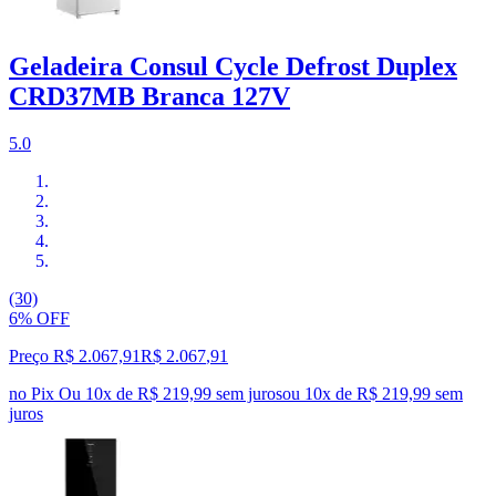
Geladeira Consul Cycle Defrost Duplex
CRD37MB Branca 127V
5.0
(30)
6% OFF
Preço R$ 2.067,91
R$
2.067
,
91
no Pix
Ou 10x de R$ 219,99 sem juros
ou
10
x de
R$ 219,99
sem
juros