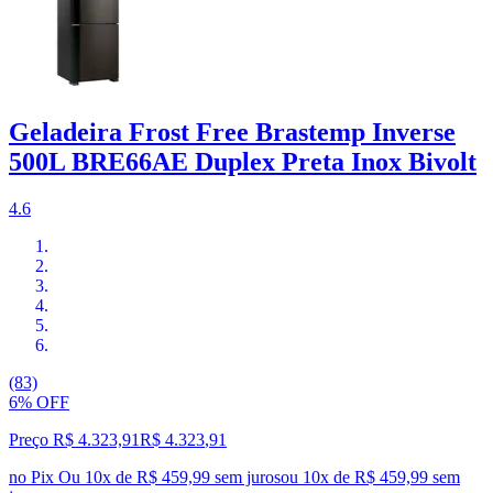
Geladeira Frost Free Brastemp Inverse
500L BRE66AE Duplex Preta Inox Bivolt
4.6
(83)
6% OFF
Preço R$ 4.323,91
R$
4.323
,
91
no Pix
Ou 10x de R$ 459,99 sem juros
ou
10
x de
R$ 459,99
sem