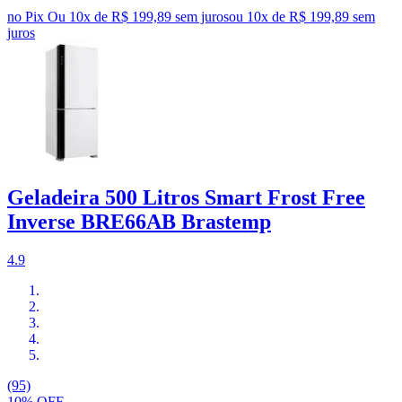
no Pix
Ou 10x de R$ 199,89 sem juros
ou
10
x de
R$ 199,89
sem
juros
Geladeira 500 Litros Smart Frost Free
Inverse BRE66AB Brastemp
4.9
(95)
10% OFF