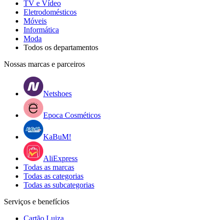
TV e Vídeo
Eletrodomésticos
Móveis
Informática
Moda
Todos os departamentos
Nossas marcas e parceiros
Netshoes
Epoca Cosméticos
KaBuM!
AliExpress
Todas as marcas
Todas as categorias
Todas as subcategorias
Serviços e benefícios
Cartão Luiza