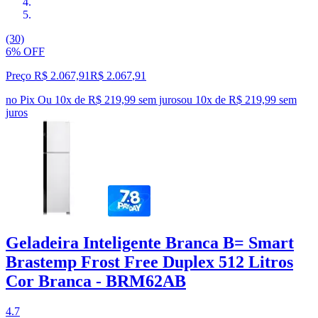
(30)
6% OFF
Preço R$ 2.067,91
R$
2.067
,
91
no Pix
Ou 10x de R$ 219,99 sem juros
ou
10
x de
R$ 219,99
sem
juros
Geladeira Inteligente Branca B= Smart
Brastemp Frost Free Duplex 512 Litros
Cor Branca - BRM62AB
4.7