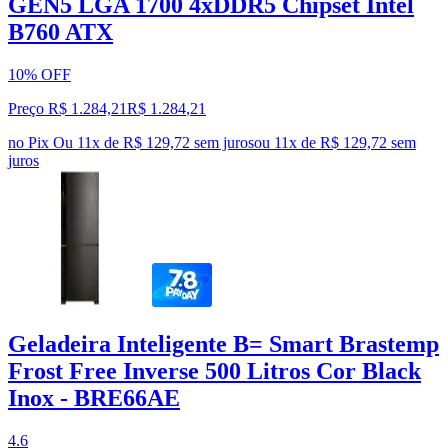
GEN5 LGA 1700 4xDDR5 Chipset Intel
B760 ATX
10% OFF
Preço R$ 1.284,21
R$
1.284
,
21
no Pix
Ou 11x de R$ 129,72 sem juros
ou
11
x de
R$ 129,72
sem
juros
Geladeira Inteligente B= Smart Brastemp
Frost Free Inverse 500 Litros Cor Black
Inox - BRE66AE
4.6