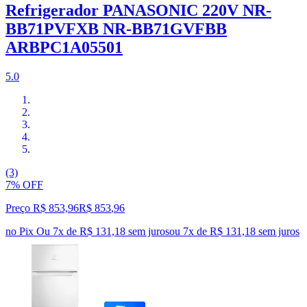
Refrigerador PANASONIC 220V NR-
BB71PVFXB NR-BB71GVFBB
ARBPC1A05501
5.0
(3)
7% OFF
Preço R$ 853,96
R$
853
,
96
no Pix
Ou 7x de R$ 131,18 sem juros
ou
7
x de
R$ 131,18
sem juros