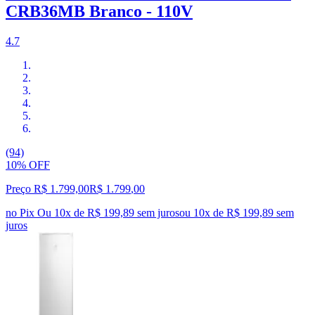
CRB36MB Branco - 110V
4.7
(94)
10% OFF
Preço R$ 1.799,00
R$
1.799
,
00
no Pix
Ou 10x de R$ 199,89 sem juros
ou
10
x de
R$ 199,89
sem
juros