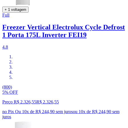
+ 1 voltagem
Full
Freezer Vertical Electrolux Cycle Defrost
1 Porta 175L Inverter FEI19
4.8
(800)
5% OFF
Preço R$ 2.326,55
R$
2.326
,
55
no Pix
Ou 10x de R$ 244,90 sem juros
ou
10
x de
R$ 244,90
sem
juros