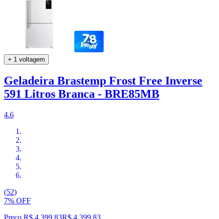
+ 1 voltagem
Geladeira Brastemp Frost Free Inverse
591 Litros Branca - BRE85MB
4.6
(52)
7% OFF
Preço R$ 4.399,83
R$
4.399
,
83