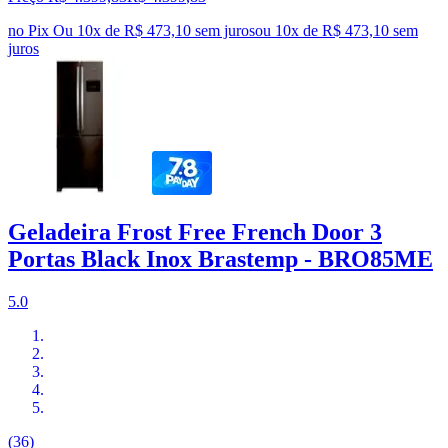
no Pix
Ou 10x de R$ 473,10 sem juros
ou
10
x de
R$ 473,10
sem
juros
Geladeira Frost Free French Door 3
Portas Black Inox Brastemp - BRO85ME
5.0
(36)