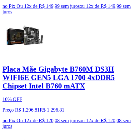
no Pix
Ou 12x de R$ 149,99 sem juros
ou
12
x de
R$ 149,99
sem
juros
Placa Mãe Gigabyte B760M DS3H
WIFI6E GEN5 LGA 1700 4xDDR5
Chipset Intel B760 mATX
10% OFF
Preço R$ 1.296,81
R$
1.296
,
81
no Pix
Ou 12x de R$ 120,08 sem juros
ou
12
x de
R$ 120,08
sem
juros