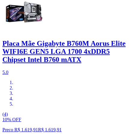
Placa Mãe Gigabyte B760M Aorus Elite
WIFI6E GEN5 LGA 1700 4xDDR5
Chipset Intel B760 mATX
5.0
(4)
10% OFF
Preço R$ 1.619,91
R$
1.619
,
91