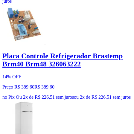
juros
Placa Controle Refrigerador Brastemp
Brm40 Brm48 326063222
14% OFF
Preço R$ 389,60
R$
389
,
60
no Pix
Ou 2x de R$ 226,51 sem juros
ou
2
x de
R$ 226,51
sem juros