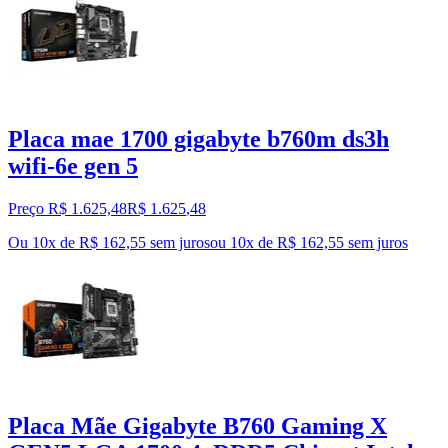
Placa mae 1700 gigabyte b760m ds3h
wifi-6e gen 5
Preço R$ 1.625,48
R$
1.625
,
48
Ou 10x de R$ 162,55 sem juros
ou
10
x de
R$ 162,55
sem juros
Placa Mãe Gigabyte B760 Gaming X