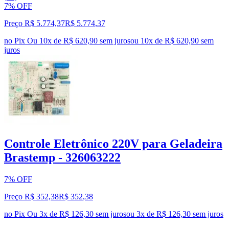
7% OFF
Preço R$ 5.774,37
R$
5.774
,
37
no Pix
Ou 10x de R$ 620,90 sem juros
ou
10
x de
R$ 620,90
sem
juros
Controle Eletrônico 220V para Geladeira
Brastemp - 326063222
7% OFF
Preço R$ 352,38
R$
352
,
38
no Pix
Ou 3x de R$ 126,30 sem juros
ou
3
x de
R$ 126,30
sem juros