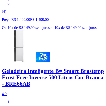
(4)
Preço R$ 1.499,00
R$
1.499
,
00
Ou 10x de R$ 149,90 sem juros
ou
10
x de
R$ 149,90
sem juros
Geladeira Inteligente B= Smart Brastemp
Frost Free Inverse 500 Litros Cor Branca
- BRE66AB
4.9