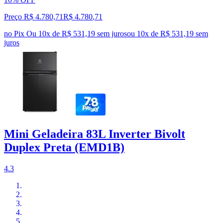
Preço R$ 4.780,71
R$
4.780
,
71
no Pix
Ou 10x de R$ 531,19 sem juros
ou
10
x de
R$ 531,19
sem
juros
Mini Geladeira 83L Inverter Bivolt
Duplex Preta (EMD1B)
4.3