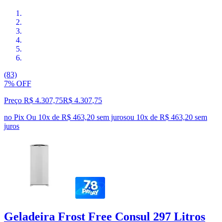
(83)
7% OFF
Preço R$ 4.307,75
R$
4.307
,
75
no Pix
Ou 10x de R$ 463,20 sem juros
ou
10
x de
R$ 463,20
sem
juros
Geladeira Frost Free Consul 297 Litros