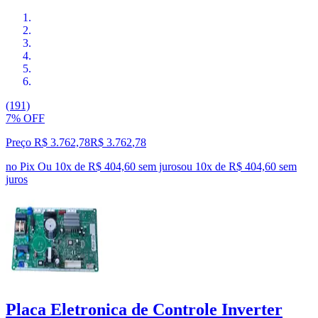
(191)
7% OFF
Preço R$ 3.762,78
R$
3.762
,
78
no Pix
Ou 10x de R$ 404,60 sem juros
ou
10
x de
R$ 404,60
sem
juros
Placa Eletronica de Controle Inverter