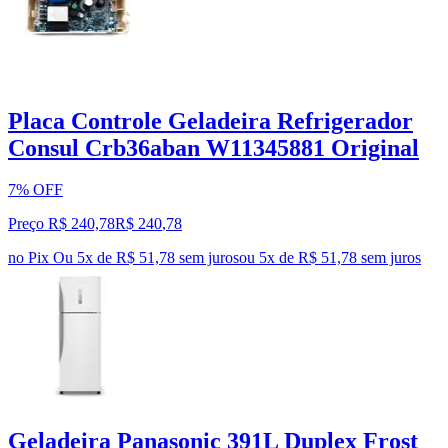
Placa Controle Geladeira Refrigerador
Consul Crb36aban W11345881 Original
7% OFF
Preço R$ 240,78
R$
240
,
78
no Pix
Ou 5x de R$ 51,78 sem juros
ou
5
x de
R$ 51,78
sem juros
Geladeira Panasonic 391L Duplex Frost