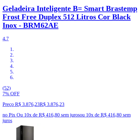
Geladeira Inteligente B= Smart Brastemp
Frost Free Duplex 512 Litros Cor Black
Inox - BRM62AE
4.7
(52)
7% OFF
Preço R$ 3.876,23
R$
3.876
,
23
no Pix
Ou 10x de R$ 416,80 sem juros
ou
10
x de
R$ 416,80
sem
juros