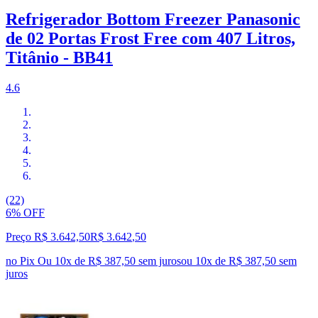
Refrigerador Bottom Freezer Panasonic
de 02 Portas Frost Free com 407 Litros,
Titânio - BB41
4.6
(22)
6% OFF
Preço R$ 3.642,50
R$
3.642
,
50
no Pix
Ou 10x de R$ 387,50 sem juros
ou
10
x de
R$ 387,50
sem
juros