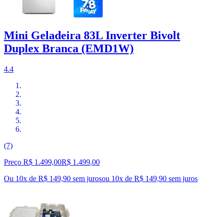
Mini Geladeira 83L Inverter Bivolt
Duplex Branca (EMD1W)
4.4
(7)
Preço R$ 1.499,00
R$
1.499
,
00
Ou 10x de R$ 149,90 sem juros
ou
10
x de
R$ 149,90
sem juros