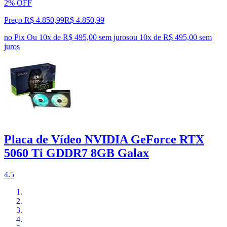
2% OFF
Preço R$ 4.850,99
R$
4.850
,
99
no Pix
Ou 10x de R$ 495,00 sem juros
ou
10
x de
R$ 495,00
sem
juros
Placa de Vídeo NVIDIA GeForce RTX
5060 Ti GDDR7 8GB Galax
4.5