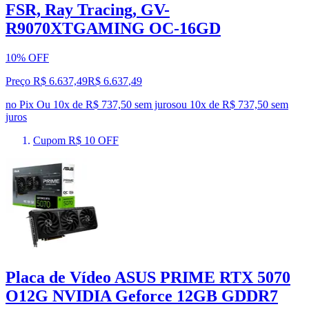
FSR, Ray Tracing, GV-
R9070XTGAMING OC-16GD
10% OFF
Preço R$ 6.637,49
R$
6.637
,
49
no Pix
Ou 10x de R$ 737,50 sem juros
ou
10
x de
R$ 737,50
sem
juros
Cupom R$ 10 OFF
Placa de Vídeo ASUS PRIME RTX 5070
O12G NVIDIA Geforce 12GB GDDR7