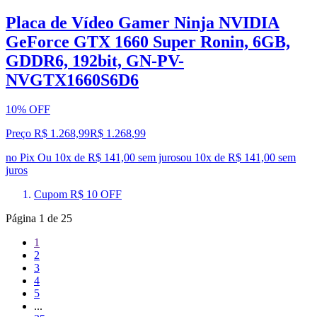
Placa de Vídeo Gamer Ninja NVIDIA
GeForce GTX 1660 Super Ronin, 6GB,
GDDR6, 192bit, GN-PV-
NVGTX1660S6D6
10% OFF
Preço R$ 1.268,99
R$
1.268
,
99
no Pix
Ou 10x de R$ 141,00 sem juros
ou
10
x de
R$ 141,00
sem
juros
Cupom R$ 10 OFF
Página
1
de
25
1
2
3
4
5
...