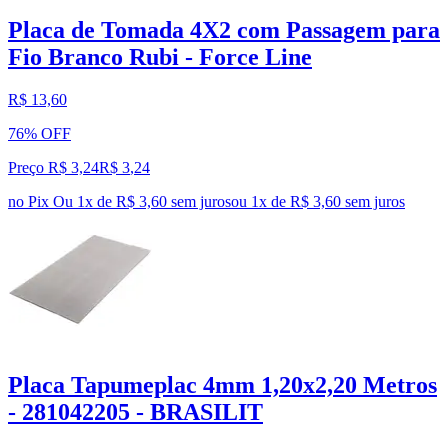
Placa de Tomada 4X2 com Passagem para
Fio Branco Rubi - Force Line
R$ 13,60
76% OFF
Preço R$ 3,24
R$
3
,
24
no Pix
Ou 1x de R$ 3,60 sem juros
ou
1
x de
R$ 3,60
sem juros
Placa Tapumeplac 4mm 1,20x2,20 Metros
- 281042205 - BRASILIT