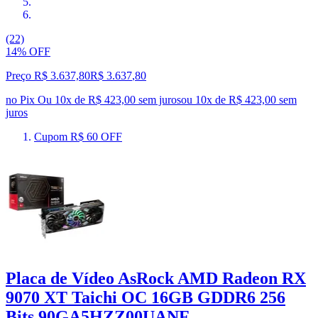
(22)
14% OFF
Preço R$ 3.637,80
R$
3.637
,
80
no Pix
Ou 10x de R$ 423,00 sem juros
ou
10
x de
R$ 423,00
sem
juros
Cupom R$ 60 OFF
Placa de Vídeo AsRock AMD Radeon RX
9070 XT Taichi OC 16GB GDDR6 256
Bits 90GA5HZZ00UANF