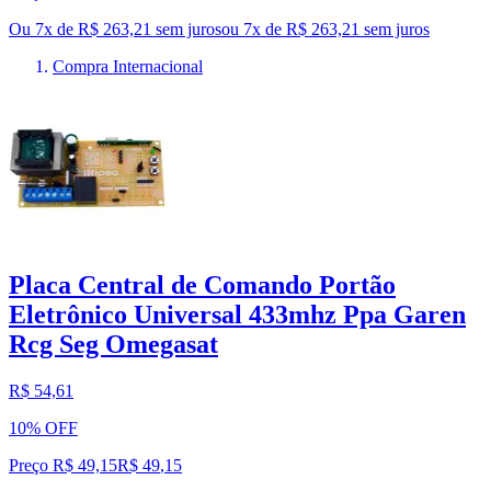
Ou 7x de R$ 263,21 sem juros
ou
7
x de
R$ 263,21
sem juros
Compra Internacional
Placa Central de Comando Portão
Eletrônico Universal 433mhz Ppa Garen
Rcg Seg Omegasat
R$ 54,61
10% OFF
Preço R$ 49,15
R$
49
,
15