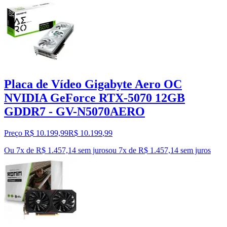
Placa de Vídeo Gigabyte Aero OC
NVIDIA GeForce RTX-5070 12GB
GDDR7 - GV-N5070AERO
Preço R$ 10.199,99
R$
10.199
,
99
Ou 7x de R$ 1.457,14 sem juros
ou
7
x de
R$ 1.457,14
sem juros