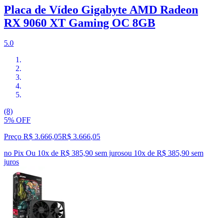
Placa de Vídeo Gigabyte AMD Radeon
RX 9060 XT Gaming OC 8GB
5.0
(8)
5% OFF
Preço R$ 3.666,05
R$
3.666
,
05
no Pix
Ou 10x de R$ 385,90 sem juros
ou
10
x de
R$ 385,90
sem
juros