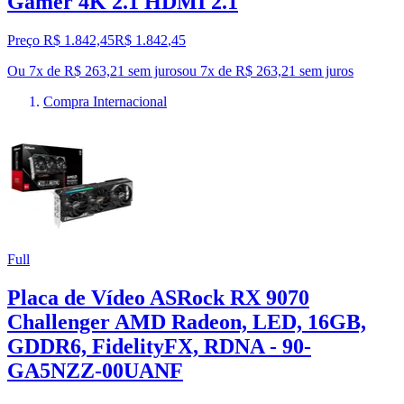
Gamer 4K 2.1 HDMI 2.1
Preço R$ 1.842,45
R$
1.842
,
45
Ou 7x de R$ 263,21 sem juros
ou
7
x de
R$ 263,21
sem juros
Compra Internacional
Full
Placa de Vídeo ASRock RX 9070
Challenger AMD Radeon, LED, 16GB,
GDDR6, FidelityFX, RDNA - 90-
GA5NZZ-00UANF