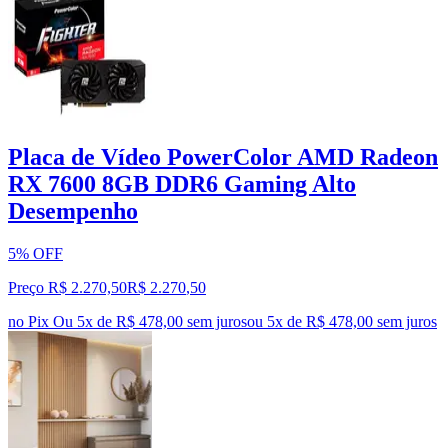
Placa de Vídeo PowerColor AMD Radeon
RX 7600 8GB DDR6 Gaming Alto
Desempenho
5% OFF
Preço R$ 2.270,50
R$
2.270
,
50
no Pix
Ou 5x de R$ 478,00 sem juros
ou
5
x de
R$ 478,00
sem juros