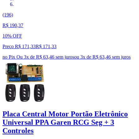
(196)
R$ 190,37
10% OFF
Preço R$ 171,33
R$
171
,
33
no Pix
Ou 3x de R$ 63,46 sem juros
ou
3
x de
R$ 63,46
sem juros
Placa Central Motor Portão Eletrônico
Universal PPA Garen RCG Seg + 3
Controles