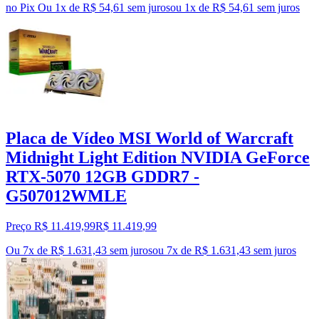
no Pix
Ou 1x de R$ 54,61 sem juros
ou
1
x de
R$ 54,61
sem juros
Placa de Vídeo MSI World of Warcraft
Midnight Light Edition NVIDIA GeForce
RTX-5070 12GB GDDR7 -
G507012WMLE
Preço R$ 11.419,99
R$
11.419
,
99
Ou 7x de R$ 1.631,43 sem juros
ou
7
x de
R$ 1.631,43
sem juros