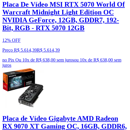
Placa De Vídeo MSI RTX 5070 World Of
Warcraft Midnight Light Edition OC
NVIDIA GeForce, 12GB, GDDR7, 192-
Bit, RGB - RTX 5070 12GB
12% OFF
Preço R$ 5.614,39
R$
5.614
,
39
no Pix
Ou 10x de R$ 638,00 sem juros
ou
10
x de
R$ 638,00
sem
juros
Placa de Vídeo Gigabyte AMD Radeon
RX 9070 XT Gaming OC, 16GB, GDDR6,