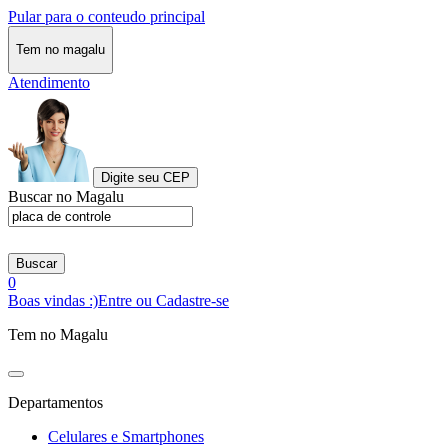
Pular para o conteudo principal
Tem no magalu
Atendimento
Digite seu CEP
Buscar no Magalu
Buscar
0
Boas vindas :)
Entre ou Cadastre-se
Tem no Magalu
Departamentos
Celulares e Smartphones