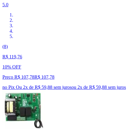
5.0
(8)
R$ 119,76
10% OFF
Preço R$ 107,78
R$
107
,
78
no Pix
Ou 2x de R$ 59,88 sem juros
ou
2
x de
R$ 59,88
sem juros