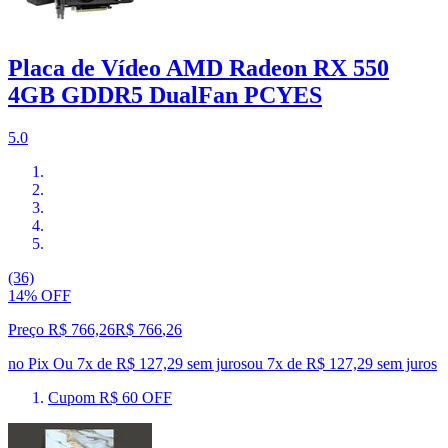
Placa de Vídeo AMD Radeon RX 550
4GB GDDR5 DualFan PCYES
5.0
(36)
14% OFF
Preço R$ 766,26
R$
766
,
26
no Pix
Ou 7x de R$ 127,29 sem juros
ou
7
x de
R$ 127,29
sem juros
Cupom R$ 60 OFF