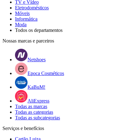
TV e Vídeo
Eletrodomésticos
Móveis
Informática
Moda
Todos os departamentos
Nossas marcas e parceiros
Netshoes
Epoca Cosméticos
KaBuM!
AliExpress
Todas as marcas
Todas as categorias
Todas as subcategorias
Serviços e benefícios
Cartão Luiza