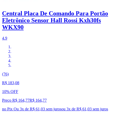
Central Placa De Comando Para Portão
Eletrônico Sensor Hall Rossi Kxh30fs
WKX90
4.9
(76)
R$ 183,08
10% OFF
Preço R$ 164,77
R$
164
,
77
no Pix
Ou 3x de R$ 61,03 sem juros
ou
3
x de
R$ 61,03
sem juros