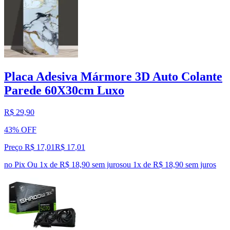
Placa Adesiva Mármore 3D Auto Colante
Parede 60X30cm Luxo
R$ 29,90
43% OFF
Preço R$ 17,01
R$
17
,
01
no Pix
Ou 1x de R$ 18,90 sem juros
ou
1
x de
R$ 18,90
sem juros