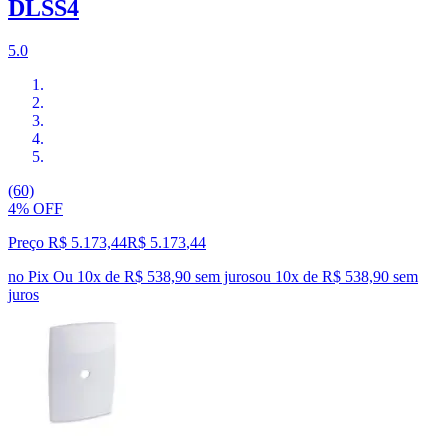
DLSS4
5.0
(60)
4% OFF
Preço R$ 5.173,44
R$
5.173
,
44
no Pix
Ou 10x de R$ 538,90 sem juros
ou
10
x de
R$ 538,90
sem
juros