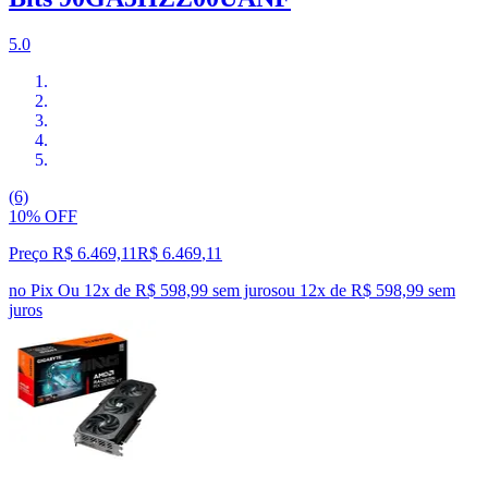
5.0
(6)
10% OFF
Preço R$ 6.469,11
R$
6.469
,
11
no Pix
Ou 12x de R$ 598,99 sem juros
ou
12
x de
R$ 598,99
sem
juros