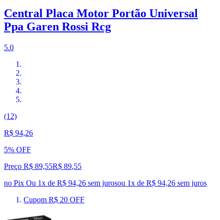
Central Placa Motor Portão Universal
Ppa Garen Rossi Rcg
5.0
(12)
R$ 94,26
5% OFF
Preço R$ 89,55
R$
89
,
55
no Pix
Ou 1x de R$ 94,26 sem juros
ou
1
x de
R$ 94,26
sem juros
Cupom R$ 20 OFF