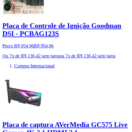
Placa de Controle de Ignição Goodman
DSI - PCBAG123S
Preço R$ 954,96
R$
954
,
96
Ou 7x de R$ 136,42 sem juros
ou
7
x de
R$ 136,42
sem juros
Compra Internacional
Placa de captura AVerMedia GC575 Live