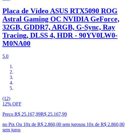
Placa de Vídeo ASUS RTX5090 ROG
Astral Gaming OC NVIDIA GeForce,
32GB, GDDR7, ARGB, G-Sync, Ray
Tracing, DLSS 4, HDR - 90YV0LW0-
M0NA00
5.0
(12)
12% OFF
Preço R$ 25.167,99
R$
25.167
,
99
no Pix
Ou 10x de R$ 2.860,00 sem juros
ou
10
x de
R$ 2.860,00
sem juros