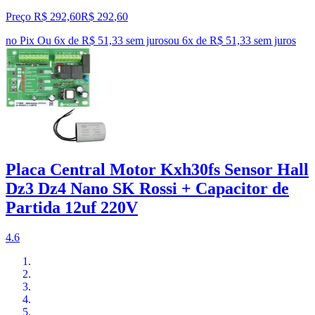
Preço R$ 292,60
R$
292
,
60
no Pix
Ou 6x de R$ 51,33 sem juros
ou
6
x de
R$ 51,33
sem juros
Placa Central Motor Kxh30fs Sensor Hall
Dz3 Dz4 Nano SK Rossi + Capacitor de
Partida 12uf 220V
4.6