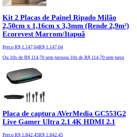
Kit 2 Placas de Painel Ripado Milão
2,50cm x 1,16cm x 3,3mm (Rende 2,9m²)
Ecorevest Marrom/Itapuã
Preço R$ 1.147,04
R$
1.147
,
04
Ou 10x de R$ 114,70 sem juros
ou
10
x de
R$ 114,70
sem juros
Placa de captura AVerMedia GC553G2
Live Gamer Ultra 2.1 4K HDMI 2.1
Preço R$ 1.842,45
R$
1.842
,
45