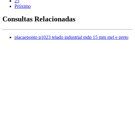
25
Próximo
Consultas Relacionadas
placaeponto p1023 telado industrial mdp 15 mm mel e preto