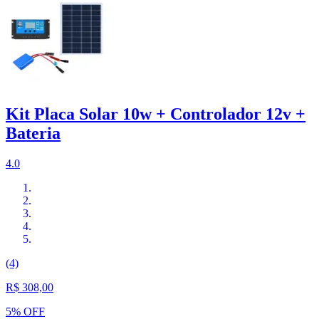
Kit Placa Solar 10w + Controlador 12v +
Bateria
4.0
(4)
R$ 308,00
5% OFF