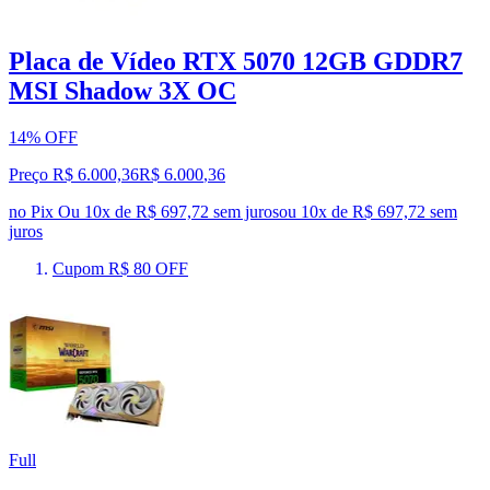
Placa de Vídeo RTX 5070 12GB GDDR7
MSI Shadow 3X OC
14% OFF
Preço R$ 6.000,36
R$
6.000
,
36
no Pix
Ou 10x de R$ 697,72 sem juros
ou
10
x de
R$ 697,72
sem
juros
Cupom R$ 80 OFF
Full