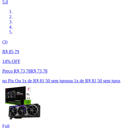
5.0
(3)
R$ 85,79
14% OFF
Preço R$ 73,78
R$
73
,
78
no Pix
Ou 1x de R$ 81,50 sem juros
ou
1
x de
R$ 81,50
sem juros
Full