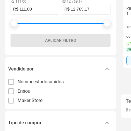
R$ 111,00
R$ 12.769,17
Ki
1 
10
10 
o
APLICAR FILTRO
(
5%
Vendido por
Nocnocestadosunidos
Ensoul
Maker Store
Te
Bl
Tipo de compra