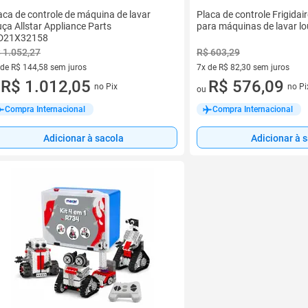
aca de controle de máquina de lavar
Placa de controle Frigida
uça Allstar Appliance Parts
para máquinas de lavar l
D21X32158
 1.052,27
R$ 603,29
 de R$ 144,58 sem juros
7x de R$ 82,30 sem juros
ez de R$ 144,58 sem juros
R$ 1.012,05
7 vez de R$ 82,30 sem juros
R$ 576,09
no Pix
no Pi
u
ou
Compra Internacional
Compra Internacional
Adicionar à sacola
Adicionar à 