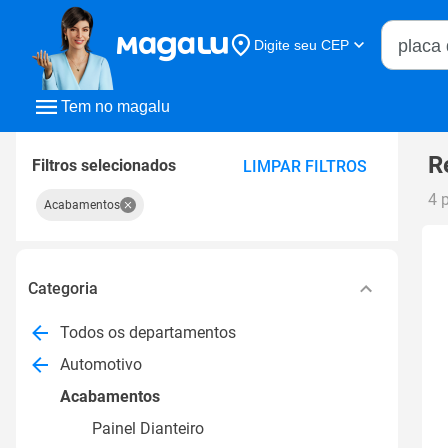
Buscar n
Digite seu CEP
Buscar
Tem no magalu
R
Filtros selecionados
LIMPAR FILTROS
4 
Acabamentos
Categoria
Todos os departamentos
Automotivo
Acabamentos
Painel Dianteiro