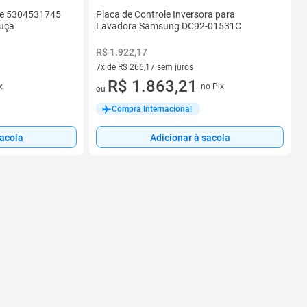
ire 5304531745
Placa de Controle Inversora para
ouça
Lavadora Samsung DC92-01531C
R$ 1.922,17
7x de R$ 266,17 sem juros
7 vez de R$ 266,17 sem juros
R$ 1.863,21
x
no Pix
ou
Compra Internacional
sacola
Adicionar à sacola