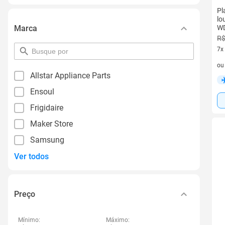
Pl
lo
Marca
W
R$
7x
pesquisar
por
7 v
o
filtro
Allstar Appliance Parts
Ensoul
Frigidaire
Maker Store
Samsung
Ver todos
Preço
Mínimo:
Máximo: