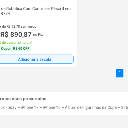
t de Robótica Com Controle e Placa 4 em
- R734
x de R$ 93,78 sem juros
vez de R$ 93,78 sem juros
R$ 890,87
no Pix
u
 de desconto no pix
)
Cupom
R$ 60 OFF
Adicionar à sacola
1
rmos mais procurados
ack Friday
–
iPhone 17
–
iPhone 16
–
Álbum de Figurinhas da Copa
–
S26