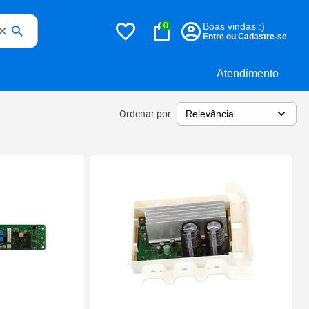
0
Boas vindas :)
Entre ou Cadastre-se
Atendimento
Ordenar por