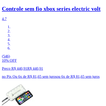
Controle sem fio xbox series electric volt
4.7
(546)
10% OFF
Preço R$ 440,91
R$
440
,
91
no Pix
Ou 6x de R$ 81,65 sem juros
ou
6
x de
R$ 81,65
sem juros