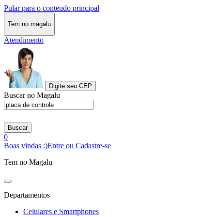
Pular para o conteudo principal
Tem no magalu
Atendimento
Digite seu CEP
Buscar no Magalu
Buscar
0
Boas vindas :)
Entre ou Cadastre-se
Tem no Magalu
Departamentos
Celulares e Smartphones