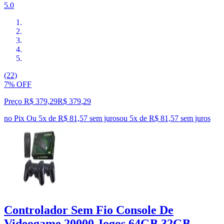
5.0
(22)
7% OFF
Preço R$ 379,29
R$
379
,
29
no Pix
Ou 5x de R$ 81,57 sem juros
ou
5
x de
R$ 81,57
sem juros
Controlador Sem Fio Console De
Videogame 20000 Jogos 64GB 32GB