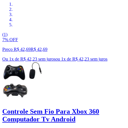
(1)
7% OFF
Preço R$ 42,69
R$
42
,
69
Ou 1x de R$ 42,23 sem juros
ou
1
x de
R$ 42,23
sem juros
Controle Sem Fio Para Xbox 360
Computador Tv Android