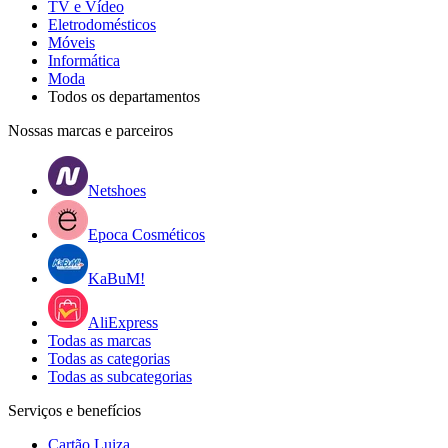
TV e Vídeo
Eletrodomésticos
Móveis
Informática
Moda
Todos os departamentos
Nossas marcas e parceiros
Netshoes
Epoca Cosméticos
KaBuM!
AliExpress
Todas as marcas
Todas as categorias
Todas as subcategorias
Serviços e benefícios
Cartão Luiza