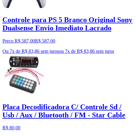
Controle para PS 5 Branco Original Sony
Dualsense Envio Imediato Lacrado
Preço R$ 587,00
R$
587
,
00
Ou 7x de R$ 83,86 sem juros
ou
7
x de
R$ 83,86
sem juros
Placa Decodificadora C/ Controle Sd /
Usb / Aux / Bluetooth / FM - Star Cable
R$ 80,00