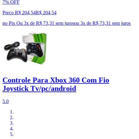
7% OFF
Preço R$ 204,54
R$
204
,
54
no Pix
Ou 3x de R$ 73,31 sem juros
ou
3
x de
R$ 73,31
sem juros
Controle Para Xbox 360 Com Fio
Joystick Tv/pc/android
5.0