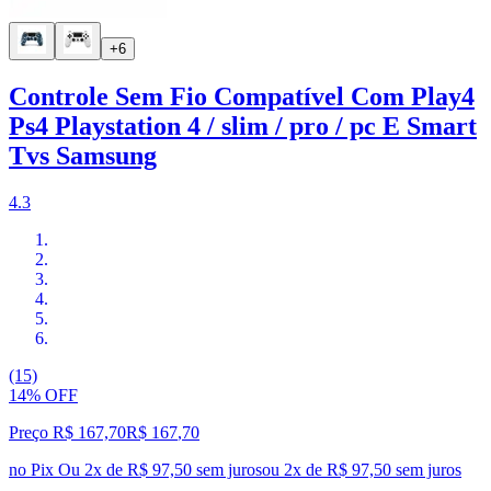
+6
Controle Sem Fio Compatível Com Play4
Ps4 Playstation 4 / slim / pro / pc E Smart
Tvs Samsung
4.3
(15)
14% OFF
Preço R$ 167,70
R$
167
,
70
no Pix
Ou 2x de R$ 97,50 sem juros
ou
2
x de
R$ 97,50
sem juros