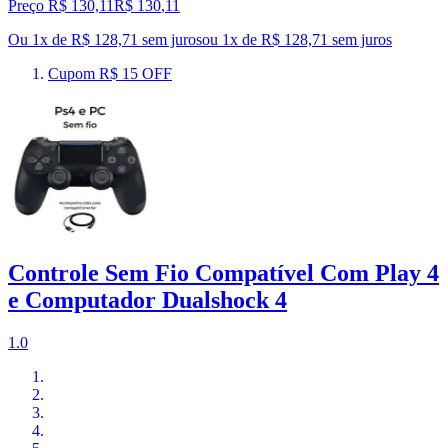
Preço R$ 130,11
R$
130
,
11
Ou 1x de R$ 128,71 sem juros
ou
1
x de
R$ 128,71
sem juros
Cupom R$ 15 OFF
Controle Sem Fio Compatível Com Play 4
e Computador Dualshock 4
1.0