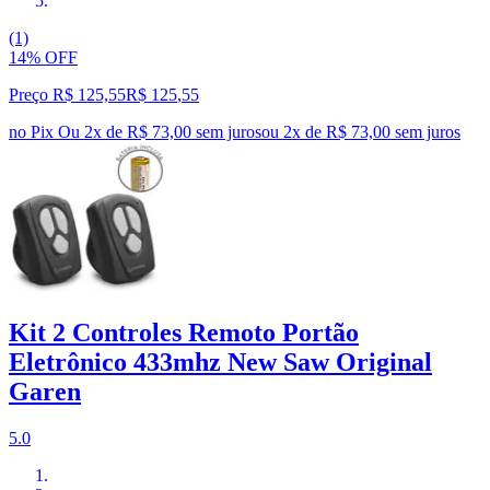
(1)
14% OFF
Preço R$ 125,55
R$
125
,
55
no Pix
Ou 2x de R$ 73,00 sem juros
ou
2
x de
R$ 73,00
sem juros
Kit 2 Controles Remoto Portão
Eletrônico 433mhz New Saw Original
Garen
5.0