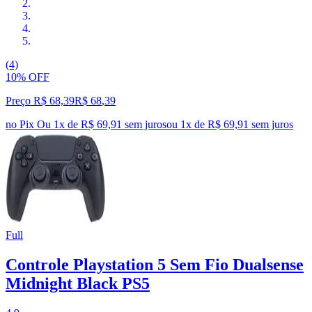
(4)
10% OFF
Preço R$ 68,39
R$
68
,
39
no Pix
Ou 1x de R$ 69,91 sem juros
ou
1
x de
R$ 69,91
sem juros
Full
Controle Playstation 5 Sem Fio Dualsense
Midnight Black PS5