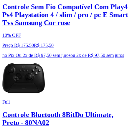
Controle Sem Fio Compatível Com Play4
Ps4 Playstation 4 / slim / pro / pc E Smart
Tvs Samsung Cor rose
10% OFF
Preço R$ 175,50
R$
175
,
50
no Pix
Ou 2x de R$ 97,50 sem juros
ou
2
x de
R$ 97,50
sem juros
Full
Controle Bluetooth 8BitDo Ultimate,
Preto - 80NA02