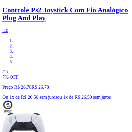
Controle Ps2 Joystick Com Fio Analógico
Plug And Play
5.0
(1)
7% OFF
Preço R$ 26,78
R$
26
,
78
Ou 1x de R$ 26,50 sem juros
ou
1
x de
R$ 26,50
sem juros