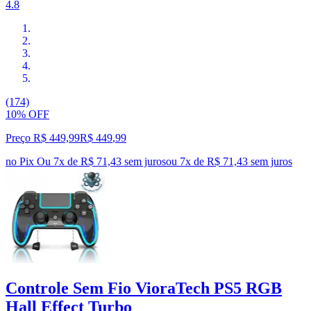
4.8
(174)
10% OFF
Preço R$ 449,99
R$
449
,
99
no Pix
Ou 7x de R$ 71,43 sem juros
ou
7
x de
R$ 71,43
sem juros
Controle Sem Fio VioraTech PS5 RGB
Hall Effect Turbo