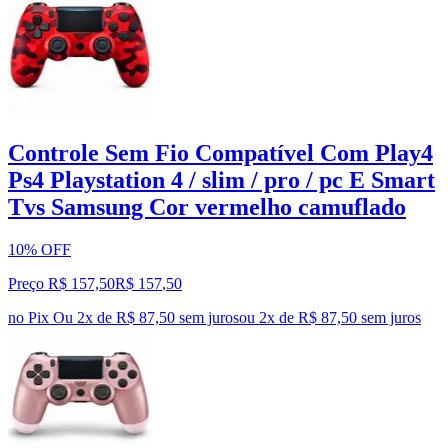
Controle Sem Fio Compatível Com Play4
Ps4 Playstation 4 / slim / pro / pc E Smart
Tvs Samsung Cor vermelho camuflado
10% OFF
Preço R$ 157,50
R$
157
,
50
no Pix
Ou 2x de R$ 87,50 sem juros
ou
2
x de
R$ 87,50
sem juros