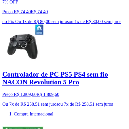
7% OFF
Preço R$ 74,40
R$
74
,
40
no Pix
Ou 1x de R$ 80,00 sem juros
ou
1
x de
R$ 80,00
sem juros
Controlador de PC PS5 PS4 sem fio
NACON Revolution 5 Pro
Preço R$ 1.809,60
R$
1.809
,
60
Ou 7x de R$ 258,51 sem juros
ou
7
x de
R$ 258,51
sem juros
Compra Internacional