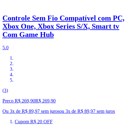
Controle Sem Fio Compatível com PC,
Xbox One, Xbox Series S/X, Smart tv
Com Game Hub
5.0
(3)
Preço R$ 269,90
R$
269
,
90
Ou 3x de R$ 89,97 sem juros
ou
3
x de
R$ 89,97
sem juros
Cupom R$ 20 OFF