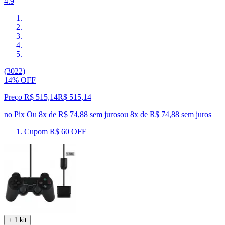
4.9
(3022)
14% OFF
Preço R$ 515,14
R$
515
,
14
no Pix
Ou 8x de R$ 74,88 sem juros
ou
8
x de
R$ 74,88
sem juros
Cupom R$ 60 OFF
+ 1 kit