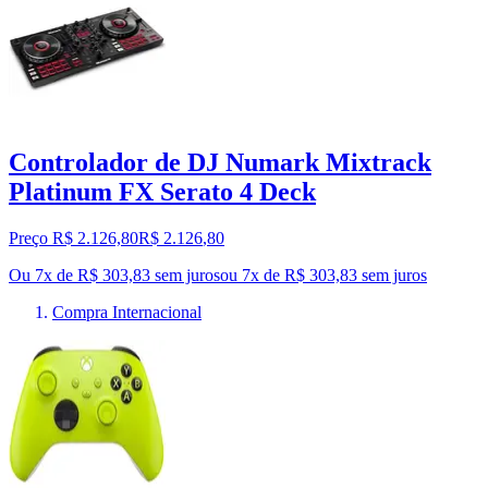
Controlador de DJ Numark Mixtrack
Platinum FX Serato 4 Deck
Preço R$ 2.126,80
R$
2.126
,
80
Ou 7x de R$ 303,83 sem juros
ou
7
x de
R$ 303,83
sem juros
Compra Internacional