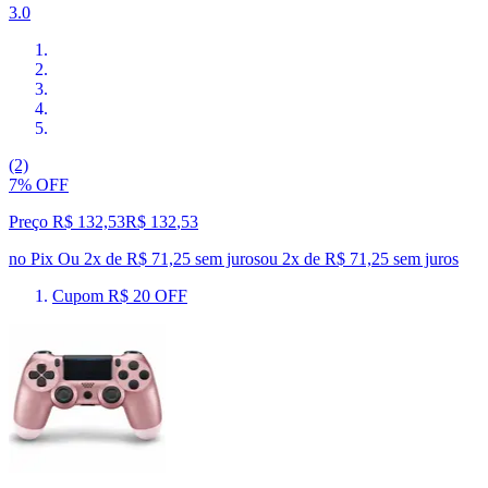
3.0
(2)
7% OFF
Preço R$ 132,53
R$
132
,
53
no Pix
Ou 2x de R$ 71,25 sem juros
ou
2
x de
R$ 71,25
sem juros
Cupom R$ 20 OFF