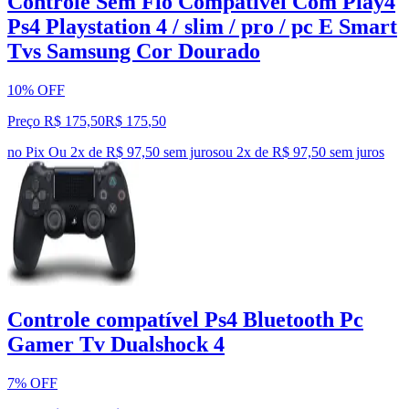
Controle Sem Fio Compatível Com Play4
Ps4 Playstation 4 / slim / pro / pc E Smart
Tvs Samsung Cor Dourado
10% OFF
Preço R$ 175,50
R$
175
,
50
no Pix
Ou 2x de R$ 97,50 sem juros
ou
2
x de
R$ 97,50
sem juros
Controle compatível Ps4 Bluetooth Pc
Gamer Tv Dualshock 4
7% OFF