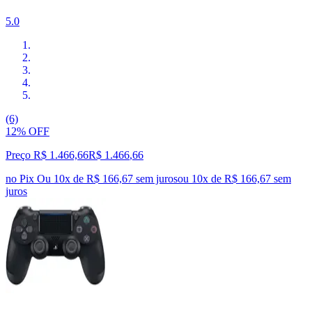
5.0
(6)
12% OFF
Preço R$ 1.466,66
R$
1.466
,
66
no Pix
Ou 10x de R$ 166,67 sem juros
ou
10
x de
R$ 166,67
sem
juros