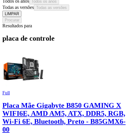
Todos os anos
Todos os anos
Todas as versões
Todas as versões
LIMPAR
Procurar
Resultados para
placa de controle
Full
Placa Mãe Gigabyte B850 GAMING X
WIFI6E, AMD AM5, ATX, DDR5, RGB,
Wi-Fi 6E, Bluetooth, Preto - B85GMX6-
00