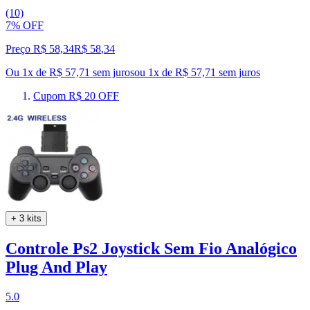
(10)
7% OFF
Preço R$ 58,34
R$
58
,
34
Ou 1x de R$ 57,71 sem juros
ou
1
x de
R$ 57,71
sem juros
Cupom R$ 20 OFF
+ 3 kits
Controle Ps2 Joystick Sem Fio Analógico
Plug And Play
5.0