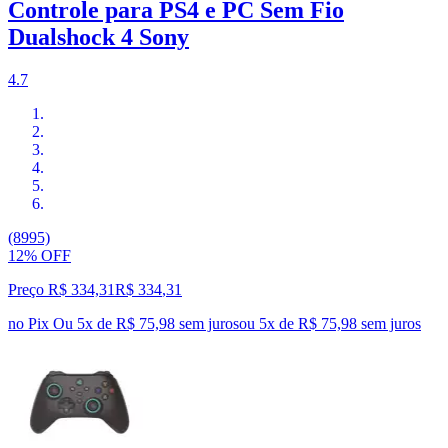
Controle para PS4 e PC Sem Fio
Dualshock 4 Sony
4.7
(8995)
12% OFF
Preço R$ 334,31
R$
334
,
31
no Pix
Ou 5x de R$ 75,98 sem juros
ou
5
x de
R$ 75,98
sem juros