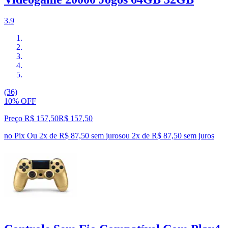
3.9
(36)
10% OFF
Preço R$ 157,50
R$
157
,
50
no Pix
Ou 2x de R$ 87,50 sem juros
ou
2
x de
R$ 87,50
sem juros