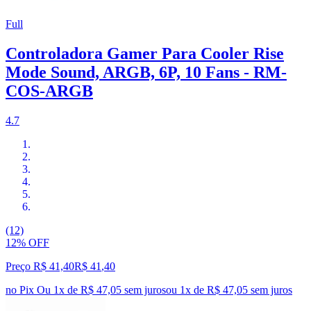
Full
Controladora Gamer Para Cooler Rise
Mode Sound, ARGB, 6P, 10 Fans - RM-
COS-ARGB
4.7
(12)
12% OFF
Preço R$ 41,40
R$
41
,
40
no Pix
Ou 1x de R$ 47,05 sem juros
ou
1
x de
R$ 47,05
sem juros