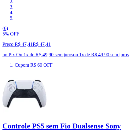
(6)
5% OFF
Preço R$ 47,41
R$
47
,
41
no Pix
Ou 1x de R$ 49,90 sem juros
ou
1
x de
R$ 49,90
sem juros
Cupom R$ 60 OFF
Controle PS5 sem Fio Dualsense Sony