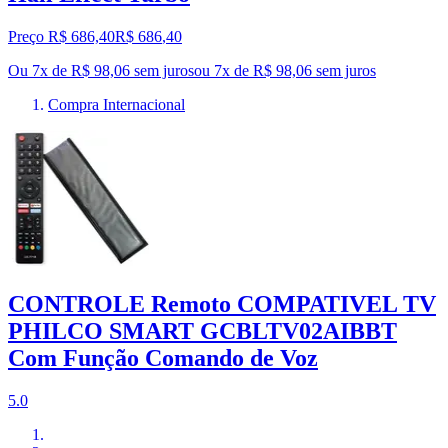
Preço R$ 686,40
R$
686
,
40
Ou 7x de R$ 98,06 sem juros
ou
7
x de
R$ 98,06
sem juros
Compra Internacional
CONTROLE Remoto COMPATIVEL TV
PHILCO SMART GCBLTV02AIBBT
Com Função Comando de Voz
5.0