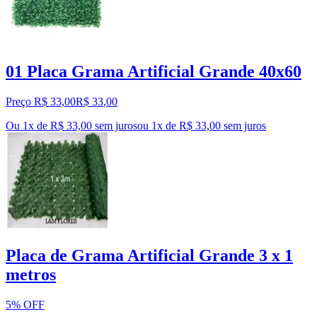
01 Placa Grama Artificial Grande 40x60
Preço R$ 33,00
R$
33
,
00
Ou 1x de R$ 33,00 sem juros
ou
1
x de
R$ 33,00
sem juros
Placa de Grama Artificial Grande 3 x 1
metros
5% OFF