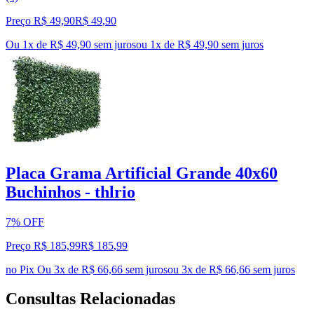
Preço R$ 49,90
R$
49
,
90
Ou 1x de R$ 49,90 sem juros
ou
1
x de
R$ 49,90
sem juros
Placa Grama Artificial Grande 40x60
Buchinhos - thlrio
7% OFF
Preço R$ 185,99
R$
185
,
99
no Pix
Ou 3x de R$ 66,66 sem juros
ou
3
x de
R$ 66,66
sem juros
Consultas Relacionadas