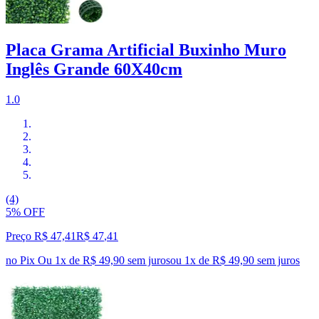
Placa Grama Artificial Buxinho Muro
Inglês Grande 60X40cm
1.0
(4)
5% OFF
Preço R$ 47,41
R$
47
,
41
no Pix
Ou 1x de R$ 49,90 sem juros
ou
1
x de
R$ 49,90
sem juros