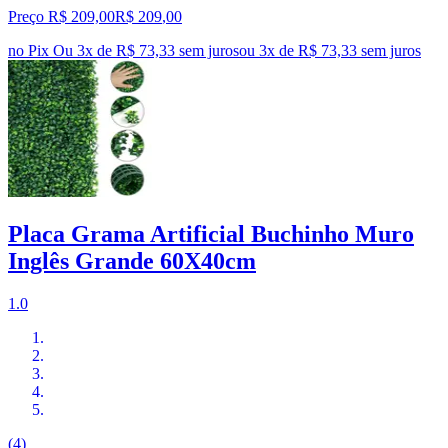
Preço R$ 209,00
R$
209
,
00
no Pix
Ou 3x de R$ 73,33 sem juros
ou
3
x de
R$ 73,33
sem juros
Placa Grama Artificial Buchinho Muro
Inglês Grande 60X40cm
1.0
(4)