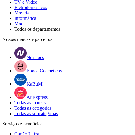
TV e Vídeo
Eletrodomésticos
Móveis
Informática
Moda
Todos os departamentos
Nossas marcas e parceiros
Netshoes
Epoca Cosméticos
KaBuM!
AliExpress
Todas as marcas
Todas as categorias
Todas as subcategorias
Serviços e benefícios
Cartão Luiza