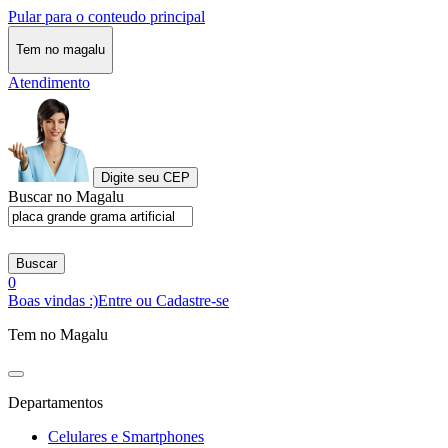
Pular para o conteudo principal
Tem no magalu
Atendimento
Digite seu CEP
Buscar no Magalu
Buscar
0
Boas vindas :)
Entre ou Cadastre-se
Tem no Magalu
Departamentos
Celulares e Smartphones