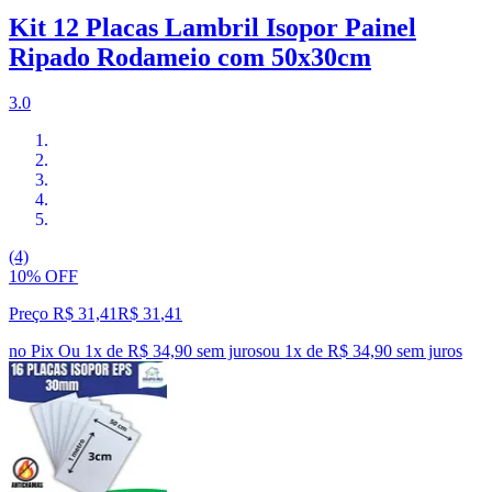
Kit 12 Placas Lambril Isopor Painel
Ripado Rodameio com 50x30cm
3.0
(4)
10% OFF
Preço R$ 31,41
R$
31
,
41
no Pix
Ou 1x de R$ 34,90 sem juros
ou
1
x de
R$ 34,90
sem juros