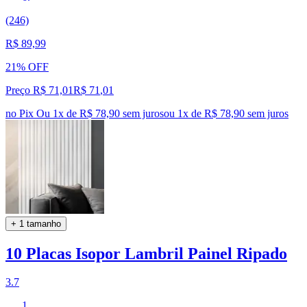
(246)
R$ 89,99
21% OFF
Preço R$ 71,01
R$
71
,
01
no Pix
Ou 1x de R$ 78,90 sem juros
ou
1
x de
R$ 78,90
sem juros
+ 1 tamanho
10 Placas Isopor Lambril Painel Ripado
3.7