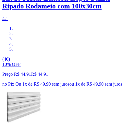
Ripado Rodameio com 100x30cm
4.1
(46)
10% OFF
Preço R$ 44,91
R$
44
,
91
no Pix
Ou 1x de R$ 49,90 sem juros
ou
1
x de
R$ 49,90
sem juros