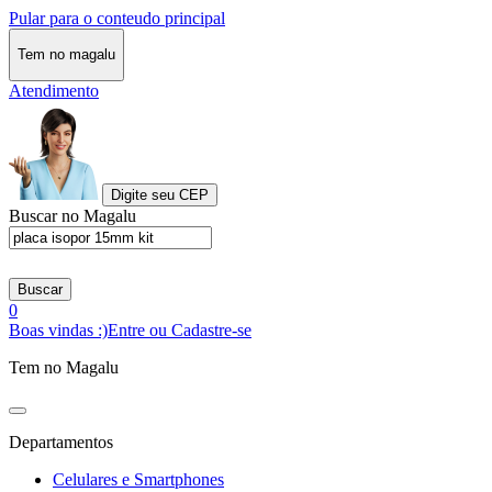
Pular para o conteudo principal
Tem no magalu
Atendimento
Digite seu CEP
Buscar no Magalu
Buscar
0
Boas vindas :)
Entre ou Cadastre-se
Tem no Magalu
Departamentos
Celulares e Smartphones