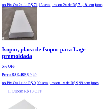
no Pix
Ou 2x de R$ 71,18 sem juros
ou
2
x de
R$ 71,18
sem juros
Isopor, placa de Isopor para Lage
premoldada
5% OFF
Preço R$ 9,49
R$
9
,
49
no Pix
Ou 1x de R$ 9,99 sem juros
ou
1
x de
R$ 9,99
sem juros
Cupom R$ 10 OFF