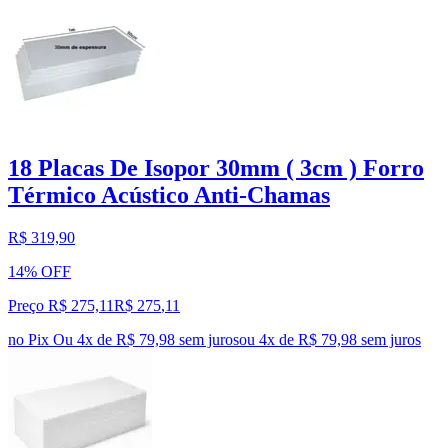
18 Placas De Isopor 30mm ( 3cm ) Forro
Térmico Acústico Anti-Chamas
R$ 319,90
14% OFF
Preço R$ 275,11
R$
275
,
11
no Pix
Ou 4x de R$ 79,98 sem juros
ou
4
x de
R$ 79,98
sem juros