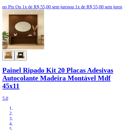
no Pix
Ou 1x de R$ 55,00 sem juros
ou
1
x de
R$ 55,00
sem juros
Painel Ripado Kit 20 Placas Adesivas
Autocolante Madeira Montável Mdf
45x11
5.0