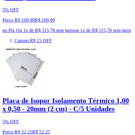
5% OFF
Preço R$ 109,99
R$
109
,
99
no Pix
Ou 1x de R$ 115,78 sem juros
ou
1
x de
R$ 115,78
sem juros
Cupom R$ 15 OFF
Placa de Isopor Isolamento Térmico 1,00
x 0,50 - 20mm (2 cm) - C/5 Unidades
5% OFF
Preço R$ 52,25
R$
52
,
25