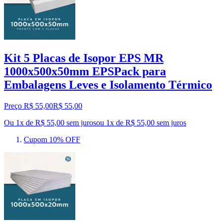
Kit 5 Placas de Isopor EPS MR
1000x500x50mm EPSPack para
Embalagens Leves e Isolamento Térmico
Preço R$ 55,00
R$
55
,
00
Ou 1x de R$ 55,00 sem juros
ou
1
x de
R$ 55,00
sem juros
Cupom 10% OFF