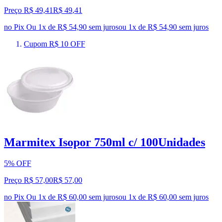
Preço R$ 49,41
R$
49
,
41
no Pix
Ou 1x de R$ 54,90 sem juros
ou
1
x de
R$ 54,90
sem juros
Cupom R$ 10 OFF
Marmitex Isopor 750ml c/ 100Unidades
5% OFF
Preço R$ 57,00
R$
57
,
00
no Pix
Ou 1x de R$ 60,00 sem juros
ou
1
x de
R$ 60,00
sem juros