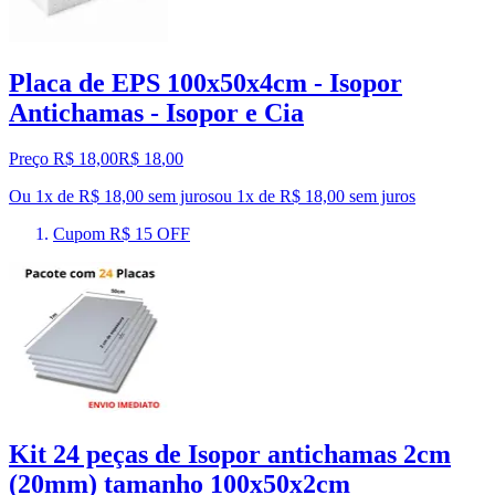
Placa de EPS 100x50x4cm - Isopor
Antichamas - Isopor e Cia
Preço R$ 18,00
R$
18
,
00
Ou 1x de R$ 18,00 sem juros
ou
1
x de
R$ 18,00
sem juros
Cupom R$ 15 OFF
Kit 24 peças de Isopor antichamas 2cm
(20mm) tamanho 100x50x2cm