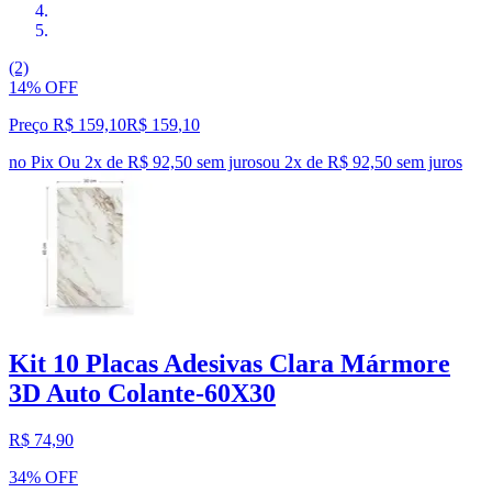
(2)
14% OFF
Preço R$ 159,10
R$
159
,
10
no Pix
Ou 2x de R$ 92,50 sem juros
ou
2
x de
R$ 92,50
sem juros
Kit 10 Placas Adesivas Clara Mármore
3D Auto Colante-60X30
R$ 74,90
34% OFF