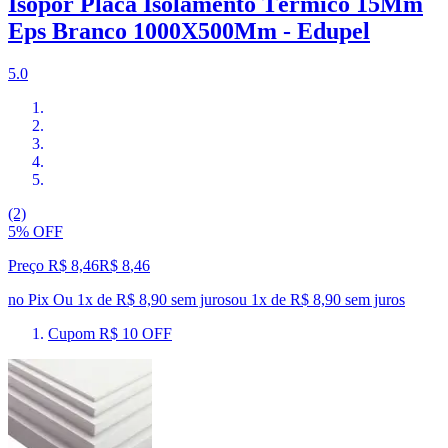
Isopor Placa Isolamento Térmico 15Mm
Eps Branco 1000X500Mm - Edupel
5.0
(2)
5% OFF
Preço R$ 8,46
R$
8
,
46
no Pix
Ou 1x de R$ 8,90 sem juros
ou
1
x de
R$ 8,90
sem juros
Cupom R$ 10 OFF