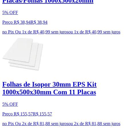
Placas/Folhas 1000x500x20mm
5% OFF
Preço R$ 38,94
R$
38
,
94
no Pix
Ou 1x de R$ 40,99 sem juros
ou
1
x de
R$ 40,99
sem juros
Folhas de Isopor 30mm EPS Kit
1000x500x30mm Com 11 Placas
5% OFF
Preço R$ 155,57
R$
155
,
57
no Pix
Ou 2x de R$ 81,88 sem juros
ou
2
x de
R$ 81,88
sem juros