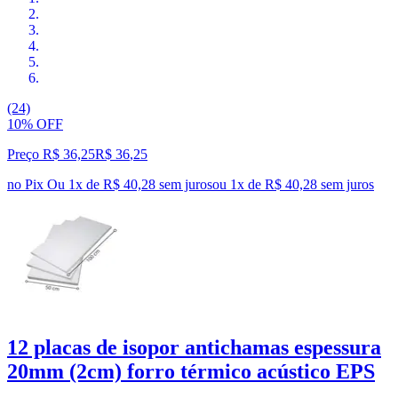
(24)
10% OFF
Preço R$ 36,25
R$
36
,
25
no Pix
Ou 1x de R$ 40,28 sem juros
ou
1
x de
R$ 40,28
sem juros
12 placas de isopor antichamas espessura
20mm (2cm) forro térmico acústico EPS