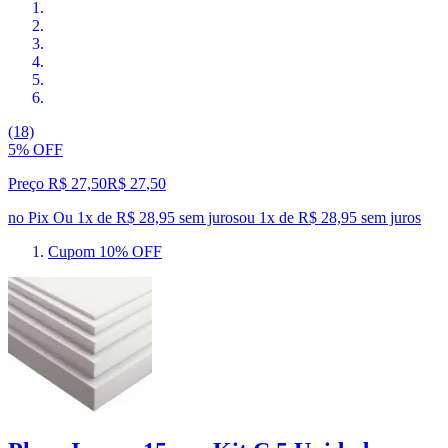
(18)
5% OFF
Preço R$ 27,50
R$
27
,
50
no Pix
Ou 1x de R$ 28,95 sem juros
ou
1
x de
R$ 28,95
sem juros
Cupom 10% OFF