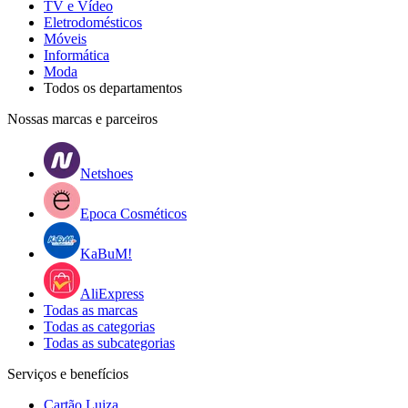
TV e Vídeo
Eletrodomésticos
Móveis
Informática
Moda
Todos os departamentos
Nossas marcas e parceiros
Netshoes
Epoca Cosméticos
KaBuM!
AliExpress
Todas as marcas
Todas as categorias
Todas as subcategorias
Serviços e benefícios
Cartão Luiza