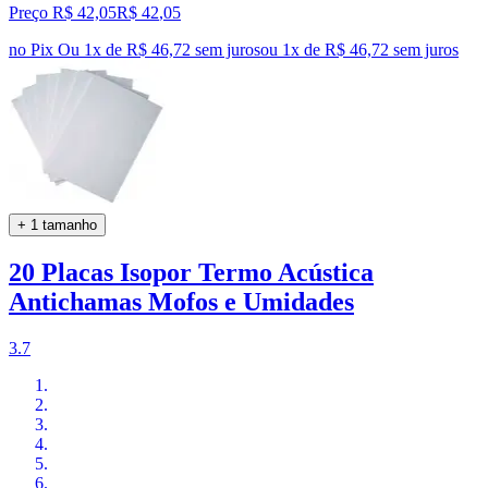
Preço R$ 42,05
R$
42
,
05
no Pix
Ou 1x de R$ 46,72 sem juros
ou
1
x de
R$ 46,72
sem juros
+ 1 tamanho
20 Placas Isopor Termo Acústica
Antichamas Mofos e Umidades
3.7