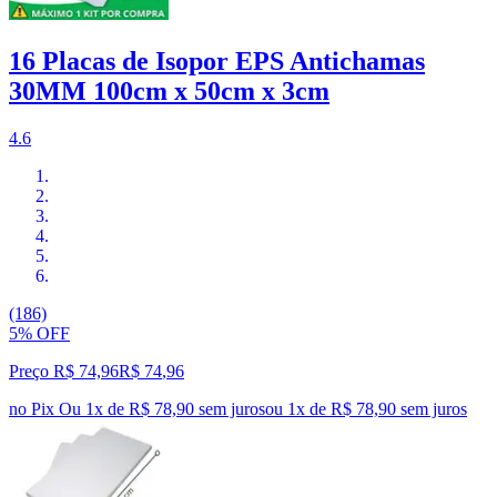
16 Placas de Isopor EPS Antichamas
30MM 100cm x 50cm x 3cm
4.6
(186)
5% OFF
Preço R$ 74,96
R$
74
,
96
no Pix
Ou 1x de R$ 78,90 sem juros
ou
1
x de
R$ 78,90
sem juros