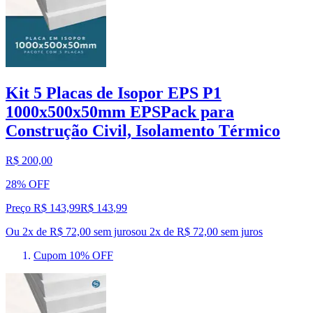
Kit 5 Placas de Isopor EPS P1
1000x500x50mm EPSPack para
Construção Civil, Isolamento Térmico
R$ 200,00
28% OFF
Preço R$ 143,99
R$
143
,
99
Ou 2x de R$ 72,00 sem juros
ou
2
x de
R$ 72,00
sem juros
Cupom 10% OFF