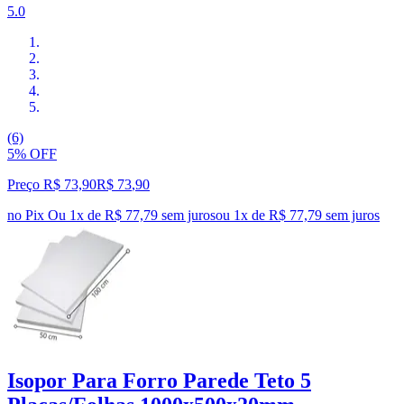
5.0
(6)
5% OFF
Preço R$ 73,90
R$
73
,
90
no Pix
Ou 1x de R$ 77,79 sem juros
ou
1
x de
R$ 77,79
sem juros
Isopor Para Forro Parede Teto 5