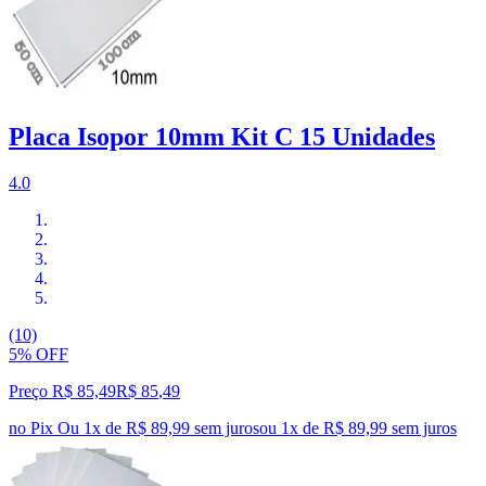
Placa Isopor 10mm Kit C 15 Unidades
4.0
(10)
5% OFF
Preço R$ 85,49
R$
85
,
49
no Pix
Ou 1x de R$ 89,99 sem juros
ou
1
x de
R$ 89,99
sem juros