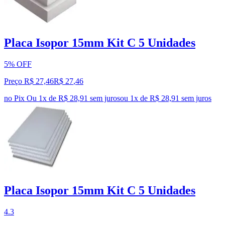
Placa Isopor 15mm Kit C 5 Unidades
5% OFF
Preço R$ 27,46
R$
27
,
46
no Pix
Ou 1x de R$ 28,91 sem juros
ou
1
x de
R$ 28,91
sem juros
Placa Isopor 15mm Kit C 5 Unidades
4.3