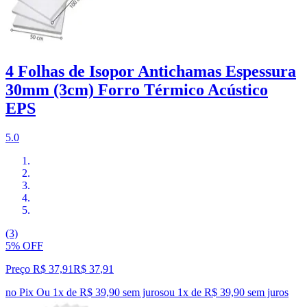
4 Folhas de Isopor Antichamas Espessura
30mm (3cm) Forro Térmico Acústico
EPS
5.0
(3)
5% OFF
Preço R$ 37,91
R$
37
,
91
no Pix
Ou 1x de R$ 39,90 sem juros
ou
1
x de
R$ 39,90
sem juros