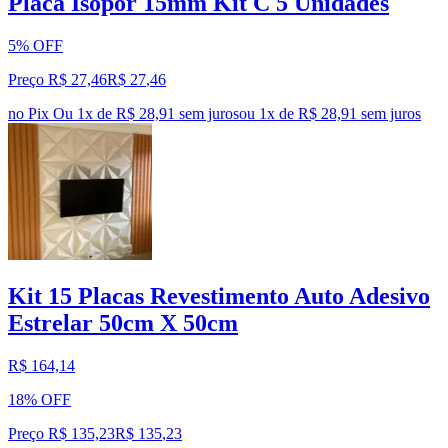
Placa Isopor 15mm Kit C 5 Unidades
5% OFF
Preço R$ 27,46
R$
27
,
46
no Pix
Ou 1x de R$ 28,91 sem juros
ou
1
x de
R$ 28,91
sem juros
Kit 15 Placas Revestimento Auto Adesivo
Estrelar 50cm X 50cm
R$ 164,14
18% OFF
Preço R$ 135,23
R$
135
,
23