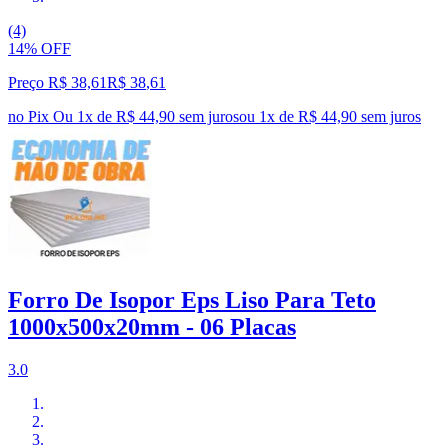
(4)
14% OFF
Preço R$ 38,61
R$
38
,
61
no Pix
Ou 1x de R$ 44,90 sem juros
ou
1
x de
R$ 44,90
sem juros
Forro De Isopor Eps Liso Para Teto
1000x500x20mm - 06 Placas
3.0