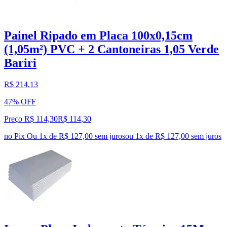
Painel Ripado em Placa 100x0,15cm
(1,05m²) PVC + 2 Cantoneiras 1,05 Verde
Bariri
R$ 214,13
47% OFF
Preço R$ 114,30
R$
114
,
30
no Pix
Ou 1x de R$ 127,00 sem juros
ou
1
x de
R$ 127,00
sem juros