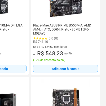
610M-A D4, LGA
Placa-Mãe ASUS PRIME B550M-A, AMD
reto -
AM4, mATX, DDR4, Preto - 90MB15K0-
M0EAY0
5.0 (8)
R$ 741,10
5x de R$ 124,60 sem juros
5 vez de R$ 124,60 sem juros
R$ 548,23
x
no Pix
ou
(
12% de desconto no pix
)
sacola
Adicionar à sacola