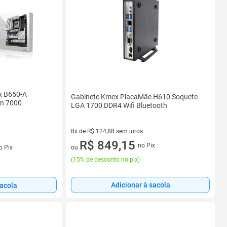
x B650-A
Gabinete Kmex PlacaMãe H610 Soquete
en 7000
LGA 1700 DDR4 Wifi Bluetooth
8x de R$ 124,88 sem juros
8 vez de R$ 124,88 sem juros
R$ 849,15
no Pix
ou
o Pix
(
15% de desconto no pix
)
Adicionar à sacola
sacola