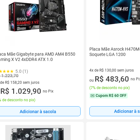
Placa Mãe Asrock H470M-
aca Mãe Gigabyte para AMD AM4 B550
Soquete LGA 1200
ming X V2 4xDDR4 ATX 1.0
4x de R$ 130,00 sem juros
5.0 (1)
 1.223,70
4 vez de R$ 130,00 sem juros
R$ 483,60
no Pi
ou
 de R$ 158,20 sem juros
(
7% de desconto no pix
)
ez de R$ 158,20 sem juros
R$ 1.029,90
no Pix
u
Cupom
R$ 60 OFF
 de desconto no pix
)
Adicionar à 
Adicionar à sacola