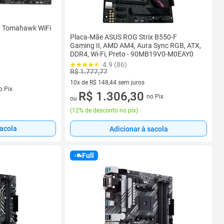
 Tomahawk WiFi
Placa-Mãe ASUS ROG Strix B550-F
Gaming II, AMD AM4, Aura Sync RGB, ATX,
DDR4, Wi-Fi, Preto - 90MB19V0-M0EAY0
4.9 (86)
R$ 1.777,77
10x de R$ 148,44 sem juros
o Pix
10 vez de R$ 148,44 sem juros
R$ 1.306,30
no Pix
ou
(
12% de desconto no pix
)
sacola
Adicionar à sacola
Full