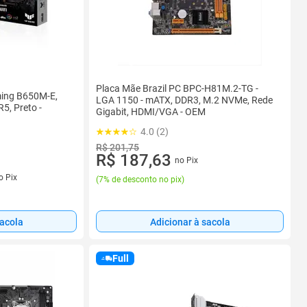
Placa Mãe Brazil PC BPC-H81M.2-TG -
ing B650M-E,
LGA 1150 - mATX, DDR3, M.2 NVMe, Rede
5, Preto -
Gigabit, HDMI/VGA - OEM
4.0 (2)
R$ 201,75
R$ 187,63
no Pix
s
o Pix
(
7% de desconto no pix
)
sacola
Adicionar à sacola
Full