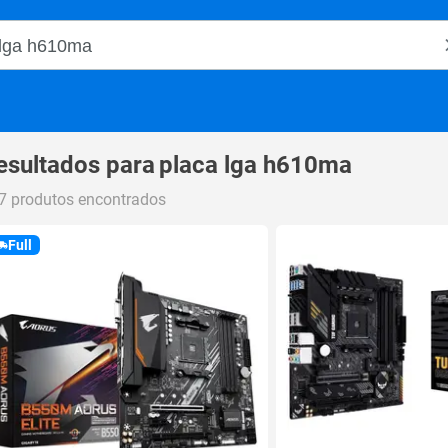
o Magalu
esultados para
placa lga h610ma
7 produtos encontrados
Full