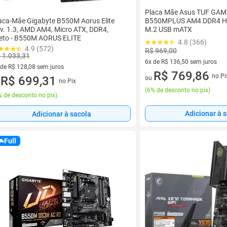
Placa Mãe Asus TUF GA
aca-Mãe Gigabyte B550M Aorus Elite
B550MPLUS AM4 DDR4 HD
v. 1.3, AMD AM4, Micro ATX, DDR4,
M.2 USB mATX
eto - B550M AORUS ELITE
4.8 (366)
4.9 (572)
R$ 969,00
 1.033,31
6x de R$ 136,50 sem juros
 de R$ 128,08 sem juros
6 vez de R$ 136,50 sem juros
R$ 769,86
no Pi
ez de R$ 128,08 sem juros
R$ 699,31
ou
no Pix
u
(
6% de desconto no pix
)
 de desconto no pix
)
Adicionar à 
Adicionar à sacola
Full