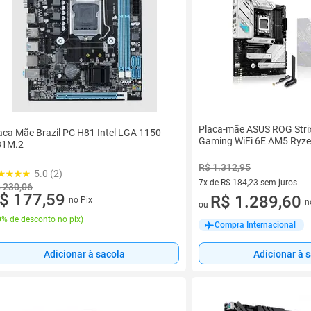
Placa-mãe ASUS ROG Stri
aca Mãe Brazil PC H81 Intel LGA 1150
Gaming WiFi 6E AM5 Ryz
81M.2
R$ 1.312,95
5.0 (2)
7x de R$ 184,23 sem juros
 230,06
$ 177,59
7 vez de R$ 184,23 sem juros
R$ 1.289,60
no Pix
n
ou
% de desconto no pix
)
Compra Internacional
Adicionar à sacola
Adicionar à 