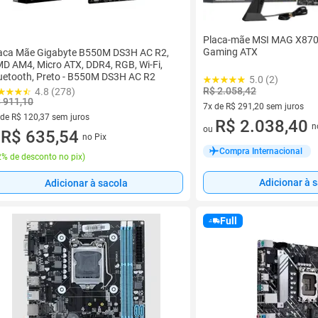
Placa-mãe MSI MAG X870
Gaming ATX
aca Mãe Gigabyte B550M DS3H AC R2,
D AM4, Micro ATX, DDR4, RGB, Wi-Fi,
uetooth, Preto - B550M DS3H AC R2
5.0 (2)
R$ 2.058,42
4.8 (278)
 911,10
7x de R$ 291,20 sem juros
 de R$ 120,37 sem juros
7 vez de R$ 291,20 sem juros
R$ 2.038,40
n
ou
ez de R$ 120,37 sem juros
R$ 635,54
no Pix
u
Compra Internacional
% de desconto no pix
)
Adicionar à 
Adicionar à sacola
Full