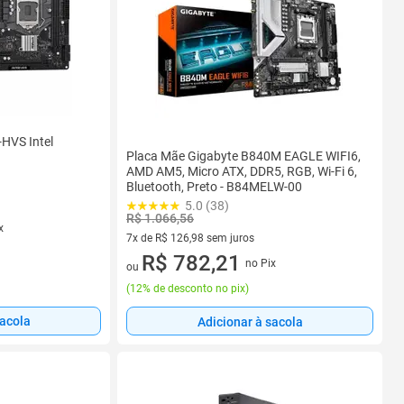
HVS Intel
Placa Mãe Gigabyte B840M EAGLE WIFI6,
AMD AM5, Micro ATX, DDR5, RGB, Wi-Fi 6,
Bluetooth, Preto - B84MELW-00
5.0 (38)
R$ 1.066,56
x
7x de R$ 126,98 sem juros
7 vez de R$ 126,98 sem juros
R$ 782,21
no Pix
ou
(
12% de desconto no pix
)
sacola
Adicionar à sacola