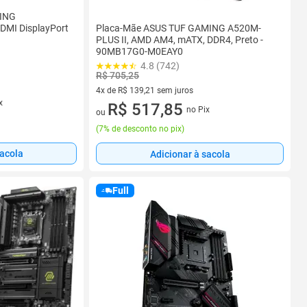
MING
Placa-Mãe ASUS TUF GAMING A520M-
MI DisplayPort
PLUS II, AMD AM4, mATX, DDR4, Preto -
90MB17G0-M0EAY0
4.8 (742)
R$ 705,25
4x de R$ 139,21 sem juros
x
4 vez de R$ 139,21 sem juros
R$ 517,85
no Pix
ou
(
7% de desconto no pix
)
sacola
Adicionar à sacola
Full