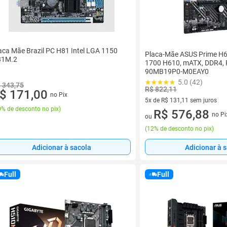
aca Mãe Brazil PC H81 Intel LGA 1150
Placa-Mãe ASUS Prime H
81M.2
1700 H610, mATX, DDR4, P
90MB19P0-M0EAY0
5.0 (42)
 343,75
R$ 822,11
$ 171,00
no Pix
5x de R$ 131,11 sem juros
% de desconto no pix
)
5 vez de R$ 131,11 sem juros
R$ 576,88
no Pi
ou
(
12% de desconto no pix
)
Adicionar à sacola
Adicionar à 
Full
Full