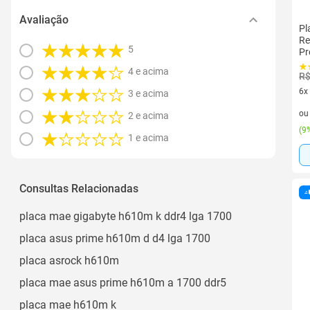
Avaliação
Pl
Re
5
Pr
4 e acima
R$
6x
3 e acima
6 v
o
2 e acima
(
9%
1 e acima
Consultas Relacionadas
placa mae gigabyte h610m k ddr4 lga 1700
placa asus prime h610m d d4 lga 1700
placa asrock h610m
placa mae asus prime h610m a 1700 ddr5
placa mae h610m k