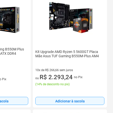
ing B550M Plus
Kit Upgrade AMD Ryzen 5 5600GT Placa
mATX DDR4
Mãe Asus TUF Gaming B550M-Plus AM4
10x de R$ 266,66 sem juros
10 vez de R$ 266,66 sem juros
R$ 2.293,24
no Pix
ou
o Pix
(
14% de desconto no pix
)
sacola
Adicionar à sacola