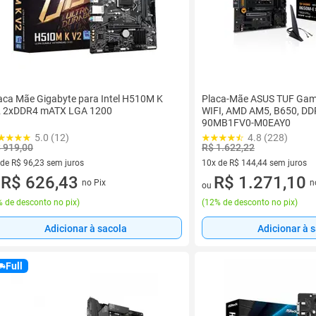
aca Mãe Gigabyte para Intel H510M K
Placa-Mãe ASUS TUF Gam
 2xDDR4 mATX LGA 1200
WIFI, AMD AM5, B650, DDR
90MB1FV0-M0EAY0
5.0 (12)
4.8 (228)
 919,00
R$ 1.622,22
 de R$ 96,23 sem juros
10x de R$ 144,44 sem juros
ez de R$ 96,23 sem juros
R$ 626,43
10 vez de R$ 144,44 sem juro
R$ 1.271,10
no Pix
n
u
ou
 de desconto no pix
)
(
12% de desconto no pix
)
Adicionar à sacola
Adicionar à 
Full