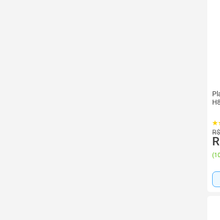
Pl
H
R$
R
(
10