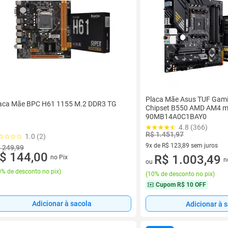
Placa Mãe Asus TUF Gam
aca Mãe BPC H61 1155 M.2 DDR3 TG
Chipset B550 AMD AM4 
90MB14A0C1BAY0
4.8 (366)
R$ 1.451,97
1.0 (2)
9x de R$ 123,89 sem juros
 249,99
$ 144,00
9 vez de R$ 123,89 sem juros
R$ 1.003,49
no Pix
n
ou
% de desconto no pix
)
(
10% de desconto no pix
)
Cupom
R$ 10 OFF
Adicionar à sacola
Adicionar à 