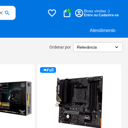
0
Boas vindas :)
Entre ou Cadastre-se
Atendimento
Ordenar por
Full