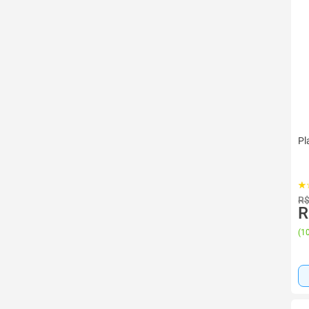
Pl
R$
R
(
10