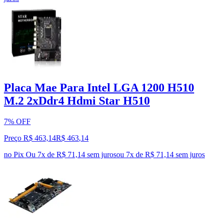
Placa Mae Para Intel LGA 1200 H510
M.2 2xDdr4 Hdmi Star H510
7% OFF
Preço R$ 463,14
R$
463
,
14
no Pix
Ou 7x de R$ 71,14 sem juros
ou
7
x de
R$ 71,14
sem juros