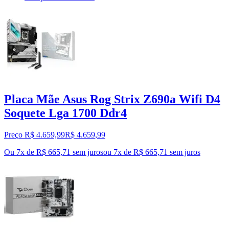
Placa Mãe Asus Rog Strix Z690a Wifi D4
Soquete Lga 1700 Ddr4
Preço R$ 4.659,99
R$
4.659
,
99
Ou 7x de R$ 665,71 sem juros
ou
7
x de
R$ 665,71
sem juros