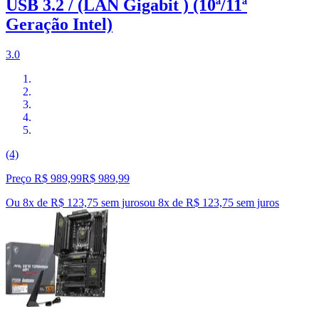
USB 3.2 / (LAN Gigabit ) (10ª/11ª
Geração Intel)
3.0
(4)
Preço R$ 989,99
R$
989
,
99
Ou 8x de R$ 123,75 sem juros
ou
8
x de
R$ 123,75
sem juros