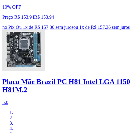
10% OFF
Preço R$ 153,94
R$
153
,
94
no Pix
Ou 1x de R$ 157,36 sem juros
ou
1
x de
R$ 157,36
sem juros
Placa Mãe Brazil PC H81 Intel LGA 1150
H81M.2
5.0