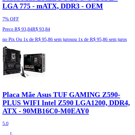
LGA 775 - mATX, DDR3 - OEM
7% OFF
Preço R$ 93,84
R$
93
,
84
no Pix
Ou 1x de R$ 95,86 sem juros
ou
1
x de
R$ 95,86
sem juros
Placa Mãe Asus TUF GAMING Z590-
PLUS WIFI Intel Z590 LGA1200, DDR4,
ATX - 90MB16C0-M0EAY0
5.0