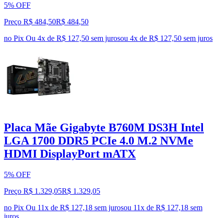
5% OFF
Preço R$ 484,50
R$
484
,
50
no Pix
Ou 4x de R$ 127,50 sem juros
ou
4
x de
R$ 127,50
sem juros
Placa Mãe Gigabyte B760M DS3H Intel
LGA 1700 DDR5 PCIe 4.0 M.2 NVMe
HDMI DisplayPort mATX
5% OFF
Preço R$ 1.329,05
R$
1.329
,
05
no Pix
Ou 11x de R$ 127,18 sem juros
ou
11
x de
R$ 127,18
sem
juros