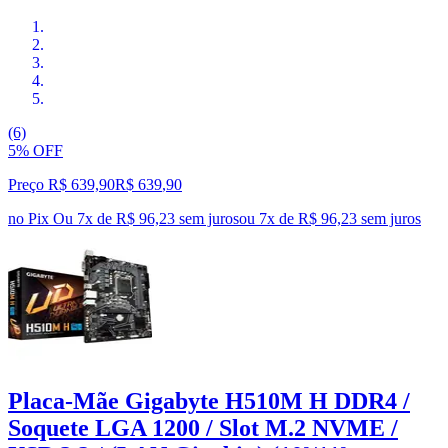
(6)
5% OFF
Preço R$ 639,90
R$
639
,
90
no Pix
Ou 7x de R$ 96,23 sem juros
ou
7
x de
R$ 96,23
sem juros
Placa-Mãe Gigabyte H510M H DDR4 /
Soquete LGA 1200 / Slot M.2 NVME /