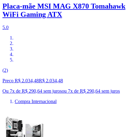
Placa-mãe MSI MAG X870 Tomahawk
WiFi Gaming ATX
5.0
(2)
Preço R$ 2.034,48
R$
2.034
,
48
Ou 7x de R$ 290,64 sem juros
ou
7
x de
R$ 290,64
sem juros
Compra Internacional