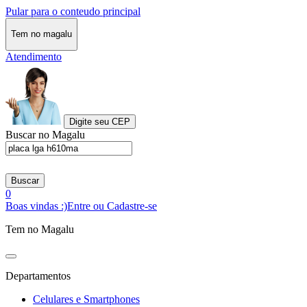
Pular para o conteudo principal
Tem no magalu
Atendimento
Digite seu CEP
Buscar no Magalu
Buscar
0
Boas vindas :)
Entre ou Cadastre-se
Tem no Magalu
Departamentos
Celulares e Smartphones