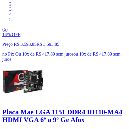
(6)
14% OFF
Preço R$ 3.593,85
R$
3.593
,
85
no Pix
Ou 10x de R$ 417,89 sem juros
ou
10
x de
R$ 417,89
sem
juros
Placa Mae LGA 1151 DDR4 IH110-MA4
HDMI VGA 6º a 9º Ge Afox