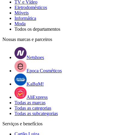
TV e Vídeo
Eletrodomésticos
Móveis
Informática
Moda
Todos os departamentos
Nossas marcas e parceiros
Netshoes
Epoca Cosméticos
KaBuM!
AliExpress
Todas as marcas
Todas as categorias
Todas as subcategorias
Serviços e benefícios
Cartão Luiza