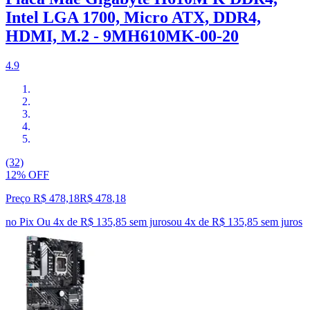
Intel LGA 1700, Micro ATX, DDR4,
HDMI, M.2 - 9MH610MK-00-20
4.9
(32)
12% OFF
Preço R$ 478,18
R$
478
,
18
no Pix
Ou 4x de R$ 135,85 sem juros
ou
4
x de
R$ 135,85
sem juros