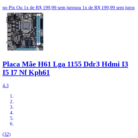
no Pix
Ou 1x de R$ 199,99 sem juros
ou
1
x de
R$ 199,99
sem juros
Placa Mãe H61 Lga 1155 Ddr3 Hdmi I3
I5 I7 Nf Kph61
4.3
(32)