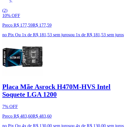
(2)
10% OFF
Preço R$ 177,59
R$
177
,
59
no Pix
Ou 1x de R$ 181,53 sem juros
ou
1
x de
R$ 181,53
sem juros
Placa Mãe Asrock H470M-HVS Intel
Soquete LGA 1200
7% OFF
Preço R$ 483,60
R$
483
,
60
no Pix
Ou 4x de R$ 130,00 sem juros
ou
4
x de
R$ 130,00
sem juros