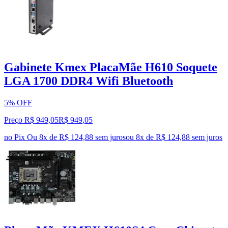
Gabinete Kmex PlacaMãe H610 Soquete
LGA 1700 DDR4 Wifi Bluetooth
5% OFF
Preço R$ 949,05
R$
949
,
05
no Pix
Ou 8x de R$ 124,88 sem juros
ou
8
x de
R$ 124,88
sem juros