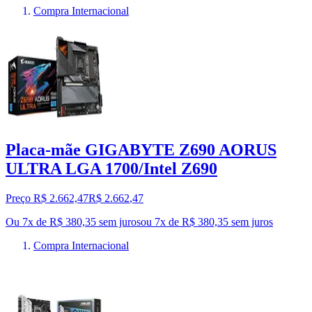
Compra Internacional
Placa-mãe GIGABYTE Z690 AORUS
ULTRA LGA 1700/Intel Z690
Preço R$ 2.662,47
R$
2.662
,
47
Ou 7x de R$ 380,35 sem juros
ou
7
x de
R$ 380,35
sem juros
Compra Internacional