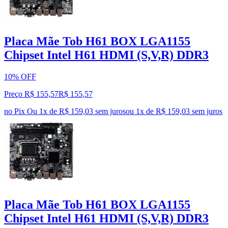
Placa Mãe Tob H61 BOX LGA1155
Chipset Intel H61 HDMI (S,V,R) DDR3
10% OFF
Preço R$ 155,57
R$
155
,
57
no Pix
Ou 1x de R$ 159,03 sem juros
ou
1
x de
R$ 159,03
sem juros
Placa Mãe Tob H61 BOX LGA1155
Chipset Intel H61 HDMI (S,V,R) DDR3