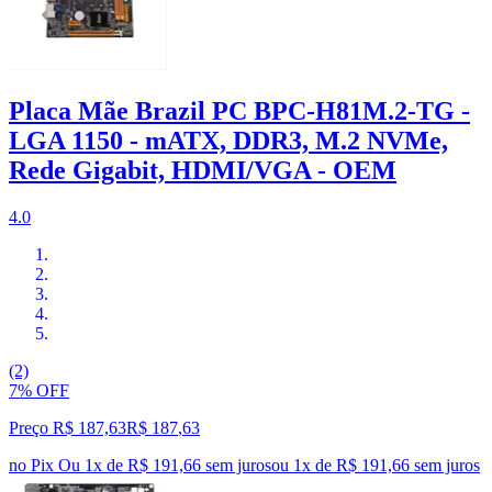
Placa Mãe Brazil PC BPC-H81M.2-TG -
LGA 1150 - mATX, DDR3, M.2 NVMe,
Rede Gigabit, HDMI/VGA - OEM
4.0
(2)
7% OFF
Preço R$ 187,63
R$
187
,
63
no Pix
Ou 1x de R$ 191,66 sem juros
ou
1
x de
R$ 191,66
sem juros