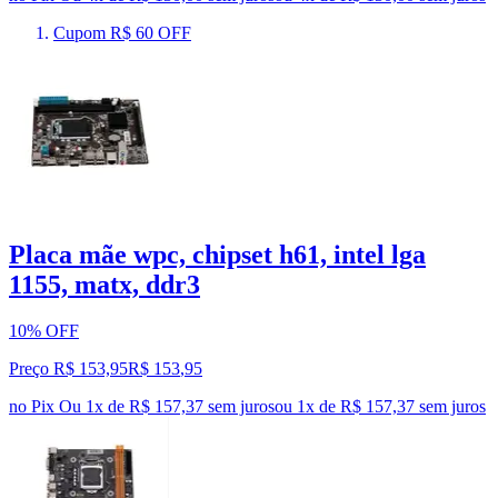
Cupom R$ 60 OFF
Placa mãe wpc, chipset h61, intel lga
1155, matx, ddr3
10% OFF
Preço R$ 153,95
R$
153
,
95
no Pix
Ou 1x de R$ 157,37 sem juros
ou
1
x de
R$ 157,37
sem juros