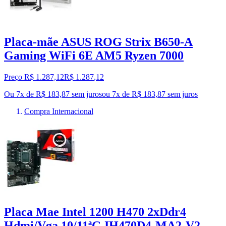
Placa-mãe ASUS ROG Strix B650-A
Gaming WiFi 6E AM5 Ryzen 7000
Preço R$ 1.287,12
R$
1.287
,
12
Ou 7x de R$ 183,87 sem juros
ou
7
x de
R$ 183,87
sem juros
Compra Internacional
Placa Mae Intel 1200 H470 2xDdr4
Hdmi/Vga 10/11ªG IH470D4-MA2-V2