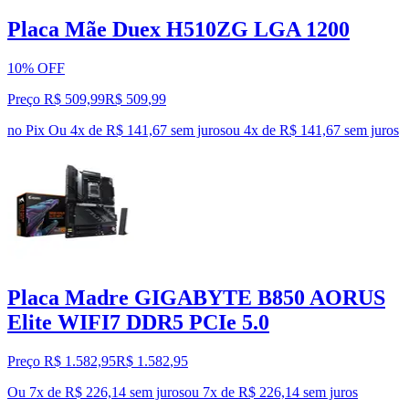
Placa Mãe Duex H510ZG LGA 1200
10% OFF
Preço R$ 509,99
R$
509
,
99
no Pix
Ou 4x de R$ 141,67 sem juros
ou
4
x de
R$ 141,67
sem juros
Placa Madre GIGABYTE B850 AORUS
Elite WIFI7 DDR5 PCIe 5.0
Preço R$ 1.582,95
R$
1.582
,
95
Ou 7x de R$ 226,14 sem juros
ou
7
x de
R$ 226,14
sem juros