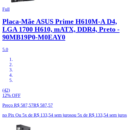
Full
Placa-Mãe ASUS Prime H610M-A D4,
LGA 1700 H610, mATX, DDR4, Preto -
90MB19P0-M0EAY0
5.0
(42)
12% OFF
Preço R$ 587,57
R$
587
,
57
no Pix
Ou 5x de R$ 133,54 sem juros
ou
5
x de
R$ 133,54
sem juros