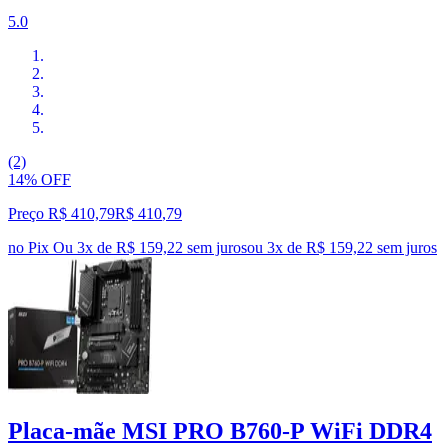
5.0
(2)
14% OFF
Preço R$ 410,79
R$
410
,
79
no Pix
Ou 3x de R$ 159,22 sem juros
ou
3
x de
R$ 159,22
sem juros
Placa-mãe MSI PRO B760-P WiFi DDR4