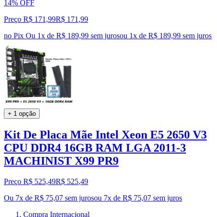
14% OFF
Preço R$ 171,99
R$
171
,
99
no Pix
Ou 1x de R$ 189,99 sem juros
ou
1
x de
R$ 189,99
sem juros
+ 1 opção
Kit De Placa Mãe Intel Xeon E5 2650 V3
CPU DDR4 16GB RAM LGA 2011-3
MACHINIST X99 PR9
Preço R$ 525,49
R$
525
,
49
Ou 7x de R$ 75,07 sem juros
ou
7
x de
R$ 75,07
sem juros
Compra Internacional