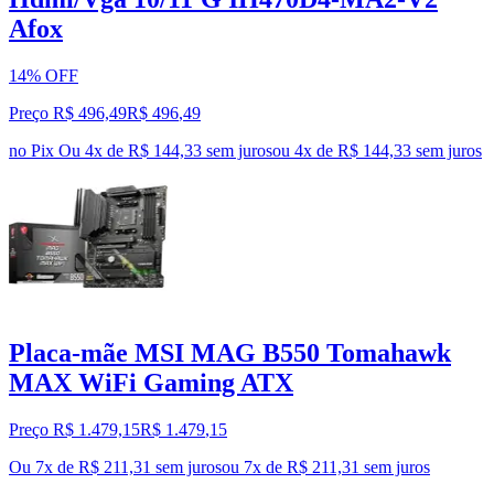
Afox
14% OFF
Preço R$ 496,49
R$
496
,
49
no Pix
Ou 4x de R$ 144,33 sem juros
ou
4
x de
R$ 144,33
sem juros
Placa-mãe MSI MAG B550 Tomahawk
MAX WiFi Gaming ATX
Preço R$ 1.479,15
R$
1.479
,
15
Ou 7x de R$ 211,31 sem juros
ou
7
x de
R$ 211,31
sem juros