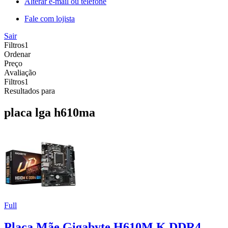
Alterar e-mail ou telefone
Fale com lojista
Sair
Filtros
1
Ordenar
Preço
Avaliação
Filtros
1
Resultados para
placa lga h610ma
Full
Placa Mãe Gigabyte H610M K DDR4,