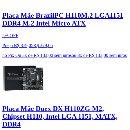
Placa Mãe BrazilPC H110M.2 LGA1151
DDR4 M.2 Intel Micro ATX
5% OFF
Preço R$ 379,05
R$
379
,
05
no Pix
Ou 3x de R$ 133,00 sem juros
ou
3
x de
R$ 133,00
sem juros
Placa Mãe Duex DX H110ZG M2,
Chipset H110, Intel LGA 1151, MATX,
DDR4