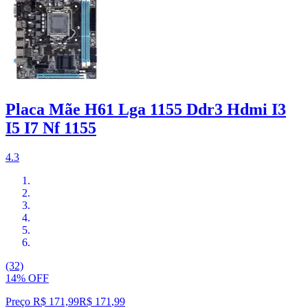
Placa Mãe H61 Lga 1155 Ddr3 Hdmi I3
I5 I7 Nf 1155
4.3
(32)
14% OFF
Preço R$ 171,99
R$
171
,
99