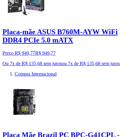
Placa-mãe ASUS B760M-AYW WiFi
DDR4 PCIe 5.0 mATX
Preço R$ 949,77
R$
949
,
77
Ou 7x de R$ 135,68 sem juros
ou
7
x de
R$ 135,68
sem juros
Compra Internacional
Placa Mãe Brazil PC BPC-G41CPL -