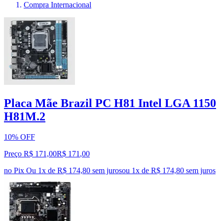
Compra Internacional
Placa Mãe Brazil PC H81 Intel LGA 1150
H81M.2
10% OFF
Preço R$ 171,00
R$
171
,
00
no Pix
Ou 1x de R$ 174,80 sem juros
ou
1
x de
R$ 174,80
sem juros