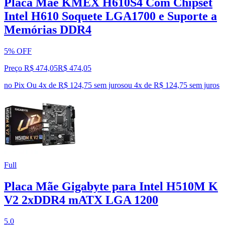
Placa Mãe KMEX H610S4 Com Chipset
Intel H610 Soquete LGA1700 e Suporte a
Memórias DDR4
5% OFF
Preço R$ 474,05
R$
474
,
05
no Pix
Ou 4x de R$ 124,75 sem juros
ou
4
x de
R$ 124,75
sem juros
Full
Placa Mãe Gigabyte para Intel H510M K
V2 2xDDR4 mATX LGA 1200
5.0