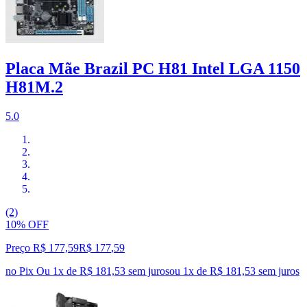
Placa Mãe Brazil PC H81 Intel LGA 1150
H81M.2
5.0
(2)
10% OFF
Preço R$ 177,59
R$
177
,
59
no Pix
Ou 1x de R$ 181,53 sem juros
ou
1
x de
R$ 181,53
sem juros