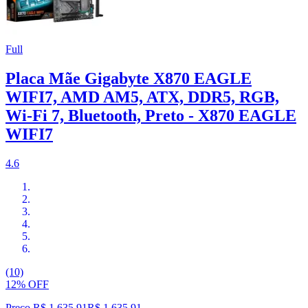
Full
Placa Mãe Gigabyte X870 EAGLE
WIFI7, AMD AM5, ATX, DDR5, RGB,
Wi-Fi 7, Bluetooth, Preto - X870 EAGLE
WIFI7
4.6
(10)
12% OFF
Preço R$ 1.635,91
R$
1.635
,
91