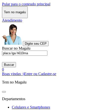
Pular para o conteudo principal
Tem no magalu
Atendimento
Digite seu CEP
Buscar no Magalu
Buscar
0
Boas vindas :)
Entre ou Cadastre-se
Tem no Magalu
Departamentos
Celulares e Smartphones