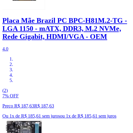
Placa Mãe Brazil PC BPC-H81M.2-TG -
LGA 1150 - mATX, DDR3, M.2 NVMe,
Rede Gigabit, HDMI/VGA - OEM
4.0
(2)
7% OFF
Preço R$ 187,63
R$
187
,
63
Ou 1x de R$ 185,61 sem juros
ou
1
x de
R$ 185,61
sem juros