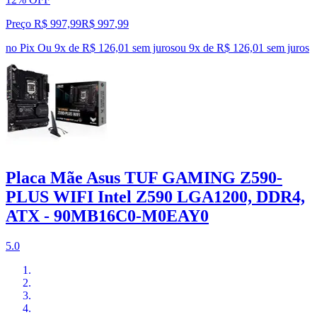
Preço R$ 997,99
R$
997
,
99
no Pix
Ou 9x de R$ 126,01 sem juros
ou
9
x de
R$ 126,01
sem juros
Placa Mãe Asus TUF GAMING Z590-
PLUS WIFI Intel Z590 LGA1200, DDR4,
ATX - 90MB16C0-M0EAY0
5.0