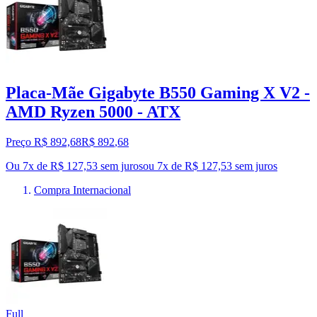
Placa-Mãe Gigabyte B550 Gaming X V2 -
AMD Ryzen 5000 - ATX
Preço R$ 892,68
R$
892
,
68
Ou 7x de R$ 127,53 sem juros
ou
7
x de
R$ 127,53
sem juros
Compra Internacional
Full