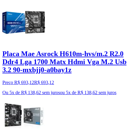
Placa Mae Asrock H610m-hvs/m.2 R2.0
Ddr4 Lga 1700 Matx Hdmi Vga M.2 Usb
3.2 90-mxbjj0-a0bay1z
Preço R$ 693,12
R$
693
,
12
Ou 5x de R$ 138,62 sem juros
ou
5
x de
R$ 138,62
sem juros