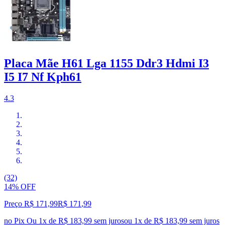
Placa Mãe H61 Lga 1155 Ddr3 Hdmi I3
I5 I7 Nf Kph61
4.3
(32)
14% OFF
Preço R$ 171,99
R$
171
,
99
no Pix
Ou 1x de R$ 183,99 sem juros
ou
1
x de
R$ 183,99
sem juros