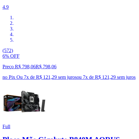
4.9
(572)
6% OFF
Preço R$ 798,06
R$
798
,
06
no Pix
Ou 7x de R$ 121,29 sem juros
ou
7
x de
R$ 121,29
sem juros
Full