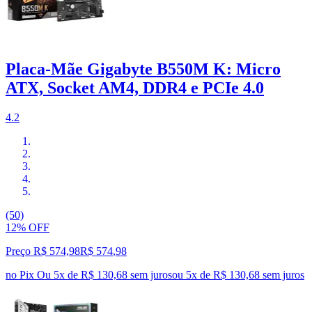
Placa-Mãe Gigabyte B550M K: Micro
ATX, Socket AM4, DDR4 e PCIe 4.0
4.2
(50)
12% OFF
Preço R$ 574,98
R$
574
,
98
no Pix
Ou 5x de R$ 130,68 sem juros
ou
5
x de
R$ 130,68
sem juros