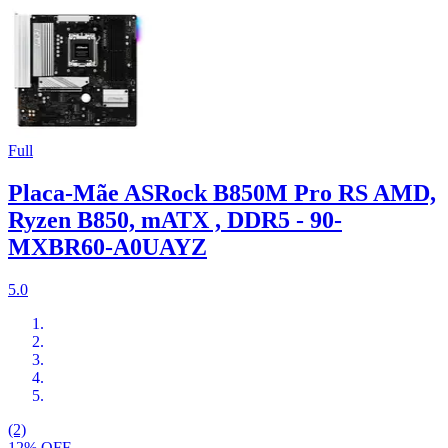
Full
Placa-Mãe ASRock B850M Pro RS AMD,
Ryzen B850, mATX , DDR5 - 90-
MXBR60-A0UAYZ
5.0
(2)
12% OFF