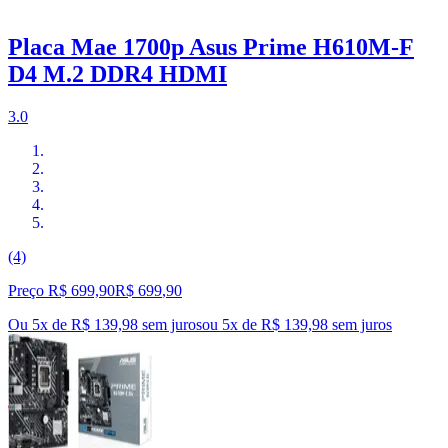
Placa Mae 1700p Asus Prime H610M-F
D4 M.2 DDR4 HDMI
3.0
(4)
Preço R$ 699,90
R$
699
,
90
Ou 5x de R$ 139,98 sem juros
ou
5
x de
R$ 139,98
sem juros