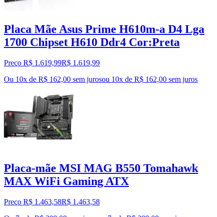
Placa Mãe Asus Prime H610m-a D4 Lga
1700 Chipset H610 Ddr4 Cor:Preta
Preço R$ 1.619,99
R$
1.619
,
99
Ou 10x de R$ 162,00 sem juros
ou
10
x de
R$ 162,00
sem juros
Placa-mãe MSI MAG B550 Tomahawk
MAX WiFi Gaming ATX
Preço R$ 1.463,58
R$
1.463
,
58