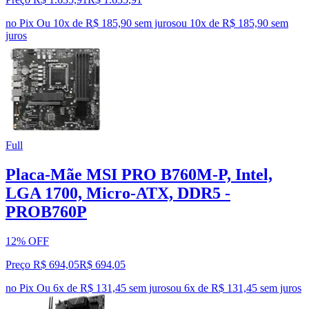
no Pix
Ou 10x de R$ 185,90 sem juros
ou
10
x de
R$ 185,90
sem
juros
Full
Placa-Mãe MSI PRO B760M-P, Intel,
LGA 1700, Micro-ATX, DDR5 -
PROB760P
12% OFF
Preço R$ 694,05
R$
694
,
05
no Pix
Ou 6x de R$ 131,45 sem juros
ou
6
x de
R$ 131,45
sem juros