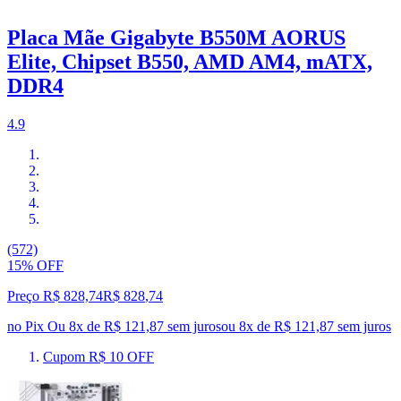
Placa Mãe Gigabyte B550M AORUS
Elite, Chipset B550, AMD AM4, mATX,
DDR4
4.9
(572)
15% OFF
Preço R$ 828,74
R$
828
,
74
no Pix
Ou 8x de R$ 121,87 sem juros
ou
8
x de
R$ 121,87
sem juros
Cupom R$ 10 OFF