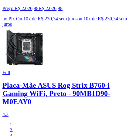
Preço R$ 2.026,98
R$
2.026
,
98
no Pix
Ou 10x de R$ 230,34 sem juros
ou
10
x de
R$ 230,34
sem
juros
Full
Placa-Mãe ASUS Rog Strix B760-i
Gaming WiFi, Preto - 90MB1D90-
M0EAY0
4.3