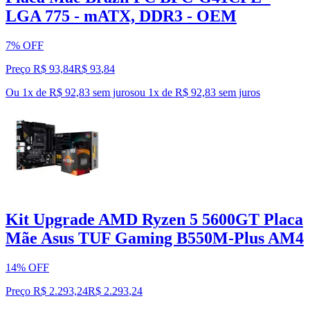
LGA 775 - mATX, DDR3 - OEM
7% OFF
Preço R$ 93,84
R$
93
,
84
Ou 1x de R$ 92,83 sem juros
ou
1
x de
R$ 92,83
sem juros
Kit Upgrade AMD Ryzen 5 5600GT Placa
Mãe Asus TUF Gaming B550M-Plus AM4
14% OFF
Preço R$ 2.293,24
R$
2.293
,
24