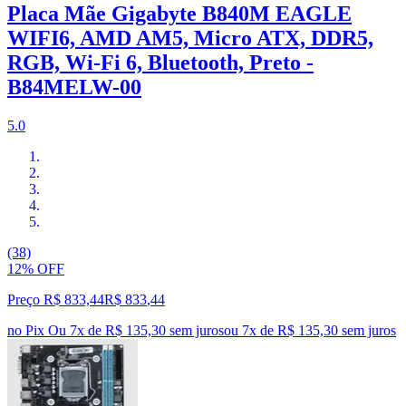
Placa Mãe Gigabyte B840M EAGLE
WIFI6, AMD AM5, Micro ATX, DDR5,
RGB, Wi-Fi 6, Bluetooth, Preto -
B84MELW-00
5.0
(38)
12% OFF
Preço R$ 833,44
R$
833
,
44
no Pix
Ou 7x de R$ 135,30 sem juros
ou
7
x de
R$ 135,30
sem juros