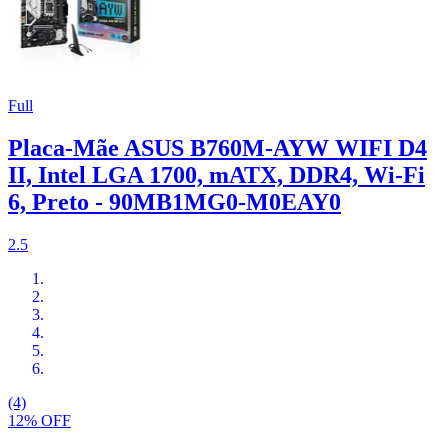
Full
Placa-Mãe ASUS B760M-AYW WIFI D4
II, Intel LGA 1700, mATX, DDR4, Wi-Fi
6, Preto - 90MB1MG0-M0EAY0
2.5
(4)
12% OFF