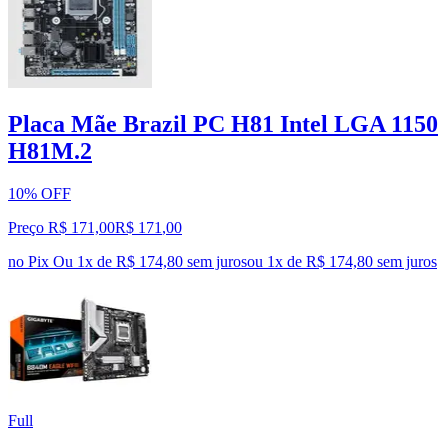
Placa Mãe Brazil PC H81 Intel LGA 1150
H81M.2
10% OFF
Preço R$ 171,00
R$
171
,
00
no Pix
Ou 1x de R$ 174,80 sem juros
ou
1
x de
R$ 174,80
sem juros
Full