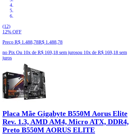
(12)
12% OFF
Preço R$ 1.488,78
R$
1.488
,
78
no Pix
Ou 10x de R$ 169,18 sem juros
ou
10
x de
R$ 169,18
sem
juros
Placa Mãe Gigabyte B550M Aorus Elite
Rev. 1.3, AMD AM4, Micro ATX, DDR4,
Preto B550M AORUS ELITE