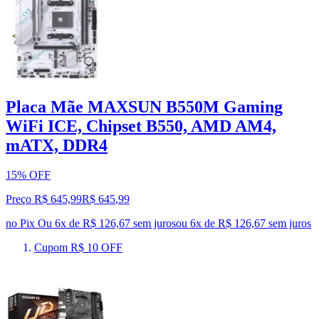
Placa Mãe MAXSUN B550M Gaming
WiFi ICE, Chipset B550, AMD AM4,
mATX, DDR4
15% OFF
Preço R$ 645,99
R$
645
,
99
no Pix
Ou 6x de R$ 126,67 sem juros
ou
6
x de
R$ 126,67
sem juros
Cupom R$ 10 OFF