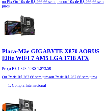
no Pix
Ou 10x de R$ 266,66 sem juros
ou
10
x de
R$ 266,66
sem
juros
Placa-Mãe GIGABYTE X870 AORUS
Elite WIFI 7 AM5 LGA 1718 ATX
Preço R$ 1.873,59
R$
1.873
,
59
Ou 7x de R$ 267,66 sem juros
ou
7
x de
R$ 267,66
sem juros
Compra Internacional