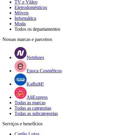
TV e Vídeo
Eletrodomésticos
Móveis
Informática
Moda
Todos os departamentos
Nossas marcas e parceiros
Netshoes
Epoca Cosméticos
KaBuM!
AliExpress
Todas as marcas
Todas as categorias
Todas as subcategorias
Serviços e benefícios
Cartão Luiza