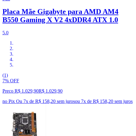
Placa Mãe Gigabyte para AMD AM4
B550 Gaming X V2 4xDDR4 ATX 1.0
5.0
(1)
7% OFF
Preço R$ 1.029,90
R$
1.029
,
90
no Pix
Ou 7x de R$ 158,20 sem juros
ou
7
x de
R$ 158,20
sem juros