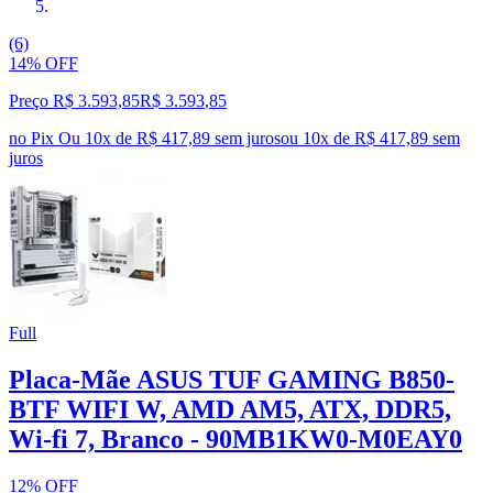
(6)
14% OFF
Preço R$ 3.593,85
R$
3.593
,
85
no Pix
Ou 10x de R$ 417,89 sem juros
ou
10
x de
R$ 417,89
sem
juros
Full
Placa-Mãe ASUS TUF GAMING B850-
BTF WIFI W, AMD AM5, ATX, DDR5,
Wi-fi 7, Branco - 90MB1KW0-M0EAY0
12% OFF