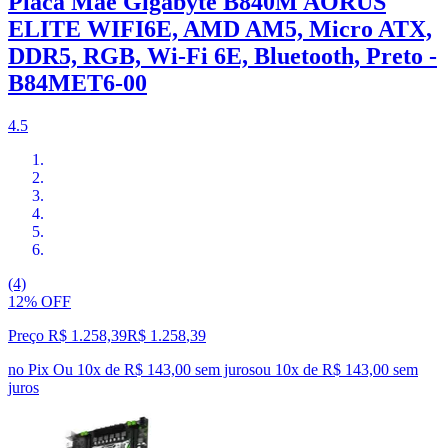
Placa Mãe Gigabyte B840M AORUS
ELITE WIFI6E, AMD AM5, Micro ATX,
DDR5, RGB, Wi-Fi 6E, Bluetooth, Preto -
B84MET6-00
4.5
(4)
12% OFF
Preço R$ 1.258,39
R$
1.258
,
39
no Pix
Ou 10x de R$ 143,00 sem juros
ou
10
x de
R$ 143,00
sem
juros