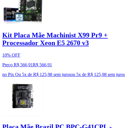
Kit Placa Mãe Machinist X99 Pr9 +
Processador Xeon E5 2670 v3
10% OFF
Preço R$ 566,91
R$
566
,
91
no Pix
Ou 5x de R$ 125,98 sem juros
ou
5
x de
R$ 125,98
sem juros
Placa Mãe Brazil PC BPC-G41CPL -