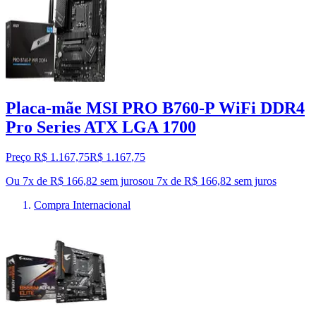
Placa-mãe MSI PRO B760-P WiFi DDR4
Pro Series ATX LGA 1700
Preço R$ 1.167,75
R$
1.167
,
75
Ou 7x de R$ 166,82 sem juros
ou
7
x de
R$ 166,82
sem juros
Compra Internacional