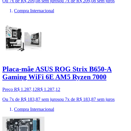
Ou 7x de R$ 209,08 sem juros
ou
7
x de
R$ 209,08
sem juros
Compra Internacional
Placa-mãe ASUS ROG Strix B650-A
Gaming WiFi 6E AM5 Ryzen 7000
Preço R$ 1.287,12
R$
1.287
,
12
Ou 7x de R$ 183,87 sem juros
ou
7
x de
R$ 183,87
sem juros
Compra Internacional